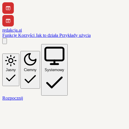
redakcja.ai
Funkcje
Korzyści
Jak to działa
Przykłady użycia
Jasny
Ciemny
Systemowy
Rozpocznij