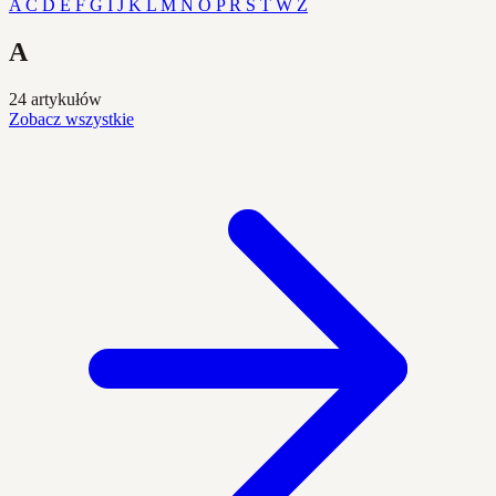
A
C
D
E
F
G
I
J
K
L
M
N
O
P
R
S
T
W
Z
A
24 artykułów
Zobacz wszystkie