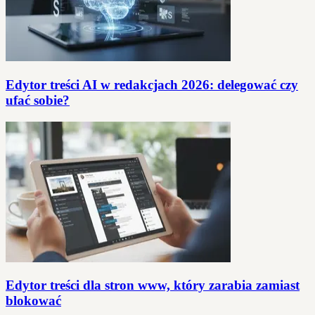
Edytor treści AI w redakcjach 2026: delegować czy
ufać sobie?
Edytor treści dla stron www, który zarabia zamiast
blokować