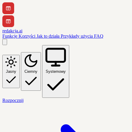
redakcja.ai
Funkcje
Korzyści
Jak to działa
Przykłady użycia
FAQ
Jasny
Ciemny
Systemowy
Rozpocznij