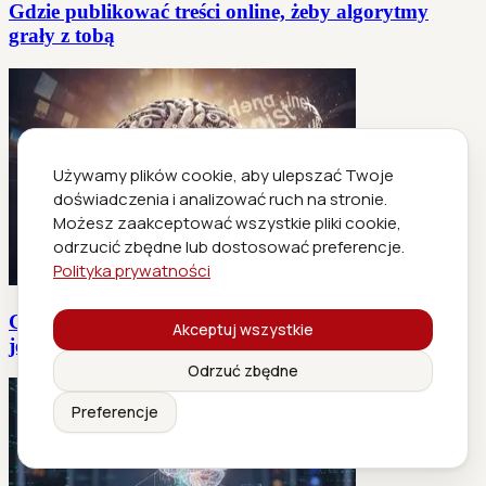
Gdzie publikować treści online, żeby algorytmy
grały z tobą
Używamy plików cookie, aby ulepszać Twoje
doświadczenia i analizować ruch na stronie.
Możesz zaakceptować wszystkie pliki cookie,
odrzucić zbędne lub dostosować preferencje.
Polityka prywatności
Generowanie nagłówków do artykułów, które AI
Akceptuj wszystkie
jeszcze nie umie
Odrzuć zbędne
Preferencje