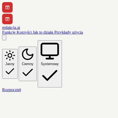
redakcja.ai
Funkcje
Korzyści
Jak to działa
Przykłady użycia
Jasny
Ciemny
Systemowy
Rozpocznij