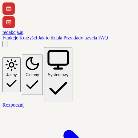
redakcja.ai
Funkcje
Korzyści
Jak to działa
Przykłady użycia
FAQ
Jasny
Ciemny
Systemowy
Rozpocznij