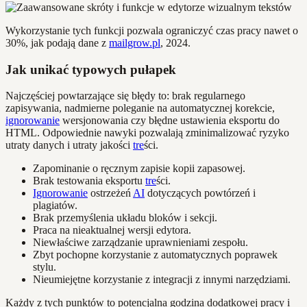
Wykorzystanie tych funkcji pozwala ograniczyć czas pracy nawet o
30%, jak podają dane z
mailgrow.pl
, 2024.
Jak unikać typowych pułapek
Najczęściej powtarzające się błędy to: brak regularnego
zapisywania, nadmierne poleganie na automatycznej korekcie,
ignorowanie
wersjonowania czy błędne ustawienia eksportu do
HTML. Odpowiednie nawyki pozwalają zminimalizować ryzyko
utraty danych i utraty jakości
tre
ści.
Zapominanie o ręcznym zapisie kopii zapasowej.
Brak testowania eksportu
tre
ści.
Ignorowanie
ostrzeżeń
AI
dotyczących powtórzeń i
plagiatów.
Brak przemyślenia układu bloków i sekcji.
Praca na nieaktualnej wersji edytora.
Niewłaściwe zarządzanie uprawnieniami zespołu.
Zbyt pochopne korzystanie z automatycznych poprawek
stylu.
Nieumiejętne korzystanie z integracji z innymi narzędziami.
Każdy z tych punktów to potencjalna godzina dodatkowej pracy i