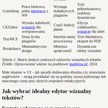
Tryb
Praca blokowa,
Wymaga
pełnoekranowy,
Gutenberg
pełna
integracja
z
dodatkowych
szablony
WP
pluginów
dynamiczne
Wysoka stabilność,
Edycja
Część funkcji
CKEditor
wsparcie
dla
collaborative,
płatna
wersjonowania
wsparcie
dla tabel
Duża liczba
Interfejs mniej
Tryb Markdown,
TinyMCE
pluginów
nowoczesny
eksport do PDF
Minimalistyczny
Mniejsza
Dynamiczne
Breakdance
design
społeczność
efekty wizualne
Tabela 2: Matrix funkcji czołowych edytorów wizualnych tekstów.
Źródło: Opracowanie własne na podstawie
mailgrow.pl
, 2024.
Małe niuanse w UI – jak sposób dodawania obrazka czy ustawiania
nagłówków – mogą przekładać się na godziny zaoszczędzonego lub
straconego czasu przy dużych zespołach redakcyjnych.
Jak wybrać idealny edytor wizualny
tekstów?