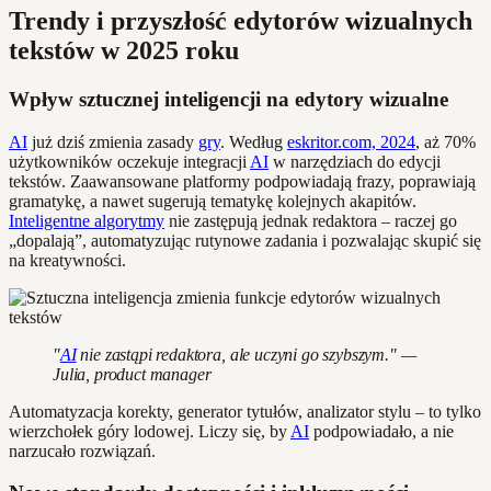
Trendy i przyszłość edytorów wizualnych
tekstów w 2025 roku
Wpływ sztucznej inteligencji na edytory wizualne
AI
już dziś zmienia zasady
gry
. Według
eskritor.com, 2024
, aż 70%
użytkowników oczekuje integracji
AI
w narzędziach do edycji
tekstów. Zaawansowane platformy podpowiadają frazy, poprawiają
gramatykę, a nawet sugerują tematykę kolejnych akapitów.
Inteligentne algorytmy
nie zastępują jednak redaktora – raczej go
„dopalają”, automatyzując rutynowe zadania i pozwalając skupić się
na kreatywności.
"
AI
nie zastąpi redaktora, ale uczyni go szybszym." —
Julia, product manager
Automatyzacja korekty, generator tytułów, analizator stylu – to tylko
wierzchołek góry lodowej. Liczy się, by
AI
podpowiadało, a nie
narzucało rozwiązań.