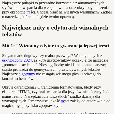
Najczęstsze pułapki to przesadne korzystanie z automatycznych
stylów, brak wsparcia dla wersjonowania oraz ukryte ograniczenia
przy eksporcie
tre
ści. Chcesz pisać na własnych warunkach? Zadbaj
o narzędzie, które nie będzie twoim oprawcą.
Największe mity o edytorach wizualnych
tekstów
Mit 1: "Wizualny edytor to gwarancja lepszej treści"
Slogan marketingowy czy realna przewaga? Według danych z
eskritor.com, 2024
, aż 70% użytkowników oczekuje, że narzędzie
„pomoże pisać lepiej”. Niestety, liczby nie kłamią – automatyzacja
często prowadzi do generycznych, przewidywalnych tekstów.
Najlepsze
algorytmy
nie zastąpią własnego głosu i odwagi do
łamania schematów.
Ukryte ograniczenia? Ograniczenia formatowania, błędy przy
eksporcie HTML, czy brak wsparcia dla języków nienależących do
mainstreamu. Narzędzia „dla wszystkich” rzadko działają dla
wymagających. Rzeczywista jakość
tre
ści zależy od autora – nie od
magicznego przycisku „popraw styl”.