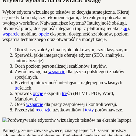
Kryteria wyboru: na co zwracać uwagę
Wybór edytora wizualnego tekstów to decyzja strategiczna. Kieruj
się nie tylko modą czy rekomendacjami, ale realnymi potrzebami
twojego workflow. Najważniejsze kryteria? Intuicyjność obsługi,
płynność pracy, dostępność integracji (np. z platformą redakcja.
ai
),
wsparcie
mobilne,
opcje
eksportu, dostępność szablonów, poziom
wsparcia technicznego oraz otwartość na modyfikacje.
Określ, czy zależy ci na trybie blokowym, czy klasycznym.
Sprawdź, jakie integracje oferuje edytor (SEO, analityka,
automatyzacje).
Oceń poziom personalizacji szablonów i stylów.
Zwróć uwagę na
wsparcie
dla języka polskiego i znaków
specjalnych.
Przetestuj intuicyjność interfejsu – najlepiej na własnych
tre
ściach.
Sprawdź
opcje
eksportu
tre
ści (HTML, PDF, Word,
Markdown).
Oceń
wsparcie
dla pracy zespołowej i kontroli wersji.
Przeczytaj
recenzje
użytkowników i
testy
porównawcze.
Pamiętaj, że nie zawsze „więcej znaczy lepiej”. Czasem prostszy
edytor, ale z dobrze dobranymi funkcjami, będzie wydajniejszy niż