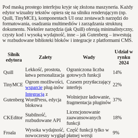
Pod maską prostego interfejsu kryje się złożona maszyneria. Każdy
edytor wizualny tekstów opiera się na silniku renderującym (np.
Quill, TinyMCE), komponentach UI oraz zestawach narzędzi do
formatowania, osadzania multimediów i zarządzania strukturą
dokumentu. Niektóre narzędzia (jak Quill) oferują minimalistyczny,
czysty kod i wysoką wydajność, inne – jak Gutenberg – inwestują
w rozbudowane biblioteki bloków i integracje z platformami CMS.
Udział w
Silnik
Zalety
Wady
rynku
edytora
2024
Lekkość, prostota,
Ograniczona liczba
Quill
14%
łatwa personalizacja
gotowych funkcji
Ogrom możliwości,
Czasem przytłaczający
TinyMCE
22%
wsparcie
plug-inów
interfejs
Integracja
z
Wolniejsze ładowanie,
Gutenberg
WordPress, edycja
37%
fragmentacja pluginów
blokowa
Licencjonowanie
Stabilność,
CKEditor
zaawansowanych
18%
rozbudowane API
funkcji
Wysoka wydajność,
Część funkcji tylko w
Froala
9%
nowoczesny wygląd
płatnej wersji