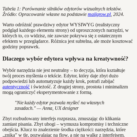
Tabela 1: Porównanie silników edytorów wizualnych tekstów.
Źródło: Opracowanie własne na podstawie
mailgrow.pl
, 2024.
Warto odróżnić prawdziwy edytor WYSIWYG (realistyczny
podgląd każdego elementu strony) od uproszczonych narzędzi, w
których to, co widzisz, nie zawsze pokrywa się z ostatecznym
efektem w przeglądarce. Różnica jest subtelna, ale może kosztować
godziny poprawek.
Dlaczego wybór edytora wpływa na kreatywność?
Wybór narzędzia nie jest neutralny – to decyzja, która kształtuje
twój proces myślenia o tekście. Edytor, który daje zbyt dużo
podpowiedzi lub automatyzuje każdy krok, potrafi zabijać
autentyczność
i świeżość. Z drugiej strony, prostota i minimalizm
mogą ograniczyć eksperymentowanie z formą.
"Nie każdy edytor pozwala myśleć na własnych
zasadach." — Anna, UX designer
Zbyt rozbudowany interfejs rozprasza, zmuszając do klikania
zamiast pisania. Zbyt ubogi – wymusza kompromisy i techniczne
obejścia. Klucz to znalezienie środka ciężkości: narzędzia, które
„znika” w tle, pozwalając na flow, a nie na walkę z interfejsem.