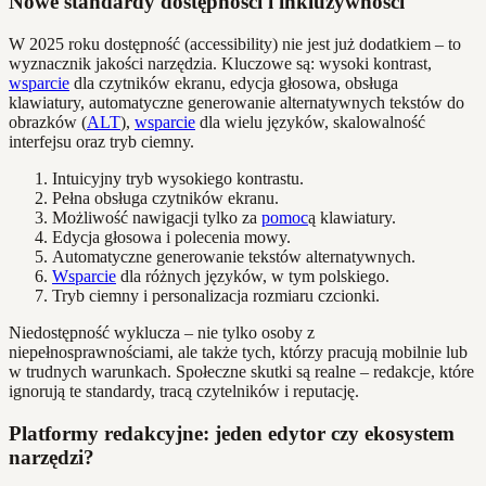
Nowe standardy dostępności i inkluzywności
W 2025 roku dostępność (accessibility) nie jest już dodatkiem – to
wyznacznik jakości narzędzia. Kluczowe są: wysoki kontrast,
wsparcie
dla czytników ekranu, edycja głosowa, obsługa
klawiatury, automatyczne generowanie alternatywnych tekstów do
obrazków (
ALT
),
wsparcie
dla wielu języków, skalowalność
interfejsu oraz tryb ciemny.
Intuicyjny tryb wysokiego kontrastu.
Pełna obsługa czytników ekranu.
Możliwość nawigacji tylko za
pomoc
ą klawiatury.
Edycja głosowa i polecenia mowy.
Automatyczne generowanie tekstów alternatywnych.
Wsparcie
dla różnych języków, w tym polskiego.
Tryb ciemny i personalizacja rozmiaru czcionki.
Niedostępność wyklucza – nie tylko osoby z
niepełnosprawnościami, ale także tych, którzy pracują mobilnie lub
w trudnych warunkach. Społeczne skutki są realne – redakcje, które
ignorują te standardy, tracą czytelników i reputację.
Platformy redakcyjne: jeden edytor czy ekosystem
narzędzi?