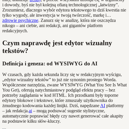
i dowody, byś nie był kolejną ofiarą technologicznej „łatwizny”.
Zrozumiesz, dlaczego wybór edytora tekstowego to dziś kwestia nie
tylko wygody, ale inwestycja w twoją twórczość, markę i…
zdrowie psychiczne
. Zanurz się w analizę, która nie oszczędza
nikogo – ani ciebie, ani redakcji, ani gigantów platform
redakcyjnych.
Czym naprawdę jest edytor wizualny
tekstów?
Definicja i geneza: od WYSIWYG do AI
W czasach, gdy każda sekunda liczy się w redakcyjnym wyścigu,
„edytor wizualny tekstów” to już nie synonim prostego Worda.
Współczesne narzędzia, zwane WYSIWYG (What You See Is What
You Get), oferują natychmiastowy podgląd efektu pracy – bez
potrzeby zaglądania w kod HTML. Ich przodkami były toporne
edytory blokowe i tekstowe, które zmuszały użytkownika do
żmudnego kodowania każdej linijki. Dziś, napędzane
AI
platformy
– jak redakcja.
ai
– mogą podsuwać sugestie stylistyczne,
automatycznie poprawiać błędy czy nawet generować całe akapity
na podstawie kilku słów-kluczy.