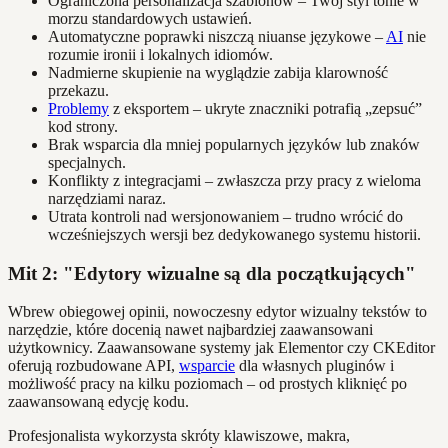
Ograniczona personalizacja szablonów – Twój styl tonie w
morzu standardowych ustawień.
Automatyczne poprawki niszczą niuanse językowe –
AI
nie
rozumie ironii i lokalnych idiomów.
Nadmierne skupienie na wyglądzie zabija klarowność
przekazu.
Problemy
z eksportem – ukryte znaczniki potrafią „zepsuć”
kod strony.
Brak wsparcia dla mniej popularnych języków lub znaków
specjalnych.
Konflikty z integracjami – zwłaszcza przy pracy z wieloma
narzędziami naraz.
Utrata kontroli nad wersjonowaniem – trudno wrócić do
wcześniejszych wersji bez dedykowanego systemu historii.
Mit 2: "Edytory wizualne są dla początkujących"
Wbrew obiegowej opinii, nowoczesny edytor wizualny tekstów to
narzędzie, które docenią nawet najbardziej zaawansowani
użytkownicy. Zaawansowane systemy jak Elementor czy CKEditor
oferują rozbudowane API,
wsparcie
dla własnych pluginów i
możliwość pracy na kilku poziomach – od prostych kliknięć po
zaawansowaną edycję kodu.
Profesjonalista wykorzysta skróty klawiszowe, makra,