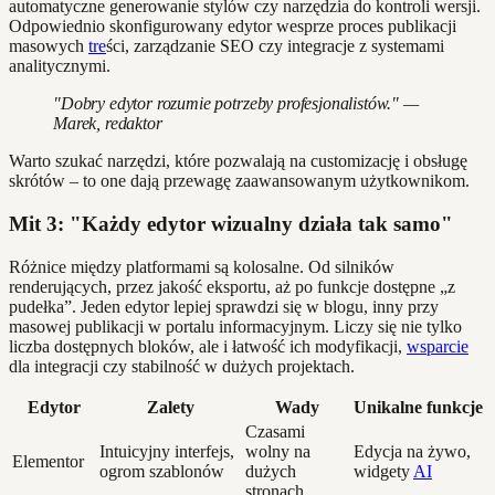
automatyczne generowanie stylów czy narzędzia do kontroli wersji.
Odpowiednio skonfigurowany edytor wesprze proces publikacji
masowych
tre
ści, zarządzanie SEO czy integracje z systemami
analitycznymi.
"Dobry edytor rozumie potrzeby profesjonalistów." —
Marek, redaktor
Warto szukać narzędzi, które pozwalają na customizację i obsługę
skrótów – to one dają przewagę zaawansowanym użytkownikom.
Mit 3: "Każdy edytor wizualny działa tak samo"
Różnice między platformami są kolosalne. Od silników
renderujących, przez jakość eksportu, aż po funkcje dostępne „z
pudełka”. Jeden edytor lepiej sprawdzi się w blogu, inny przy
masowej publikacji w portalu informacyjnym. Liczy się nie tylko
liczba dostępnych bloków, ale i łatwość ich modyfikacji,
wsparcie
dla integracji czy stabilność w dużych projektach.
Edytor
Zalety
Wady
Unikalne funkcje
Czasami
Intuicyjny interfejs,
wolny na
Edycja na żywo,
Elementor
ogrom szablonów
dużych
widgety
AI
stronach