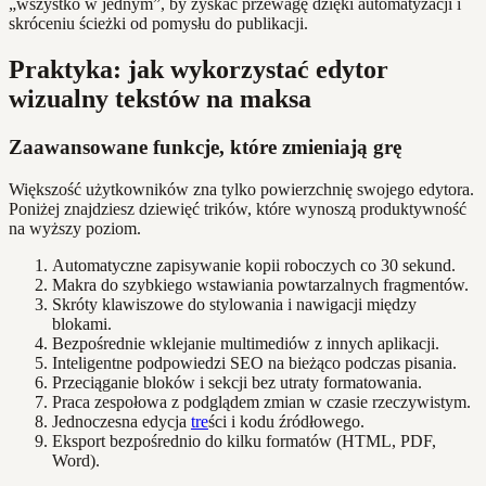
„wszystko w jednym”, by zyskać przewagę dzięki automatyzacji i
skróceniu ścieżki od pomysłu do publikacji.
Praktyka: jak wykorzystać edytor
wizualny tekstów na maksa
Zaawansowane funkcje, które zmieniają grę
Większość użytkowników zna tylko powierzchnię swojego edytora.
Poniżej znajdziesz dziewięć trików, które wynoszą produktywność
na wyższy poziom.
Automatyczne zapisywanie kopii roboczych co 30 sekund.
Makra do szybkiego wstawiania powtarzalnych fragmentów.
Skróty klawiszowe do stylowania i nawigacji między
blokami.
Bezpośrednie wklejanie multimediów z innych aplikacji.
Inteligentne podpowiedzi SEO na bieżąco podczas pisania.
Przeciąganie bloków i sekcji bez utraty formatowania.
Praca zespołowa z podglądem zmian w czasie rzeczywistym.
Jednoczesna edycja
tre
ści i kodu źródłowego.
Eksport bezpośrednio do kilku formatów (HTML, PDF,
Word).