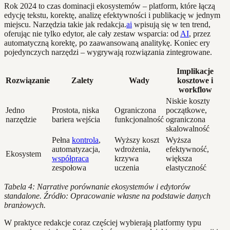
Rok 2024 to czas dominacji ekosystemów – platform, które łączą
edycję tekstu, korektę, analizę efektywności i publikację w jednym
miejscu. Narzędzia takie jak redakcja.
ai
wpisują się w ten trend,
oferując nie tylko edytor, ale cały zestaw wsparcia: od
AI
, przez
automatyczną korektę, po zaawansowaną analitykę. Koniec ery
pojedynczych narzędzi – wygrywają rozwiązania zintegrowane.
Implikacje
Rozwiązanie
Zalety
Wady
kosztowe i
workflow
Niskie koszty
Jedno
Prostota, niska
Ograniczona
początkowe,
narzędzie
bariera wejścia
funkcjonalność
ograniczona
skalowalność
Pełna
kontrola
,
Wyższy koszt
Wyższa
automatyzacja,
wdrożenia,
efektywność,
Ekosystem
współpraca
krzywa
większa
zespołowa
uczenia
elastyczność
Tabela 4: Narrative porównanie ekosystemów i edytorów
standalone. Źródło: Opracowanie własne na podstawie danych
branżowych.
W praktyce redakcje coraz częściej wybierają platformy typu