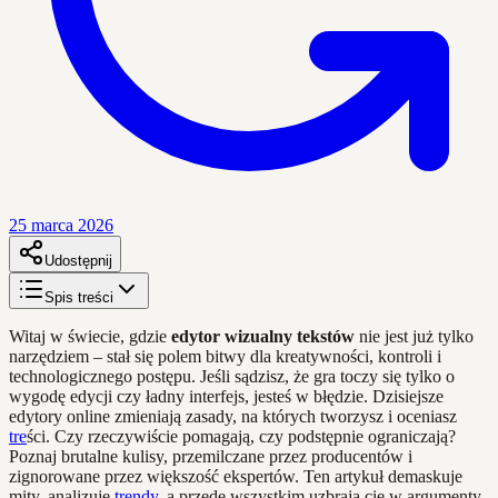
25 marca 2026
Udostępnij
Spis treści
Witaj w świecie, gdzie
edytor wizualny tekstów
nie jest już tylko
narzędziem – stał się polem bitwy dla kreatywności, kontroli i
technologicznego postępu. Jeśli sądzisz, że gra toczy się tylko o
wygodę edycji czy ładny interfejs, jesteś w błędzie. Dzisiejsze
edytory online zmieniają zasady, na których tworzysz i oceniasz
tre
ści. Czy rzeczywiście pomagają, czy podstępnie ograniczają?
Poznaj brutalne kulisy, przemilczane przez producentów i
zignorowane przez większość ekspertów. Ten artykuł demaskuje
mity, analizuje
trendy
, a przede wszystkim uzbraja cię w argumenty