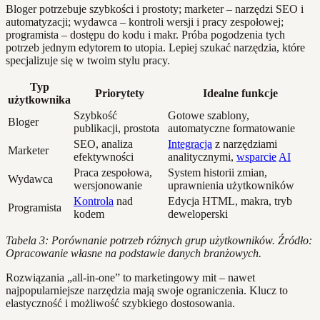
Bloger potrzebuje szybkości i prostoty; marketer – narzędzi SEO i
automatyzacji; wydawca – kontroli wersji i pracy zespołowej;
programista – dostępu do kodu i makr. Próba pogodzenia tych
potrzeb jednym edytorem to utopia. Lepiej szukać narzędzia, które
specjalizuje się w twoim stylu pracy.
Typ
Priorytety
Idealne funkcje
użytkownika
Szybkość
Gotowe szablony,
Bloger
publikacji, prostota
automatyczne formatowanie
SEO, analiza
Integracja
z narzędziami
Marketer
efektywności
analitycznymi,
wsparcie
AI
Praca zespołowa,
System historii zmian,
Wydawca
wersjonowanie
uprawnienia użytkowników
Kontrola
nad
Edycja HTML, makra, tryb
Programista
kodem
deweloperski
Tabela 3: Porównanie potrzeb różnych grup użytkowników. Źródło:
Opracowanie własne na podstawie danych branżowych.
Rozwiązania „all-in-one” to marketingowy mit – nawet
najpopularniejsze narzędzia mają swoje ograniczenia. Klucz to
elastyczność i możliwość szybkiego dostosowania.