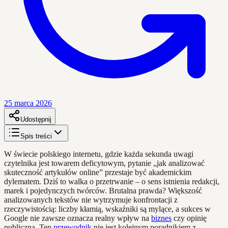
25 marca 2026
Udostępnij
Spis treści
W świecie polskiego internetu, gdzie każda sekunda uwagi
czytelnika jest towarem deficytowym, pytanie „jak analizować
skuteczność artykułów online” przestaje być akademickim
dylematem. Dziś to walka o przetrwanie – o sens istnienia redakcji,
marek i pojedynczych twórców. Brutalna prawda? Większość
analizowanych tekstów nie wytrzymuje konfrontacji z
rzeczywistością: liczby kłamią, wskaźniki są mylące, a sukces w
Google nie zawsze oznacza realny wpływ na
biznes
czy opinię
publiczną. Ten
przewodnik
nie jest kolejnym poradnikiem z