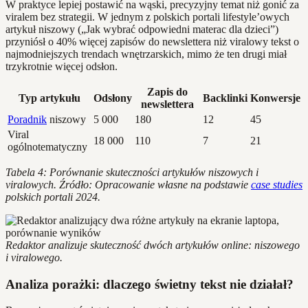
W praktyce lepiej postawić na wąski, precyzyjny temat niż gonić za
viralem bez strategii. W jednym z polskich portali lifestyle’owych
artykuł niszowy („Jak wybrać odpowiedni materac dla dzieci”)
przyniósł o 40% więcej zapisów do newslettera niż viralowy tekst o
najmodniejszych trendach wnętrzarskich, mimo że ten drugi miał
trzykrotnie więcej odsłon.
Zapis do
Typ artykułu
Odsłony
Backlinki
Konwersje
newslettera
Poradnik
niszowy
5 000
180
12
45
Viral
18 000
110
7
21
ogólnotematyczny
Tabela 4: Porównanie skuteczności artykułów niszowych i
viralowych. Źródło: Opracowanie własne na podstawie
case studies
polskich portali 2024.
Redaktor analizuje skuteczność dwóch artykułów online: niszowego
i viralowego.
Analiza porażki: dlaczego świetny tekst nie działał?