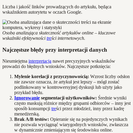
Liczba i jakość linków prowadzących do artykułu, będąca
wskaźnikiem autorytetu w oczach Google.
Osoba analizująca skuteczność artykułów online – kluczowe
wskaźniki efektywności
tre
ści internetowych.
Najczęstsze błędy przy interpretacji danych
Nieumiejętna
interpretacja
nawet precyzyjnych wskaźników
prowadzi do błędnych wniosków. Najczęstsze potknięcia:
Mylenie korelacji z przyczynowością:
Wzrost liczby odsłon
nie zawsze oznacza, że artykuł jest lepszy – mógł zostać
podlinkowany w kontrowersyjnej dyskusji lub użyty jako
przykład błędu.
Ignorowanie
segmentacji użytkowników:
Średnie wyniki
często maskują różnice między grupami odbiorców – inny jest
sposób konsumpcji
tre
ści przez młodzież, inny przez kadrę
menedżerską.
Brak A/B testów:
Opieranie się na pojedynczych wynikach
nie pozwala wyciągnąć wiarygodnych wniosków, zwłaszcza
w dynamicznie zmieniającym się środowisku online.