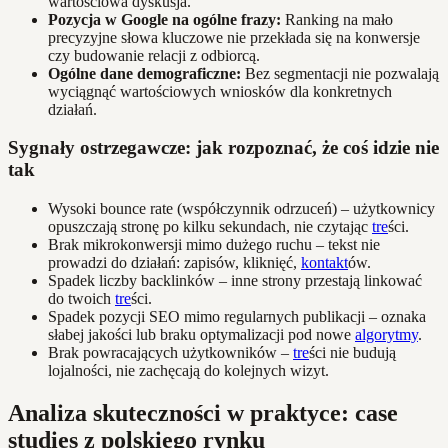
wartościowa dyskusja.
Pozycja w Google na ogólne frazy:
Ranking na mało
precyzyjne słowa kluczowe nie przekłada się na konwersje
czy budowanie relacji z odbiorcą.
Ogólne dane demograficzne:
Bez segmentacji nie pozwalają
wyciągnąć wartościowych wniosków dla konkretnych
działań.
Sygnały ostrzegawcze: jak rozpoznać, że coś idzie nie
tak
Wysoki bounce rate (współczynnik odrzuceń) – użytkownicy
opuszczają stronę po kilku sekundach, nie czytając
tre
ści.
Brak mikrokonwersji mimo dużego ruchu – tekst nie
prowadzi do działań: zapisów, kliknięć,
kontakt
ów.
Spadek liczby backlinków – inne strony przestają linkować
do twoich
tre
ści.
Spadek pozycji SEO mimo regularnych publikacji – oznaka
słabej jakości lub braku optymalizacji pod nowe
algorytmy
.
Brak powracających użytkowników –
tre
ści nie budują
lojalności, nie zachęcają do kolejnych wizyt.
Analiza skuteczności w praktyce: case
studies z polskiego rynku