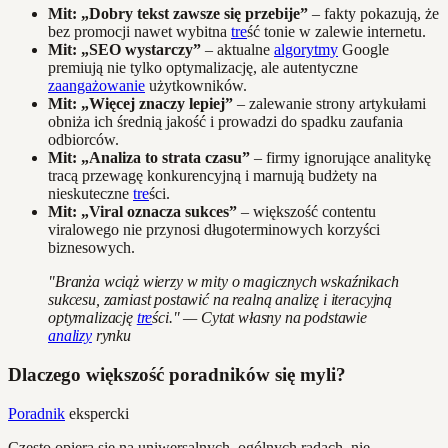
Mit: „Dobry tekst zawsze się przebije”
– fakty pokazują, że
bez promocji nawet wybitna
tre
ść tonie w zalewie internetu.
Mit: „SEO wystarczy”
– aktualne
algorytmy
Google
premiują nie tylko optymalizację, ale autentyczne
zaangażowanie
użytkowników.
Mit: „Więcej znaczy lepiej”
– zalewanie strony artykułami
obniża ich średnią jakość i prowadzi do spadku zaufania
odbiorców.
Mit: „Analiza to strata czasu”
– firmy ignorujące analitykę
tracą przewagę konkurencyjną i marnują budżety na
nieskuteczne
tre
ści.
Mit: „Viral oznacza sukces”
– większość contentu
viralowego nie przynosi długoterminowych korzyści
biznesowych.
"Branża wciąż wierzy w mity o magicznych wskaźnikach
sukcesu, zamiast postawić na realną analizę i iteracyjną
optymalizację
tre
ści." — Cytat własny na podstawie
analizy
rynku
Dlaczego większość poradników się myli?
Poradnik
ekspercki
Często opiera się na uniwersalnych, ogólnych radach, nie