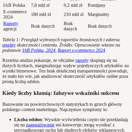
IAB Polska
7,8 mld zł
9,2 mld zł
Pomijany
E-commerce
180 mld zł
210 mld zł
Marginalny
2024
Raporty
Brak
Brak danych
Brak danych
agencji
danych
Tabela 1: Przegląd wybranych raportów branżowych i zakresu
analizy
skuteczności contentu. Źródło: Opracowanie własne na
podstawie
IAB Polska, 2024
,
Raport e-commerce 2024
Rzetelna analiza pokazuje, że oficjalne
raporty
skupiają się na
dużych liczbach, marginalizując wpływ pojedynczych artykułów na
wyniki biznesowe. Ten brak detalicznej transparentności powoduje,
że mało kto wie, jak analizować skuteczność artykułów online poza
prostą liczbą odsłon.
Kiedy liczby kłamią: fałszywe wskaźniki sukcesu
Bazowanie na powierzchownych statystykach to grzech główny
polskiego content marketingu. Najczęstsze symptomy to:
Liczba odsłon
: Wysokie wyświetlenia często nie przekładają
się na
zaangażowanie
ani konwersje; mogą wynikać z
przypadkowego ruchu lub złudnych efektów reklamowych.