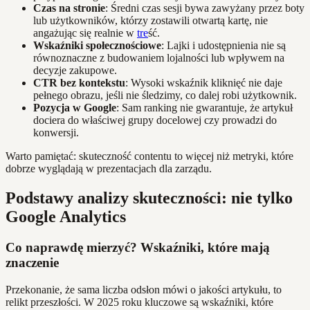
Czas na stronie
: Średni czas sesji bywa zawyżany przez boty
lub użytkowników, którzy zostawili otwartą kartę, nie
angażując się realnie w
tre
ść.
Wskaźniki społecznościowe
: Lajki i udostępnienia nie są
równoznaczne z budowaniem lojalności lub wpływem na
decyzje zakupowe.
CTR bez kontekstu
: Wysoki wskaźnik kliknięć nie daje
pełnego obrazu, jeśli nie śledzimy, co dalej robi użytkownik.
Pozycja w Google
: Sam ranking nie gwarantuje, że artykuł
dociera do właściwej grupy docelowej czy prowadzi do
konwersji.
Warto pamiętać: skuteczność contentu to więcej niż metryki, które
dobrze wyglądają w prezentacjach dla zarządu.
Podstawy analizy skuteczności: nie tylko
Google Analytics
Co naprawdę mierzyć? Wskaźniki, które mają
znaczenie
Przekonanie, że sama liczba odsłon mówi o jakości artykułu, to
relikt przeszłości. W 2025 roku kluczowe są wskaźniki, które