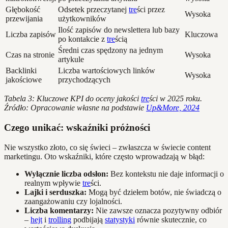
Głębokość
Odsetek przeczytanej
tre
ści przez
Wysoka
przewijania
użytkowników
Ilość zapisów do newslettera lub bazy
Liczba zapisów
Kluczowa
po kontakcie z
tre
ścią
Średni czas spędzony na jednym
Czas na stronie
Wysoka
artykule
Backlinki
Liczba wartościowych linków
Wysoka
jakościowe
przychodzących
Tabela 3: Kluczowe KPI do oceny jakości
tre
ści w 2025 roku.
Źródło: Opracowanie własne na podstawie
Up&More, 2024
Czego unikać: wskaźniki próżności
Nie wszystko złoto, co się świeci – zwłaszcza w świecie content
marketingu. Oto wskaźniki, które często wprowadzają w błąd:
Wyłącznie liczba odsłon:
Bez kontekstu nie daje informacji o
realnym wpływie
tre
ści.
Lajki i serduszka:
Mogą być dziełem botów, nie świadczą o
zaangażowaniu czy lojalności.
Liczba komentarzy:
Nie zawsze oznacza pozytywny odbiór
–
hejt
i
trolling
podbijają
statystyki
równie skutecznie, co