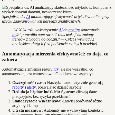
Specjalista ds.
AI
monitorujący efektywność artykułów online przy
użyciu zaawansowanych narzędzi analitycznych.
"W 2024 roku wykorzystanie
AI
do
analizy
skuteczności
tre
ści pozwoliło nam skrócić czas reakcji na zmiany
trendów z tygodni do godzin." — Cytat z wywiadu z
analitykiem danych ( na podstawie realnych trendów)
Automatyzacja mierzenia efektywności: co daje, co
zabiera
Automatyzacja zmieniła reguły
gry
, ale nie wszystko, co
automatyczne, jest wartościowe. Oto kluczowe aspekty:
Oszczędność czasu:
Narzędzia automatycznie generują
raporty
i
alerty
, pozwalając działać szybciej.
Redukcja błędów ludzkich:
Systemy zliczają dane
precyzyjnie, bez ryzyka przekłamań.
Standaryzacja wskaźników:
Łatwiej porównać różne
artykuły i kampanie.
Utrata niuansów:
Automaty nie wychwytują kontekstu
kulturowego, ironii czy niuansów językowych.