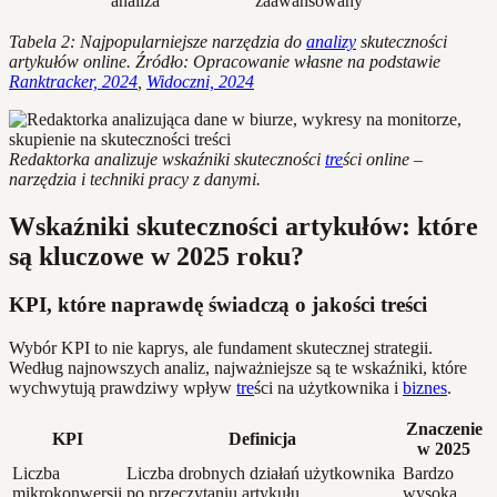
analiza
zaawansowany
Tabela 2: Najpopularniejsze narzędzia do
analizy
skuteczności
artykułów online. Źródło: Opracowanie własne na podstawie
Ranktracker, 2024
,
Widoczni, 2024
Redaktorka analizuje wskaźniki skuteczności
tre
ści online –
narzędzia i techniki pracy z danymi.
Wskaźniki skuteczności artykułów: które
są kluczowe w 2025 roku?
KPI, które naprawdę świadczą o jakości treści
Wybór KPI to nie kaprys, ale fundament skutecznej strategii.
Według najnowszych analiz, najważniejsze są te wskaźniki, które
wychwytują prawdziwy wpływ
tre
ści na użytkownika i
biznes
.
Znaczenie
KPI
Definicja
w 2025
Liczba
Liczba drobnych działań użytkownika
Bardzo
mikrokonwersji
po przeczytaniu artykułu
wysoka