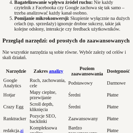
Bagatelizowanie wpływu źródeł ruchu:
Nie każdy
czytelnik z Facebooka czy Google zachowa się tak samo –
trzeba analizować każdy kanał osobno.
Pomijanie mikrokonwersji:
Skupienie wyłącznie na dużych
celach (np. sprzedaży) ignoruje drobne sukcesy, takie jak
kolejne odsłony, interakcje czy feedback użytkowników.
Przegląd narzędzi: od prostych do zaawansowanych
Nie wszystkie narzędzia są sobie równe. Wybór zależy od celów i
skali działań.
Poziom
Narzędzie
Zakres
analizy
Dostępność
zaawansowania
Google
Ruch, zachowania,
Podstawowy
Darmowe
Analytics
cele
Mapy cieplne,
Hotjar
Średni
Płatne
przewijanie
Scroll depth,
Crazy Egg
Średni
Płatne
kliknięcia
Pozycje SEO,
Ranktracker
Zaawansowany
Płatne
backlinki
Kompleksowa
Bardzo
redakcja.
ai
Płatne