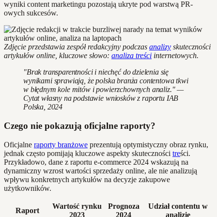
wyniki content marketingu pozostają ukryte pod warstwą PR-
owych sukcesów.
Zdjęcie przedstawia zespół redakcyjny podczas
analizy
skuteczności
artykułów online, kluczowe słowo:
analiza treści
internetowych.
"Brak transparentności i niechęć do dzielenia się
wynikami sprawiają, że polska branża contentowa tkwi
w błędnym kole mitów i powierzchownych analiz." —
Cytat własny na podstawie wniosków z raportu IAB
Polska, 2024
Czego nie pokazują oficjalne raporty?
Oficjalne
raporty branżowe
prezentują optymistyczny obraz rynku,
jednak często pomijają kluczowe aspekty skuteczności
tre
ści.
Przykładowo, dane z raportu e-commerce 2024 wskazują na
dynamiczny wzrost wartości sprzedaży online, ale nie analizują
wpływu konkretnych artykułów na decyzje zakupowe
użytkowników.
Wartość rynku
Prognoza
Udział contentu w
Raport
2023
2024
analizie