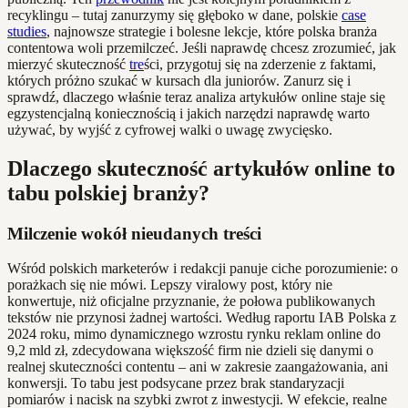
recyklingu – tutaj zanurzymy się głęboko w dane, polskie
case
studies
, najnowsze strategie i bolesne lekcje, które polska branża
contentowa woli przemilczeć. Jeśli naprawdę chcesz zrozumieć, jak
mierzyć skuteczność
tre
ści, przygotuj się na zderzenie z faktami,
których próżno szukać w kursach dla juniorów. Zanurz się i
sprawdź, dlaczego właśnie teraz analiza artykułów online staje się
egzystencjalną koniecznością i jakich narzędzi naprawdę warto
używać, by wyjść z cyfrowej walki o uwagę zwycięsko.
Dlaczego skuteczność artykułów online to
tabu polskiej branży?
Milczenie wokół nieudanych treści
Wśród polskich marketerów i redakcji panuje ciche porozumienie: o
porażkach się nie mówi. Lepszy viralowy post, który nie
konwertuje, niż oficjalne przyznanie, że połowa publikowanych
tekstów nie przynosi żadnej wartości. Według raportu IAB Polska z
2024 roku, mimo dynamicznego wzrostu rynku reklam online do
9,2 mld zł, zdecydowana większość firm nie dzieli się danymi o
realnej skuteczności contentu – ani w zakresie zaangażowania, ani
konwersji. To tabu jest podsycane przez brak standaryzacji
pomiarów i nacisk na szybki zwrot z inwestycji. W efekcie, realne