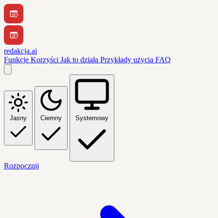
redakcja.ai
Funkcje
Korzyści
Jak to działa
Przykłady użycia
FAQ
Jasny
Ciemny
Systemowy
Rozpocznij