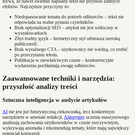
Bywa, że nawet świetnie napisany tekst nie przynosi żadnych
efektów. Najczęstsze przyczyny to:
Niedopasowanie tematu do potrzeb odbiorców – tekst nie
odpowiada na realne pytania czytelników.
Brak optymalizacji SEO – artykuł nie jest widoczny w
wyszukiwarkach.
Zbyt trudny język – hermetyczny styl odstrasza szeroką
publiczność.
Brak wyraźnego CTA – użytkownicy nie wiedzą, co zrobić
po przeczytaniu tekstu.
Publikacja w niewłaściwym czasie – konkurencyjne
wydarzenia pochłaniają uwagę odbiorców.
Zaawansowane techniki i narzędzia:
przyszłość analizy treści
Sztuczna inteligencja w audycie artykułów
AI
nie jest już futurystyczną ciekawostką, lecz konkretnym
narzędziem w arsenale redakcji.
Algorytmy
uczenia maszynowego
analizują zachowania użytkowników w czasie rzeczywistym,
wykrywają anomalia i rekomendują tematy, które mają największy
potencjał konwersji.