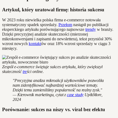
Artykuł, który uratował firmę: historia sukcesu
W 2023 roku niewielka polska firma e-commerce notowała
systematyczny spadek sprzedaży.
Przełom
nastąpił po publikacji
eksperckiego artykułu porównującego najnowsze
trendy
w branży.
Dzięki precyzyjnej analizie skuteczności (mierzonej
mikrokonwersjami i zapisami do newslettera), tekst przyniósł 30%
wzrost nowych
kontakt
ów oraz 18% wzrost sprzedaży w ciągu 3
miesięcy.
Zespół e-commerce świętuje sukces artykułu, który zwiększył
skuteczność
tre
ści online.
"Precyzyjna analiza mikroakcji użytkowników pozwoliła
nam zidentyfikować najbardziej wartościowe tematy.
Dzięki temu zamieniliśmy popularność na realny zysk."
— Kierownik marketingu, cytat z
case study
Up&More,
2024
Porównanie: sukces na niszy vs. viral bez efektu