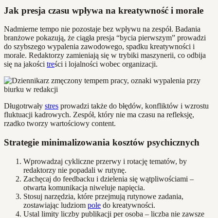
Jak presja czasu wpływa na kreatywność i morale
Nadmierne tempo nie pozostaje bez wpływu na zespół. Badania
branżowe pokazują, że ciągła presja “bycia pierwszym” prowadzi
do szybszego wypalenia zawodowego, spadku kreatywności i
morale. Redaktorzy zamieniają się w trybiki maszynerii, co odbija
się na jakości
tre
ści i lojalności wobec organizacji.
Długotrwały
stres
prowadzi także do błędów, konfliktów i wzrostu
fluktuacji kadrowych. Zespół, który nie ma czasu na refleksję,
rzadko tworzy wartościowy content.
Strategie minimalizowania kosztów psychicznych
Wprowadzaj cykliczne przerwy i rotację tematów, by
redaktorzy nie popadali w rutynę.
Zachęcaj do feedbacku i dzielenia się wątpliwościami –
otwarta komunikacja niweluje napięcia.
Stosuj narzędzia, które przejmują rutynowe zadania,
zostawiając ludziom
pole
do kreatywności.
Ustal limity liczby publikacji per osoba – liczba nie zawsze