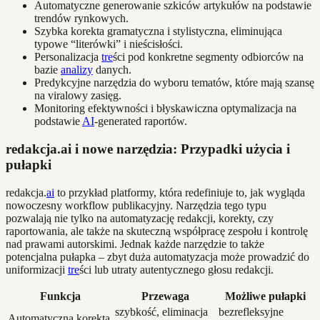
Automatyczne generowanie szkiców artykułów na podstawie
trendów rynkowych.
Szybka korekta gramatyczna i stylistyczna, eliminująca
typowe “literówki” i nieścisłości.
Personalizacja
tre
ści pod konkretne segmenty odbiorców na
bazie
analizy
danych.
Predykcyjne narzędzia do wyboru tematów, które mają szansę
na viralowy zasięg.
Monitoring efektywności i błyskawiczna optymalizacja na
podstawie
AI
-generated raportów.
redakcja.ai i nowe narzędzia: Przypadki użycia i
pułapki
redakcja.
ai
to przykład platformy, która redefiniuje to, jak wygląda
nowoczesny workflow publikacyjny. Narzędzia tego typu
pozwalają nie tylko na automatyzację redakcji, korekty, czy
raportowania, ale także na skuteczną współpracę zespołu i kontrolę
nad prawami autorskimi. Jednak każde narzędzie to także
potencjalna pułapka – zbyt duża automatyzacja może prowadzić do
uniformizacji
tre
ści lub utraty autentycznego głosu redakcji.
Funkcja
Przewaga
Możliwe pułapki
szybkość, eliminacja
bezrefleksyjne
Automatyczna korekta