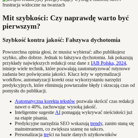
Mit szybkości: Czy naprawdę warto być
pierwszym?
Szybkość kontra jakość: Fałszywa dychotomia
Powszechna opinia głosi, że musisz wybierać: albo publikujesz
szybko, albo dobrze. Jednak to fałszywa dychotomia. Jak pokazują
przykłady największych redakcji oraz dane z
IAB Polska, 2024
,
istnieje wiele technik, które pozwalają zautomatyzować rutynowe
zadania bez poświęcania jakości. Klucz leży w optymalizacji
workflow, automatyzacji korekt oraz wykorzystaniu narzędzi
predykcyjnych, które eliminują powtarzalne błędy i skracają czas od
pomysłu do publikacji.
Automatyczna korekta tekstów
pozwala skrócić czas redakcji
nawet o 40%, zachowując wysoką jakość.
Inteligentne sugestie
AI
pomagają wykrywać nieścisłości już
na etapie pisania.
Predykcyjne narzędzia SEO wskazują
trendy
, zanim staną się
mainstreamem, co zwiększa szansę na sukces.
Personalizacja
tre
ści na bazie danych użytkowników