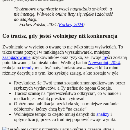
"Systemowo organizacje wciąż nagradzają szybkość, a
nie intencję. W świecie online liczy się refleks i zdolność
do adaptacji."
— Forbes Polska, 2024 (
Forbes, 2024
)
Co tracisz, gdy jesteś wolniejszy niż konkurencja
Zwolnienie w wyścigu o uwagę to nie tylko strata wyświetleń. To
także utrata pozycji w rankingach wyszukiwarek, mniejsze
zaangażowanie
użytkowników oraz ryzyko, że Twoje
tre
ści zostaną
potraktowane jako nieaktualne. Według badań
Newspoint, 2024
,
reakcja na
trendy
musi być natychmiastowa – nawet kilka minut
różnicy decyduje o tym, kto zyskuje zasięg, a kto zostaje w tyle.
Ryzykujesz, że Twój temat zostanie zmonopolizowany przez
szybszych wydawców, a Ty trafisz do ogona Google.
Tracisz szansę na “pierwszeństwo odkrycia”, co w nauce i
mediach jest walutą prestiżu i cytowań.
Opóźniona publikacja przekłada się na mniejsze zaufanie
odbiorców, którzy chcą być “na czasie”.
Wolniejsze tempo to często mniej danych do
analizy
i
optymalizacji, przez co trudniej poprawić swoje wyniki.