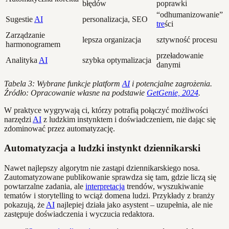
błędów
poprawki
“odhumanizowanie”
Sugestie
AI
personalizacja, SEO
tre
ści
Zarządzanie
lepsza organizacja
sztywność procesu
harmonogramem
przeładowanie
Analityka
AI
szybka optymalizacja
danymi
Tabela 3: Wybrane funkcje platform
AI
i potencjalne zagrożenia.
Źródło: Opracowanie własne na podstawie
GetGenie, 2024
.
W praktyce wygrywają ci, którzy potrafią połączyć możliwości
narzędzi
AI
z ludzkim instynktem i doświadczeniem, nie dając się
zdominować przez automatyzację.
Automatyzacja a ludzki instynkt dziennikarski
Nawet najlepszy algorytm nie zastąpi dziennikarskiego nosa.
Zautomatyzowane publikowanie sprawdza się tam, gdzie liczą się
powtarzalne zadania, ale
interpretacja
trendów, wyszukiwanie
tematów i storytelling to wciąż domena ludzi. Przykłady z branży
pokazują, że
AI
najlepiej działa jako asystent – uzupełnia, ale nie
zastępuje doświadczenia i wyczucia redaktora.