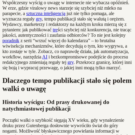
Współczesny wyścig o uwagę w internecie nie wybacza opóźnień.
W erze, gdzie viralowy news starzeje się szybciej niż mleko na
parapecie, a
sztuczna inteligencja
już nie tylko pomaga, ale
wyznacza reguły
gry
, tempo publikacji stało się walutą i orężem.
Wydawcy, marketerzy i redaktorzy na każdym kroku mierzą się z
pytaniem: jak publikować
tre
ści szybciej niż konkurencja, nie tracąc
jakości, autentyczności i zaufania odbiorców? To nie jest kolejny
poradnik
z serii “wrzuć więcej do kalendarza” – to brutalna
wiwisekcja mechanizmów, które decydują o tym, kto wygrywa, a
kto zostaje w tyle. Zobacz, co naprawdę działa, jak automatyzacja,
workflow, narzędzia
AI
i bezkompromisowe podejście do procesu
redakcyjnego zmieniają reguły tej
gry
. Przekrocz granicę, której inni
się boją i wypracuj przewagę, o jakiej inni mogą tylko marzyć.
Dlaczego tempo publikacji stało się polem
walki o uwagę
Historia wyścigu: Od prasy drukowanej do
natychmiastowej publikacji
Początki walki o szybkość sięgają XV wieku, gdy wynalezienie
druku przez Gutenberga dosłownie wywróciło świat do góry
nogami. Możliwość błyskawicznego powielania informacji w