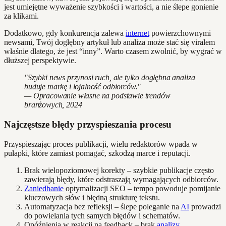
jest umiejętne wyważenie szybkości i wartości, a nie ślepe gonienie
za klikami.
Dodatkowo, gdy konkurencja zalewa
internet
powierzchownymi
newsami, Twój dogłębny artykuł lub analiza może stać się viralem
właśnie dlatego, że jest “inny”. Warto czasem zwolnić, by wygrać w
dłuższej perspektywie.
"Szybki news przynosi ruch, ale tylko dogłębna analiza
buduje markę i lojalność odbiorców."
— Opracowanie własne na podstawie trendów
branżowych, 2024
Najczęstsze błędy przyspieszania procesu
Przyspieszając proces publikacji, wielu redaktorów wpada w
pułapki, które zamiast pomagać, szkodzą marce i reputacji.
Brak wielopoziomowej korekty – szybkie publikacje często
zawierają błędy, które odstraszają wymagających odbiorców.
Zaniedbanie
optymalizacji SEO – tempo powoduje pomijanie
kluczowych słów i błędną strukturę tekstu.
Automatyzacja bez refleksji – ślepe poleganie na
AI
prowadzi
do powielania tych samych błędów i schematów.
Opóźnienia w reakcji na feedback – brak
analizy