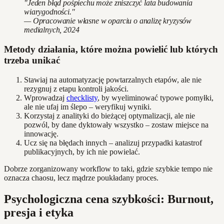
"Jeden błąd pośpiechu może zniszczyć lata budowania
wiarygodności."
— Opracowanie własne w oparciu o analizę kryzysów
medialnych, 2024
Metody działania, które można powielić lub których
trzeba unikać
Stawiaj na automatyzację powtarzalnych etapów, ale nie
rezygnuj z etapu kontroli jakości.
Wprowadzaj
checklisty
, by wyeliminować typowe pomyłki,
ale nie ufaj im ślepo – weryfikuj wyniki.
Korzystaj z analityki do bieżącej optymalizacji, ale nie
pozwól, by dane dyktowały wszystko – zostaw miejsce na
innowację.
Ucz się na błędach innych – analizuj przypadki katastrof
publikacyjnych, by ich nie powielać.
Dobrze zorganizowany workflow to taki, gdzie szybkie tempo nie
oznacza chaosu, lecz mądrze poukładany proces.
Psychologiczna cena szybkości: Burnout,
presja i etyka