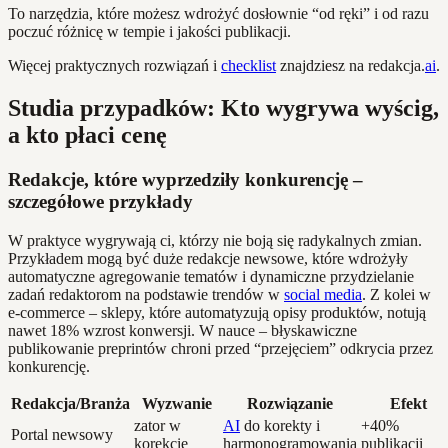
To narzędzia, które możesz wdrożyć dosłownie “od ręki” i od razu
poczuć różnicę w tempie i jakości publikacji.
Więcej praktycznych rozwiązań i
checklist
znajdziesz na redakcja.
ai
.
Studia przypadków: Kto wygrywa wyścig,
a kto płaci cenę
Redakcje, które wyprzedziły konkurencję –
szczegółowe przykłady
W praktyce wygrywają ci, którzy nie boją się radykalnych zmian.
Przykładem mogą być duże redakcje newsowe, które wdrożyły
automatyczne agregowanie tematów i dynamiczne przydzielanie
zadań redaktorom na podstawie trendów w
social media
. Z kolei w
e-commerce – sklepy, które automatyzują opisy produktów, notują
nawet 18% wzrost konwersji. W nauce – błyskawiczne
publikowanie preprintów chroni przed “przejęciem” odkrycia przez
konkurencję.
Redakcja/Branża
Wyzwanie
Rozwiązanie
Efekt
zator w
AI
do korekty i
+40%
Portal newsowy
korekcie
harmonogramowania
publikacji