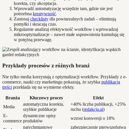
korekta, czy akceptacja.
Wprowadź automatyzację wszędzie tam, gdzie nie jest
potrzebna
kreatywność
.
Zastosuj
checklisty
dla powtarzalnych zadań – eliminują
pomyłki i skracają czas.
Regularnie analizuj efektywność workflow i wprowadzaj
mikrooptymalizacje – nawet małe usprawnienia kumulują się
w potężną przewagę.
Przykłady procesów z różnych branż
Nie tylko media korzystają z optymalizacji workflow. Przykłady z e-
commerce, nauki czy marketingu pokazują, że szybka
publikacja
treści
przekłada się na wymierne efekty.
Branża
Kluczowy proces
Efekt
automatyczna korekta,
+40% liczba publikacji, +25%
Media
szybkie publikacje
ruchu (
redakcja.ai
)
E-
dynamiczne opisy
wzrost konwersji o 18%
commerce
produktów
natychmiastowe
zabezpieczenie pierwszeństwa