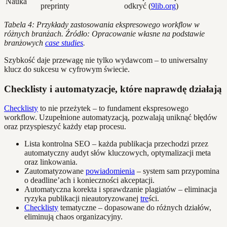
Nauka
preprinty
odkryć (
9lib.org
)
Tabela 4: Przykłady zastosowania ekspresowego workflow w
różnych branżach. Źródło: Opracowanie własne na podstawie
branżowych
case studies
.
Szybkość daje przewagę nie tylko wydawcom – to uniwersalny
klucz do sukcesu w cyfrowym świecie.
Checklisty i automatyzacje, które naprawdę działają
Checklisty
to nie przeżytek – to fundament ekspresowego
workflow. Uzupełnione automatyzacją, pozwalają uniknąć błędów
oraz przyspieszyć każdy etap procesu.
Lista kontrolna SEO – każda publikacja przechodzi przez
automatyczny audyt słów kluczowych, optymalizacji meta
oraz linkowania.
Zautomatyzowane
powiadomienia
– system sam przypomina
o deadline’ach i konieczności akceptacji.
Automatyczna korekta i sprawdzanie plagiatów – eliminacja
ryzyka publikacji nieautoryzowanej
tre
ści.
Checklisty
tematyczne – dopasowane do różnych działów,
eliminują chaos organizacyjny.