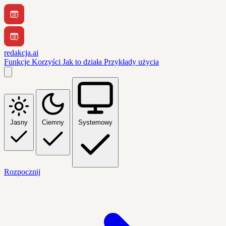
redakcja.ai
Funkcje
Korzyści
Jak to działa
Przykłady użycia
Jasny
Ciemny
Systemowy
Rozpocznij