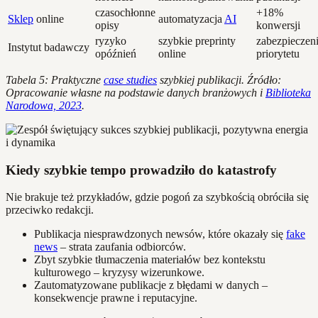
czasochłonne
+18%
Sklep
online
automatyzacja
AI
opisy
konwersji
ryzyko
szybkie preprinty
zabezpieczen
Instytut badawczy
opóźnień
online
priorytetu
Tabela 5: Praktyczne
case studies
szybkiej publikacji. Źródło:
Opracowanie własne na podstawie danych branżowych i
Biblioteka
Narodowa, 2023
.
Kiedy szybkie tempo prowadziło do katastrofy
Nie brakuje też przykładów, gdzie pogoń za szybkością obróciła się
przeciwko redakcji.
Publikacja niesprawdzonych newsów, które okazały się
fake
news
– strata zaufania odbiorców.
Zbyt szybkie tłumaczenia materiałów bez kontekstu
kulturowego – kryzysy wizerunkowe.
Zautomatyzowane publikacje z błędami w danych –
konsekwencje prawne i reputacyjne.