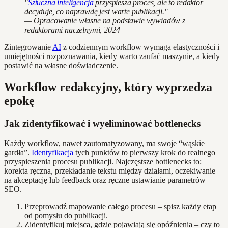
"
Sztuczna inteligencja
przyspiesza proces, ale to redaktor
decyduje, co naprawdę jest warte publikacji."
— Opracowanie własne na podstawie wywiadów z
redaktorami naczelnymi, 2024
Zintegrowanie
AI
z codziennym workflow wymaga elastyczności i
umiejętności rozpoznawania, kiedy warto zaufać maszynie, a kiedy
postawić na własne doświadczenie.
Workflow redakcyjny, który wyprzedza
epokę
Jak zidentyfikować i wyeliminować bottlenecks
Każdy workflow, nawet zautomatyzowany, ma swoje “wąskie
gardła”.
Identyfikacja
tych punktów to pierwszy krok do realnego
przyspieszenia procesu publikacji. Najczęstsze bottlenecks to:
korekta ręczna, przekładanie tekstu między działami, oczekiwanie
na akceptację lub feedback oraz ręczne ustawianie parametrów
SEO.
Przeprowadź mapowanie całego procesu – spisz każdy etap
od pomysłu do publikacji.
Zidentyfikuj miejsca, gdzie pojawiają się opóźnienia – czy to