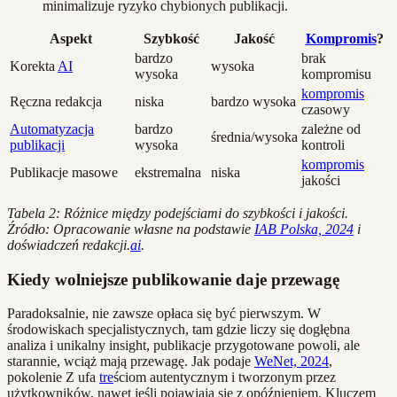
minimalizuje ryzyko chybionych publikacji.
Aspekt
Szybkość
Jakość
Kompromis
?
bardzo
brak
Korekta
AI
wysoka
wysoka
kompromisu
kompromis
Ręczna redakcja
niska
bardzo wysoka
czasowy
Automatyzacja
bardzo
zależne od
średnia/wysoka
publikacji
wysoka
kontroli
kompromis
Publikacje masowe
ekstremalna
niska
jakości
Tabela 2: Różnice między podejściami do szybkości i jakości.
Źródło: Opracowanie własne na podstawie
IAB Polska, 2024
i
doświadczeń redakcji.
ai
.
Kiedy wolniejsze publikowanie daje przewagę
Paradoksalnie, nie zawsze opłaca się być pierwszym. W
środowiskach specjalistycznych, tam gdzie liczy się dogłębna
analiza i unikalny insight, publikacje przygotowane powoli, ale
starannie, wciąż mają przewagę. Jak podaje
WeNet, 2024
,
pokolenie Z ufa
tre
ściom autentycznym i tworzonym przez
użytkowników, nawet jeśli pojawiają się z opóźnieniem. Kluczem