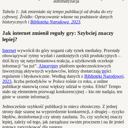
automatyzacja
Tabela 1: Jak zmieniało się tempo publikacji od druku do ery
cyfrowej. Źródło: Opracowanie własne na podstawie danych
historycznych i
Biblioteka Narodowa, 2023
.
Jak internet zmienił reguły gry: Szybciej znaczy
lepiej?
Internet
wywrócił do góry nogami cały rynek medialny. Przestały
obowiązywać rytmy wydań i zamkniętych cykli produkcyjnych –
dziś liczy się natychmiastowa reakcja, a użytkownik oczekuje
informacji “na już”.
Algorytmy
platform społecznościowych
faworyzują aktywnych wydawców, którzy dostarczają
tre
ści
regularnie i błyskawicznie. Według danych z
Biblioteki Narodowej,
2023
, liczba periodyków w Polsce rośnie co roku, a online
publikacje stanowią coraz większy udział w rynku. Efekt? Tempo
stało się elementem przewagi konkurencyjnej – kto nie nadąża, ten
ginie w szumie informacji.
Jednocześnie szybkość publikacji to miecz obosieczny. Z jednej
strony daje szansę na wyprzedzenie konkurencji, z drugiej – ryzyko
błędów, dezinformacji czy utraty zaufania. To, czy szybciej znaczy
lepiej, zależy od tego, jak zarządzasz swoim procesem i na ile jesteś
gotowy zaryzykować dla zasięgu.