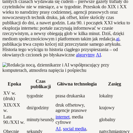
tamtych czasach wydawała się cudem – pierwsze gazety trafiały do
czytelników nie w miesiące, a w tygodnie. Przeskok do XIX i XX
wieku to narodziny prasy codziennej, agencji prasowych oraz
nowoczesnych technik druku, jak offset, które skróciły czas
publikacji do dni, a nawet godzin. Lata 90. i początek XXI wieku to
eksplozja internetu: portale zaczynają informować w czasie
rzeczywistym, a newsy obiegają glob w kilka minut. Dziś, dzięki
mediom społecznościowym i platformom takim jak redakcja.
ai
,
publikacja trwa często krócej niż przeczytanie samego artykułu.
Historia tego wyścigu to historia ciągłego przyspieszania – od
ołowianych czcionek po błyskawiczne
algorytmy
AI
.
Czas
Epoka
Główna technologia
Zasięg
publikacji
XV w.
tygodnie
prasa drukarska
lokalny
(druk)
XIX/XX
druk offsetowy,
dni/godziny
krajowy
w.
agencje prasowe
Lata
internet
, media
minuty/seundy
globalny
90./XXI w.
cyfrowe
AI
,
social media
,
Obecnie
sekundy
natychmiastowy