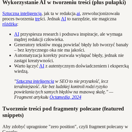
Wykorzystanie AI w tworzeniu treści (plus pułapki)
Sztuczna inteligencja
, jak ta w redakcja.
ai
, zrewolucjonizowała
proces tworzenia
tre
ści. Jednak
AI
to narzędzie, nie magiczna
różdżka
:
AI
przyspiesza research i podsuwa inspiracje, ale wymaga
mądrej redakcji człowieka.
Generatory tekstów mogą powielać błędy lub tworzyć banały
– bez krytycznego oka nie ma jakości.
Automatyzacja korekty pozwala wyłapać błędy, jednak nie
zastąpi kreatywności.
Warto łączyć
AI
z autentycznym doświadczeniem i ekspercką
wiedzą.
"
Sztuczna inteligencja
w SEO to nie przyszłość, lecz
teraźniejszość. Ale bez ludzkiej kontroli rodzi ryzyko
powielania tych samych błędów na masową skalę." —
Fragment artykułu
Octamedia, 2024
Tworzenie treści pod fragmenty polecane (featured
snippets)
Aby zdobyć upragnione "zero position", czyli fragment polecany w
Google: