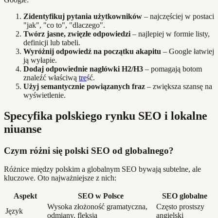
Zidentyfikuj pytania użytkowników
– najczęściej w postaci
"jak", "co to", "dlaczego".
Twórz jasne, zwięzłe odpowiedzi
– najlepiej w formie listy,
definicji lub tabeli.
Wyróżnij odpowiedź na początku akapitu
– Google łatwiej
ją wyłapie.
Dodaj odpowiednie nagłówki H2/H3
– pomagają botom
znaleźć właściwą
tre
ść.
Użyj semantycznie powiązanych fraz
– zwiększa szansę na
wyświetlenie.
Specyfika polskiego rynku SEO i lokalne
niuanse
Czym różni się polski SEO od globalnego?
Różnice między polskim a globalnym SEO bywają subtelne, ale
kluczowe. Oto najważniejsze z nich:
Aspekt
SEO w Polsce
SEO globalne
Wysoka złożoność gramatyczna,
Często prostszy
Język
odmiany, fleksja
angielski