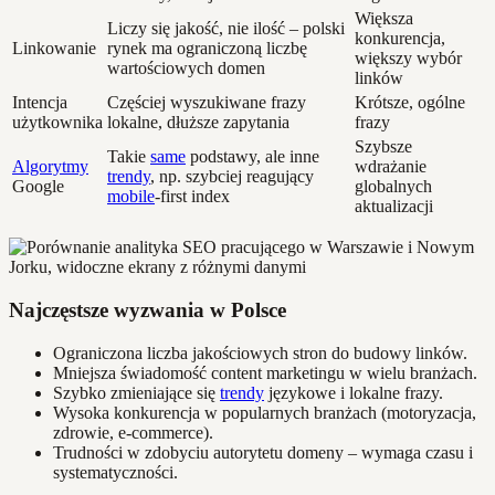
Większa
Liczy się jakość, nie ilość – polski
konkurencja,
Linkowanie
rynek ma ograniczoną liczbę
większy wybór
wartościowych domen
linków
Intencja
Częściej wyszukiwane frazy
Krótsze, ogólne
użytkownika
lokalne, dłuższe zapytania
frazy
Szybsze
Takie
same
podstawy, ale inne
Algorytmy
wdrażanie
trendy
, np. szybciej reagujący
Google
globalnych
mobile
-first index
aktualizacji
Najczęstsze wyzwania w Polsce
Ograniczona liczba jakościowych stron do budowy linków.
Mniejsza świadomość content marketingu w wielu branżach.
Szybko zmieniające się
trendy
językowe i lokalne frazy.
Wysoka konkurencja w popularnych branżach (motoryzacja,
zdrowie, e-commerce).
Trudności w zdobyciu autorytetu domeny – wymaga czasu i
systematyczności.