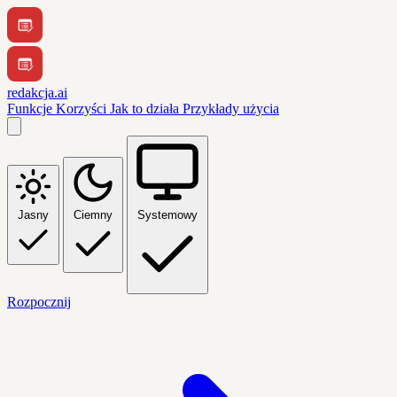
redakcja.ai
Funkcje
Korzyści
Jak to działa
Przykłady użycia
Jasny
Ciemny
Systemowy
Rozpocznij