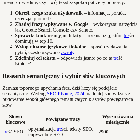
intencja decyduje, czy Twój tekst zaspokoi potrzeby odbiorcy.
Określ, czego szuka użytkownik
– informacja, porada,
recenzja, produkt?
Zbadaj frazy wpisywane w Google
– wykorzystaj narzędzia
jak Google Search Console czy Senuto.
Sprawdź konkurencyjne teksty
– przeanalizuj, które
tre
ści
dominują w top 10.
Wyłap niuanse językowe i lokalne
– sposób zadawania
pytań, często używane
zwroty
.
Zdefiniuj cel tekstu
– odpowiedz jasno: po co ta
tre
ść
istnieje?
Research semantyczny i wybór słów kluczowych
Zamiast topornego upychania fraz, dziś liczy się podejście
semantyczne. Według
SEO Pisanie, 2024
, najlepiej sprawdza się
budowanie wokół głównego tematu całych klastrów powiązanych
słów.
Słowo
Wyszukiwania
Powiązane frazy
kluczowe
miesięcznie
optymalizacja
tre
ści, teksty SEO,
tre
ść SEO
2900
copywriting SEO