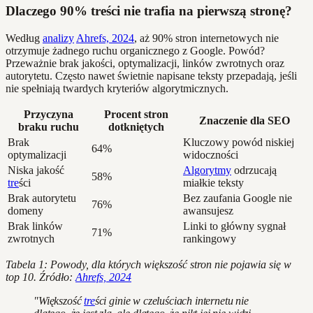
Dlaczego 90% treści nie trafia na pierwszą stronę?
Według
analizy
Ahrefs, 2024
, aż 90% stron internetowych nie
otrzymuje żadnego ruchu organicznego z Google. Powód?
Przeważnie brak jakości, optymalizacji, linków zwrotnych oraz
autorytetu. Często nawet świetnie napisane teksty przepadają, jeśli
nie spełniają twardych kryteriów algorytmicznych.
Przyczyna
Procent stron
Znaczenie dla SEO
braku ruchu
dotkniętych
Brak
Kluczowy powód niskiej
64%
optymalizacji
widoczności
Niska jakość
Algorytmy
odrzucają
58%
tre
ści
miałkie teksty
Brak autorytetu
Bez zaufania Google nie
76%
domeny
awansujesz
Brak linków
Linki to główny sygnał
71%
zwrotnych
rankingowy
Tabela 1: Powody, dla których większość stron nie pojawia się w
top 10. Źródło:
Ahrefs, 2024
"Większość
tre
ści ginie w czeluściach internetu nie