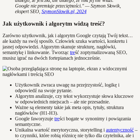
dlatego, że jest zła, ale dlatego, że nikt jej nie widzi.
Google nie premiuje przeciętności." — Szymon Słowik,
ekspert SEO,
SzymonSlowik.pl, 2024
Jak użytkownik i algorytm widzą treść?
Zarówno użytkownik, jak i algorytm Google czytają Twój tekst…
ale każdy na swój sposób. Człowiek szuka wartości, konkretu i
jasnej odpowiedzi. Algorytm skanuje strukturę, nagłówki,
semantykę i linkowanie. Tworząc
tre
ść zoptymalizowaną SEO,
musisz igrać na dwóch fortepianach jednocześnie.
Użytkownik zwraca uwagę na przejrzystość, logikę i
odpowiedź na swoje pytanie.
Algorytm analizuje, czy tekst wykorzystuje słowa kluczowe
w odpowiednich miejscach – ale nie przesadnie.
Ważne są elementy takie jak meta opis, tytuły, struktura
nagłówków (H1-H3).
Google faworyzuje
tre
ści bogate w synonimy i powiązania
semantyczne.
Unikalna wartość merytoryczna, storytelling i
autentyczność
–
to czynniki, które robią różnicę nie tylko dla czytelnika, ale i