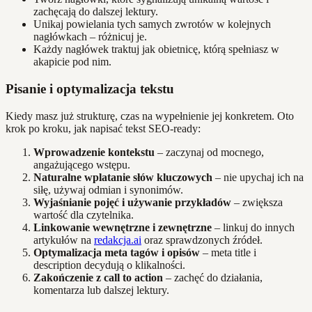
zachęcają do dalszej lektury.
Unikaj powielania tych samych zwrotów w kolejnych
nagłówkach – różnicuj je.
Każdy nagłówek traktuj jak obietnicę, którą spełniasz w
akapicie pod nim.
Pisanie i optymalizacja tekstu
Kiedy masz już strukturę, czas na wypełnienie jej konkretem. Oto
krok po kroku, jak napisać tekst SEO-ready:
Wprowadzenie kontekstu
– zaczynaj od mocnego,
angażującego wstępu.
Naturalne wplatanie słów kluczowych
– nie upychaj ich na
siłę, używaj odmian i synonimów.
Wyjaśnianie pojęć i używanie przykładów
– zwiększa
wartość dla czytelnika.
Linkowanie wewnętrzne i zewnętrzne
– linkuj do innych
artykułów na
redakcja.ai
oraz sprawdzonych źródeł.
Optymalizacja meta tagów i opisów
– meta title i
description decydują o klikalności.
Zakończenie z call to action
– zachęć do działania,
komentarza lub dalszej lektury.