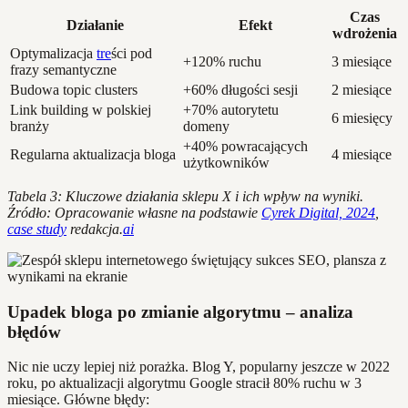
Czas
Działanie
Efekt
wdrożenia
Optymalizacja
tre
ści pod
+120% ruchu
3 miesiące
frazy semantyczne
Budowa topic clusters
+60% długości sesji
2 miesiące
Link building w polskiej
+70% autorytetu
6 miesięcy
branży
domeny
+40% powracających
Regularna aktualizacja bloga
4 miesiące
użytkowników
Tabela 3: Kluczowe działania sklepu X i ich wpływ na wyniki.
Źródło: Opracowanie własne na podstawie
Cyrek Digital, 2024
,
case study
redakcja.
ai
Upadek bloga po zmianie algorytmu – analiza
błędów
Nic nie uczy lepiej niż porażka. Blog Y, popularny jeszcze w 2022
roku, po aktualizacji algorytmu Google stracił 80% ruchu w 3
miesiące. Główne błędy: