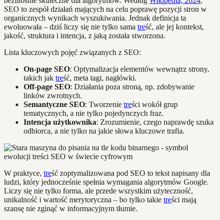
bezlitośnie skuteczne dla algorytmów. Według
Wikipedia, 2024
,
SEO to zespół działań mających na celu poprawę pozycji stron w
organicznych wynikach wyszukiwania. Jednak definicja ta
ewoluowała – dziś liczy się nie tylko sama
tre
ść, ale jej kontekst,
jakość, struktura i intencja, z jaką została stworzona.
Lista kluczowych pojęć związanych z SEO:
On-page SEO
: Optymalizacja elementów wewnątrz strony,
takich jak
tre
ść, meta tagi, nagłówki.
Off-page SEO
: Działania poza stroną, np. zdobywanie
linków zwrotnych.
Semantyczne SEO
: Tworzenie
tre
ści wokół grup
tematycznych, a nie tylko pojedynczych fraz.
Intencja użytkownika
: Zrozumienie, czego naprawdę szuka
odbiorca, a nie tylko na jakie słowa kluczowe trafia.
W praktyce,
tre
ść zoptymalizowana pod SEO to tekst napisany dla
ludzi, który jednocześnie spełnia wymagania algorytmów Google.
Liczy się nie tylko forma, ale przede wszystkim użyteczność,
unikalność i wartość merytoryczna – bo tylko takie
tre
ści mają
szansę nie zginąć w informacyjnym tłumie.