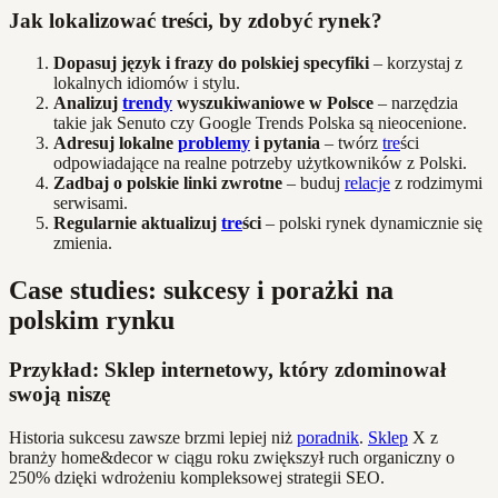
Jak lokalizować treści, by zdobyć rynek?
Dopasuj język i frazy do polskiej specyfiki
– korzystaj z
lokalnych idiomów i stylu.
Analizuj
trendy
wyszukiwaniowe w Polsce
– narzędzia
takie jak Senuto czy Google Trends Polska są nieocenione.
Adresuj lokalne
problemy
i pytania
– twórz
tre
ści
odpowiadające na realne potrzeby użytkowników z Polski.
Zadbaj o polskie linki zwrotne
– buduj
relacje
z rodzimymi
serwisami.
Regularnie aktualizuj
tre
ści
– polski rynek dynamicznie się
zmienia.
Case studies: sukcesy i porażki na
polskim rynku
Przykład: Sklep internetowy, który zdominował
swoją niszę
Historia sukcesu zawsze brzmi lepiej niż
poradnik
.
Sklep
X z
branży home&decor w ciągu roku zwiększył ruch organiczny o
250% dzięki wdrożeniu kompleksowej strategii SEO.