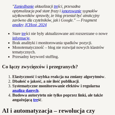
"
Zaniedbanie
aktualizacji
tre
ści, przesadna
optymalizacja pod stare frazy i
ignorowanie
sygnałów
użytkowników sprawiły, że blog przestał być atrakcyjny
zarówno dla czytelników, jak i Google." — Fragment
analizy
JCHost, 2024
Stare
tre
ści nie były aktualizowane ani rozszerzane o nowe
informacje
.
Brak analityki i monitorowania spadków pozycji.
Monotematyczność – blog nie rozwijał nowych klastrów
tematycznych.
Przesadny keyword stuffing.
Co łączy zwycięzców i przegranych?
Elastyczność i szybka reakcja na zmiany algorytmów
.
Dbałość o jakość, a nie ilość publikacji
.
Systematyczne monitorowanie efektów i regularna
analiza danych
.
Budowa autorytetu nie tylko poprzez linki, ale także
angażującą
tre
ść
.
AI i automatyzacja – rewolucja czy