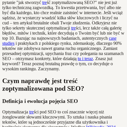
pytanie "jak stworzyć
tre
ść zoptymalizowaną SEO?" nie jest już
tylko techniczną zagwozdką. To kwestia przetrwania, być albo nie
być dla każdego, kto chce realnie zaistnieć w internecie. Jeśli wciąż
sądzisz, że wystarczy wsadzić kilka słów kluczowych i liczyć na
cud – ten artykuł brutalnie obali Twoje złudzenia. Odkryjesz nie
tylko sekrety skutecznej optymalizacji
tre
ści, lecz także całą galerię
błędów, mitów i technik, które decydują o Twoim być lub nie być w
top 10. Bazując na najnowszych badaniach, autentycznych
case
studies
i praktykach z polskiego rynku, zdemaskuję, dlaczego 90%
tekstów nie zdobywa nawet grama ruchu organicznego. Zamiast
przesadnej optymizacji, upychania fraz czy polegania na szamanach
SEO – otrzymasz konkrety, które działają
tu i teraz
. Znasz już
keyword? Teraz poznaj brutalną prawdę o tym, co decyduje o
wysokim rankingu. Zaczynamy.
Czym naprawdę jest treść
zoptymalizowana pod SEO?
Definicja i ewolucja pojęcia SEO
Optymalizacja
tre
ści pod SEO to coś znacznie więcej niż
żonglowanie słowami kluczowymi. To sztuka i nauka pisania
tekstów, które są jednocześnie przyjazne dla użytkownika i