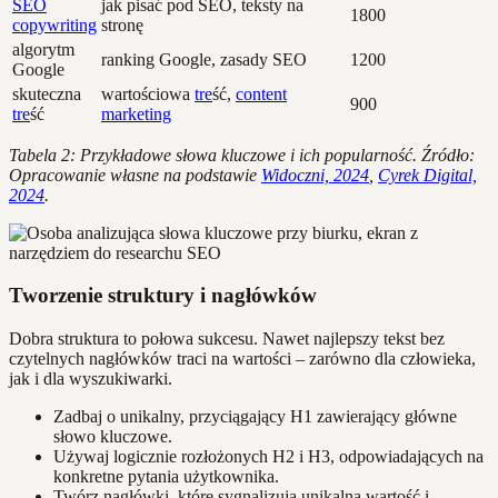
SEO
jak pisać pod SEO, teksty na
1800
copywriting
stronę
algorytm
ranking Google, zasady SEO
1200
Google
skuteczna
wartościowa
tre
ść,
content
900
tre
ść
marketing
Tabela 2: Przykładowe słowa kluczowe i ich popularność. Źródło:
Opracowanie własne na podstawie
Widoczni, 2024
,
Cyrek Digital,
2024
.
Tworzenie struktury i nagłówków
Dobra struktura to połowa sukcesu. Nawet najlepszy tekst bez
czytelnych nagłówków traci na wartości – zarówno dla człowieka,
jak i dla wyszukiwarki.
Zadbaj o unikalny, przyciągający H1 zawierający główne
słowo kluczowe.
Używaj logicznie rozłożonych H2 i H3, odpowiadających na
konkretne pytania użytkownika.
Twórz nagłówki, które sygnalizują unikalną wartość i