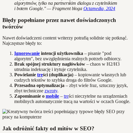
algorytmów, tylko na partnerskim dialogu z czytelnikiem
i botem Google." — Fragment bloga
Octamedia, 2024
Błędy popełniane przez nawet doświadczonych
twórców
Nawet doświadczeni content writerzy potrafią solidnie się potknąć.
Najczęstsze błędy to:
Ignorowanie
intencji użytkownika
– pisanie "pod
algorytm", bez uwzględnienia realnych potrzeb odbiorcy.
Brak spójnej struktury nagłówków
– chaos w H2/H3
utrudnia indeksację i irytuje czytelnika.
Powielanie
tre
ści (duplikacja)
– kopiowanie własnych lub
cudzych tekstów to szybka droga do filtrów Google.
Przesadna optymalizacja
– zbyt wiele fraz, sztuczny język,
zbyt techniczne
zwroty
.
Zapominanie o
mobile
–
tre
ści nieczytelne na urządzeniach
mobilnych automatycznie tracą na wartości w oczach Google.
Jak odróżnić fakty od mitów w SEO?