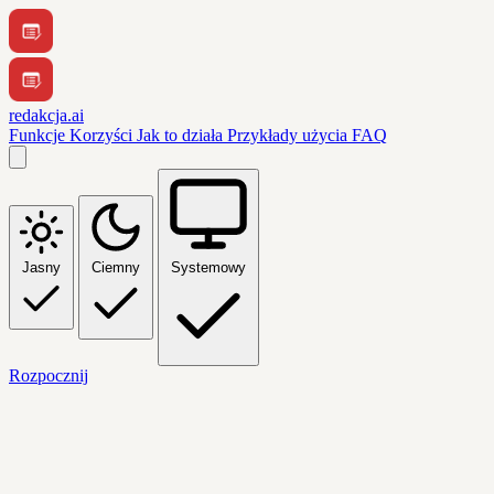
redakcja.ai
Funkcje
Korzyści
Jak to działa
Przykłady użycia
FAQ
Jasny
Ciemny
Systemowy
Rozpocznij