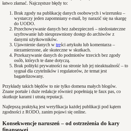
łatwo złamać. Najczęstsze błędy to:
Brak zgody na publikację danych osobowych i wizerunku –
wystarczy jeden zapomniany e-mail, by narazić się na skargę
do UODO.
Przechowywanie danych bez zabezpieczeń – niedostateczne
szyfrowanie lub nieuprawniony dostęp do archiwów z
danymi użytkowników.
Ujawnienie danych w
tre
ści artykułu lub komentarza –
niezamierzone, ale skuteczne w skutkach.
Przekazywanie danych do podmiotów trzecich bez zgody
osób, których te dane dotyczą.
Brak polityki prywatności na stronie lub jej nieaktualność – to
sygnał dla czytelników i regulatorów, że temat jest
bagatelizowany.
Przykłady takich błędów to nie tylko domena małych blogów.
Znane portale i duże redakcje również popełniają te faux pas, co
skutkuje karami i utratą reputacji.
Najlepszą praktyką jest weryfikacja każdej publikacji pod kątem
zgodności z RODO, zanim pojawi się online.
Konsekwencje naruszeń – od ostrzeżenia do kary
finansowej