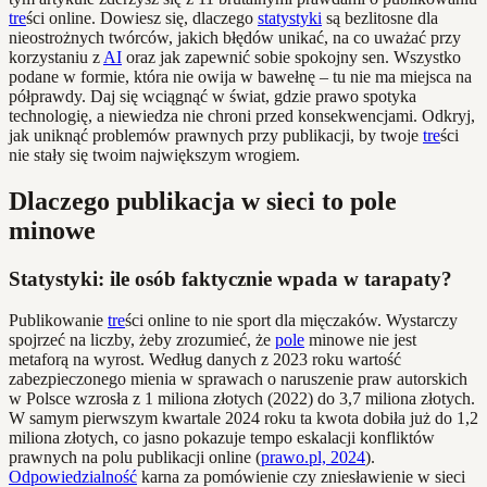
tre
ści online. Dowiesz się, dlaczego
statystyki
są bezlitosne dla
nieostrożnych twórców, jakich błędów unikać, na co uważać przy
korzystaniu z
AI
oraz jak zapewnić sobie spokojny sen. Wszystko
podane w formie, która nie owija w bawełnę – tu nie ma miejsca na
półprawdy. Daj się wciągnąć w świat, gdzie prawo spotyka
technologię, a niewiedza nie chroni przed konsekwencjami. Odkryj,
jak uniknąć problemów prawnych przy publikacji, by twoje
tre
ści
nie stały się twoim największym wrogiem.
Dlaczego publikacja w sieci to pole
minowe
Statystyki: ile osób faktycznie wpada w tarapaty?
Publikowanie
tre
ści online to nie sport dla mięczaków. Wystarczy
spojrzeć na liczby, żeby zrozumieć, że
pole
minowe nie jest
metaforą na wyrost. Według danych z 2023 roku wartość
zabezpieczonego mienia w sprawach o naruszenie praw autorskich
w Polsce wzrosła z 1 miliona złotych (2022) do 3,7 miliona złotych.
W samym pierwszym kwartale 2024 roku ta kwota dobiła już do 1,2
miliona złotych, co jasno pokazuje tempo eskalacji konfliktów
prawnych na polu publikacji online (
prawo.pl, 2024
).
Odpowiedzialność
karna za pomówienie czy zniesławienie w sieci