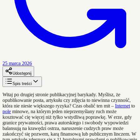
25 marca 2026
Udostępnij
Spis treści
Witaj po drugiej stronie publikacyjnej barykady. Myślisz, że
opublikowanie posta, artykułu czy zdjęcia to niewinna czynność,
która nie niesie większego ryzyka? Czas obalić ten mit –
Internet
to
pole
minowe, na którym jeden nieprzemyślany ruch może
kosztować cię więcej niż tylko wstydliwą poprawkę. W erze, gdy
granice prywatności, prawa autorskiego i swobody wypowiedzi
balansują na krawędzi ostrza, naruszenie cudzych praw może
zakończyć się pozwem, karą finansową lub publicznym linczem. W
tym artykule zderzysz się z 11 brutalnymi prawdami o publikowaniu