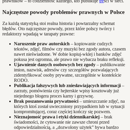
prawników – to codzienność każdego, kto publikuje
tre
ści w sieci.
Najczęstsze powody problemów prawnych w Polsce
Za każdą statystyką stoi realna historia i powtarzalny schemat
błędów. Oto najczęstsze powody, przez które polscy twórcy i
redaktorzy wpadają w tarapaty prawne:
Naruszenie praw autorskich
– kopiowanie cudzych
tekstów, zdjęć, filmów czy muzyki bez zgody autora, czasem
nawet nieświadome. W dobie kopiuj-wklej i banków zdjęć
pokusa jest ogromna, ale prawo nie wybacza braku refleksji.
Ujawnienie danych osobowych bez zgody
– publikowanie
imion, nazwisk, adresów czy szczegółów pozwalających
zidentyfikować osoby prywatne, szczególnie w kontekście
RODO.
Publikacja fałszywych lub zniesławiających informacji
–
zarzuty, pomówienia czy hejterskie wpisy kosztowały już
niejednego blogera proces karny i grzywnę.
Brak poszanowania prywatności
– umieszczanie zdjęć, na
których ktoś został uwieczniony przypadkiem lub w sytuacji
kompromitującej, coraz częściej kończy się pozwem.
Nieznajomość prawa i etyki dziennikarskiej
– brak
świadomości, że cytowanie nie zawsze chroni przed
odpowiedzialnością, a „dozwolony użytek” bywa bardzo