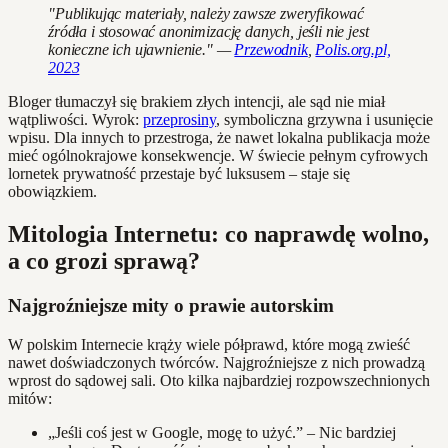
"Publikując materiały, należy zawsze zweryfikować
źródła i stosować anonimizację danych, jeśli nie jest
konieczne ich ujawnienie." —
Przewodnik
,
Polis.org.pl,
2023
Bloger tłumaczył się brakiem złych intencji, ale sąd nie miał
wątpliwości. Wyrok:
przeprosiny
, symboliczna grzywna i usunięcie
wpisu. Dla innych to przestroga, że nawet lokalna publikacja może
mieć ogólnokrajowe konsekwencje. W świecie pełnym cyfrowych
lornetek prywatność przestaje być luksusem – staje się
obowiązkiem.
Mitologia Internetu: co naprawdę wolno,
a co grozi sprawą?
Najgroźniejsze mity o prawie autorskim
W polskim Internecie krąży wiele półprawd, które mogą zwieść
nawet doświadczonych twórców. Najgroźniejsze z nich prowadzą
wprost do sądowej sali. Oto kilka najbardziej rozpowszechnionych
mitów:
„Jeśli coś jest w Google, mogę to użyć.” – Nic bardziej