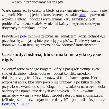
wąsko interpretowany przez sądy.
Warto pamiętać, że często te błędy są efektem nieświadomości, a nie
złej woli. Niemniej jednak konsekwencje są takie
same
– prawo nie
rozróżnia intencji podczas wymierzania kary. Przykłady tych
problemów można znaleźć w niemal każdym wyroku sądowym
dotyczącym publikacji online.
Prawdziwe
pole
minowe zaczyna się jednak tam, gdzie technologia
przecina się z niejasną interpretacją przepisów. Tu nie wystarczy
dobra wola – tu liczy się precyzja i świadomość konsekwencji.
Case study: historia, która miała nie wydarzyć się
nigdy
Wyobraź sobie młodego blogera, który z pasją relacjonuje życie
swojej dzielnicy. Chciał dobrze – opisał konflikt sąsiedzki,
dołączając zdjęcie tabliczki z nazwiskiem bohatera sporu. Ktoś
rozpoznał adres, ktoś inny poczuł się urażony, a po kilku dniach
przyszło wezwanie do sądu. Bloger odpowiadał za naruszenie dóbr
osobistych i ujawnienie danych osobowych. „Publikowanie
materiałów wymaga weryfikacji źródeł i stosowania anonimizacji,
jeśli nie jest konieczne ujawnianie danych” – podkreśla ekspertka z
Polis.org.pl, 2023
.