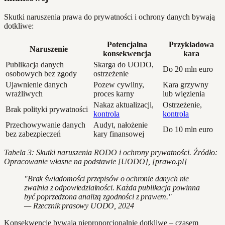
Skutki naruszenia prawa do prywatności i ochrony danych bywają
dotkliwe:
Potencjalna
Przykładowa
Naruszenie
konsekwencja
kara
Publikacja danych
Skarga do UODO,
Do 20 mln euro
osobowych bez zgody
ostrzeżenie
Ujawnienie danych
Pozew cywilny,
Kara grzywny
wrażliwych
proces karny
lub więzienia
Nakaz aktualizacji,
Ostrzeżenie,
Brak polityki prywatności
kontrola
kontrola
Przechowywanie danych
Audyt, nałożenie
Do 10 mln euro
bez zabezpieczeń
kary finansowej
Tabela 3: Skutki naruszenia RODO i ochrony prywatności. Źródło:
Opracowanie własne na podstawie [UODO], [prawo.pl]
"Brak świadomości przepisów o ochronie danych nie
zwalnia z odpowiedzialności. Każda publikacja powinna
być poprzedzona analizą zgodności z prawem."
— Rzecznik prasowy UODO, 2024
Konsekwencje bywają nieproporcjonalnie dotkliwe – czasem