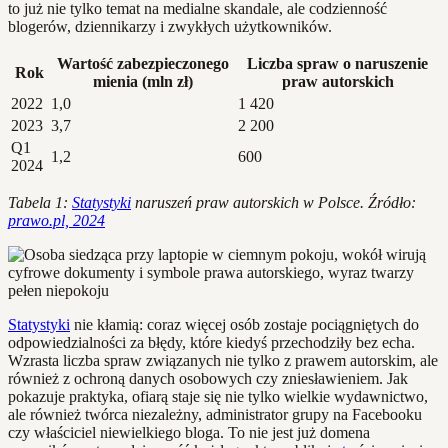
to już nie tylko temat na medialne skandale, ale codzienność
blogerów, dziennikarzy i zwykłych użytkowników.
Wartość zabezpieczonego
Liczba spraw o naruszenie
Rok
mienia (mln zł)
praw autorskich
2022
1,0
1 420
2023
3,7
2 200
Q1
1,2
600
2024
Tabela 1:
Statystyki
naruszeń praw autorskich w Polsce. Źródło:
prawo.pl, 2024
Statystyki
nie kłamią: coraz więcej osób zostaje pociągniętych do
odpowiedzialności za błędy, które kiedyś przechodziły bez echa.
Wzrasta liczba spraw związanych nie tylko z prawem autorskim, ale
również z ochroną danych osobowych czy zniesławieniem. Jak
pokazuje praktyka, ofiarą staje się nie tylko wielkie wydawnictwo,
ale również twórca niezależny, administrator grupy na Facebooku
czy właściciel niewielkiego bloga. To nie jest już domena