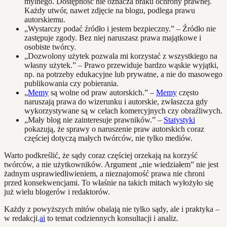
mylnego. Dostępność nie oznacza braku ochrony prawnej.
Każdy utwór, nawet zdjęcie na blogu, podlega prawu
autorskiemu.
„Wystarczy podać źródło i jestem bezpieczny.” – Źródło nie
zastępuje zgody. Bez niej naruszasz prawa majątkowe i
osobiste twórcy.
„Dozwolony użytek pozwala mi korzystać z wszystkiego na
własny użytek.” – Prawo przewiduje bardzo wąskie wyjątki,
np. na potrzeby edukacyjne lub prywatne, a nie do masowego
publikowania czy pobierania.
„
Memy
są wolne od praw autorskich.” –
Memy
często
naruszają prawa do wizerunku i autorskie, zwłaszcza gdy
wykorzystywane są w celach komercyjnych czy obraźliwych.
„Mały blog nie zainteresuje prawników.” –
Statystyki
pokazują, że sprawy o naruszenie praw autorskich coraz
częściej dotyczą małych twórców, nie tylko mediów.
Warto podkreślić, że sądy coraz częściej orzekają na korzyść
twórców, a nie użytkowników. Argument „nie wiedziałem” nie jest
żadnym usprawiedliwieniem, a nieznajomość prawa nie chroni
przed konsekwencjami. To właśnie na takich mitach wyłożyło się
już wielu blogerów i redaktorów.
Każdy z powyższych mitów obalają nie tylko sądy, ale i praktyka –
w redakcji.
ai
to temat codziennych konsultacji i analiz.