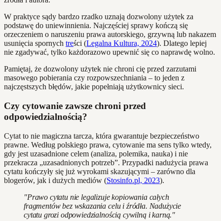
W praktyce sądy bardzo rzadko uznają dozwolony użytek za
podstawę do uniewinnienia. Najczęściej sprawy kończą się
orzeczeniem o naruszeniu prawa autorskiego, grzywną lub nakazem
usunięcia spornych
tre
ści (
Legalna Kultura, 2024
). Dlatego lepiej
nie zgadywać, tylko każdorazowo upewnić się co naprawdę wolno.
Pamiętaj, że dozwolony użytek nie chroni cię przed zarzutami
masowego pobierania czy rozpowszechniania – to jeden z
najczęstszych błędów, jakie popełniają użytkownicy sieci.
Czy cytowanie zawsze chroni przed
odpowiedzialnością?
Cytat to nie magiczna tarcza, która gwarantuje bezpieczeństwo
prawne. Według polskiego prawa, cytowanie ma sens tylko wtedy,
gdy jest uzasadnione celem (analiza, polemika, nauka) i nie
przekracza „uzasadnionych potrzeb”. Przypadki nadużycia prawa
cytatu kończyły się już wyrokami skazującymi – zarówno dla
blogerów, jak i dużych mediów (
Stosinfo.pl, 2023
).
"Prawo cytatu nie legalizuje kopiowania całych
fragmentów bez wskazania celu i źródła. Nadużycie
cytatu grozi odpowiedzialnością cywilną i karną."