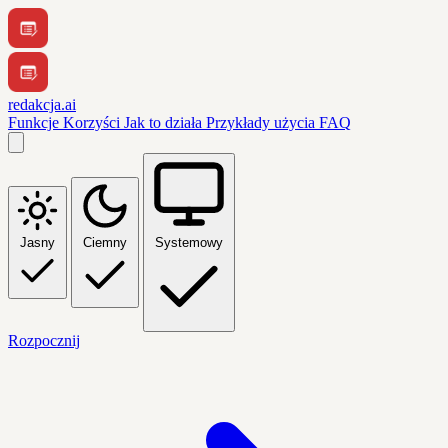
redakcja.ai
Funkcje
Korzyści
Jak to działa
Przykłady użycia
FAQ
Jasny
Ciemny
Systemowy
Rozpocznij