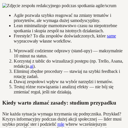
Agile pozwala szybko reagować na zmiany tematów i
priorytetów, ale wymaga dużej samodyscypliny.
Lean minimalizuje marnotrawstwo czasu na niepotrzebne
spotkania i skupia zespół na istotnych działaniach.
Freestyle? To dla zespołów doświadczonych, które
same
wypracowały własne workflow.
Wprowadź codzienne odprawy (stand-upy) — maksymalnie
10 minut na status.
Korzystaj z tablic do wizualizacji postępu (np. Trello, Asana,
redakcja.
ai
).
Eliminuj zbędne procedury — stawiaj na szybki feedback i
rotację zadań.
Dawaj zespołowi wpływ na wybór narzędzi i tematów.
Testuj różne rozwiązania i analizuj efekty — nie bój się
zmieniać reguł, jeśli nie działają.
Kiedy warto złamać zasady: studium przypadku
Nie każda sytuacja wymaga trzymania się podręcznika. Przykład?
Kryzys informacyjny podczas dużej akcji społecznej — lider musi
szybko przejąć ster i podzielić
role
wbrew wcześniejszym