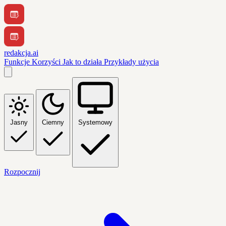
redakcja.ai
Funkcje
Korzyści
Jak to działa
Przykłady użycia
Jasny
Ciemny
Systemowy
Rozpocznij