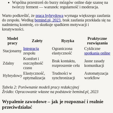
Wspólna przestrzeń do burzy mózgów online daje szansę na
twórczy ferment — warunek: regularność i moderacja.
Warto podkreślić, że
praca hybrydowa
wymaga większego zaufania
do zespołu. Według
bemind.pl, 2023
, brak zaufania przekłada się na
nadmierną kontrolę, co skutkuje spadkiem motywacji i
kreatywności.
Model
Praktyczne
Zalety
Ryzyka
pracy
rozwiązania
Integracja
Ograniczona
Cykliczne
Stacjonarny
zespołu
elastyczność
spotkania online
Komfort i
Brak kontaktu,
Jasne zasady
Zdalny
oszczędność
rozproszenie celu
komunikacji
czasu
Elastyczność,
Trudności w
Automatyzacja
Hybrydowy
optymalizacja
synchronizacji
workflow
Tabela 2: Porównanie modeli pracy redakcyjnej
Źródło: Opracowanie własne na podstawie bemind.pl, 2023
Wypalenie zawodowe – jak je rozpoznać i realnie
przeciwdziałać