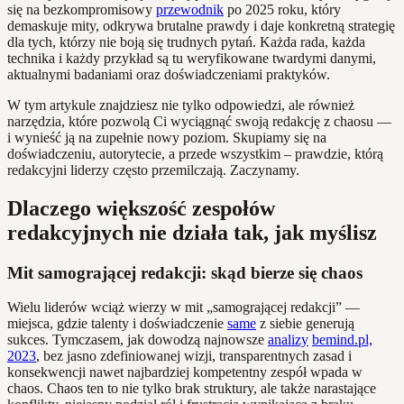
się na bezkompromisowy
przewodnik
po 2025 roku, który
demaskuje mity, odkrywa brutalne prawdy i daje konkretną strategię
dla tych, którzy nie boją się trudnych pytań. Każda rada, każda
technika i każdy przykład są tu weryfikowane twardymi danymi,
aktualnymi badaniami oraz doświadczeniami praktyków.
W tym artykule znajdziesz nie tylko odpowiedzi, ale również
narzędzia, które pozwolą Ci wyciągnąć swoją redakcję z chaosu —
i wynieść ją na zupełnie nowy poziom. Skupiamy się na
doświadczeniu, autorytecie, a przede wszystkim – prawdzie, którą
redakcyjni liderzy często przemilczają. Zaczynamy.
Dlaczego większość zespołów
redakcyjnych nie działa tak, jak myślisz
Mit samogrającej redakcji: skąd bierze się chaos
Wielu liderów wciąż wierzy w mit „samogrającej redakcji” —
miejsca, gdzie talenty i doświadczenie
same
z siebie generują
sukces. Tymczasem, jak dowodzą najnowsze
analizy
bemind.pl,
2023
, bez jasno zdefiniowanej wizji, transparentnych zasad i
konsekwencji nawet najbardziej kompetentny zespół wpada w
chaos. Chaos ten to nie tylko brak struktury, ale także narastające