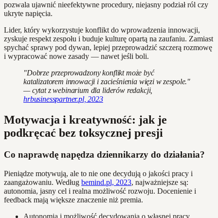
pozwala ujawnić nieefektywne procedury, niejasny podział ról czy
ukryte napięcia.
Lider, który wykorzystuje konflikt do wprowadzenia innowacji,
zyskuje respekt zespołu i buduje kulturę opartą na zaufaniu. Zamiast
spychać sprawy pod dywan, lepiej przeprowadzić szczerą rozmowę
i wypracować nowe zasady — nawet jeśli boli.
"Dobrze przeprowadzony konflikt może być
katalizatorem innowacji i zacieśnienia więzi w zespole."
— cytat z webinarium dla liderów redakcji,
hrbusinesspartner.pl, 2023
Motywacja i kreatywność: jak je
podkręcać bez toksycznej presji
Co naprawdę napędza dziennikarzy do działania?
Pieniądze motywują, ale to nie one decydują o jakości pracy i
zaangażowaniu. Według
bemind.pl, 2023
, najważniejsze są:
autonomia, jasny cel i realna możliwość rozwoju. Docenienie i
feedback mają większe znaczenie niż premia.
Autonomia i możliwość decydowania o własnej pracy.