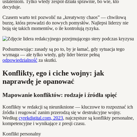
ustaleniom. Tylko wtedy zespół działa sprawnie, bo wie, kto
decyduje.
Czasem warto też pozwolić na „kreatywny chaos” — chwilową
burzę, która prowadzi do nowych pomysłów. Najlepsi liderzy nie
boją się takich momentów, o ile kontrolują ryzyka.
Podsumowując: zasady są po to, by je łamać, gdy sytuacja tego
wymaga — ale tylko wtedy, gdy lider bierze pełną
odpowiedzialność
za skutki.
Konflikty, ego i ciche wojny: jak
naprawdę je opanować
Mapowanie konfliktów: rodzaje i źródła spięć
Konflikty w redakcji są nieuniknione — kluczowe to rozpoznać ich
źródła i reagować zanim przerodzą się w destrukcyjne wojny.
Według
cyrekdigital.com, 2023
, najczęstsze są konflikty personalne,
kompetencyjne i wynikające z presji czasu.
Konflikt personalny