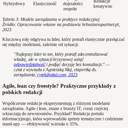
Redakcje
Hybrydowy
Elastyczność
dojrzałości
kreatywne
zespołu
Tabela 3: Modele zarządzania w praktyce redakcyjnej
Źródło: Opracowanie własne na podstawie hrbusinesspartner.pl,
2023
Kluczową rolę odgrywa tu lider, który potrafi elastycznie przełączać
się między modelami, zależnie od sytuacji.
"Najlepszy lider to ten, który potrafi zdecentralizować
władzę, ale w sytuacji kryzysowej wziąć
odpowiedzialność
i podjąć decyzję bez konsultacji." —
cytat z wywiadu z Agnieszką Maj, ekspertką ds.
zarządzania,
cyrekdigital.com, 2023
Agile, lean czy freestyle? Praktyczne przykłady z
polskich redakcji
Współczesne redakcje eksperymentują z różnymi modelami
zarządzania. Agile i lean, znane z branży IT, coraz częściej
wkraczają do newsroomów. Przykład? Redakcja portalu
informacyjnego, która wprowadziła sprinty tematyczne i codzienne
stand-upy — efektywność wzrosła o 35%.