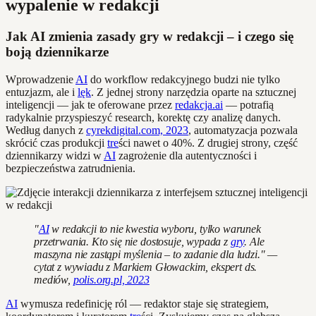
wypalenie w redakcji
Jak AI zmienia zasady gry w redakcji – i czego się
boją dziennikarze
Wprowadzenie
AI
do workflow redakcyjnego budzi nie tylko
entuzjazm, ale i
lęk
. Z jednej strony narzędzia oparte na sztucznej
inteligencji — jak te oferowane przez
redakcja.ai
— potrafią
radykalnie przyspieszyć research, korektę czy analizę danych.
Według danych z
cyrekdigital.com, 2023
, automatyzacja pozwala
skrócić czas produkcji
tre
ści nawet o 40%. Z drugiej strony, część
dziennikarzy widzi w
AI
zagrożenie dla autentyczności i
bezpieczeństwa zatrudnienia.
"
AI
w redakcji to nie kwestia wyboru, tylko warunek
przetrwania. Kto się nie dostosuje, wypada z
gry
. Ale
maszyna nie zastąpi myślenia – to zadanie dla ludzi." —
cytat z wywiadu z Markiem Głowackim, ekspert ds.
mediów,
polis.org.pl, 2023
AI
wymusza redefinicję ról — redaktor staje się strategiem,