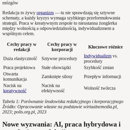
Redakcja to żywy
organizm
— tu nie sprawdzają się sztywne
schematy, a każdy kryzys wymaga szybkiego przeformułowania
strategii. Praca w kreatywnym zespole to nieustanna żonglerka
między wolnością a odpowiedzialnością, indywidualizmem a
wspólnym celem.
Cechy pracy w
Cechy pracy w
Kluczowe różnice
redakcji
korporacji
Indywidualizm
vs.
Duża elastyczność
Sztywne procedury
procedury
Praca projektowa
Stałe obowiązki
Szybkość zmian
Otwarta
Zamknięte silosy
Przepływ informacji
komunikacja
Nacisk na
Nacisk na
Wolność twórcza
kreatywność
efektywność
Tabela 1: Porównanie środowiska redakcyjnego i korporacyjnego
Źródło: Opracowanie własne na podstawie wirtualnemedia.pl,
2023; polis.org.pl, 2023
Nowe wyzwania: AI, praca hybrydowa i