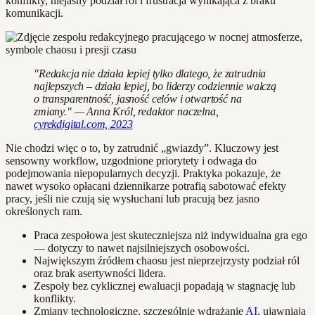
konflikty, niejasny podział ról i frustracja wynikająca z braku
komunikacji.
"Redakcja nie działa lepiej tylko dlatego, że zatrudnia
najlepszych – działa lepiej, bo liderzy codziennie walczą
o transparentność, jasność celów i otwartość na
zmiany." — Anna Król, redaktor naczelna,
cyrekdigital.com, 2023
Nie chodzi więc o to, by zatrudnić „gwiazdy”. Kluczowy jest
sensowny workflow, uzgodnione priorytety i odwaga do
podejmowania niepopularnych decyzji. Praktyka pokazuje, że
nawet wysoko opłacani dziennikarze potrafią sabotować efekty
pracy, jeśli nie czują się wysłuchani lub pracują bez jasno
określonych ram.
Praca zespołowa jest skuteczniejsza niż indywidualna gra ego
— dotyczy to nawet najsilniejszych osobowości.
Największym źródłem chaosu jest nieprzejrzysty podział ról
oraz brak asertywności lidera.
Zespoły bez cyklicznej ewaluacji popadają w stagnację lub
konflikty.
Zmiany technologiczne, szczególnie wdrażanie
AI
, ujawniają