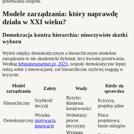
przetrwania zespołu.
Modele zarządzania: który naprawdę
działa w XXI wieku?
Demokracja kontra hierarchia: nieoczywiste skutki
wyboru
Wybór między demokratycznym a hierarchicznym modelem
zarządzania to nie akademicki dylemat, lecz kwestia przetrwania.
Według
hrbusinesspartner.pl, 2023
, zespoły demokratyczne lepiej
radzą sobie z innowacjami, zaś hierarchiczne szybciej reagują w
kryzysie.
Model
Kiedy się
Zalety
Wady
zarządzania
sprawdza
Ryzyko
Szybkość
Kryzysy,
Hierarchiczny
tłumienia
decyzji
projekty pilne
kreatywności
Wysoka
Wolniejszy
Praca
Demokratyczny
motywacja
,
proces
projektowa,
innowacje
decyzyjny
burze mózgów
Wymaga