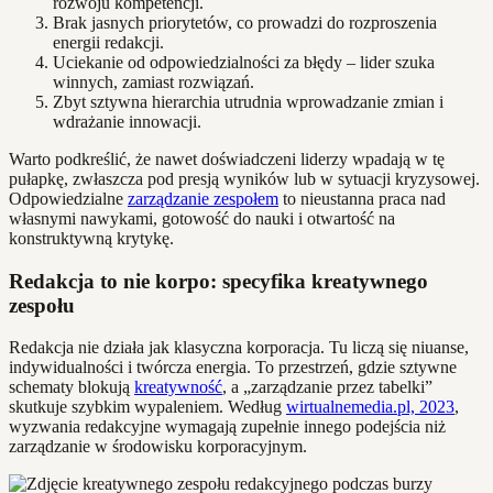
rozwoju kompetencji.
Brak jasnych priorytetów, co prowadzi do rozproszenia
energii redakcji.
Uciekanie od odpowiedzialności za błędy – lider szuka
winnych, zamiast rozwiązań.
Zbyt sztywna hierarchia utrudnia wprowadzanie zmian i
wdrażanie innowacji.
Warto podkreślić, że nawet doświadczeni liderzy wpadają w tę
pułapkę, zwłaszcza pod presją wyników lub w sytuacji kryzysowej.
Odpowiedzialne
zarządzanie zespołem
to nieustanna praca nad
własnymi nawykami, gotowość do nauki i otwartość na
konstruktywną krytykę.
Redakcja to nie korpo: specyfika kreatywnego
zespołu
Redakcja nie działa jak klasyczna korporacja. Tu liczą się niuanse,
indywidualności i twórcza energia. To przestrzeń, gdzie sztywne
schematy blokują
kreatywność
, a „zarządzanie przez tabelki”
skutkuje szybkim wypaleniem. Według
wirtualnemedia.pl, 2023
,
wyzwania redakcyjne wymagają zupełnie innego podejścia niż
zarządzanie w środowisku korporacyjnym.