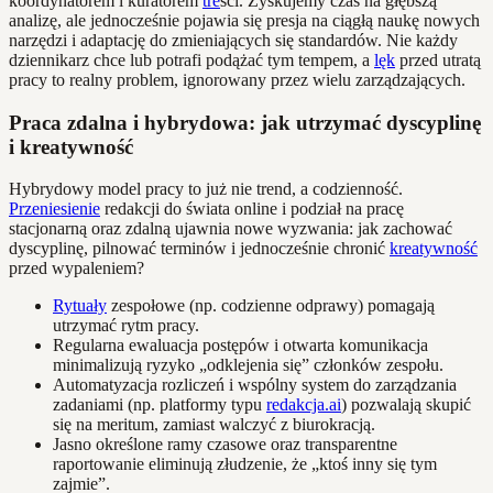
koordynatorem i kuratorem
tre
ści. Zyskujemy czas na głębszą
analizę, ale jednocześnie pojawia się presja na ciągłą naukę nowych
narzędzi i adaptację do zmieniających się standardów. Nie każdy
dziennikarz chce lub potrafi podążać tym tempem, a
lęk
przed utratą
pracy to realny problem, ignorowany przez wielu zarządzających.
Praca zdalna i hybrydowa: jak utrzymać dyscyplinę
i kreatywność
Hybrydowy model pracy to już nie trend, a codzienność.
Przeniesienie
redakcji do świata online i podział na pracę
stacjonarną oraz zdalną ujawnia nowe wyzwania: jak zachować
dyscyplinę, pilnować terminów i jednocześnie chronić
kreatywność
przed wypaleniem?
Rytuały
zespołowe (np. codzienne odprawy) pomagają
utrzymać rytm pracy.
Regularna ewaluacja postępów i otwarta komunikacja
minimalizują ryzyko „odklejenia się” członków zespołu.
Automatyzacja rozliczeń i wspólny system do zarządzania
zadaniami (np. platformy typu
redakcja.ai
) pozwalają skupić
się na meritum, zamiast walczyć z biurokracją.
Jasno określone ramy czasowe oraz transparentne
raportowanie eliminują złudzenie, że „ktoś inny się tym
zajmie”.