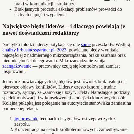
braki w komunikacji i strukturze.
Brak jasnych procedur eskalacji problemów prowadzi do
cichych napięć i wypalenia.
Największe błędy liderów – i dlaczego powielają je
nawet doświadczeni redaktorzy
Nie tylko młodzi liderzy potykają się o te
same
przeszkody. Według
analizy
hrbusinesspartner.pl, 2023
, powielane błędy wynikają
najczęściej z nadmiernego mikrozarządzania, braku zaufania oraz
nieumiejętności delegowania. Mikrozarządzanie zabija
zaangażowanie
— pracownicy czują się kontrolowani zamiast
inspirowani.
Jednym z powtarzających się błędów jest również brak reakcji na
pierwsze objawy konfliktów. Liderzy często ignorują trudne
rozmowy, sądząc, że „samo się ułoży”. Efekt? Narastające podziały,
spadek motywacji i w konsekwencji – odejścia kluczowych osób.
Kolejną pułapką jest poleganie na autorytecie stanowiska zamiast na
partnerskiej relacji.
Ignorowanie
feedbacku i sygnałów ostrzegawczych z
zespołu.
Koncentracja na celach krótkoterminowych, zaniedbywanie