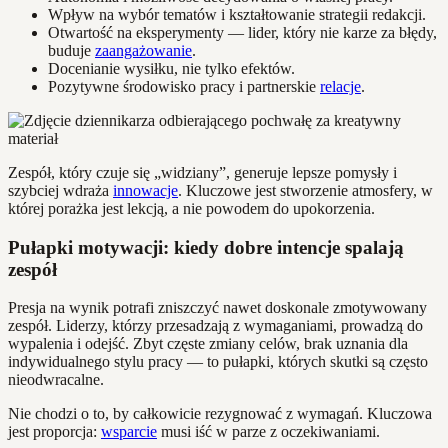
Wpływ na wybór tematów i kształtowanie strategii redakcji.
Otwartość na eksperymenty — lider, który nie karze za błędy,
buduje
zaangażowanie
.
Docenianie wysiłku, nie tylko efektów.
Pozytywne środowisko pracy i partnerskie
relacje
.
Zespół, który czuje się „widziany”, generuje lepsze pomysły i
szybciej wdraża
innowacje
. Kluczowe jest stworzenie atmosfery, w
której porażka jest lekcją, a nie powodem do upokorzenia.
Pułapki motywacji: kiedy dobre intencje spalają
zespół
Presja na wynik potrafi zniszczyć nawet doskonale zmotywowany
zespół. Liderzy, którzy przesadzają z wymaganiami, prowadzą do
wypalenia i odejść. Zbyt częste zmiany celów, brak uznania dla
indywidualnego stylu pracy — to pułapki, których skutki są często
nieodwracalne.
Nie chodzi o to, by całkowicie rezygnować z wymagań. Kluczowa
jest proporcja:
wsparcie
musi iść w parze z oczekiwaniami.