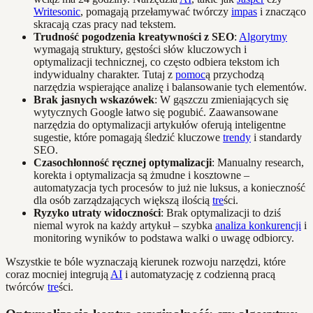
Writesonic
, pomagają przełamywać twórczy
impas
i znacząco
skracają czas pracy nad tekstem.
Trudność pogodzenia kreatywności z SEO
:
Algorytmy
wymagają struktury, gęstości słów kluczowych i
optymalizacji technicznej, co często odbiera tekstom ich
indywidualny charakter. Tutaj z
pomoc
ą przychodzą
narzędzia wspierające analizę i balansowanie tych elementów.
Brak jasnych wskazówek
: W gąszczu zmieniających się
wytycznych Google łatwo się pogubić. Zaawansowane
narzędzia do optymalizacji artykułów oferują inteligentne
sugestie, które pomagają śledzić kluczowe
trendy
i standardy
SEO.
Czasochłonność ręcznej optymalizacji
: Manualny research,
korekta i optymalizacja są żmudne i kosztowne –
automatyzacja tych procesów to już nie luksus, a konieczność
dla osób zarządzających większą ilością
tre
ści.
Ryzyko utraty widoczności
: Brak optymalizacji to dziś
niemal wyrok na każdy artykuł – szybka
analiza konkurencji
i
monitoring wyników to podstawa walki o uwagę odbiorcy.
Wszystkie te bóle wyznaczają kierunek rozwoju narzędzi, które
coraz mocniej integrują
AI
i automatyzację z codzienną pracą
twórców
tre
ści.