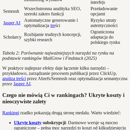
interfejs
Wszechstronna analityka SEO,
Przeładowanie
Semrush
szeroki zakres funkcji
opcjami
Automatyczne generowanie i
Ryzyko utraty
Jasper AI
optymalizacja
tre
ści
autentyczności
Ograniczona
Rozbijanie trudnych koncepcji,
Scholarcy
adaptacja do
szybki research
polskiego rynku
Tabela 2: Porównanie najważniejszych narzędzi na rynku na
podstawie rankingów MailGrow i Findstack (2025)
W praktyce najlepsze efekty daje łączenie kilku narzędzi –
przykładowo, zarządzanie procesem publikacji przez ClickUp,
analiza treści
przez Ahrefs/Semrush oraz optymalizacja semantyczna
przez
Jasper AI
.
Czego nie mówią Ci w rankingach? Ukryte koszty i
nieoczywiste zalety
Rankingi
rzadko pokazują drugą stronę medalu. Warto wiedzieć:
Ukryte koszty
subskrypcji
: Darmowe wersje są mocno
ograniczone – pełna moc narzędzi to koszt od kilkudziesięciu