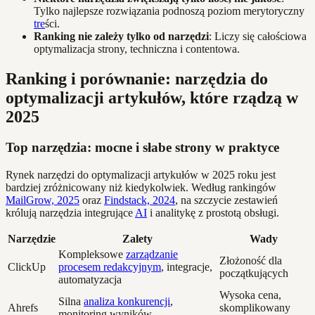
Tylko najlepsze rozwiązania podnoszą poziom merytoryczny
tre
ści.
Ranking nie zależy tylko od narzędzi
: Liczy się całościowa
optymalizacja strony, techniczna i contentowa.
Ranking i porównanie: narzędzia do
optymalizacji artykułów, które rządzą w
2025
Top narzędzia: mocne i słabe strony w praktyce
Rynek narzędzi do optymalizacji artykułów w 2025 roku jest
bardziej zróżnicowany niż kiedykolwiek. Według rankingów
MailGrow, 2025
oraz
Findstack, 2024
, na szczycie zestawień
królują narzędzia integrujące
AI
i analitykę z prostotą obsługi.
Narzędzie
Zalety
Wady
Kompleksowe
zarządzanie
Złożoność dla
ClickUp
procesem redakcyjnym
, integracje,
początkujących
automatyzacja
Wysoka cena,
Silna
analiza konkurencji
,
Ahrefs
skomplikowany
monitoring wyników