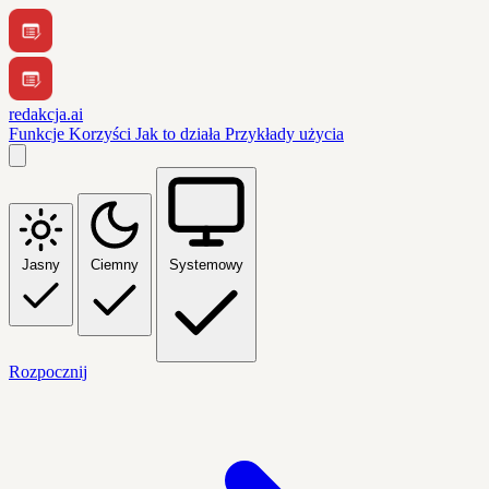
redakcja.ai
Funkcje
Korzyści
Jak to działa
Przykłady użycia
Jasny
Ciemny
Systemowy
Rozpocznij