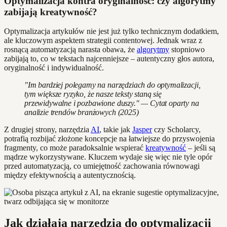
Optymalizacja kontra oryginalność: czy algorytmy
zabijają kreatywność?
Optymalizacja artykułów nie jest już tylko technicznym dodatkiem,
ale kluczowym aspektem strategii contentowej. Jednak wraz z
rosnącą automatyzacją narasta obawa, że
algorytmy
stopniowo
zabijają to, co w tekstach najcenniejsze – autentyczny głos autora,
oryginalność i indywidualność.
"Im bardziej polegamy na narzędziach do optymalizacji,
tym większe ryzyko, że nasze teksty staną się
przewidywalne i pozbawione duszy." — Cytat oparty na
analizie trendów branżowych (2025)
Z drugiej strony, narzędzia
AI
, takie jak
Jasper
czy Scholarcy,
potrafią rozbijać złożone koncepcje na łatwiejsze do przyswojenia
fragmenty, co może paradoksalnie wspierać
kreatywność
– jeśli są
mądrze wykorzystywane. Kluczem wydaje się więc nie tyle opór
przed automatyzacją, co umiejętność zachowania równowagi
między efektywnością a autentycznością.
Jak działają narzędzia do optymalizacji