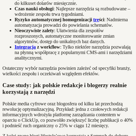
do kilkuset dolarów miesięcznie.
Czas nauki obsługi
: Najlepsze narzędzia są rozbudowane –
wdrożenie zespołu trwa tygodniami.
Ryzyko automatycznej homogenizacji
tre
ści
: Nadmierna
automatyzacja prowadzi do powielania schematów.
Nieoczywiste zalety
: Ułatwienia dla zespołów
rozproszonych, automatyczne monitorowanie zmian
algorytmów, dostęp do unikalnych baz danych.
Integracja
z workflow
: Tylko niektóre narzędzia pozwalają
na płynną współpracę z popularnymi CMS-ami i narzędziami
analitycznymi.
Ostateczny wybór narzędzia powinien zależeć od specyfiki branży,
wielkości zespołu i oczekiwań względem efektów.
Case study: jak polskie redakcje i blogerzy realnie
korzystają z narzędzi
Polskie media cyfrowe oraz blogosfera od kilku lat przechodzą
rewolucję optymalizacyjną. Przykład: jedna z czołowych redakcji
informacyjnych wdrożyła platformę zarządzania contentem w
oparciu o ClickUp, co pozwoliło zwiększyć liczbę publikacji o 40%
i podnieść ruch organiczny o 25% w ciągu 12 miesięcy.
Z kolei znane blogi lifestyle’owe korzystają z Semrush do doboru