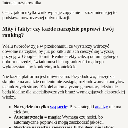
Intencja użytkownika
Cel, z jakim użytkownik wpisuje zapytanie – zrozumienie jej to
podstawa nowoczesnej optymalizacji.
Mity i fakty: czy każde narzędzie poprawi Twój
ranking?
Wielu twórców żyje w przekonaniu, że wystarczy wdrożyć
dowolne narzędzie, by już po kilku dniach cieszyć się wyższą
pozycją w Google. To mit. Realne efekty zależą od umiejętnego
doboru narzędzi, świadomości ich ograniczeń i mądrego
wykorzystania w konkretnym kontekście.
Nie każda platforma jest uniwersalna. Przykładowo, narzędzia
skupione na analizie contentu nie zastąpią rozbudowanych audytów
technicznych strony. Z kolei automatyczne generatory tekstu nie
będą idealne dla specjalistycznych branż wymagających eksperckiej
wiedzy.
Narzędzie to tylko
wsparcie
: Bez strategii i
analizy
nie ma
efektów.
Automatyzacja ≠ magia
: Wymaga czujności, bo
automatyczne poprawki mogą zaszkodzić jakości.
Niektóre narzędzia zwiększają tylko ilość, nie jakość
: