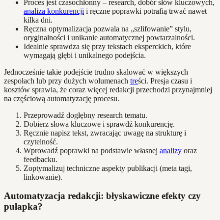
Proces jest czasochłonny – research, dobór słów kluczowych,
analiza konkurencji
i ręczne poprawki potrafią trwać nawet
kilka dni.
Ręczna optymalizacja pozwala na „szlifowanie” stylu,
oryginalności i unikanie automatycznej powtarzalności.
Idealnie sprawdza się przy tekstach eksperckich, które
wymagają głębi i unikalnego podejścia.
Jednocześnie takie podejście trudno skalować w większych
zespołach lub przy dużych wolumenach
tre
ści. Presja czasu i
kosztów sprawia, że coraz więcej redakcji przechodzi przynajmniej
na częściową automatyzację procesu.
Przeprowadź dogłębny research tematu.
Dobierz słowa kluczowe i sprawdź konkurencję.
Ręcznie napisz tekst, zwracając uwagę na strukturę i
czytelność.
Wprowadź poprawki na podstawie własnej
analizy
oraz
feedbacku.
Zoptymalizuj techniczne aspekty publikacji (meta tagi,
linkowanie).
Automatyzacja redakcji: błyskawiczne efekty czy
pułapka?