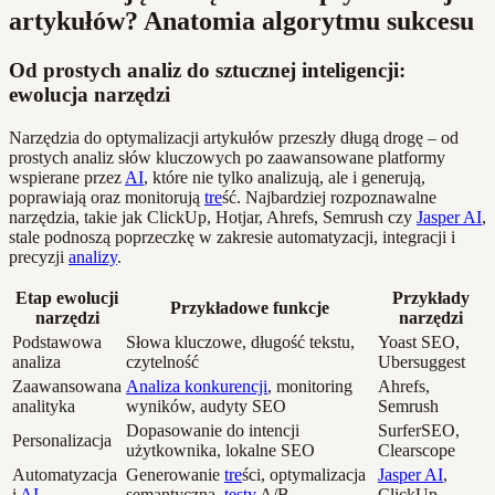
artykułów? Anatomia algorytmu sukcesu
Od prostych analiz do sztucznej inteligencji:
ewolucja narzędzi
Narzędzia do optymalizacji artykułów przeszły długą drogę – od
prostych analiz słów kluczowych po zaawansowane platformy
wspierane przez
AI
, które nie tylko analizują, ale i generują,
poprawiają oraz monitorują
tre
ść. Najbardziej rozpoznawalne
narzędzia, takie jak ClickUp, Hotjar, Ahrefs, Semrush czy
Jasper AI
,
stale podnoszą poprzeczkę w zakresie automatyzacji, integracji i
precyzji
analizy
.
Etap ewolucji
Przykłady
Przykładowe funkcje
narzędzi
narzędzi
Podstawowa
Słowa kluczowe, długość tekstu,
Yoast SEO,
analiza
czytelność
Ubersuggest
Zaawansowana
Analiza konkurencji
, monitoring
Ahrefs,
analityka
wyników, audyty SEO
Semrush
Dopasowanie do intencji
SurferSEO,
Personalizacja
użytkownika, lokalne SEO
Clearscope
Automatyzacja
Generowanie
tre
ści, optymalizacja
Jasper AI
,
i
AI
semantyczna,
testy
A/B
ClickUp