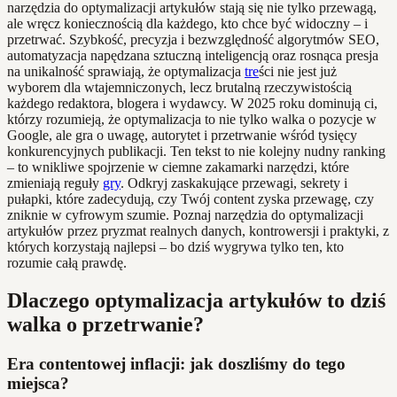
narzędzia do optymalizacji artykułów stają się nie tylko przewagą,
ale wręcz koniecznością dla każdego, kto chce być widoczny – i
przetrwać. Szybkość, precyzja i bezwzględność algorytmów SEO,
automatyzacja napędzana sztuczną inteligencją oraz rosnąca presja
na unikalność sprawiają, że optymalizacja
tre
ści nie jest już
wyborem dla wtajemniczonych, lecz brutalną rzeczywistością
każdego redaktora, blogera i wydawcy. W 2025 roku dominują ci,
którzy rozumieją, że optymalizacja to nie tylko walka o pozycje w
Google, ale gra o uwagę, autorytet i przetrwanie wśród tysięcy
konkurencyjnych publikacji. Ten tekst to nie kolejny nudny ranking
– to wnikliwe spojrzenie w ciemne zakamarki narzędzi, które
zmieniają reguły
gry
. Odkryj zaskakujące przewagi, sekrety i
pułapki, które zadecydują, czy Twój content zyska przewagę, czy
zniknie w cyfrowym szumie. Poznaj narzędzia do optymalizacji
artykułów przez pryzmat realnych danych, kontrowersji i praktyki, z
których korzystają najlepsi – bo dziś wygrywa tylko ten, kto
rozumie całą prawdę.
Dlaczego optymalizacja artykułów to dziś
walka o przetrwanie?
Era contentowej inflacji: jak doszliśmy do tego
miejsca?