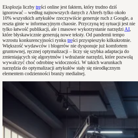
Eksplozja liczby
tre
ści online jest faktem, który trudno dziś
ignorować – według najnowszych danych z Ahrefs tylko około
10% wszystkich artykułów rzeczywiście generuje ruch z Google, a
reszta ginie w informacyjnym chaosie. Przyczyną tej sytuacji jest nie
tylko łatwość publikacji, ale i masowe wykorzystanie narzędzi
AI
,
które błyskawicznie generują nowe teksty. Od pandemii tempo
wzrostu konkurencyjności rynku
tre
ści przyspieszyło kilkukrotnie.
Większość wydawców i blogerów nie dysponuje już komfortem
gruntownej, ręcznej optymalizacji – liczy się szybka adaptacja do
zmieniających się algorytmów i wdrażanie narzędzi, które pozwolą
wywalczyć choć odrobinę widoczności. W takich warunkach
narzędzia do optymalizacji artykułów stały się nieodłącznym
elementem codzienności branży medialnej.