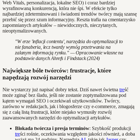
Web Vitals, personalizacja, lokalne SEO) i coraz bardziej
wyrafinowaną konkurencją, która nie śpi. W efekcie tylko
najbardziej zdeterminowani i świadomi trendów twórcy mają szansę
przebić się przez szum informacyjny. Reszta trafia na cmentarzysko
zapomnianych artykułów – niewidocznych, nieczytanych,
nieoptymalizowanych.
"W erze 'inflacji contentu', narzędzia do optymalizacji to
nie fanaberia, lecz twardy wymóg przetrwania na
zalanym informacją rynku." — Opracowanie własne na
podstawie danych Ahrefs i Findstack (2024)
Największe bóle twórców: frustracje, które
napędzają rozwój narzędzi
Nie wystarczy już napisać dobry tekst. Dziś nawet świetna
tre
ść
może zginąć bez śladu, jeśli nie zostanie zoptymalizowana pod
kątem wymagań SEO i oczekiwań użytkowników. Twórcy,
zarówno w redakcjach, jak i blogosferze czy e-commerce, zmagają
się z całą listą frustracji, które niejako wymusiły rozwój
zaawansowanych narzędzi do optymalizacji artykułów.
Blokada twórcza i presja terminów
: Szybkość produkcji
tre
ści rośnie, oczekiwania względem jakości również, a doba
wciąż ma 24 godziny. Narzędzia
AI
, takie jak
Jasper
czy