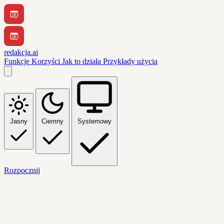
redakcja.ai
Funkcje
Korzyści
Jak to działa
Przykłady użycia
Jasny
Ciemny
Systemowy
Rozpocznij