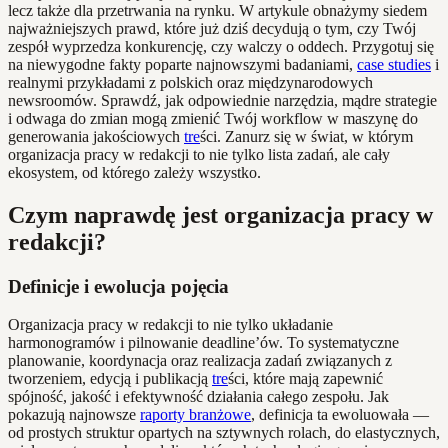
lecz także dla przetrwania na rynku. W artykule obnażymy siedem
najważniejszych prawd, które już dziś decydują o tym, czy Twój
zespół wyprzedza konkurencję, czy walczy o oddech. Przygotuj się
na niewygodne fakty poparte najnowszymi badaniami,
case studies
i
realnymi przykładami z polskich oraz międzynarodowych
newsroomów. Sprawdź, jak odpowiednie narzędzia, mądre strategie
i odwaga do zmian mogą zmienić Twój workflow w maszynę do
generowania jakościowych
tre
ści. Zanurz się w świat, w którym
organizacja pracy w redakcji to nie tylko lista zadań, ale cały
ekosystem, od którego zależy wszystko.
Czym naprawdę jest organizacja pracy w
redakcji?
Definicje i ewolucja pojęcia
Organizacja pracy w redakcji to nie tylko układanie
harmonogramów i pilnowanie deadline’ów. To systematyczne
planowanie, koordynacja oraz realizacja zadań związanych z
tworzeniem, edycją i publikacją
tre
ści, które mają zapewnić
spójność, jakość i efektywność działania całego zespołu. Jak
pokazują najnowsze
raporty branżowe
, definicja ta ewoluowała —
od prostych struktur opartych na sztywnych rolach, do elastycznych,