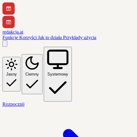
redakcja.ai
Funkcje
Korzyści
Jak to działa
Przykłady użycia
Jasny
Ciemny
Systemowy
Rozpocznij