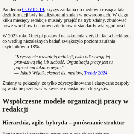
Pandemia
COVID-19
, kryzys zaufania do mediów i rosnąca fala
dezinformacji były katalizatorami zmian w newsroomach. W ciągu
kilku miesięcy redakcje musiały przejść na tryb zdalny, zbudować
nowe workflow i na nowo zdefiniować standardy wiarygodności.
W 2023 roku Onet.pl postawił na szkolenia z etyki i fact-checkingu,
co według niezależnych badań zwiększyło poziom zaufania
czytelników o 18%.
"Kryzysy nie rozwalają redakcji, tylko odkrywają jej
prawdziwą siłę lub słabość. Organizacja pracy jest tu
papierkiem lakmusowym."
— Jakub Wójcik, ekspert ds. mediów,
Trendy 2024
Zmiany te pokazały, że tylko zdyscyplinowane i elastyczne zespoły
są w stanie przetrwać w świecie nieustannych kryzysów.
Współczesne modele organizacji pracy w
redakcji
Hierarchia, agile, hybryda – porównanie struktur