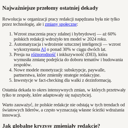
Najważniejsze przełomy ostatniej dekady
Rewolucja w organizacji pracy redakcji napędzana była nie tylko
przez technologię, ale i
zmiany społeczne
:
Wzrost znaczenia pracy zdalnej i hybrydowej — aż 60%
polskich redakcji wdrożyło ten model w 2024 roku.
Automatyzacja i wdrożenie sztucznej inteligencji — wzrost
wykorzystania
AI
o ponad 30% w ciągu dwóch lat.
Presja na
różnorodność
i inkluzywność (DEI), która
wymusiła zmianę podejścia do doboru tematów i budowania
zespołów.
Nowe modele monetyzacji: subskrypcje, paywalle,
partnerstwa, które zmieniły strategie redakcyjne.
Inwestycje w fact-checking dla walki z dezinformacją.
Ostatnia dekada to okres intensywnych zmian, w których przetrwały
tylko te zespoły, które adaptowały się najszybciej.
Warto zauważyć, że polskie redakcje nie odstają w tych trendach od
światowych liderów, a często wyznaczają własne ścieżki wdrażania
innowacji.
Jak globalne kryzysy zmieniały redakcje?