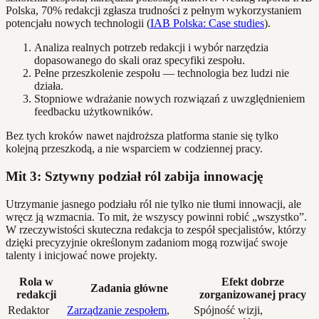
Polska, 70% redakcji zgłasza trudności z pełnym wykorzystaniem
potencjału nowych technologii (
IAB Polska: Case studies
).
Analiza realnych potrzeb redakcji i wybór narzędzia
dopasowanego do skali oraz specyfiki zespołu.
Pełne przeszkolenie zespołu — technologia bez ludzi nie
działa.
Stopniowe wdrażanie nowych rozwiązań z uwzględnieniem
feedbacku użytkowników.
Bez tych kroków nawet najdroższa platforma stanie się tylko
kolejną przeszkodą, a nie wsparciem w codziennej pracy.
Mit 3: Sztywny podział ról zabija innowację
Utrzymanie jasnego podziału ról nie tylko nie tłumi innowacji, ale
wręcz ją wzmacnia. To mit, że wszyscy powinni robić „wszystko”.
W rzeczywistości skuteczna redakcja to zespół specjalistów, którzy
dzięki precyzyjnie określonym zadaniom mogą rozwijać swoje
talenty i inicjować nowe projekty.
Rola w
Efekt dobrze
Zadania główne
redakcji
zorganizowanej pracy
Redaktor
Zarządzanie zespołem
,
Spójność wizji,