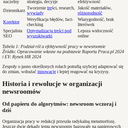
naczelny
strategia, decyzje
efektywność
Tworzenie
tre
ści, research,
Jakość materiałów,
Dziennikarz
wywiady
różnorodność
Weryfikacja błędów, fact-
Wiarygodność, brak
Korektor
checking
literówek
Specjalista
Optymalizacja treści pod
Lepsza widoczność
SEO
wyszukiwarki
online
Tabela 1: Podział ról a efektywność pracy w newsroomie
Źródło: Opracowanie własne na podstawie Raportu Praca.pl 2024
i EY: Rynek HR 2024
Zespoły o jasno określonych rolach potrafią szybciej adaptować się
do zmian, wdrażać
innowacje
i lepiej reagować na kryzysy.
Historia i rewolucje w organizacji
newsroomów
Od papieru do algorytmów: newsroom wczoraj i
dziś
Organizacja pracy w redakcji przeszła radykalną metamorfozę.
Jeszcze dwie dekady temu newsroomy bazowały na papierowych