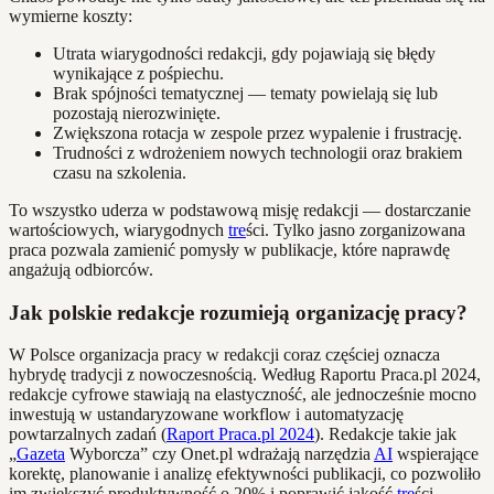
wymierne koszty:
Utrata wiarygodności redakcji, gdy pojawiają się błędy
wynikające z pośpiechu.
Brak spójności tematycznej — tematy powielają się lub
pozostają nierozwinięte.
Zwiększona rotacja w zespole przez wypalenie i frustrację.
Trudności z wdrożeniem nowych technologii oraz brakiem
czasu na szkolenia.
To wszystko uderza w podstawową misję redakcji — dostarczanie
wartościowych, wiarygodnych
tre
ści. Tylko jasno zorganizowana
praca pozwala zamienić pomysły w publikacje, które naprawdę
angażują odbiorców.
Jak polskie redakcje rozumieją organizację pracy?
W Polsce organizacja pracy w redakcji coraz częściej oznacza
hybrydę tradycji z nowoczesnością. Według Raportu Praca.pl 2024,
redakcje cyfrowe stawiają na elastyczność, ale jednocześnie mocno
inwestują w ustandaryzowane workflow i automatyzację
powtarzalnych zadań (
Raport Praca.pl 2024
). Redakcje takie jak
„
Gazeta
Wyborcza” czy Onet.pl wdrażają narzędzia
AI
wspierające
korektę, planowanie i analizę efektywności publikacji, co pozwoliło
im zwiększyć produktywność o 20% i poprawić jakość
tre
ści