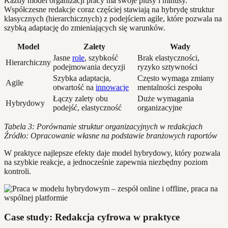
Każdy model organizacji pracy ma swoje plusy i minusy.
Współczesne redakcje coraz częściej stawiają na hybrydę struktur
klasycznych (hierarchicznych) z podejściem agile, które pozwala na
szybką adaptację do zmieniających się warunków.
Model
Zalety
Wady
Jasne
role
, szybkość
Brak elastyczności,
Hierarchiczny
podejmowania decyzji
ryzyko sztywności
Szybka adaptacja,
Często wymaga zmiany
Agile
otwartość na
innowacje
mentalności zespołu
Łączy zalety obu
Duże wymagania
Hybrydowy
podejść, elastyczność
organizacyjne
Tabela 3: Porównanie struktur organizacyjnych w redakcjach
Źródło: Opracowanie własne na podstawie branżowych raportów
W praktyce najlepsze efekty daje model hybrydowy, który pozwala
na szybkie reakcje, a jednocześnie zapewnia niezbędny poziom
kontroli.
Case study: Redakcja cyfrowa w praktyce