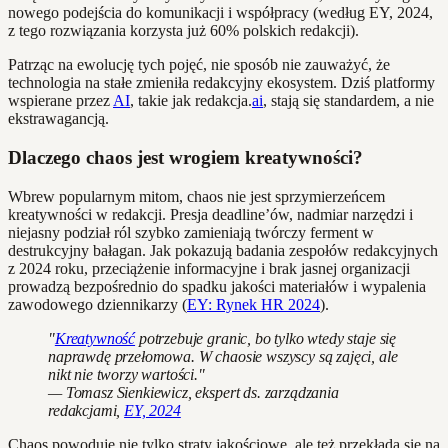
nowego podejścia do komunikacji i współpracy (według EY, 2024,
z tego rozwiązania korzysta już 60% polskich redakcji).
Patrząc na ewolucję tych pojęć, nie sposób nie zauważyć, że
technologia na stałe zmieniła redakcyjny ekosystem. Dziś platformy
wspierane przez
AI
, takie jak redakcja.
ai
, stają się standardem, a nie
ekstrawagancją.
Dlaczego chaos jest wrogiem kreatywności?
Wbrew popularnym mitom, chaos nie jest sprzymierzeńcem
kreatywności w redakcji. Presja deadline’ów, nadmiar narzędzi i
niejasny podział ról szybko zamieniają twórczy ferment w
destrukcyjny bałagan. Jak pokazują badania zespołów redakcyjnych
z 2024 roku, przeciążenie informacyjne i brak jasnej organizacji
prowadzą bezpośrednio do spadku jakości materiałów i wypalenia
zawodowego dziennikarzy (
EY: Rynek HR 2024
).
"
Kreatywność
potrzebuje granic, bo tylko wtedy staje się
naprawdę przełomowa. W chaosie wszyscy są zajęci, ale
nikt nie tworzy wartości."
— Tomasz Sienkiewicz, ekspert ds. zarządzania
redakcjami,
EY, 2024
Chaos powoduje nie tylko straty jakościowe, ale też przekłada się na