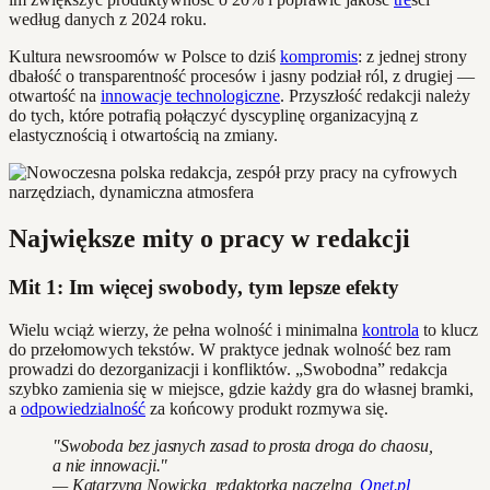
według danych z 2024 roku.
Kultura newsroomów w Polsce to dziś
kompromis
: z jednej strony
dbałość o transparentność procesów i jasny podział ról, z drugiej —
otwartość na
innowacje technologiczne
. Przyszłość redakcji należy
do tych, które potrafią połączyć dyscyplinę organizacyjną z
elastycznością i otwartością na zmiany.
Największe mity o pracy w redakcji
Mit 1: Im więcej swobody, tym lepsze efekty
Wielu wciąż wierzy, że pełna wolność i minimalna
kontrola
to klucz
do przełomowych tekstów. W praktyce jednak wolność bez ram
prowadzi do dezorganizacji i konfliktów. „Swobodna” redakcja
szybko zamienia się w miejsce, gdzie każdy gra do własnej bramki,
a
odpowiedzialność
za końcowy produkt rozmywa się.
"Swoboda bez jasnych zasad to prosta droga do chaosu,
a nie innowacji."
— Katarzyna Nowicka, redaktorka naczelna,
Onet.pl,