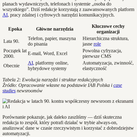
planach wydawniczych, telefonach i systemie „osoba do
wszystkiego”. Dziś redakcje korzystają z zaawansowanych platform
AI
, pracy zdalnej i cyfrowych narzędzi komunikacyjnych.
Kluczowe cechy
Epoka
Główne narzędzia
organizacji
Telefon, papier, maszyna
Hierarchiczna struktura,
Lata 90.
do pisania
jasne
role
Początek lat
Powolna cyfryzacja,
E-mail, Word, Excel
2000.
pierwsze CMS
AI
, platformy online,
Automatyzacja, zwinność,
Obecnie
hybrydowe systemy
elastyczność
Tabela 2: Ewolucja narzędzi i struktur redakcyjnych
Źródło: Opracowanie własne na podstawie IAB Polska i
case
studies
newsroomów
Porównanie pokazuje, jak daleko zaszliśmy — dziś skuteczna
redakcja to zespół, który potrafi działać w trybie always-on,
analizować dane w czasie rzeczywistym i korzystać z dobrodziejstw
automatyzacji.