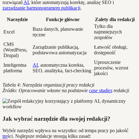
rozwiązań
AI
, które automatyzują korektę, analizę SEO i
zarządzanie harmonogramem publikacji
.
Narzędzie
Funkcje główne
Zalety dla redakcji
Tylko dla
Baza danych, planowanie
Excel
najmniejszych
ręczne
zespołów
CMS
Zarządzanie publikacją,
Łatwość obsługi,
(WordPress,
podstawowa automatyzacja
dostępność
Drupal)
Uproszczenie
Inteligentna
AI
, automatyczna korekta,
procesów, wzrost
platforma
SEO, analityka, fact-checking
jakości
Tabela 4: Narzędzia organizacji pracy redakcji
Źródło: Opracowanie własne na podstawie
case studies
redakcji
Jak wybrać narzędzie dla swojej redakcji?
Wybór narzędzi wpływa na wszystko: od tempa pracy po jakość
tre
ści. Najlepsze redakcje stosują kilka zasad: