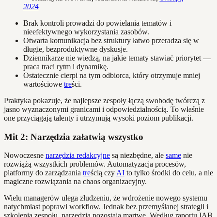
2024
Brak kontroli prowadzi do powielania tematów i
nieefektywnego wykorzystania zasobów.
Otwarta komunikacja bez struktury łatwo przeradza się w
długie, bezproduktywne dyskusje.
Dziennikarze nie wiedzą, na jakie tematy stawiać priorytet —
praca traci rytm i dynamikę.
Ostatecznie cierpi na tym odbiorca, który otrzymuje mniej
wartościowe
tre
ści.
Praktyka pokazuje, że najlepsze zespoły łączą swobodę twórczą z
jasno wyznaczonymi granicami i odpowiedzialnością. To właśnie
one przyciągają talenty i utrzymują wysoki poziom publikacji.
Mit 2: Narzędzia załatwią wszystko
Nowoczesne
narzędzia redakcyjne
są niezbędne, ale
same
nie
rozwiążą wszystkich problemów. Automatyzacja procesów,
platformy do zarządzania
tre
ścią czy
AI
to tylko środki do celu, a nie
magiczne rozwiązania na chaos organizacyjny.
Wielu managerów ulega złudzeniu, że wdrożenie nowego systemu
natychmiast poprawi workflow. Jednak bez przemyślanej strategii i
szkolenia zespołu, narzędzia pozostają martwe. Według raportu IAB