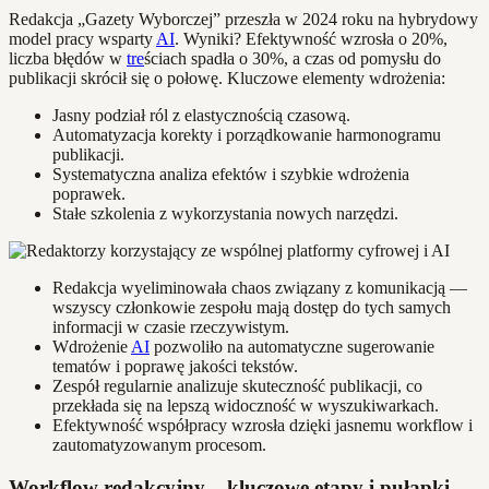
Redakcja „Gazety Wyborczej” przeszła w 2024 roku na hybrydowy
model pracy wsparty
AI
. Wyniki? Efektywność wzrosła o 20%,
liczba błędów w
tre
ściach spadła o 30%, a czas od pomysłu do
publikacji skrócił się o połowę. Kluczowe elementy wdrożenia:
Jasny podział ról z elastycznością czasową.
Automatyzacja korekty i porządkowanie harmonogramu
publikacji.
Systematyczna analiza efektów i szybkie wdrożenia
poprawek.
Stałe szkolenia z wykorzystania nowych narzędzi.
Redakcja wyeliminowała chaos związany z komunikacją —
wszyscy członkowie zespołu mają dostęp do tych samych
informacji w czasie rzeczywistym.
Wdrożenie
AI
pozwoliło na automatyczne sugerowanie
tematów i poprawę jakości tekstów.
Zespół regularnie analizuje skuteczność publikacji, co
przekłada się na lepszą widoczność w wyszukiwarkach.
Efektywność współpracy wzrosła dzięki jasnemu workflow i
zautomatyzowanym procesom.
Workflow redakcyjny – kluczowe etapy i pułapki