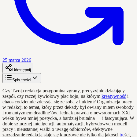
25 marca 2026
Udostępnij
Spis treści
Czy Twoja redakcja przypomina zgrany, precyzyjnie działający
zespół, czy raczej żywiołowy plac boju, na którym
kreatywność
i
chaos codziennie zderzają się ze sobą z hukiem? Organizacja pracy
w redakcji to temat, który przez dekady był owiany mitem swobody
i romantyzmem deadline’ów. Jednak prawda o newsroomach XXI
wieku bywa mniej poetycka, a bardziej brutalna — i fascynująca. W
dobie sztucznej inteligencji, automatyzacji, hybrydowych modeli
pracy i nieustannej walki o uwagę odbiorców, efektywne
zarządzanie redakcją staje się kluczowe nie tylko dla jakości
tre
ści,