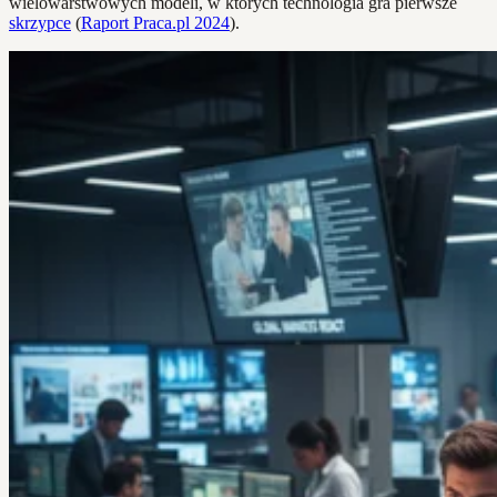
wielowarstwowych modeli, w których technologia gra pierwsze
skrzypce
(
Raport Praca.pl 2024
).