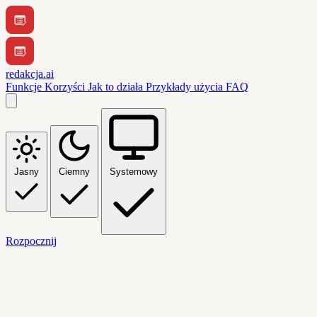
redakcja.ai
Funkcje
Korzyści
Jak to działa
Przykłady użycia
FAQ
Jasny
Ciemny
Systemowy
Rozpocznij