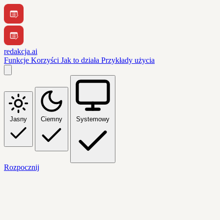
redakcja.ai
Funkcje
Korzyści
Jak to działa
Przykłady użycia
Jasny
Ciemny
Systemowy
Rozpocznij