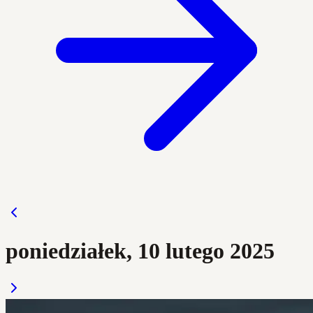
poniedziałek, 10 lutego 2025