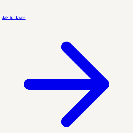
Jak to działa