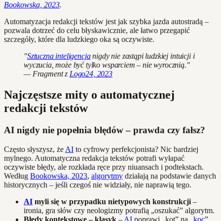
Bookowska, 2023
.
Automatyzacja redakcji tekstów jest jak szybka jazda autostradą –
pozwala dotrzeć do celu błyskawicznie, ale łatwo przegapić
szczegóły, które dla ludzkiego oka są oczywiste.
"
Sztuczna inteligencja
nigdy nie zastąpi ludzkiej intuicji i
wyczucia, może być tylko wsparciem – nie wyrocznią."
— Fragment z
Logo24, 2023
Najczęstsze mity o automatycznej
redakcji tekstów
AI nigdy nie popełnia błędów – prawda czy fałsz?
Często słyszysz, że
AI
to cyfrowy perfekcjonista? Nic bardziej
mylnego. Automatyczna redakcja tekstów potrafi wyłapać
oczywiste błędy, ale rozkłada ręce przy niuansach i podtekstach.
Według
Bookowska, 2023
,
algorytmy
działają na podstawie danych
historycznych – jeśli czegoś nie widziały, nie naprawią tego.
AI
myli się w przypadku nietypowych konstrukcji
–
ironia, gra słów czy neologizmy potrafią „oszukać” algorytm.
Błędy kontekstowe – klasyk
–
AI
poprawi „kot” na „
koc
”,