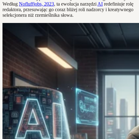
Według
Nofluffjobs, 2023
, ta ewolucja narzędzi
AI
redefiniuje rolę
redaktora, przesuwając go coraz bliżej roli nadzorcy i kreatywnego
selekcjonera niż rzemieślnika słowa.