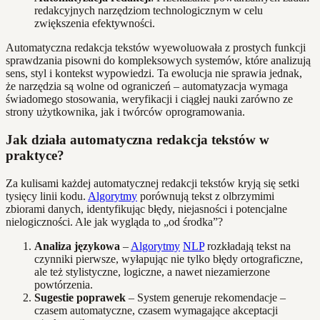
redakcyjnych narzędziom technologicznym w celu
zwiększenia efektywności.
Automatyczna redakcja tekstów wyewoluowała z prostych funkcji
sprawdzania pisowni do kompleksowych systemów, które analizują
sens, styl i kontekst wypowiedzi. Ta ewolucja nie sprawia jednak,
że narzędzia są wolne od ograniczeń – automatyzacja wymaga
świadomego stosowania, weryfikacji i ciągłej nauki zarówno ze
strony użytkownika, jak i twórców oprogramowania.
Jak działa automatyczna redakcja tekstów w
praktyce?
Za kulisami każdej automatycznej redakcji tekstów kryją się setki
tysięcy linii kodu.
Algorytmy
porównują tekst z olbrzymimi
zbiorami danych, identyfikując błędy, niejasności i potencjalne
nielogiczności. Ale jak wygląda to „od środka”?
Analiza językowa
–
Algorytmy
NLP
rozkładają tekst na
czynniki pierwsze, wyłapując nie tylko błędy ortograficzne,
ale też stylistyczne, logiczne, a nawet niezamierzone
powtórzenia.
Sugestie poprawek
– System generuje rekomendacje –
czasem automatyczne, czasem wymagające akceptacji