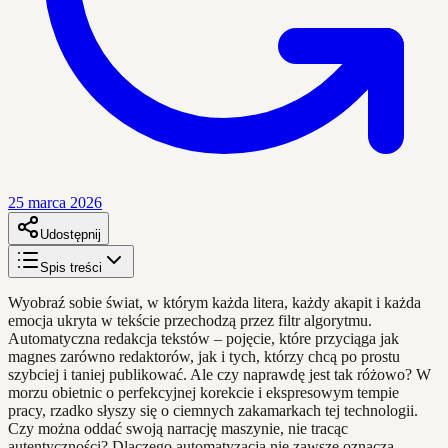
25 marca 2026
Udostępnij
Spis treści
Wyobraź sobie świat, w którym każda litera, każdy akapit i każda
emocja ukryta w tekście przechodzą przez filtr algorytmu.
Automatyczna redakcja tekstów – pojęcie, które przyciąga jak
magnes zarówno redaktorów, jak i tych, którzy chcą po prostu
szybciej i taniej publikować. Ale czy naprawdę jest tak różowo? W
morzu obietnic o perfekcyjnej korekcie i ekspresowym tempie
pracy, rzadko słyszy się o ciemnych zakamarkach tej technologii.
Czy można oddać swoją narrację maszynie, nie tracąc
autentyczności? Dlaczego automatyzacja nie zawsze oznacza