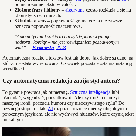
bo nie rozumie tekstu w całości.
Złożone frazy i idiomy
–
algorytmy
często rozkładają się na
idiomatycznych minach.
Składnia a sens
– poprawność gramatyczna nie zawsze
oznacza poprawność znaczeniową.
"Automatyczna korekta to narzędzie, które wymaga
nadzoru i korekty – nie jest rozwiązaniem pozbawionym
wad." —
Bookowska, 2023
Automatyczna redakcja tekstów jest tak dobra, jak dobre są dane, na
których została wytrenowana. Człowiek pozostaje ostatnią instancją
weryfikacji.
Czy automatyczna redakcja zabija styl autora?
To pytanie powraca jak bumerang.
Sztuczna inteligencja
lubi
uśredniać, wygładzać, porządkować. Ale czy można nauczyć
maszynę ironii, poczucia humoru czy nieoczywistego stylu? Do
pewnego stopnia – tak.
AI
rozpozna różnicę między oficjalnym a
potocznym językiem, ale nie wychwyci niuansów, które czynią tekst
unikalnym.