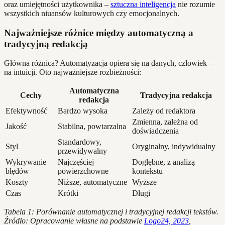
oraz umiejętności użytkownika –
sztuczna inteligencja
nie rozumie
wszystkich niuansów kulturowych czy emocjonalnych.
Najważniejsze różnice między automatyczną a
tradycyjną redakcją
Główna różnica? Automatyzacja opiera się na danych, człowiek –
na intuicji. Oto najważniejsze rozbieżności:
Automatyczna
Cechy
Tradycyjna redakcja
redakcja
Efektywność
Bardzo wysoka
Zależy od redaktora
Zmienna, zależna od
Jakość
Stabilna, powtarzalna
doświadczenia
Standardowy,
Styl
Oryginalny, indywidualny
przewidywalny
Wykrywanie
Najczęściej
Dogłębne, z analizą
błędów
powierzchowne
kontekstu
Koszty
Niższe, automatyczne
Wyższe
Czas
Krótki
Długi
Tabela 1: Porównanie automatycznej i tradycyjnej redakcji tekstów.
Źródło: Opracowanie własne na podstawie
Logo24, 2023
,