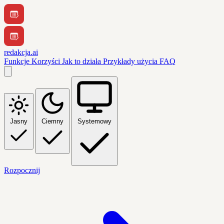
redakcja.ai
Funkcje
Korzyści
Jak to działa
Przykłady użycia
FAQ
Jasny
Ciemny
Systemowy
Rozpocznij