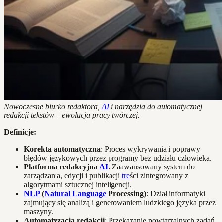
Nowoczesne biurko redaktora,
AI
i narzędzia do automatycznej
redakcji tekstów – ewolucja pracy twórczej.
Definicje:
Korekta automatyczna
: Proces wykrywania i poprawy
błędów językowych przez programy bez udziału człowieka.
Platforma redakcyjna
AI
: Zaawansowany system do
zarządzania, edycji i publikacji
tre
ści zintegrowany z
algorytmami sztucznej inteligencji.
NLP
(
Natural Language
Processing)
: Dział informatyki
zajmujący się analizą i generowaniem ludzkiego języka przez
maszyny.
Automatyzacja redakcji
: Przekazanie powtarzalnych zadań