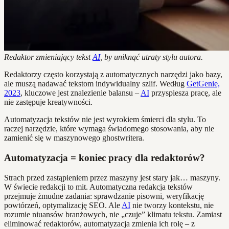
Redaktor zmieniający tekst
AI
, by uniknąć utraty stylu autora.
Redaktorzy często korzystają z automatycznych narzędzi jako bazy,
ale muszą nadawać tekstom indywidualny szlif. Według
GetGenie,
2023
, kluczowe jest znalezienie balansu –
AI
przyspiesza pracę, ale
nie zastępuje kreatywności.
Automatyzacja tekstów nie jest wyrokiem śmierci dla stylu. To
raczej narzędzie, które wymaga świadomego stosowania, aby nie
zamienić się w maszynowego ghostwritera.
Automatyzacja = koniec pracy dla redaktorów?
Strach przed zastąpieniem przez maszyny jest stary jak… maszyny.
W świecie redakcji to mit. Automatyczna redakcja tekstów
przejmuje żmudne zadania: sprawdzanie pisowni, weryfikację
powtórzeń, optymalizację SEO. Ale
AI
nie tworzy kontekstu, nie
rozumie niuansów branżowych, nie „czuje” klimatu tekstu. Zamiast
eliminować redaktorów, automatyzacja zmienia ich rolę – z