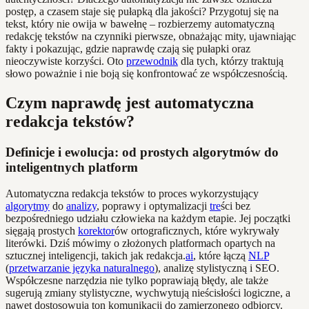
postęp, a czasem staje się pułapką dla jakości? Przygotuj się na
tekst, który nie owija w bawełnę – rozbierzemy automatyczną
redakcję tekstów na czynniki pierwsze, obnażając mity, ujawniając
fakty i pokazując, gdzie naprawdę czają się pułapki oraz
nieoczywiste korzyści. Oto
przewodnik
dla tych, którzy traktują
słowo poważnie i nie boją się konfrontować ze współczesnością.
Czym naprawdę jest automatyczna
redakcja tekstów?
Definicje i ewolucja: od prostych algorytmów do
inteligentnych platform
Automatyczna redakcja tekstów to proces wykorzystujący
algorytmy
do
analizy
, poprawy i optymalizacji
tre
ści bez
bezpośredniego udziału człowieka na każdym etapie. Jej początki
sięgają prostych
korektor
ów ortograficznych, które wykrywały
literówki. Dziś mówimy o złożonych platformach opartych na
sztucznej inteligencji, takich jak redakcja.
ai
, które łączą
NLP
(
przetwarzanie języka naturalnego
), analizę stylistyczną i SEO.
Współczesne narzędzia nie tylko poprawiają błędy, ale także
sugerują zmiany stylistyczne, wychwytują nieścisłości logiczne, a
nawet dostosowują ton komunikacji do zamierzonego odbiorcy.