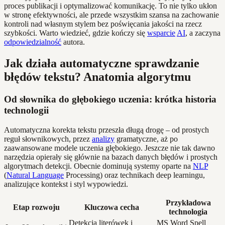
proces publikacji i optymalizować komunikację. To nie tylko ukłon
w stronę efektywności, ale przede wszystkim szansa na zachowanie
kontroli nad własnym stylem bez poświęcania jakości na rzecz
szybkości. Warto wiedzieć, gdzie kończy się
wsparcie
AI
, a zaczyna
odpowiedzialność
autora.
Jak działa automatyczne sprawdzanie
błędów tekstu? Anatomia algorytmu
Od słownika do głębokiego uczenia: krótka historia
technologii
Automatyczna korekta tekstu przeszła długą drogę – od prostych
reguł słownikowych, przez
analizy
gramatyczne, aż po
zaawansowane modele uczenia głębokiego. Jeszcze nie tak dawno
narzędzia opierały się głównie na bazach danych błędów i prostych
algorytmach detekcji. Obecnie dominują systemy oparte na
NLP
(
Natural Language
Processing) oraz technikach deep learningu,
analizujące kontekst i styl wypowiedzi.
Przykładowa
Etap rozwoju
Kluczowa cecha
technologia
Detekcja literówek i
MS Word Spell