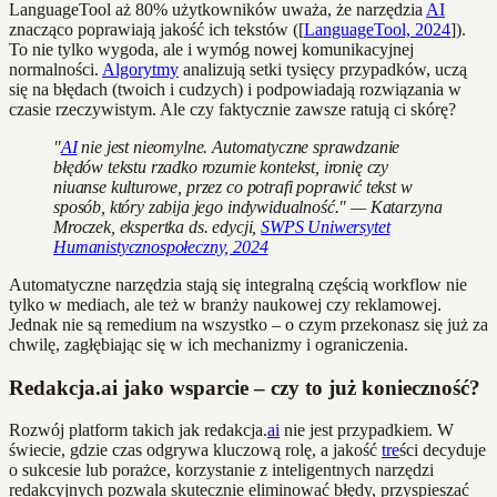
LanguageTool aż 80% użytkowników uważa, że narzędzia
AI
znacząco poprawiają jakość ich tekstów ([
LanguageTool, 2024
]).
To nie tylko wygoda, ale i wymóg nowej komunikacyjnej
normalności.
Algorytmy
analizują setki tysięcy przypadków, uczą
się na błędach (twoich i cudzych) i podpowiadają rozwiązania w
czasie rzeczywistym. Ale czy faktycznie zawsze ratują ci skórę?
"
AI
nie jest nieomylne. Automatyczne sprawdzanie
błędów tekstu rzadko rozumie kontekst, ironię czy
niuanse kulturowe, przez co potrafi poprawić tekst w
sposób, który zabija jego indywidualność." — Katarzyna
Mroczek, ekspertka ds. edycji,
SWPS Uniwersytet
Humanistycznospołeczny, 2024
Automatyczne narzędzia stają się integralną częścią workflow nie
tylko w mediach, ale też w branży naukowej czy reklamowej.
Jednak nie są remedium na wszystko – o czym przekonasz się już za
chwilę, zagłębiając się w ich mechanizmy i ograniczenia.
Redakcja.ai jako wsparcie – czy to już konieczność?
Rozwój platform takich jak redakcja.
ai
nie jest przypadkiem. W
świecie, gdzie czas odgrywa kluczową rolę, a jakość
tre
ści decyduje
o sukcesie lub porażce, korzystanie z inteligentnych narzędzi
redakcyjnych pozwala skutecznie eliminować błędy, przyspieszać