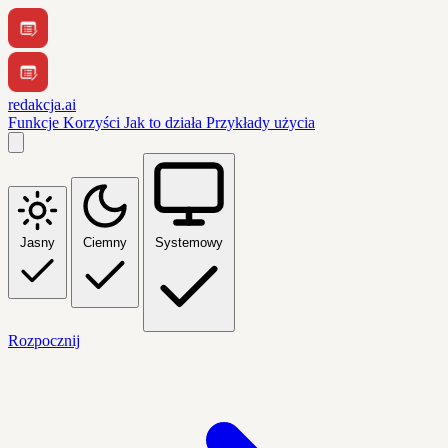
redakcja.ai
Funkcje
Korzyści
Jak to działa
Przykłady użycia
Jasny
Ciemny
Systemowy
Rozpocznij