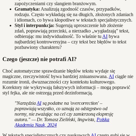
zapożyczeniami czy slangiem branżowym.
Gramatyka:
Analizują zgodność czasów, przypadków,
rodzaju. Często wykładają się na długich, złożonych zdaniach
i idiomach, co bywa kłopotliwe w tekstach specjalistycznych.
Styl i interpunkcja:
Sugerują uproszczenie lub złożenie
zdań, poprawiają przecinki, a nierzadko „wygładzają” tekst,
odbierając mu indywidualność. To właśnie tu
AI
bywa
najbardziej kontrowersyjna – czy tekst bez błędów to tekst
pozbawiony charakteru?
Czego (jeszcze) nie potrafi AI?
Choć automatyczne sprawdzanie błędów tekstu wydaje się
magiczne, rzeczywistość bywa bardziej zniuansowana.
AI
ciągle nie
rozumie ironii, dwuznaczności czy kontekstu kulturowego.
Korektory nie wykrywają fałszywych informacji – mogą poprawić
styl fejka, ale nie ostrzegą przed dezinformacją.
"Narzędzia
AI
są podatne na 'overcorrection' –
poprawiają wszystko, co uznają za odstępstwo od
normy, nie zważając na cel czy zamierzoną ekspresję
autora." — Dr. Tomasz Zieliński, lingwista,
Polska
Akademia Nauk, 2024
W tekstach specjalistycznych czy naukowych
AI
często gubi się w