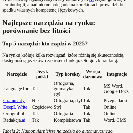
terminologii, a nadmierne poleganie na korektorach prowadzi do
spadku własnych kompetencji językowych.
Najlepsze narzędzia na rynku:
porównanie bez litości
Top 5 narzędzi: kto rządzi w 2025?
Na rynku króluje kilka rozwiązań, które różnią się skutecznością,
dostępnością języków i zakresem funkcji. Oto gorzki ranking:
Język
Wersja
Narzędzie
Typ korekty
Integracje
polski
darmowa
Ortografia,
MS Word,
LanguageTool
Tak
gramatyka,
Tak
Google Docs
styl
Grammarly
Nie
Ortografia, styl
Tak
Przeglądarki
DeepL Write
Częściowo
Styl
Tak
Online
Ortograf.pl
Tak
Ortografia
Tak
Online
Redakcja.
ai
Tak
Kompleksowa
Tak
Word, CMS
Tabela 2: Najpopularniejsze narzędzia do automatycznego