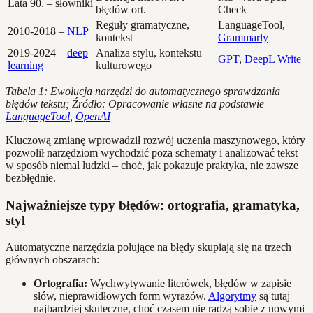
Lata 90. – słowniki
błędów ort.
Check
Reguły gramatyczne,
LanguageTool,
2010-2018 –
NLP
kontekst
Grammarly
2019-2024 –
deep
Analiza stylu, kontekstu
GPT
,
DeepL Write
learning
kulturowego
Tabela 1: Ewolucja narzędzi do automatycznego sprawdzania
błędów tekstu; Źródło: Opracowanie własne na podstawie
LanguageTool
,
OpenAI
Kluczową zmianę wprowadził rozwój uczenia maszynowego, który
pozwolił narzędziom wychodzić poza schematy i analizować tekst
w sposób niemal ludzki – choć, jak pokazuje praktyka, nie zawsze
bezbłędnie.
Najważniejsze typy błędów: ortografia, gramatyka,
styl
Automatyczne narzędzia polujące na błędy skupiają się na trzech
głównych obszarach:
Ortografia:
Wychwytywanie literówek, błędów w zapisie
słów, nieprawidłowych form wyrazów.
Algorytmy
są tutaj
najbardziej skuteczne, choć czasem nie radzą sobie z nowymi