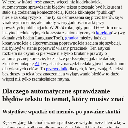
W erze, w której
tre
ść znaczy więcej niż kiedykolwiek,
automatyczne sprawdzanie błędów tekstu przestało być luksusem i
stało się codzienną koniecznością. Każde kliknięcie "publikuj"
niesie za sobą ryzyko – nie tylko ośmieszenia się przez literówkę w
viralowym memie, ale i utraty wiarygodności marki przy
poważnych publikacjach. W 2024 roku, gdy ponad 60% firm oraz
instytucji edukacyjnych korzysta z automatycznych
korektor
ów (wg
aktualnych badań LanguageTool),
granica
między ludzką
kreatywnością a algorytmiczną poprawnością zaciera się szybciej,
niż byłbyś w stanie poprawić własny przecinek. Ten artykuł
rozbiera na czynniki pierwsze nie tylko brutalne prawdy o
automatycznej korekcie, lecz także podszeptuje, jak nie dać się
złapać w pułapkę
AI
i wycisnąć z narzędzi redakcyjnych maksimum
dla własnych celów. To
przewodnik
dla tych, którzy czują, że tekst
bez duszy to tekst bez znaczenia, a wyłapywanie błędów to dużo
więcej niż tylko rzemieślnicza rutyna.
Dlaczego automatyczne sprawdzanie
błędów tekstu to temat, który musisz znać
Wstydliwe wpadki: od memów po poważne skutki
Ręka w górę, kto choć raz nie spalił się ze wstydu przez literówkę w
ważnym mailu albo publicznym poście. Wpadki językowe to nie