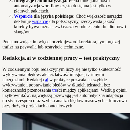
Integracje i automatyzacja:
Pełna funkcjonalność i
automatyzacja workflow często dostępna jest tylko w
płatnych pakietach.
Wsparcie
dla języka polskiego:
Choć większość narzędzi
deklaruje
wsparcie
dla polszczyzny, rzeczywista jakość
korekty bywa różna – zwłaszcza w odniesieniu do idiomów i
slangów.
Podsumowując: im więcej oczekujesz od korektora, tym prędzej
trafisz na paywalla lub restrykcje techniczne.
Redakcja.ai w codziennej pracy – test praktyczny
W codziennym boju redakcyjnym liczy się nie tylko skuteczność
wykrywania błędów, ale też łatwość integracji z innymi
narzędziami. Redakcja.
ai
w praktyce pozwala na szybkie
wykrywanie i poprawianie błędów w długich tekstach, bez
konieczności przenoszenia
tre
ści między aplikacjami. Według opinii
użytkowników, największą przewagą jest automatyczna adaptacja
do stylu zespołu oraz szybka analiza błędów masowych – kluczowa
przy dużych projektach contentowych.