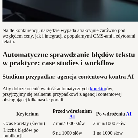
Na tle konkurencji, narzędzie wypada atrakcyjnie zarówno pod
względem ceny, jak i integracji z popularnymi CMS-ami i edytorami
tekstu.
Automatyczne sprawdzanie błędów tekstu
w praktyce: case studies i workflow
Studium przypadku: agencja contentowa kontra AI
Aby dobrze ocenić wartość automatycznych
korektor
ów,
przyjrzyjmy się realnemu przypadkowi z agencji contentowej
obsługującej kilkanaście portali.
Przed wdrożeniem
Kryterium
Po wdrożeniu
AI
AI
Czas korekty (średni)
7 min/1000 słów
2 min/1000 słów
Liczba błędów po
6 na 1000 słów
1 na 1000 słów
publikacji