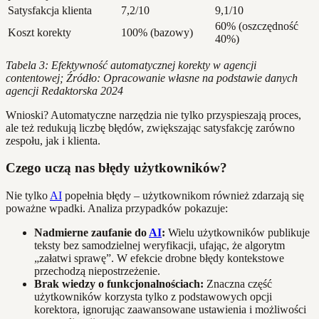
Satysfakcja klienta
7,2/10
9,1/10
60% (oszczędność
Koszt korekty
100% (bazowy)
40%)
Tabela 3: Efektywność automatycznej korekty w agencji
contentowej; Źródło: Opracowanie własne na podstawie danych
agencji Redaktorska 2024
Wnioski? Automatyczne narzędzia nie tylko przyspieszają proces,
ale też redukują liczbę błędów, zwiększając satysfakcję zarówno
zespołu, jak i klienta.
Czego uczą nas błędy użytkowników?
Nie tylko
AI
popełnia błędy – użytkownikom również zdarzają się
poważne wpadki. Analiza przypadków pokazuje:
Nadmierne zaufanie do
AI
:
Wielu użytkowników publikuje
teksty bez samodzielnej weryfikacji, ufając, że algorytm
„załatwi sprawę”. W efekcie drobne błędy kontekstowe
przechodzą niepostrzeżenie.
Brak wiedzy o funkcjonalnościach:
Znaczna część
użytkowników korzysta tylko z podstawowych opcji
korektora, ignorując zaawansowane ustawienia i możliwości