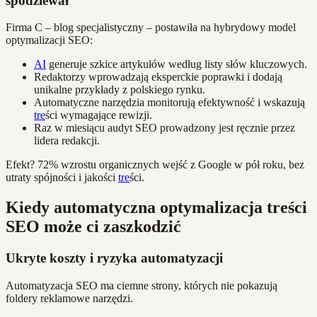
spodziewał
Firma C – blog specjalistyczny – postawiła na hybrydowy model
optymalizacji SEO:
AI
generuje szkice artykułów według listy słów kluczowych.
Redaktorzy wprowadzają eksperckie poprawki i dodają
unikalne przykłady z polskiego rynku.
Automatyczne narzędzia monitorują efektywność i wskazują
tre
ści wymagające rewizji.
Raz w miesiącu audyt SEO prowadzony jest ręcznie przez
lidera redakcji.
Efekt? 72% wzrostu organicznych wejść z Google w pół roku, bez
utraty spójności i jakości
tre
ści.
Kiedy automatyczna optymalizacja treści
SEO może ci zaszkodzić
Ukryte koszty i ryzyka automatyzacji
Automatyzacja SEO ma ciemne strony, których nie pokazują
foldery reklamowe narzędzi.