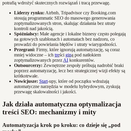
potrafią wdrożyć skutecznych rozwiązań i tracą przewagę.
Liderzy rynku:
Airbnb, Tripadvisor czy Booking.com
stosują programmatic SEO do masowego generowania
zoptymalizowanych stron, skalując działania bez utraty
kontroli nad jakością.
Spóźnialscy:
Małe agencje i lokalne biznesy często polegają
na gotowych szablonach i automatach bez nadzoru, co
prowadzi do powielania błędów i utraty wiarygodności.
Przegrani:
Firmy, które ignorują automatyzację, są coraz
mniej widoczne – ich
tre
ści
gin
ą pod natłokiem
zoptymalizowanych przez
AI
konkurentów.
Outsourcerzy:
Zewnętrzne zespoły próbują nadrobić braki
poprzez automatyzację, lecz bez strategicznej wizji efekty są
krótkotrwałe.
Nowicjusze:
Start
-upy, które od początku wdrażają
automatyczne narzędzia w modelu hybrydowym, zyskują
przewagę skalowalności i jakości.
Jak działa automatyczna optymalizacja
treści SEO: mechanizmy i mity
Automatyzacja krok po kroku: co dzieje się „pod