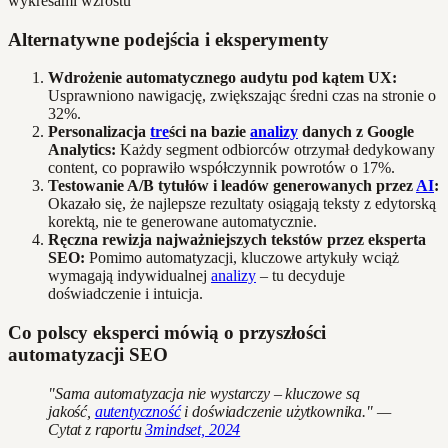
Alternatywne podejścia i eksperymenty
Wdrożenie automatycznego audytu pod kątem UX:
Usprawniono nawigację, zwiększając średni czas na stronie o
32%.
Personalizacja
tre
ści na bazie
analizy
danych z Google
Analytics:
Każdy segment odbiorców otrzymał dedykowany
content, co poprawiło współczynnik powrotów o 17%.
Testowanie A/B tytułów i leadów generowanych przez
AI
:
Okazało się, że najlepsze rezultaty osiągają teksty z edytorską
korektą, nie te generowane automatycznie.
Ręczna rewizja najważniejszych tekstów przez eksperta
SEO:
Pomimo automatyzacji, kluczowe artykuły wciąż
wymagają indywidualnej
analizy
– tu decyduje
doświadczenie i intuicja.
Co polscy eksperci mówią o przyszłości
automatyzacji SEO
"Sama automatyzacja nie wystarczy – kluczowe są
jakość,
autentyczność
i doświadczenie użytkownika." —
Cytat z raportu
3mindset, 2024