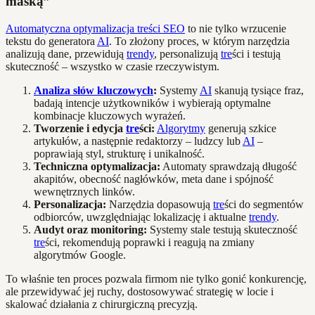
maską”
Automatyczna optymalizacja treści SEO
to nie tylko wrzucenie
tekstu do generatora
AI
. To złożony proces, w którym narzędzia
analizują dane, przewidują
trendy
, personalizują
tre
ści i testują
skuteczność – wszystko w czasie rzeczywistym.
Analiza słów kluczowych
:
Systemy
AI
skanują tysiące fraz,
badają intencje użytkowników i wybierają optymalne
kombinacje kluczowych wyrażeń.
Tworzenie i edycja
tre
ści:
Algorytmy
generują szkice
artykułów, a następnie redaktorzy – ludzcy lub
AI
–
poprawiają styl, strukturę i unikalność.
Techniczna optymalizacja:
Automaty sprawdzają długość
akapitów, obecność nagłówków, meta dane i spójność
wewnętrznych linków.
Personalizacja:
Narzędzia dopasowują
tre
ści do segmentów
odbiorców, uwzględniając lokalizację i aktualne
trendy
.
Audyt oraz monitoring:
Systemy stale testują skuteczność
tre
ści, rekomendują poprawki i reagują na zmiany
algorytmów Google.
To właśnie ten proces pozwala firmom nie tylko gonić konkurencję,
ale przewidywać jej ruchy, dostosowywać strategię w locie i
skalować działania z chirurgiczną precyzją.