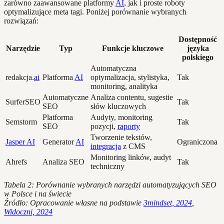
zarówno zaawansowane platformy
AI
, jak i proste roboty
optymalizujące meta tagi. Poniżej porównanie wybranych
rozwiązań:
Dostępność
Narzędzie
Typ
Funkcje kluczowe
języka
polskiego
Automatyczna
redakcja.
ai
Platforma
AI
optymalizacja, stylistyka,
Tak
monitoring, analityka
Automatyczne
Analiza contentu, sugestie
SurferSEO
Tak
SEO
słów kluczowych
Platforma
Audyty, monitoring
Semstorm
Tak
SEO
pozycji,
raporty
Tworzenie tekstów,
Jasper AI
Generator
AI
Ograniczona
integracja
z CMS
Monitoring linków, audyt
Ahrefs
Analiza SEO
Tak
techniczny
Tabela 2: Porównanie wybranych narzędzi automatyzujących SEO
w Polsce i na świecie
Źródło: Opracowanie własne na podstawie
3mindset, 2024
,
Widoczni, 2024