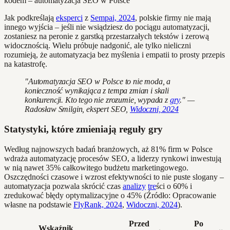
Jak podkreślają
eksperci
z
Sempai, 2024
, polskie firmy nie mają
innego wyjścia – jeśli nie wsiądziesz do pociągu automatyzacji,
zostaniesz na peronie z garstką przestarzałych tekstów i zerową
widocznością. Wielu próbuje nadgonić, ale tylko nieliczni
rozumieją, że automatyzacja bez myślenia i empatii to prosty przepis
na katastrofę.
"Automatyzacja SEO w Polsce to nie moda, a
konieczność wynikająca z tempa zmian i skali
konkurencji. Kto tego nie zrozumie, wypada z
gry
." —
Radosław Smilgin, ekspert SEO,
Widoczni, 2024
Statystyki, które zmieniają reguły gry
Według najnowszych badań branżowych, aż 81% firm w Polsce
wdraża automatyzację procesów SEO, a liderzy rynkowi inwestują
w nią nawet 35% całkowitego budżetu marketingowego.
Oszczędności czasowe i wzrost efektywności to nie puste slogany –
automatyzacja pozwala skrócić czas
analizy
tre
ści o 60% i
zredukować błędy optymalizacyjne o 45% (Źródło: Opracowanie
własne na podstawie
FlyRank, 2024
,
Widoczni, 2024
).
Przed
Po
Wskaźnik