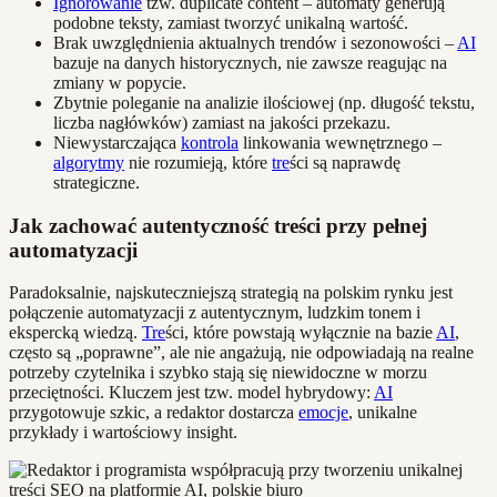
Ignorowanie
tzw. duplicate content – automaty generują
podobne teksty, zamiast tworzyć unikalną wartość.
Brak uwzględnienia aktualnych trendów i sezonowości –
AI
bazuje na danych historycznych, nie zawsze reagując na
zmiany w popycie.
Zbytnie poleganie na analizie ilościowej (np. długość tekstu,
liczba nagłówków) zamiast na jakości przekazu.
Niewystarczająca
kontrola
linkowania wewnętrznego –
algorytmy
nie rozumieją, które
tre
ści są naprawdę
strategiczne.
Jak zachować autentyczność treści przy pełnej
automatyzacji
Paradoksalnie, najskuteczniejszą strategią na polskim rynku jest
połączenie automatyzacji z autentycznym, ludzkim tonem i
ekspercką wiedzą.
Tre
ści, które powstają wyłącznie na bazie
AI
,
często są „poprawne”, ale nie angażują, nie odpowiadają na realne
potrzeby czytelnika i szybko stają się niewidoczne w morzu
przeciętności. Kluczem jest tzw. model hybrydowy:
AI
przygotowuje szkic, a redaktor dostarcza
emocje
, unikalne
przykłady i wartościowy insight.