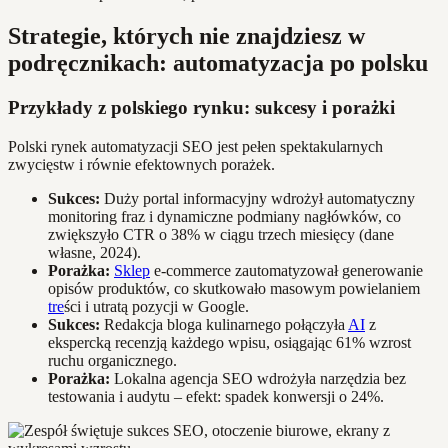
Strategie, których nie znajdziesz w
podręcznikach: automatyzacja po polsku
Przykłady z polskiego rynku: sukcesy i porażki
Polski rynek automatyzacji SEO jest pełen spektakularnych
zwycięstw i równie efektownych porażek.
Sukces:
Duży portal informacyjny wdrożył automatyczny
monitoring fraz i dynamiczne podmiany nagłówków, co
zwiększyło CTR o 38% w ciągu trzech miesięcy (dane
własne, 2024).
Porażka:
Sklep
e-commerce zautomatyzował generowanie
opisów produktów, co skutkowało masowym powielaniem
tre
ści i utratą pozycji w Google.
Sukces:
Redakcja bloga kulinarnego połączyła
AI
z
ekspercką recenzją każdego wpisu, osiągając 61% wzrost
ruchu organicznego.
Porażka:
Lokalna agencja SEO wdrożyła narzędzia bez
testowania i audytu – efekt: spadek konwersji o 24%.