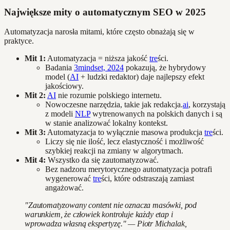
Największe mity o automatycznym SEO w 2025
Automatyzacja narosła mitami, które często obnażają się w
praktyce.
Mit 1:
Automatyzacja = niższa jakość
tre
ści.
Badania
3mindset, 2024
pokazują, że hybrydowy
model (
AI
+ ludzki redaktor) daje najlepszy efekt
jakościowy.
Mit 2:
AI
nie rozumie polskiego internetu.
Nowoczesne narzędzia, takie jak redakcja.
ai
, korzystają
z modeli
NLP
wytrenowanych na polskich danych i są
w stanie analizować lokalny kontekst.
Mit 3:
Automatyzacja to wyłącznie masowa produkcja
tre
ści.
Liczy się nie ilość, lecz elastyczność i możliwość
szybkiej reakcji na zmiany w algorytmach.
Mit 4:
Wszystko da się zautomatyzować.
Bez nadzoru merytorycznego automatyzacja potrafi
wygenerować
tre
ści, które odstraszają zamiast
angażować.
"Zautomatyzowany content nie oznacza masówki, pod
warunkiem, że człowiek kontroluje każdy etap i
wprowadza własną ekspertyzę." — Piotr Michalak,