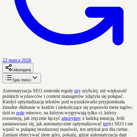
22 marca 2026
Udostępnij
Spis treści
Automatyzacja SEO zmieniła reguły
gry
szybciej, niż większość
polskich wydawców i content managerów zdążyła się połapać.
Kiedyś optymalizacja tekstów pod wyszukiwarki przypominała
żmudne dłubanie w kodzie i niekończące się poprawki meta tagów;
dziś to
pole
minowe, na którym wygrywają tylko ci, którzy
rozumieją, jak zręcznie łączyć
algorytmy
z ludzką intuicją. Jeśli
zastanawiasz się, jak automatycznie optymalizować
tre
ści SEO i nie
wpaść w pułapkę bezdusznej masówki, ten artykuł jest dla ciebie.
Zamiast obiecywać złote góry, pokażę, gdzie automatyzacja daje