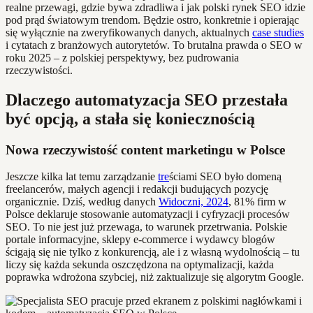
realne przewagi, gdzie bywa zdradliwa i jak polski rynek SEO idzie
pod prąd światowym trendom. Będzie ostro, konkretnie i opierając
się wyłącznie na zweryfikowanych danych, aktualnych
case studies
i cytatach z branżowych autorytetów. To brutalna prawda o SEO w
roku 2025 – z polskiej perspektywy, bez pudrowania
rzeczywistości.
Dlaczego automatyzacja SEO przestała
być opcją, a stała się koniecznością
Nowa rzeczywistość content marketingu w Polsce
Jeszcze kilka lat temu zarządzanie
tre
ściami SEO było domeną
freelancerów, małych agencji i redakcji budujących pozycję
organicznie. Dziś, według danych
Widoczni, 2024
, 81% firm w
Polsce deklaruje stosowanie automatyzacji i cyfryzacji procesów
SEO. To nie jest już przewaga, to warunek przetrwania. Polskie
portale informacyjne, sklepy e-commerce i wydawcy blogów
ścigają się nie tylko z konkurencją, ale i z własną wydolnością – tu
liczy się każda sekunda oszczędzona na optymalizacji, każda
poprawka wdrożona szybciej, niż zaktualizuje się algorytm Google.