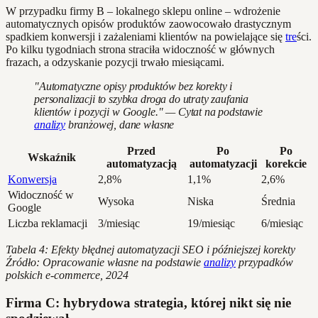
W przypadku firmy B – lokalnego sklepu online – wdrożenie
automatycznych opisów produktów zaowocowało drastycznym
spadkiem konwersji i zażaleniami klientów na powielające się
tre
ści.
Po kilku tygodniach strona straciła widoczność w głównych
frazach, a odzyskanie pozycji trwało miesiącami.
"Automatyczne opisy produktów bez korekty i
personalizacji to szybka droga do utraty zaufania
klientów i pozycji w Google." — Cytat na podstawie
analizy
branżowej, dane własne
Przed
Po
Po
Wskaźnik
automatyzacją
automatyzacji
korekcie
Konwersja
2,8%
1,1%
2,6%
Widoczność w
Wysoka
Niska
Średnia
Google
Liczba reklamacji
3/miesiąc
19/miesiąc
6/miesiąc
Tabela 4: Efekty błędnej automatyzacji SEO i późniejszej korekty
Źródło: Opracowanie własne na podstawie
analizy
przypadków
polskich e-commerce, 2024
Firma C: hybrydowa strategia, której nikt się nie