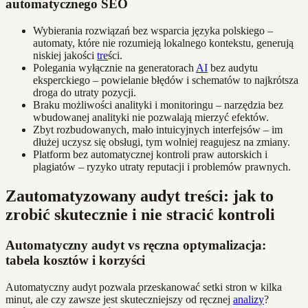
automatycznego SEO
Wybierania rozwiązań bez wsparcia języka polskiego –
automaty, które nie rozumieją lokalnego kontekstu, generują
niskiej jakości
tre
ści.
Polegania wyłącznie na generatorach
AI
bez audytu
eksperckiego – powielanie błędów i schematów to najkrótsza
droga do utraty pozycji.
Braku możliwości analityki i monitoringu – narzędzia bez
wbudowanej analityki nie pozwalają mierzyć efektów.
Zbyt rozbudowanych, mało intuicyjnych interfejsów – im
dłużej uczysz się obsługi, tym wolniej reagujesz na zmiany.
Platform bez automatycznej kontroli praw autorskich i
plagiatów – ryzyko utraty reputacji i problemów prawnych.
Zautomatyzowany audyt treści: jak to
zrobić skutecznie i nie stracić kontroli
Automatyczny audyt vs ręczna optymalizacja:
tabela kosztów i korzyści
Automatyczny audyt pozwala przeskanować setki stron w kilka
minut, ale czy zawsze jest skuteczniejszy od ręcznej
analizy
?