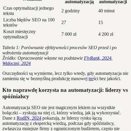
automatyzacją
automatyzacji
Czas optymalizacji jednego
2 godziny
40 minut
tekstu
Liczba błędów SEO na 100
27
15
tekstów
Koszt miesięczny
7 000 zł
4 200 zł
optymalizacji
Tabela 1: Porównanie efektywności procesów SEO przed i po
wdrożeniu automatyzacji
Źródło: Opracowanie własne na podstawie
FlyRank, 2024
,
Widoczni, 2024
Oszczędności są wymierne, lecz tylko wtedy, gdy automatyzacja nie
zamienia się w bezmyślną produkcję masowej
tre
ści bez jakości.
Kto naprawdę korzysta na automatyzacji: liderzy vs
spóźnialscy
Automatyzacja SEO nie jest magicznym lekiem na wszystkie
bolączki – zyskują na niej ci, którzy wiedzą, jak ją wykorzystać.
Dane z
RodIN, 2024
pokazują, że liderzy rynku łączą
automatyzację z ekspercką wiedzą, podczas gdy spóźnialscy,
zwłaszcza mniejsze firmy z ograniczonym budżetem, często nie