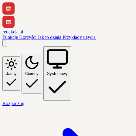
redakcja.ai
Funkcje
Korzyści
Jak to działa
Przykłady użycia
Jasny
Ciemny
Systemowy
Rozpocznij