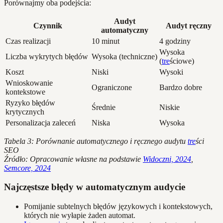
Porównajmy oba podejścia:
Audyt
Czynnik
Audyt ręczny
automatyczny
Czas realizacji
10 minut
4 godziny
Wysoka
Liczba wykrytych błędów
Wysoka (techniczne)
(
tre
ściowe)
Koszt
Niski
Wysoki
Wnioskowanie
Ograniczone
Bardzo dobre
kontekstowe
Ryzyko błędów
Średnie
Niskie
krytycznych
Personalizacja zaleceń
Niska
Wysoka
Tabela 3: Porównanie automatycznego i ręcznego audytu
tre
ści
SEO
Źródło: Opracowanie własne na podstawie
Widoczni, 2024
,
Semcore, 2024
Najczęstsze błędy w automatycznym audycie
Pomijanie subtelnych błędów językowych i kontekstowych,
których nie wyłapie żaden automat.