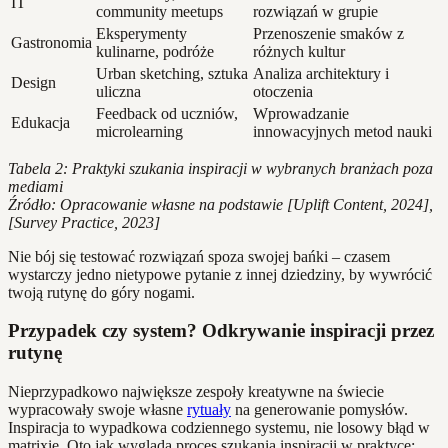
IT
community meetups
rozwiązań w grupie
Eksperymenty
Przenoszenie smaków z
Gastronomia
kulinarne, podróże
różnych kultur
Urban sketching, sztuka
Analiza architektury i
Design
uliczna
otoczenia
Feedback od uczniów,
Wprowadzanie
Edukacja
microlearning
innowacyjnych metod nauki
Tabela 2: Praktyki szukania inspiracji w wybranych branżach poza
mediami
Źródło: Opracowanie własne na podstawie [Uplift Content, 2024],
[Survey Practice, 2023]
Nie bój się testować rozwiązań spoza swojej bańki – czasem
wystarczy jedno nietypowe pytanie z innej dziedziny, by wywrócić
twoją rutynę do góry nogami.
Przypadek czy system? Odkrywanie inspiracji przez
rutynę
Nieprzypadkowo największe zespoły kreatywne na świecie
wypracowały swoje własne
rytuały
na generowanie pomysłów.
Inspiracja to wypadkowa codziennego systemu, nie losowy błąd w
matrixie. Oto jak wygląda proces szukania inspiracji w praktyce: