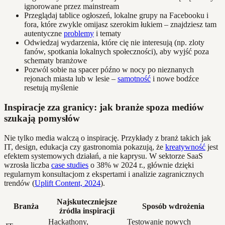
ignorowane przez mainstream
Przeglądaj tablice ogłoszeń, lokalne grupy na Facebooku i
fora, które zwykle omijasz szerokim łukiem – znajdziesz tam
autentyczne
problemy
i tematy
Odwiedzaj wydarzenia, które cię nie interesują (np. zloty
fanów, spotkania lokalnych społeczności), aby wyjść poza
schematy branżowe
Pozwól sobie na spacer późno w nocy po nieznanych
rejonach miasta lub w lesie –
samotność
i nowe bodźce
resetują myślenie
Inspiracje zza granicy: jak branże spoza mediów
szukają pomysłów
Nie tylko media walczą o inspirację. Przykłady z branż takich jak
IT, design, edukacja czy gastronomia pokazują, że
kreatywność
jest
efektem systemowych działań, a nie kaprysu. W sektorze SaaS
wzrosła liczba
case studies
o 38% w 2024 r., głównie dzięki
regularnym konsultacjom z ekspertami i analizie zagranicznych
trendów (
Uplift Content, 2024
).
Najskuteczniejsze
Branża
Sposób wdrożenia
źródła inspiracji
Hackathony,
Testowanie nowych