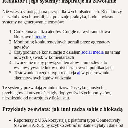
Redaktor i jego systemy: inspiracje na zawołanie
Nie wszyscy polegają na przypadkowych olśnieniach. Redaktorzy
naczelni dużych portali, jak pokazuje praktyka, budują własne
systemy na generowanie tematów:
Codzienna analiza alertów Google na wybrane słowa
kluczowe i
trendy
Monitoring konkurencyjnych portali przez agregatory
newsów
Cotygodniowe konsultacje z działem
social media
na temat
nowych zjawisk w komentarzach
Tworzenie mapy powiązań tematów – umożliwia to
wychwytywanie luk w dotychczasowych publikacjach
Testowanie narzędzi typu redakcja.
ai
w generowaniu
alternatywnych kątów widzenia
Te systemy pozwalają zminimalizować ryzyko „pustych
przebiegów” i utrzymać ciągły dopływ świeżych pomysłów,
niezależnie od nastroju czy ilości snu.
Przykłady ze świata: jak inni radzą sobie z blokadą
Reporterzy z USA korzystają z platform typu Connectively
(dawne HARO), by szybko zebrać unikalne cytaty i dane od