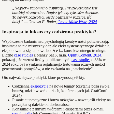
„Najpierw zapomnij o inspiracji. Przyzwyczajenie jest
bardziej niezawodne. Napisz tyle czy tyle słów dziennie.
To nawyk pozwoli ci, kiedy będziesz w rozterce, iść
dalej.” — Octavia E. Butler,
Create Make Write, 2024
Inspiracja to luksus czy codzienna praktyka?
Współczesne badania nad psychologią kreatywności potwierdzają:
inspiracja to nie mistyczny dar, ale efekt systematycznego działania,
eksponowania się na nowe bodźce i... konsekwentnego treningu.
Liczne
case studies
z branży SaaS, m.in.
Uplift Content, 2024
,
pokazują, że wzrost liczby publikowanych
case studies
o 38% w
2024 roku był wynikiem regularnego testowania różnych metod
generowania pomysłów, a nie czekania na „natchnienie”.
Oto najważniejsze praktyki, które przynoszą efekty:
Codzienna
ekspozycja
na nowe tematy (czytanie poza swoją
branżą, udział w webinariach, konferencjach jak GrafConf
2024)
Pisanie automatyczne i burza mózgów – nawet jeśli efekty na
początku są dalekie od doskonałości
Konsultacje z innymi twórcami i ekspertami przez e-mail,
social media
lub Connectively (dawniej HARO)