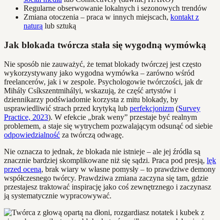
Regularne obserwowanie lokalnych i sezonowych trendów
Zmiana otoczenia – praca w innych miejscach,
kontakt z
naturą
lub sztuką
Jak blokada twórcza stała się wygodną wymówką
Nie sposób nie zauważyć, że temat blokady twórczej jest często
wykorzystywany jako wygodna wymówka – zarówno wśród
freelancerów, jak i w zespole. Psychologowie twórczości, jak dr
Mihály Csíkszentmihályi, wskazują, że część artystów i
dziennikarzy podświadomie korzysta z mitu blokady, by
usprawiedliwić strach przed krytyką lub
perfekcjonizm
(
Survey
Practice, 2023
). W efekcie „brak weny” przestaje być realnym
problemem, a staje się wytrychem pozwalającym odsunąć od siebie
odpowiedzialność
za twórczą odwagę.
Nie oznacza to jednak, że blokada nie istnieje – ale jej źródła są
znacznie bardziej skomplikowane niż się sądzi. Praca pod presją,
lęk
przed oceną
, brak wiary w własne pomysły – to prawdziwe demony
współczesnego twórcy. Prawdziwa zmiana zaczyna się tam, gdzie
przestajesz traktować inspirację jako coś zewnętrznego i zaczynasz
ją systematycznie wypracowywać.