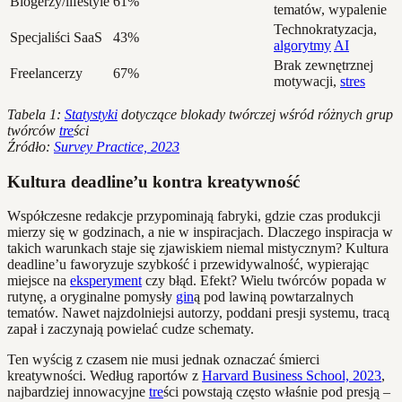
Blogerzy/lifestyle
61%
tematów, wypalenie
Technokratyzacja,
Specjaliści SaaS
43%
algorytmy
AI
Brak zewnętrznej
Freelancerzy
67%
motywacji,
stres
Tabela 1:
Statystyki
dotyczące blokady twórczej wśród różnych grup
twórców
tre
ści
Źródło:
Survey Practice, 2023
Kultura deadline’u kontra kreatywność
Współczesne redakcje przypominają fabryki, gdzie czas produkcji
mierzy się w godzinach, a nie w inspiracjach. Dlaczego inspiracja w
takich warunkach staje się zjawiskiem niemal mistycznym? Kultura
deadline’u faworyzuje szybkość i przewidywalność, wypierając
miejsce na
eksperyment
czy błąd. Efekt? Wielu twórców popada w
rutynę, a oryginalne pomysły
gin
ą pod lawiną powtarzalnych
tematów. Nawet najzdolniejsi autorzy, poddani presji systemu, tracą
zapał i zaczynają powielać cudze schematy.
Ten wyścig z czasem nie musi jednak oznaczać śmierci
kreatywności. Według raportów z
Harvard Business School, 2023
,
najbardziej innowacyjne
tre
ści powstają często właśnie pod presją –