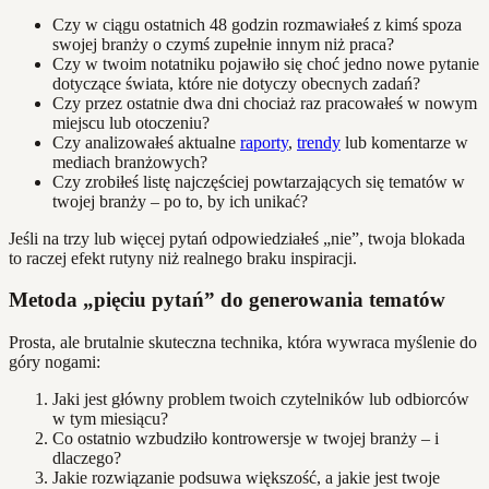
Czy w ciągu ostatnich 48 godzin rozmawiałeś z kimś spoza
swojej branży o czymś zupełnie innym niż praca?
Czy w twoim notatniku pojawiło się choć jedno nowe pytanie
dotyczące świata, które nie dotyczy obecnych zadań?
Czy przez ostatnie dwa dni chociaż raz pracowałeś w nowym
miejscu lub otoczeniu?
Czy analizowałeś aktualne
raporty
,
trendy
lub komentarze w
mediach branżowych?
Czy zrobiłeś listę najczęściej powtarzających się tematów w
twojej branży – po to, by ich unikać?
Jeśli na trzy lub więcej pytań odpowiedziałeś „nie”, twoja blokada
to raczej efekt rutyny niż realnego braku inspiracji.
Metoda „pięciu pytań” do generowania tematów
Prosta, ale brutalnie skuteczna technika, która wywraca myślenie do
góry nogami:
Jaki jest główny problem twoich czytelników lub odbiorców
w tym miesiącu?
Co ostatnio wzbudziło kontrowersje w twojej branży – i
dlaczego?
Jakie rozwiązanie podsuwa większość, a jakie jest twoje