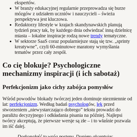
ekspertów.
W branży edukacyjnej regularnie przeprowadza się burze
mózgów z udziałem uczniów i nauczycieli – świeża
perspektywa jest kluczowa.
Redaktorzy lifestyle w krajach skandynawskich planują
tydzień pracy tak, by każdego dnia odwiedzać inną dzielnicę
miasta – lokalne inspiracje rodzą nowe
trendy
tematyczne.
W sektorze SaaS coraz popularniejsze stają się tzw. „sprinty
kreatywne”, czyli 60-minutowe maratony wymyślania
tematów przez cały zespół.
Co cię blokuje? Psychologiczne
mechanizmy inspiracji (i ich sabotaż)
Perfekcjonizm jako cichy zabójca pomysłów
Wśród powodów blokady twórczej jeden dominuje niezmiennie od
lat:
perfekcjonizm
. Według badań
psycholog
ów,
lęk
przed
stworzeniem „niewystarczająco dobrego” tekstu prowadzi do
paraliżu decyzyjnego i odkładania pisania na później. Najlepsi
twórcy akceptują, że pierwsze wersje są złe – i to właśnie pozwala
im iść dalej.
„Doskonałość to wróg postępu. Dopiero akceptując