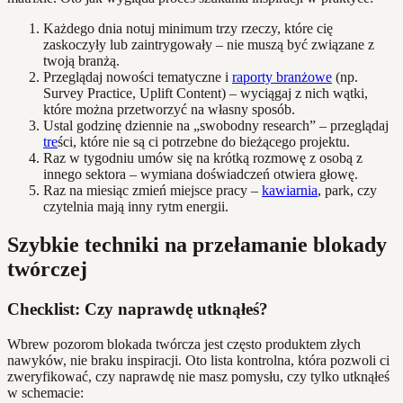
Każdego dnia notuj minimum trzy rzeczy, które cię
zaskoczyły lub zaintrygowały – nie muszą być związane z
twoją branżą.
Przeglądaj nowości tematyczne i
raporty branżowe
(np.
Survey Practice, Uplift Content) – wyciągaj z nich wątki,
które można przetworzyć na własny sposób.
Ustal godzinę dziennie na „swobodny research” – przeglądaj
tre
ści, które nie są ci potrzebne do bieżącego projektu.
Raz w tygodniu umów się na krótką rozmowę z osobą z
innego sektora – wymiana doświadczeń otwiera głowę.
Raz na miesiąc zmień miejsce pracy –
kawiarnia
, park, czy
czytelnia mają inny rytm energii.
Szybkie techniki na przełamanie blokady
twórczej
Checklist: Czy naprawdę utknąłeś?
Wbrew pozorom blokada twórcza jest często produktem złych
nawyków, nie braku inspiracji. Oto lista kontrolna, która pozwoli ci
zweryfikować, czy naprawdę nie masz pomysłu, czy tylko utknąłeś
w schemacie: