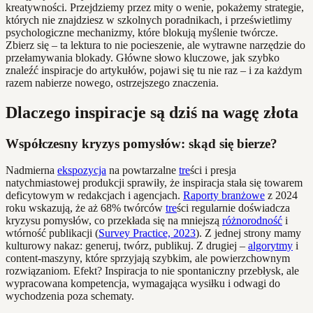
kreatywności. Przejdziemy przez mity o wenie, pokażemy strategie,
których nie znajdziesz w szkolnych poradnikach, i prześwietlimy
psychologiczne mechanizmy, które blokują myślenie twórcze.
Zbierz się – ta lektura to nie pocieszenie, ale wytrawne narzędzie do
przełamywania blokady. Główne słowo kluczowe, jak szybko
znaleźć inspiracje do artykułów, pojawi się tu nie raz – i za każdym
razem nabierze nowego, ostrzejszego znaczenia.
Dlaczego inspiracje są dziś na wagę złota
Współczesny kryzys pomysłów: skąd się bierze?
Nadmierna
ekspozycja
na powtarzalne
tre
ści i presja
natychmiastowej produkcji sprawiły, że inspiracja stała się towarem
deficytowym w redakcjach i agencjach.
Raporty branżowe
z 2024
roku wskazują, że aż 68% twórców
tre
ści regularnie doświadcza
kryzysu pomysłów, co przekłada się na mniejszą
różnorodność
i
wtórność publikacji (
Survey Practice, 2023
). Z jednej strony mamy
kulturowy nakaz: generuj, twórz, publikuj. Z drugiej –
algorytmy
i
content-maszyny, które sprzyjają szybkim, ale powierzchownym
rozwiązaniom. Efekt? Inspiracja to nie spontaniczny przebłysk, ale
wypracowana kompetencja, wymagająca wysiłku i odwagi do
wychodzenia poza schematy.