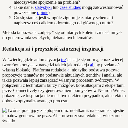
nieoczywiste spojrzenie na problem?
Jakie dane,
statystyki
lub
case studies
mogą zakwestionować
powszechne
opinie
?
Co się stanie, jeśli w ogóle zignorujesz utarty schemat i
napiszesz coś całkiem odwrotnego od głównego nurtu?
Metoda ta pozwala „odpiąć” się od utartych kolein i zmusić umysł
do generowania świeżych, niebanalnych tematów.
Redakcja.ai i przyszłość sztucznej inspiracji
W świecie, gdzie automatyzacja
tre
ści staje się normą, coraz więcej
twórców korzysta z narzędzi takich jak redakcja.
ai
, by przełamać
własną blokadę. Platforma redakcja.
ai
nie tylko podsuwa gotowe
propozycje tematów na podstawie aktualnych trendów i analiz, ale
także pozwala lepiej zarządzać własnym procesem twórczym. W
połączeniu z technikami burzy mózgów, konsultacjami z ekspertami
przez Connectively czy generowaniem pomysłów w Neuron Writer,
pokazuje, że inspiracja nie musi być efektem przypadku, ale efektem
dobrze zoptymalizowanego procesu.