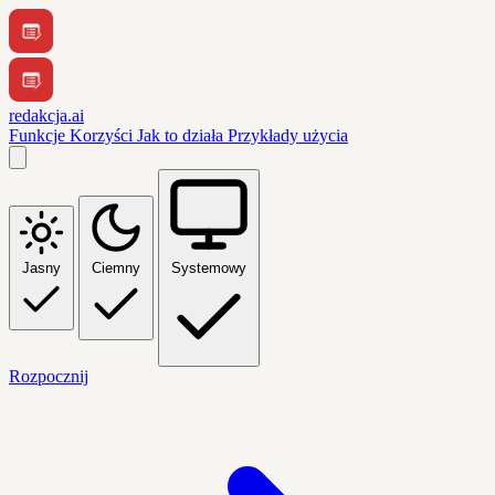
redakcja.ai
Funkcje
Korzyści
Jak to działa
Przykłady użycia
Jasny
Ciemny
Systemowy
Rozpocznij