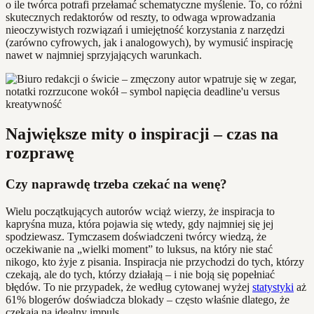
o ile twórca potrafi przełamać schematyczne myślenie. To, co różni
skutecznych redaktorów od reszty, to odwaga wprowadzania
nieoczywistych rozwiązań i umiejętność korzystania z narzędzi
(zarówno cyfrowych, jak i analogowych), by wymusić inspirację
nawet w najmniej sprzyjających warunkach.
Największe mity o inspiracji – czas na
rozprawę
Czy naprawdę trzeba czekać na wenę?
Wielu początkujących autorów wciąż wierzy, że inspiracja to
kapryśna muza, która pojawia się wtedy, gdy najmniej się jej
spodziewasz. Tymczasem doświadczeni twórcy wiedzą, że
oczekiwanie na „wielki moment” to luksus, na który nie stać
nikogo, kto żyje z pisania. Inspiracja nie przychodzi do tych, którzy
czekają, ale do tych, którzy działają – i nie boją się popełniać
błędów. To nie przypadek, że według cytowanej wyżej
statystyki
aż
61% blogerów doświadcza blokady – często właśnie dlatego, że
czekają na idealny impuls.