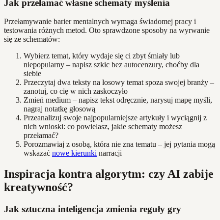
Jak przełamać własne schematy myślenia
Przełamywanie barier mentalnych wymaga świadomej pracy i
testowania różnych metod. Oto sprawdzone sposoby na wyrwanie
się ze schematów:
Wybierz temat, który wydaje się ci zbyt śmiały lub
niepopularny – napisz szkic bez autocenzury, choćby dla
siebie
Przeczytaj dwa teksty na losowy temat spoza swojej branży –
zanotuj, co cię w nich zaskoczyło
Zmień medium – napisz tekst odręcznie, narysuj mapę myśli,
nagraj notatkę głosową
Przeanalizuj swoje najpopularniejsze artykuły i wyciągnij z
nich wnioski: co powielasz, jakie schematy możesz
przełamać?
Porozmawiaj z osobą, która nie zna tematu – jej pytania mogą
wskazać
nowe kierunki
narracji
Inspiracja kontra algorytm: czy AI zabije
kreatywność?
Jak sztuczna inteligencja zmienia reguły gry