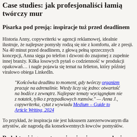
Case studies: jak profesjonaliści łamią
twórczy mur
Pisarka pod presją: inspiracje tuż przed deadlinem
Historia Anny, copywriterki w agencji reklamowej, idealnie
ilustruje, że najlepsze pomysły rodzą się nie z komfortu, ale z presji.
Na 40 minut przed deadlinem, z głową pełną sprzecznych
koncepcji, Anna sięga po telefon i dzwoni do znajomej z zupełnie
innej branży. Kilka losowych pytań o codzienność w produkcji
opakowań… i nagle pojawia się temat na felieton, który później
viralowo obiega LinkedIn.
"Końcówka deadlinu to moment, gdy twórczy
organizm
pracuje na adrenalinie. Wtedy liczy się jedno: otwartość
na bodźce z zewnątrz. Najlepsze tematy wyciągnęłam nie
z notatek, tylko z przypadkowych rozmów." — Anna J.,
copywriterka, cytat z wywiadu
Medium – Guide to
Article Writing, 2024
To przykład, że inspiracja nie jest luksusem zarezerwowanym dla
artystów, ale nagrodą dla konsekwentnych łowców pomysłów.