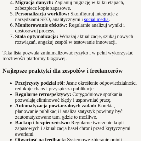
Migracja danych:
Zaplanuj migrację w kilku etapach,
zabezpiecz kopie zapasowe.
Personalizacja workflow:
Skonfiguruj integracje z
narzędziami SEO, analitycznymi i
social media
.
Monitorowanie efektów:
Regularnie analizuj wyniki i
dostosowuj procesy.
Stała optymalizacja:
Wdrażaj aktualizacje, szukaj nowych
rozwiązań, angażuj zespół w testowanie innowacji.
Taka lista pozwala zminimalizować ryzyko i w pełni wykorzystać
możliwości platformy blogowej.
Najlepsze praktyki dla zespołów i freelancerów
Przejrzysty podział ról:
Jasne określenie odpowiedzialności
redukuje chaos i przyspiesza publikacje.
Regularne retrospektywy:
Cotygodniowe spotkania
pozwalają eliminować błędy i usprawniać pracę.
Automatyzacja powtarzalnych zadań:
Korekta,
planowanie publikacji i analiza statystyk powinny być
zautomatyzowane tam, gdzie to możliwe.
Backup i bezpieczeństwo:
Regularne tworzenie kopii
zapasowych i aktualizacja haseł chroni przed krytycznymi
awariami.
Otwartość na feedback:
Systemowe zbieranie opinii