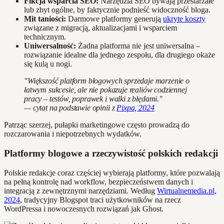
Fikcja wsparcia SEO:
Narzędzia SEO bywają przestarzałe
lub zbyt ogólne, by faktycznie podnieść widoczność bloga.
Mit taniości:
Darmowe platformy generują
ukryte koszty
związane z migracją, aktualizacjami i wsparciem
technicznym.
Uniwersalność:
Żadna platforma nie jest uniwersalna –
rozwiązanie idealne dla jednego zespołu, dla drugiego okaże
się kulą u nogi.
"Większość platform blogowych sprzedaje marzenie o
łatwym sukcesie, ale nie pokazuje realiów codziennej
pracy – testów, poprawek i walki z błędami."
— cytat na podstawie opinii z
Pixpa, 2024
Patrząc szerzej, pułapki marketingowe często prowadzą do
rozczarowania i niepotrzebnych wydatków.
Platformy blogowe a rzeczywistość polskich redakcji
Polskie redakcje coraz częściej wybierają platformy, które pozwalają
na pełną kontrolę nad workflow, bezpieczeństwem danych i
integracją z zewnętrznymi narzędziami. Według
Wirtualnemedia.pl,
2024
, tradycyjny Blogspot traci użytkowników na rzecz
WordPressa i nowoczesnych rozwiązań jak Ghost.