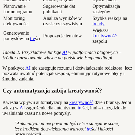
Planowanie
Sugerowanie dat
Optymalizacja
harmonogramu
publikacji
zasięgów
Monitoring
Analiza wyników w
Szybka reakcja na
efektywności
czasie rzeczywistym
trendy
Większa
Generowanie
Propozycje tematów
kreatywność
pomysłów na
tre
ści
zespołu
Tabela 2: Przykładowe funkcje
AI
w platformach blogowych –
źródło: opracowanie własne na podstawie Empemedia.pl
W praktyce
AI
nie zastępuje rozumu i doświadczenia redaktora, lecz
pozwala uwolnić potencjał zespołu, eliminując rutynowe błędy i
żmudne zadania.
Czy automatyzacja zabija kreatywność?
Kwestia wpływu automatyzacji na
kreatywność
dzieli branżę. Jedni
widzą w
AI
zagrożenie dla autentyzmu
tre
ści, inni – narzędzie do
uwalniania czasu na nowe pomysły.
"Automatyzacja nie powinna być celem samym w sobie,
lecz środkiem do zwiększania wartości
tre
ści i jakości
pracy redakcji."