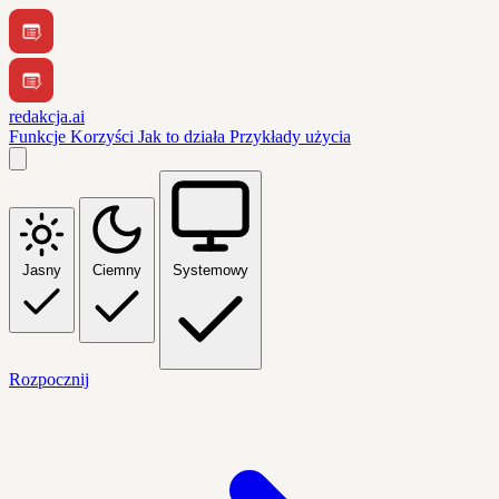
redakcja.ai
Funkcje
Korzyści
Jak to działa
Przykłady użycia
Jasny
Ciemny
Systemowy
Rozpocznij