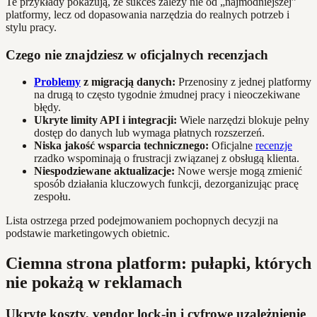
Te przykłady pokazują, że sukces zależy nie od „najmodniejszej”
platformy, lecz od dopasowania narzędzia do realnych potrzeb i
stylu pracy.
Czego nie znajdziesz w oficjalnych recenzjach
Problemy
z migracją danych:
Przenosiny z jednej platformy
na drugą to często tygodnie żmudnej pracy i nieoczekiwane
błędy.
Ukryte limity API i integracji:
Wiele narzędzi blokuje pełny
dostęp do danych lub wymaga płatnych rozszerzeń.
Niska jakość wsparcia technicznego:
Oficjalne
recenzje
rzadko wspominają o frustracji związanej z obsługą klienta.
Niespodziewane aktualizacje:
Nowe wersje mogą zmienić
sposób działania kluczowych funkcji, dezorganizując pracę
zespołu.
Lista ostrzega przed podejmowaniem pochopnych decyzji na
podstawie marketingowych obietnic.
Ciemna strona platform: pułapki, których
nie pokażą w reklamach
Ukryte koszty, vendor lock-in i cyfrowe uzależnienie