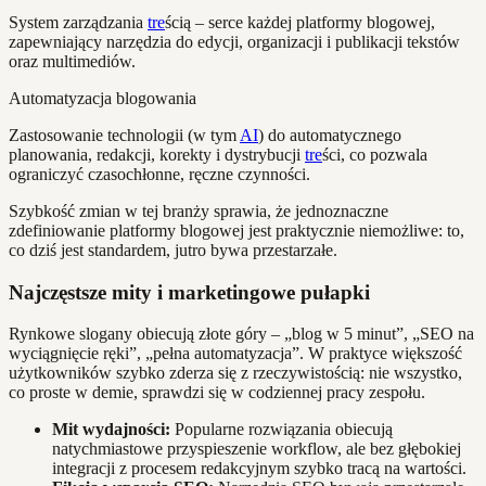
System zarządzania
tre
ścią – serce każdej platformy blogowej,
zapewniający narzędzia do edycji, organizacji i publikacji tekstów
oraz multimediów.
Automatyzacja blogowania
Zastosowanie technologii (w tym
AI
) do automatycznego
planowania, redakcji, korekty i dystrybucji
tre
ści, co pozwala
ograniczyć czasochłonne, ręczne czynności.
Szybkość zmian w tej branży sprawia, że jednoznaczne
zdefiniowanie platformy blogowej jest praktycznie niemożliwe: to,
co dziś jest standardem, jutro bywa przestarzałe.
Najczęstsze mity i marketingowe pułapki
Rynkowe slogany obiecują złote góry – „blog w 5 minut”, „SEO na
wyciągnięcie ręki”, „pełna automatyzacja”. W praktyce większość
użytkowników szybko zderza się z rzeczywistością: nie wszystko,
co proste w demie, sprawdzi się w codziennej pracy zespołu.
Mit wydajności:
Popularne rozwiązania obiecują
natychmiastowe przyspieszenie workflow, ale bez głębokiej
integracji z procesem redakcyjnym szybko tracą na wartości.