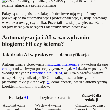
Fakty są takie: polskie redakcje, które inwestują w platformy
pozwalające na automatyzację i profesjonalizację, zyskują przewagę
w walce o uwagę czytelnika. Pozostali – zostają w tyle, uzależnieni
od przestarzałych narzędzi i nieefektywnych procesów.
Automatyzacja i AI w zarządzaniu
blogiem: hit czy ściema?
Jak działa AI w praktyce — demistyfikacja
Automatyzacja blogowania i
sztuczna inteligencja
wywołują skrajne
emocje
: od zachwytu po sceptycyzm. Ale jak
AI
działa w praktyce?
Według danych z
Empemedia.pl, 2024
, aż 66% blogerów wdraża
narzędzia optymalizujące SEO i analizę
tre
ści, a inteligentne
platformy, takie jak redakcja.
ai
, coraz częściej oferują automatyczną
korektę i monitoring wyników.
Korzyść dla
Funkcja
AI
Przykład działania
redakcji
Automatyczna
Wychwytywanie
Oszczędność czasu,
korekta tekstu
błędów, sugestie
lepsza jakość