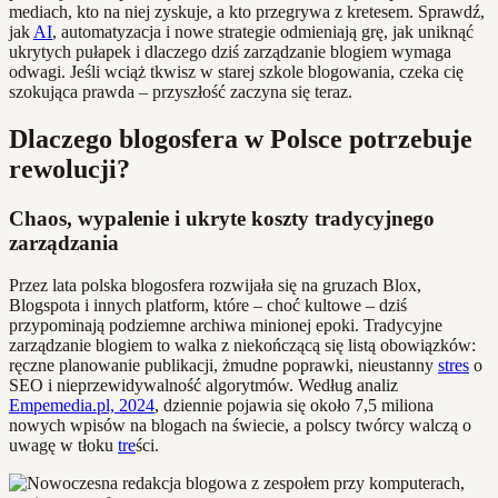
mediach, kto na niej zyskuje, a kto przegrywa z kretesem. Sprawdź,
jak
AI
, automatyzacja i nowe strategie odmieniają grę, jak uniknąć
ukrytych pułapek i dlaczego dziś zarządzanie blogiem wymaga
odwagi. Jeśli wciąż tkwisz w starej szkole blogowania, czeka cię
szokująca prawda – przyszłość zaczyna się teraz.
Dlaczego blogosfera w Polsce potrzebuje
rewolucji?
Chaos, wypalenie i ukryte koszty tradycyjnego
zarządzania
Przez lata polska blogosfera rozwijała się na gruzach Blox,
Blogspota i innych platform, które – choć kultowe – dziś
przypominają podziemne archiwa minionej epoki. Tradycyjne
zarządzanie blogiem to walka z niekończącą się listą obowiązków:
ręczne planowanie publikacji, żmudne poprawki, nieustanny
stres
o
SEO i nieprzewidywalność algorytmów. Według analiz
Empemedia.pl, 2024
, dziennie pojawia się około 7,5 miliona
nowych wpisów na blogach na świecie, a polscy twórcy walczą o
uwagę w tłoku
tre
ści.