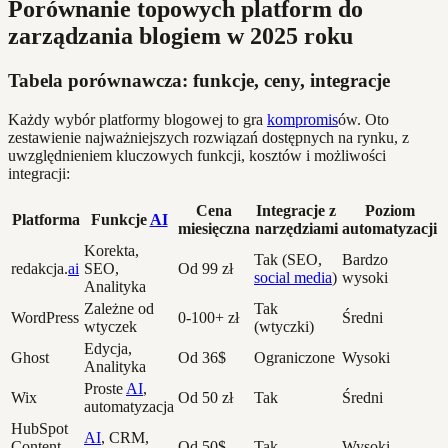
Porównanie topowych platform do
zarządzania blogiem w 2025 roku
Tabela porównawcza: funkcje, ceny, integracje
Każdy wybór platformy blogowej to gra
kompromis
ów. Oto
zestawienie najważniejszych rozwiązań dostępnych na rynku, z
uwzględnieniem kluczowych funkcji, kosztów i możliwości
integracji:
Cena
Integracje z
Poziom
Platforma
Funkcje
AI
miesięczna
narzędziami
automatyzacji
Korekta,
Tak (SEO,
Bardzo
redakcja.
ai
SEO,
Od 99 zł
social media
)
wysoki
Analityka
Zależne od
Tak
WordPress
0-100+ zł
Średni
wtyczek
(wtyczki)
Edycja,
Ghost
Od 36$
Ograniczone
Wysoki
Analityka
Proste
AI
,
Wix
Od 50 zł
Tak
Średni
automatyzacja
HubSpot
AI
, CRM,
Content
Od 50$
Tak
Wysoki