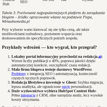
SEO
Hub
Tabela 3: Porównanie najpopularniejszych platform do zarządzania
blogiem – źródło: opracowanie własne na podstawie Pixpa,
Wirtualnemedia.pl
Przy wyborze warto kierować się nie tylko ceną, ale także
możliwościami rozbudowy, poziomem wsparcia oraz
dostosowaniem do specyficznych potrzeb zespołu.
Przykłady wdrożeń — kto wygrał, kto przegrał?
Lokalny portal informacyjny przechodzi na redakcja.
ai
:
Wzrost liczby publikacji o 40%, poprawa jakości dzięki
automatycznej korekcie, oszczędność czasu redakcji.
Mała firma blogowa testuje darmowy WordPress:
Problemy
z integracją SEO i automatyzacją, konieczność
częstych ręcznych poprawek.
Redakcja lifestylowa inwestuje w Ghost:
Szybka migracja,
lepsza analityka, ale ograniczone
opcje
personalizacji.
Duże wydawnictwo wybiera HubSpot Content Hub:
Pełna
integracja
z CRM, silne narzędzia analiz, lecz wysokie
koszty utrzymania.