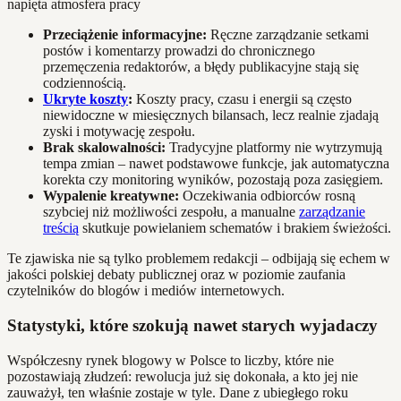
Przeciążenie informacyjne:
Ręczne zarządzanie setkami
postów i komentarzy prowadzi do chronicznego
przemęczenia redaktorów, a błędy publikacyjne stają się
codziennością.
Ukryte koszty
:
Koszty pracy, czasu i energii są często
niewidoczne w miesięcznych bilansach, lecz realnie zjadają
zyski i motywację zespołu.
Brak skalowalności:
Tradycyjne platformy nie wytrzymują
tempa zmian – nawet podstawowe funkcje, jak automatyczna
korekta czy monitoring wyników, pozostają poza zasięgiem.
Wypalenie kreatywne:
Oczekiwania odbiorców rosną
szybciej niż możliwości zespołu, a manualne
zarządzanie
treścią
skutkuje powielaniem schematów i brakiem świeżości.
Te zjawiska nie są tylko problemem redakcji – odbijają się echem w
jakości polskiej debaty publicznej oraz w poziomie zaufania
czytelników do blogów i mediów internetowych.
Statystyki, które szokują nawet starych wyjadaczy
Współczesny rynek blogowy w Polsce to liczby, które nie
pozostawiają złudzeń: rewolucja już się dokonała, a kto jej nie
zauważył, ten właśnie zostaje w tyle. Dane z ubiegłego roku