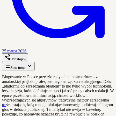
25 marca 2026
Udostępnij
Spis treści
Blogowanie w Polsce przeszło radykalną metamorfozę – z
amatorskiej pasji do profesjonalnego narzędzia redakcyjnego. Dziś
„platforma do zarządzania blogiem” to nie tylko wybór technologii,
lecz decyzja, która definiuje tempo i jakość pracy całych redakcji. W
epoce przeładowania informacją, chaosu workflow i
wyprzedzających się algorytmów, tradycyjne metody zarządzania
tre
ścią stają się kulą u nogi, blokując innowację i odbierając blogom
głos w debacie publicznej. Ten artykuł nie owija w bawełnę:
pokazuje, co naprawdę oznacza brutalna rewolucja w polskich