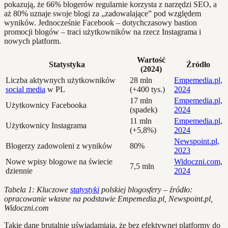
pokazują, że 66% blogerów regularnie korzysta z narzędzi SEO, a
aż 80% uznaje swoje blogi za „zadowalające” pod względem
wyników. Jednocześnie Facebook – dotychczasowy bastion
promocji blogów – traci użytkowników na rzecz Instagrama i
nowych platform.
Wartość
Statystyka
Źródło
(2024)
Liczba aktywnych użytkowników
28 mln
Empemedia.pl,
social media
w PL
(+400 tys.)
2024
17 mln
Empemedia.pl,
Użytkownicy Facebooka
(spadek)
2024
11 mln
Empemedia.pl,
Użytkownicy Instagrama
(+5,8%)
2024
Newspoint.pl,
Blogerzy zadowoleni z wyników
80%
2023
Nowe wpisy blogowe na świecie
Widoczni.com,
7,5 mln
dziennie
2024
Tabela 1: Kluczowe
statystyki
polskiej blogosfery – źródło:
opracowanie własne na podstawie Empemedia.pl, Newspoint.pl,
Widoczni.com
Takie dane brutalnie uświadamiają, że bez efektywnej platformy do