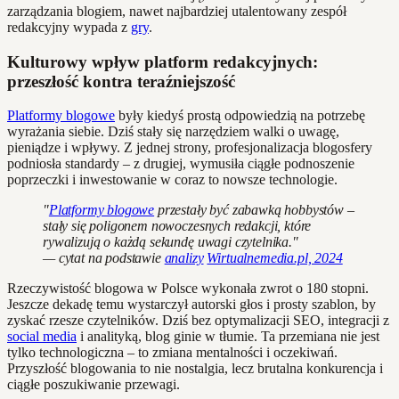
zarządzania blogiem, nawet najbardziej utalentowany zespół
redakcyjny wypada z
gry
.
Kulturowy wpływ platform redakcyjnych:
przeszłość kontra teraźniejszość
Platformy blogowe
były kiedyś prostą odpowiedzią na potrzebę
wyrażania siebie. Dziś stały się narzędziem walki o uwagę,
pieniądze i wpływy. Z jednej strony, profesjonalizacja blogosfery
podniosła standardy – z drugiej, wymusiła ciągłe podnoszenie
poprzeczki i inwestowanie w coraz to nowsze technologie.
"
Platformy blogowe
przestały być zabawką hobbystów –
stały się poligonem nowoczesnych redakcji, które
rywalizują o każdą sekundę uwagi czytelnika."
— cytat na podstawie
analizy
Wirtualnemedia.pl, 2024
Rzeczywistość blogowa w Polsce wykonała zwrot o 180 stopni.
Jeszcze dekadę temu wystarczył autorski głos i prosty szablon, by
zyskać rzesze czytelników. Dziś bez optymalizacji SEO, integracji z
social media
i analityką, blog ginie w tłumie. Ta przemiana nie jest
tylko technologiczna – to zmiana mentalności i oczekiwań.
Przyszłość blogowania to nie nostalgia, lecz brutalna konkurencja i
ciągłe poszukiwanie przewagi.