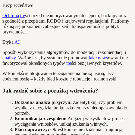
Bezpieczeństwo
Ochrona
tre
ści przed nieautoryzowanym dostępem, backupy oraz
zgodność z przepisami RODO i krajowymi regulacjami. Platformy
różnią się poziomem zabezpieczeń i transparentnością polityk
prywatności.
Etyka
AI
Sposób wykorzystania algorytmów do moderacji, rekomendacji i
analizy
. Ważne jest, by system nie promował
fake news
ów ani nie
faworyzował określonych typów
tre
ści bez jawnych kryteriów.
W kontekście blogowania te zagadnienia nie są teorią, lecz
codziennością – każdy błąd kosztuje reputację i realne zyski.
Jak radzić sobie z porażką wdrożenia?
Dokładna analiza przyczyn:
Zidentyfikuj, czy problem
wynika z narzędzia, braku szkoleń, czy niedopasowania do
potrzeb.
Komunikacja z zespołem:
Angażuj wszystkich w proces
wyciągania wniosków, unikaj szukania winnych.
Plan naprawczy:
Określ konkretne działania – migracja,
renegocjacja umowy, zmiana procesów.