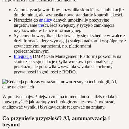
Automatyzacja workflow pozwoliła skrócić czas publikacji z
dni do minut, ale wymusiła nowe standardy kontroli jakości.
Narzędzia do
analizy
danych umożliwiły precyzyjne
targetowanie
tre
ści, lecz zwiększyły ryzyko zamknięcia
użytkownika w bańce informacyjnej.
Systemy do weryfikacji faktów stały się niezbędne w walce z
dezinformacją, lecz wymagają stałego nadzoru i współpracy z
zewnętrznymi partnerami, np. platformami
społecznościowymi.
Integracja
DMP (Data Management Platform) pozwoliła na
skuteczną segmentację użytkowników i personalizację
przekazu, ale postawiła wyzwania w zakresie ochrony
prywatności i zgodności z RODO.
W praktyce najważniejsza zmiana to mentalność – dziś redakcje
muszą myśleć jak startupy technologiczne: testować, wdrażać,
analizować wyniki i błyskawicznie reagować na zmiany.
Co przyniesie przyszłość? AI, automatyzacja i
beyond