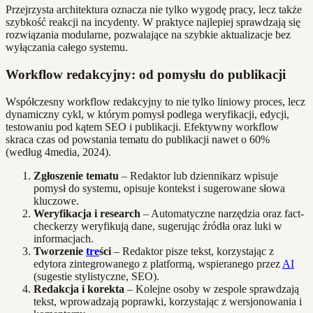
Przejrzysta architektura oznacza nie tylko wygodę pracy, lecz także
szybkość reakcji na incydenty. W praktyce najlepiej sprawdzają się
rozwiązania modularne, pozwalające na szybkie aktualizacje bez
wyłączania całego systemu.
Workflow redakcyjny: od pomysłu do publikacji
Współczesny workflow redakcyjny to nie tylko liniowy proces, lecz
dynamiczny cykl, w którym pomysł podlega weryfikacji, edycji,
testowaniu pod kątem SEO i publikacji. Efektywny workflow
skraca czas od powstania tematu do publikacji nawet o 60%
(według 4media, 2024).
Zgłoszenie tematu
– Redaktor lub dziennikarz wpisuje
pomysł do systemu, opisuje kontekst i sugerowane słowa
kluczowe.
Weryfikacja i research
– Automatyczne narzędzia oraz fact-
checkerzy weryfikują dane, sugerując źródła oraz luki w
informacjach.
Tworzenie
tre
ści
– Redaktor pisze tekst, korzystając z
edytora zintegrowanego z platformą, wspieranego przez
AI
(sugestie stylistyczne, SEO).
Redakcja i korekta
– Kolejne osoby w zespole sprawdzają
tekst, wprowadzają poprawki, korzystając z wersjonowania i