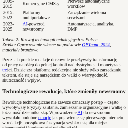
2005-
Pierwsze automatyczne
Komercyjne CMS-y
2015
workflow
2015-
Platformy
Zarządzanie wieloma
2022
multiportalowe
serwisami
2023-
AI
-powered
Automatyzacja, analityka,
2025
newsroomy
DMP
Tabela 2: Rozwój technologii redakcyjnych w Polsce
Źródło: Opracowanie własne na podstawie
OPTeam, 2024
,
materiały branżowe
Przez lata polskie redakcje dosłownie przeżywały transformację –
od pracy na oślep do pełnej kontroli nad dystrybucją i monetyzacją
tre
ści. Dzisiejsza platforma redakcyjna nie służy tylko zarządzaniu
tekstem, ale staje się narzędziem do walki o wiarygodność,
skuteczność i wpływ.
Technologiczne rewolucje, które zmieniły newsroomy
Rewolucje technologiczne nie zawsze oznaczały postęp – często
wywoływały kryzysy zaufania, zamieszanie organizacyjne i walkę o
tożsamość dziennikarską. Wprowadzenie
AI
do newsroomu
wywołało podobne
emocje
jak pojawienie się pierwszego internetu
w redakcji: początkowa fascynacja szybko ustąpiła miejsca
niepewności i konieczności redefinicji ról.