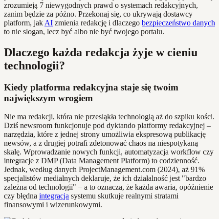
zrozumieją 7 niewygodnych prawd o systemach redakcyjnych,
zanim będzie za późno. Przekonaj się, co ukrywają dostawcy
platform, jak
AI
zmienia redakcję i dlaczego
bezpieczeństwo danych
to nie slogan, lecz być albo nie być twojego portalu.
Dlaczego każda redakcja żyje w cieniu
technologii?
Kiedy platforma redakcyjna staje się twoim
największym wrogiem
Nie ma redakcji, która nie przesiąkła technologią aż do szpiku kości.
Dziś newsroom funkcjonuje pod dyktando platformy redakcyjnej –
narzędzia, które z jednej strony umożliwia ekspresową publikację
newsów, a z drugiej potrafi zdetonować chaos na niespotykaną
skalę. Wprowadzanie nowych funkcji, automatyzacja workflow czy
integracje z DMP (Data Management Platform) to codzienność.
Jednak, według danych ProjectManagement.com (2024), aż 91%
specjalistów medialnych deklaruje, że ich działalność jest "bardzo
zależna od technologii" – a to oznacza, że każda awaria, opóźnienie
czy błędna
integracja
systemu skutkuje realnymi stratami
finansowymi i wizerunkowymi.