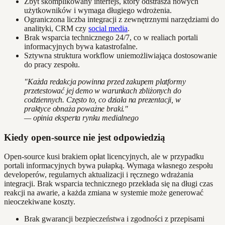
Zbyt skomplikowany interfejs, który odstrasza nowych
użytkowników i wymaga długiego wdrożenia.
Ograniczona liczba integracji z zewnętrznymi narzędziami do
analityki, CRM czy
social media
.
Brak wsparcia technicznego 24/7, co w realiach portali
informacyjnych bywa katastrofalne.
Sztywna struktura workflow uniemożliwiająca dostosowanie
do pracy zespołu.
"Każda redakcja powinna przed zakupem platformy
przetestować jej demo w warunkach zbliżonych do
codziennych. Często to, co działa na prezentacji, w
praktyce obnaża poważne braki."
— opinia eksperta rynku medialnego
Kiedy open-source nie jest odpowiedzią
Open-source kusi brakiem opłat licencyjnych, ale w przypadku
portali informacyjnych bywa pułapką. Wymaga własnego zespołu
developerów, regularnych aktualizacji i ręcznego wdrażania
integracji. Brak wsparcia technicznego przekłada się na długi czas
reakcji na awarie, a każda zmiana w systemie może generować
nieoczekiwane koszty.
Brak gwarancji bezpieczeństwa i zgodności z przepisami