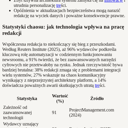
Zbyt sztywna architektura systemu zamyka cię na
innowacje
i
utrudnia personalizację
tre
ści.
Opóźnienia w aktualizacjach bezpieczeństwa mogą narazić
redakcję na wyciek danych i poważne konsekwencje prawne.
Statystyki chaosu: jak technologia wpływa na pracę
redakcji
Współczesna redakcja to niekończący się bieg z przeszkodami.
Według Reuters Institute (2025), aż 96% wydawców podkreśla
kluczową rolę automatyzacji w codziennym funkcjonowaniu
newsroomu, a 91% twierdzi, że bez zaawansowanych narzędzi
cyfrowych nie przetrwałoby na rynku. Jednak rzeczywistość bywa
bardziej brutalna: 38% redakcji zmaga się z problemami integracji
wielu systemów, 27% wskazuje na chaos komunikacyjny
wynikający z nieprzejrzystej architektury platform, a 14%
doświadcza poważnych awarii skutkujących utratą
tre
ści.
Wartość
Statystyka
Źródło
(%)
Zależność od
ProjectManagement.com
zaawansowanej
91
(2024)
technologii
Wydawcy uznający