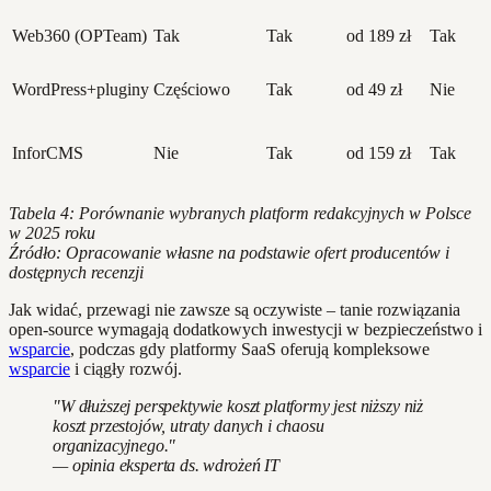
Web360 (OPTeam)
Tak
Tak
od 189 zł
Tak
WordPress+pluginy
Częściowo
Tak
od 49 zł
Nie
InforCMS
Nie
Tak
od 159 zł
Tak
Tabela 4: Porównanie wybranych platform redakcyjnych w Polsce
w 2025 roku
Źródło: Opracowanie własne na podstawie ofert producentów i
dostępnych recenzji
Jak widać, przewagi nie zawsze są oczywiste – tanie rozwiązania
open-source wymagają dodatkowych inwestycji w bezpieczeństwo i
wsparcie
, podczas gdy platformy SaaS oferują kompleksowe
wsparcie
i ciągły rozwój.
"W dłuższej perspektywie koszt platformy jest niższy niż
koszt przestojów, utraty danych i chaosu
organizacyjnego."
— opinia eksperta ds. wdrożeń IT