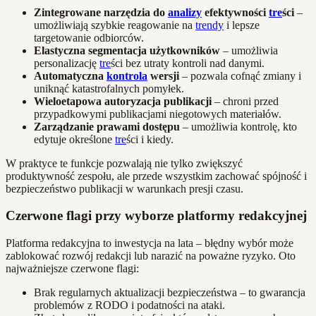
Zintegrowane narzędzia do
analizy
efektywności
tre
ści
–
umożliwiają szybkie reagowanie na
trendy
i lepsze
targetowanie odbiorców.
Elastyczna segmentacja użytkowników
– umożliwia
personalizację
tre
ści bez utraty kontroli nad danymi.
Automatyczna
kontrola
wersji
– pozwala cofnąć zmiany i
uniknąć katastrofalnych pomyłek.
Wieloetapowa autoryzacja publikacji
– chroni przed
przypadkowymi publikacjami niegotowych materiałów.
Zarządzanie prawami dostępu
– umożliwia kontrolę, kto
edytuje określone
tre
ści i kiedy.
W praktyce te funkcje pozwalają nie tylko zwiększyć
produktywność zespołu, ale przede wszystkim zachować spójność i
bezpieczeństwo publikacji w warunkach presji czasu.
Czerwone flagi przy wyborze platformy redakcyjnej
Platforma redakcyjna to inwestycja na lata – błędny wybór może
zablokować rozwój redakcji lub narazić na poważne ryzyko. Oto
najważniejsze czerwone flagi:
Brak regularnych aktualizacji bezpieczeństwa – to gwarancja
problemów z RODO i podatności na ataki.