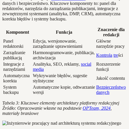
danych i bezpieczeństwo. Kluczowe komponenty to: panel dla
redaktorów, narzędzia do zarządzania publikacjami, integracje z
zewnętrznymi systemami (analityka, DMP, CRM), automatyczna
korekta błędów i systemy backupu.
Znaczenie dla
Komponent
Funkcja
redakcji
Panel
Edycja, wersjonowanie,
Główne
redaktorski
zarządzanie uprawnieniami
narzędzie pracy
Zarządzanie
Harmonogramowanie, publikacja,
Kontrola
tre
ści
publikacją
archiwizacja
Integracje z
Analityka, SEO, reklamy,
social
Rozszerzenie
narzędziami
media
funkcji
Automatyczna
Wykrywanie błędów, sugestie
Jakość contentu
korekta
stylistyczne
System
Automatyczne kopie, odtwarzanie
Bezpieczeństwo
backupu
wersji
danych
Tabela 3: Kluczowe elementy architektury platformy redakcyjnej
Źródło: Opracowanie własne na podstawie
OPTeam, 2024
,
materiały branżowe