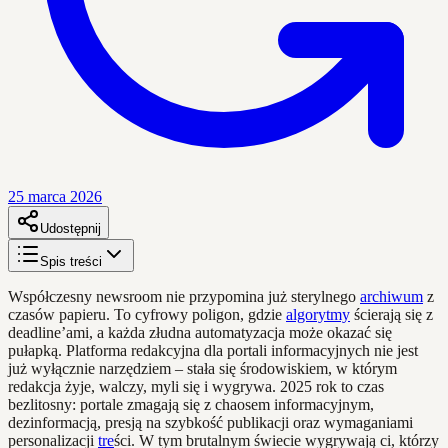
25 marca 2026
Udostępnij
Spis treści
Współczesny newsroom nie przypomina już sterylnego
archiwum
z
czasów papieru. To cyfrowy poligon, gdzie
algorytmy
ścierają się z
deadline’ami, a każda złudna automatyzacja może okazać się
pułapką. Platforma redakcyjna dla portali informacyjnych nie jest
już wyłącznie narzędziem – stała się środowiskiem, w którym
redakcja żyje, walczy, myli się i wygrywa. 2025 rok to czas
bezlitosny: portale zmagają się z chaosem informacyjnym,
dezinformacją, presją na szybkość publikacji oraz wymaganiami
personalizacji
tre
ści. W tym brutalnym świecie wygrywają ci, którzy