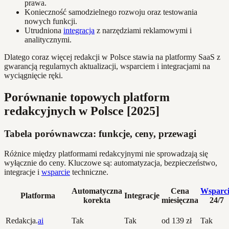
prawa.
Konieczność samodzielnego rozwoju oraz testowania
nowych funkcji.
Utrudniona
integracja
z narzędziami reklamowymi i
analitycznymi.
Dlatego coraz więcej redakcji w Polsce stawia na platformy SaaS z
gwarancją regularnych aktualizacji, wsparciem i integracjami na
wyciągnięcie ręki.
Porównanie topowych platform
redakcyjnych w Polsce [2025]
Tabela porównawcza: funkcje, ceny, przewagi
Różnice między platformami redakcyjnymi nie sprowadzają się
wyłącznie do ceny. Kluczowe są: automatyzacja, bezpieczeństwo,
integracje i
wsparcie
techniczne.
Automatyczna
Cena
Wsparci
Platforma
Integracje
korekta
miesięczna
24/7
Redakcja.
ai
Tak
Tak
od 139 zł
Tak