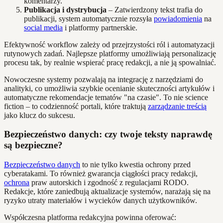
komentarzy.
Publikacja i dystrybucja
– Zatwierdzony tekst trafia do
publikacji, system automatycznie rozsyła
powiadomienia
na
social media
i platformy partnerskie.
Efektywność workflow zależy od przejrzystości ról i automatyzacji
rutynowych zadań. Najlepsze platformy umożliwiają personalizację
procesu tak, by realnie wspierać pracę redakcji, a nie ją spowalniać.
Nowoczesne systemy pozwalają na integrację z narzędziami do
analityki, co umożliwia szybkie ocenianie skuteczności artykułów i
automatyczne rekomendacje tematów "na czasie". To nie science
fiction – to codzienność portali, które traktują
zarządzanie treścią
jako klucz do sukcesu.
Bezpieczeństwo danych: czy twoje teksty naprawdę
są bezpieczne?
Bezpieczeństwo danych
to nie tylko kwestia ochrony przed
cyberatakami. To również gwarancja ciągłości pracy redakcji,
ochrona
praw autorskich i zgodność z regulacjami RODO.
Redakcje, które zaniedbują aktualizacje systemów, narażają się na
ryzyko utraty materiałów i wycieków danych użytkowników.
Współczesna platforma redakcyjna powinna oferować: