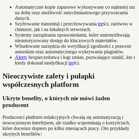
Automatyczne kopie zapasowe wykonywane co najmniej raz
na dobę oraz możliwość natychmiastowego przywracania
danych.
Szyfrowanie transmisji i przechowywania
tre
ści, zarówno w
chmurze, jak i na lokalnych serwerach.
Systemy zarządzania uprawnieniami, które uniemożliwiają
nieautoryzowany dostęp do kluczowych materiałów.
Wbudowane narzędzia do weryfikacji zgodności z prawem
autorskim oraz automatycznego wykrywania plagiatów.
Alerty
bezpieczeństwa i logi zmian, pozwalające ustalić, kto i
kiedy dokonał modyfikacji
tre
ści.
Nieoczywiste zalety i pułapki
współczesnych platform
Ukryte benefity, o których nie mówi żaden
producent
Producenci platform redakcyjnych chwalą się automatyzacją i
nowoczesnym interfejsem, ale rzadko wspominają o korzyściach,
które docenisz dopiero po kilku miesiącach pracy. Oto przykłady
ukrytych benefitów: