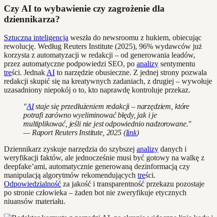
Czy AI to wybawienie czy zagrożenie dla
dziennikarza?
Sztuczna inteligencja
weszła do newsroomu z hukiem, obiecując
rewolucję. Według Reuters Institute (2025), 96% wydawców już
korzysta z automatyzacji w redakcji – od generowania leadów,
przez automatyczne podpowiedzi SEO, po
analizy
sentymentu
tre
ści. Jednak
AI
to narzędzie obusieczne. Z jednej strony pozwala
redakcji skupić się na kreatywnych zadaniach, z drugiej – wywołuje
uzasadniony niepokój o to, kto naprawdę kontroluje przekaz.
"
AI
staje się przedłużeniem redakcji – narzędziem, które
potrafi zarówno wyeliminować błędy, jak i je
multiplikować, jeśli nie jest odpowiednio nadzorowane."
— Raport Reuters Institute, 2025 (
link
)
Dziennikarz zyskuje narzędzia do szybszej
analizy
danych i
weryfikacji faktów, ale jednocześnie musi być gotowy na walkę z
deepfake’ami, automatycznie generowaną dezinformacją czy
manipulacją algorytmów rekomendujących
tre
ści.
Odpowiedzialność
za jakość i transparentność przekazu pozostaje
po stronie człowieka – żaden bot nie zweryfikuje etycznych
niuansów materiału.