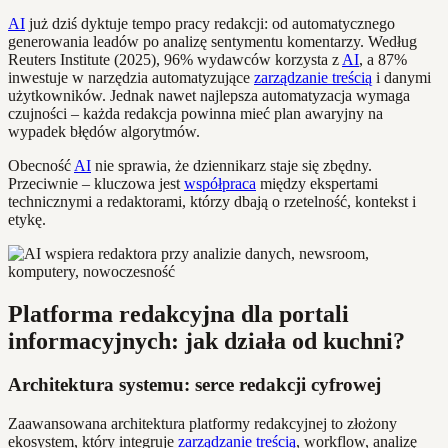
AI
już dziś dyktuje tempo pracy redakcji: od automatycznego
generowania leadów po analizę sentymentu komentarzy. Według
Reuters Institute (2025), 96% wydawców korzysta z
AI
, a 87%
inwestuje w narzędzia automatyzujące
zarządzanie treścią
i danymi
użytkowników. Jednak nawet najlepsza automatyzacja wymaga
czujności – każda redakcja powinna mieć plan awaryjny na
wypadek błędów algorytmów.
Obecność
AI
nie sprawia, że dziennikarz staje się zbędny.
Przeciwnie – kluczowa jest
współpraca
między ekspertami
technicznymi a redaktorami, którzy dbają o rzetelność, kontekst i
etykę.
Platforma redakcyjna dla portali
informacyjnych: jak działa od kuchni?
Architektura systemu: serce redakcji cyfrowej
Zaawansowana architektura platformy redakcyjnej to złożony
ekosystem, który integruje
zarządzanie treścią
, workflow, analizę