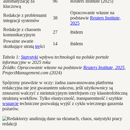
automatyzację za
96
Reuters Institute (2025)
kluczową
Opracowanie własne na
Redakcje z problemami
38
podstawie
Reuters Institute,
integracji systemów
2025
Redakcje z chaosem
27
ibidem
komunikacyjnym
Poważne awarie
14
ibidem
skutkujące utratą
tre
ści
Tabela 1:
Statystyki
wpływu technologii na polskie portale
informacyjne w 2025 roku
Źródło: Opracowanie własne na podstawie
Reuters Institute, 2025
,
ProjectManagement.com (2024)
Spójrzmy prawdzie w oczy: żadna zaawansowana platforma
redakcyjna nie jest gwarantem sukcesu, jeśli użytkownicy są
zmuszeni walczyć z nieintuicyjnym interfejsem czy klaustrofobiczną
strukturą workflow. Tylko elastyczność, transparentność i szybkie
wsparcie
techniczne pozwalają wyjść z cyklu wiecznego gaszenia
pożarów.