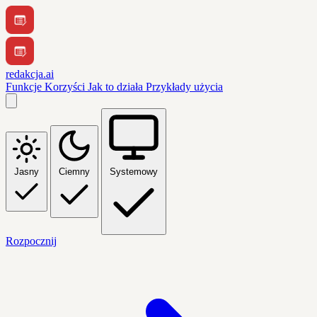
redakcja.ai
Funkcje
Korzyści
Jak to działa
Przykłady użycia
Jasny
Ciemny
Systemowy
Rozpocznij