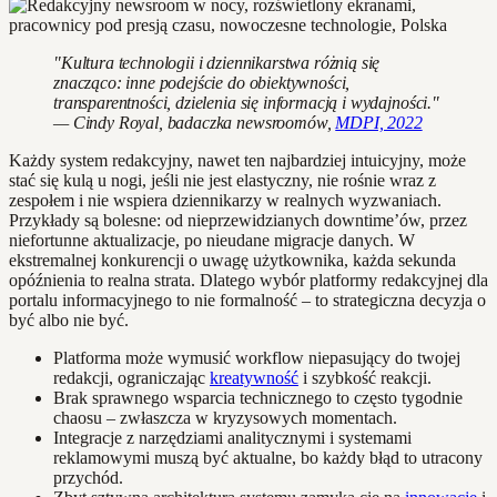
"Kultura technologii i dziennikarstwa różnią się
znacząco: inne podejście do obiektywności,
transparentności, dzielenia się informacją i wydajności."
— Cindy Royal, badaczka newsroomów,
MDPI, 2022
Każdy system redakcyjny, nawet ten najbardziej intuicyjny, może
stać się kulą u nogi, jeśli nie jest elastyczny, nie rośnie wraz z
zespołem i nie wspiera dziennikarzy w realnych wyzwaniach.
Przykłady są bolesne: od nieprzewidzianych downtime’ów, przez
niefortunne aktualizacje, po nieudane migracje danych. W
ekstremalnej konkurencji o uwagę użytkownika, każda sekunda
opóźnienia to realna strata. Dlatego wybór platformy redakcyjnej dla
portalu informacyjnego to nie formalność – to strategiczna decyzja o
być albo nie być.
Platforma może wymusić workflow niepasujący do twojej
redakcji, ograniczając
kreatywność
i szybkość reakcji.
Brak sprawnego wsparcia technicznego to często tygodnie
chaosu – zwłaszcza w kryzysowych momentach.
Integracje z narzędziami analitycznymi i systemami
reklamowymi muszą być aktualne, bo każdy błąd to utracony
przychód.