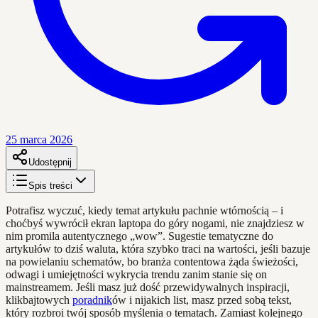
25 marca 2026
Udostępnij
Spis treści
Potrafisz wyczuć, kiedy temat artykułu pachnie wtórnością – i
choćbyś wywrócił ekran laptopa do góry nogami, nie znajdziesz w
nim promila autentycznego „wow”. Sugestie tematyczne do
artykułów to dziś waluta, która szybko traci na wartości, jeśli bazuje
na powielaniu schematów, bo branża contentowa żąda świeżości,
odwagi i umiejętności wykrycia trendu zanim stanie się on
mainstreamem. Jeśli masz już dość przewidywalnych inspiracji,
klikbajtowych
poradnik
ów i nijakich list, masz przed sobą tekst,
który rozbroi twój sposób myślenia o tematach. Zamiast kolejnego