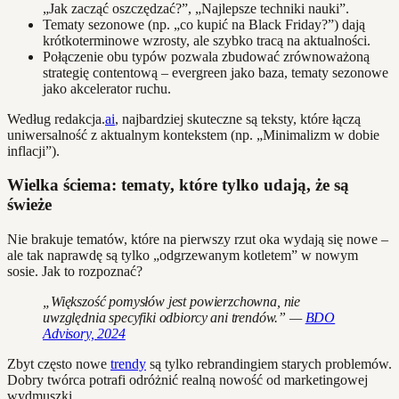
„Jak zacząć oszczędzać?”, „Najlepsze techniki nauki”.
Tematy sezonowe (np. „co kupić na Black Friday?”) dają
krótkoterminowe wzrosty, ale szybko tracą na aktualności.
Połączenie obu typów pozwala zbudować zrównoważoną
strategię contentową – evergreen jako baza, tematy sezonowe
jako akcelerator ruchu.
Według redakcja.
ai
, najbardziej skuteczne są teksty, które łączą
uniwersalność z aktualnym kontekstem (np. „Minimalizm w dobie
inflacji”).
Wielka ściema: tematy, które tylko udają, że są
świeże
Nie brakuje tematów, które na pierwszy rzut oka wydają się nowe –
ale tak naprawdę są tylko „odgrzewanym kotletem” w nowym
sosie. Jak to rozpoznać?
„Większość pomysłów jest powierzchowna, nie
uwzględnia specyfiki odbiorcy ani trendów.” —
BDO
Advisory, 2024
Zbyt często nowe
trendy
są tylko rebrandingiem starych problemów.
Dobry twórca potrafi odróżnić realną nowość od marketingowej
wydmuszki.