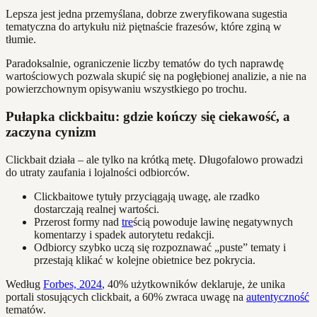
Lepsza jest jedna przemyślana, dobrze zweryfikowana sugestia
tematyczna do artykułu niż piętnaście frazesów, które zginą w
tłumie.
Paradoksalnie, ograniczenie liczby tematów do tych naprawdę
wartościowych pozwala skupić się na pogłębionej analizie, a nie na
powierzchownym opisywaniu wszystkiego po trochu.
Pułapka clickbaitu: gdzie kończy się ciekawość, a
zaczyna cynizm
Clickbait działa – ale tylko na krótką metę. Długofalowo prowadzi
do utraty zaufania i lojalności odbiorców.
Clickbaitowe tytuły przyciągają uwagę, ale rzadko
dostarczają realnej wartości.
Przerost formy nad
tre
ścią powoduje lawinę negatywnych
komentarzy i spadek autorytetu redakcji.
Odbiorcy szybko uczą się rozpoznawać „puste” tematy i
przestają klikać w kolejne obietnice bez pokrycia.
Według
Forbes, 2024
, 40% użytkowników deklaruje, że unika
portali stosujących clickbait, a 60% zwraca uwagę na
autentyczność
tematów.