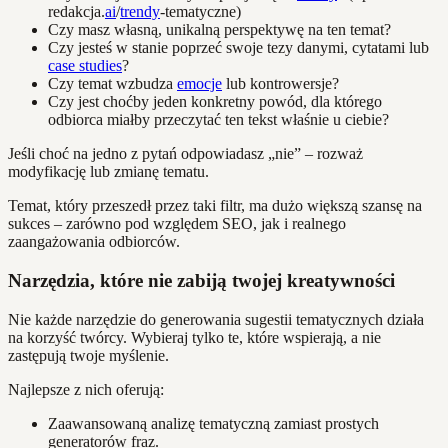
redakcja.
ai
/
trendy
-tematyczne)
Czy masz własną, unikalną perspektywę na ten temat?
Czy jesteś w stanie poprzeć swoje tezy danymi, cytatami lub
case studies
?
Czy temat wzbudza
emocje
lub kontrowersje?
Czy jest choćby jeden konkretny powód, dla którego
odbiorca miałby przeczytać ten tekst właśnie u ciebie?
Jeśli choć na jedno z pytań odpowiadasz „nie” – rozważ
modyfikację lub zmianę tematu.
Temat, który przeszedł przez taki filtr, ma dużo większą szansę na
sukces – zarówno pod względem SEO, jak i realnego
zaangażowania odbiorców.
Narzędzia, które nie zabiją twojej kreatywności
Nie każde narzędzie do generowania sugestii tematycznych działa
na korzyść twórcy. Wybieraj tylko te, które wspierają, a nie
zastępują twoje myślenie.
Najlepsze z nich oferują:
Zaawansowaną analizę tematyczną zamiast prostych
generatorów fraz.