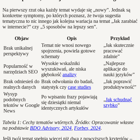
Na pierwszy rzut oka każdy temat wydaje się „nowy”. Jednak są
konkretne symptomy, po których poznasz, że twoja sugestia
tematyczna to nic innego jak kolejna wariacja na temat „Jak zarabiać
w internecie?” czy „5 sposobów na lepszy sen”.
Objaw
Opis
Przykład
Temat nie wnosi nowego
„Jak skutecznie
Brak unikalnej
spojrzenia, powiela gotowe
pracować
perspektywy
schematy
zdalnie”
Wysokie wskaźniki
„Najlepsze
Popularność w
wyszukiwań, ale niska
aplikacje do
narzędziach SEO
głębokość
analizy
nauki języków”
Brak odniesień do
Brak odwołania do badań,
„Jak poprawić
realnych danych
statystyk czy
case studies
produktywność”
Wysyp
Po wpisaniu frazy pojawiają
podobnych
„
Jak schudnąć
się dziesiątki niemal
tekstów w Google
szybko
”
identycznych artykułów
News
Tabela 1: Cechy tematów wtórnych. Źródło: Opracowanie własne
na podstawie
BDO Advisory, 2024
,
Forbes, 2024
.
Jeśli twój temat spełnia więcej niż dwa z powyższych kryteriów –