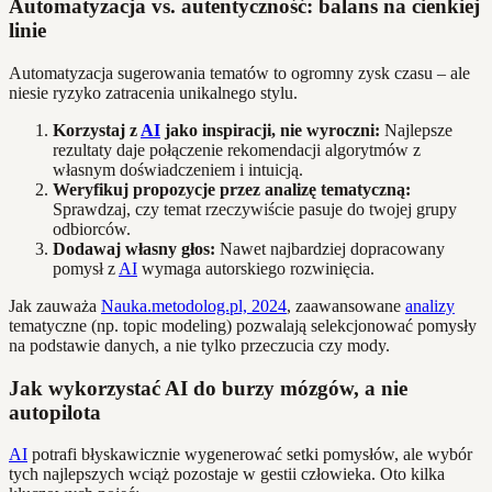
Automatyzacja vs. autentyczność: balans na cienkiej
linie
Automatyzacja sugerowania tematów to ogromny zysk czasu – ale
niesie ryzyko zatracenia unikalnego stylu.
Korzystaj z
AI
jako inspiracji, nie wyroczni:
Najlepsze
rezultaty daje połączenie rekomendacji algorytmów z
własnym doświadczeniem i intuicją.
Weryfikuj propozycje przez analizę tematyczną:
Sprawdzaj, czy temat rzeczywiście pasuje do twojej grupy
odbiorców.
Dodawaj własny głos:
Nawet najbardziej dopracowany
pomysł z
AI
wymaga autorskiego rozwinięcia.
Jak zauważa
Nauka.metodolog.pl, 2024
, zaawansowane
analizy
tematyczne (np. topic modeling) pozwalają selekcjonować pomysły
na podstawie danych, a nie tylko przeczucia czy mody.
Jak wykorzystać AI do burzy mózgów, a nie
autopilota
AI
potrafi błyskawicznie wygenerować setki pomysłów, ale wybór
tych najlepszych wciąż pozostaje w gestii człowieka. Oto kilka