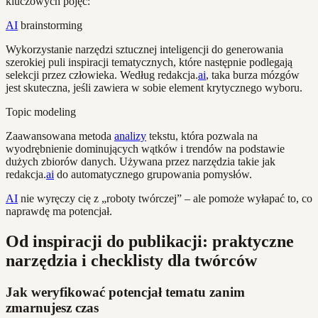
kluczowych pojęć:
AI
brainstorming
Wykorzystanie narzędzi sztucznej inteligencji do generowania
szerokiej puli inspiracji tematycznych, które następnie podlegają
selekcji przez człowieka. Według redakcja.
ai
, taka burza mózgów
jest skuteczna, jeśli zawiera w sobie element krytycznego wyboru.
Topic modeling
Zaawansowana metoda
analizy
tekstu, która pozwala na
wyodrębnienie dominujących wątków i trendów na podstawie
dużych zbiorów danych. Używana przez narzędzia takie jak
redakcja.
ai
do automatycznego grupowania pomysłów.
AI
nie wyręczy cię z „roboty twórczej” – ale pomoże wyłapać to, co
naprawdę ma potencjał.
Od inspiracji do publikacji: praktyczne
narzędzia i checklisty dla twórców
Jak weryfikować potencjał tematu zanim
zmarnujesz czas