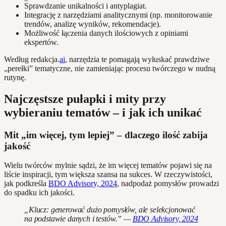
Sprawdzanie unikalności i antyplagiat.
Integrację z narzędziami analitycznymi (np. monitorowanie
trendów, analizę wyników, rekomendacje).
Możliwość łączenia danych ilościowych z opiniami
ekspertów.
Według redakcja.
ai
, narzędzia te pomagają wyłuskać prawdziwe
„perełki” tematyczne, nie zamieniając procesu twórczego w nudną
rutynę.
Najczęstsze pułapki i mity przy
wybieraniu tematów – i jak ich unikać
Mit „im więcej, tym lepiej” – dlaczego ilość zabija
jakość
Wielu twórców mylnie sądzi, że im więcej tematów pojawi się na
liście inspiracji, tym większa szansa na sukces. W rzeczywistości,
jak podkreśla
BDO Advisory, 2024
, nadpodaż pomysłów prowadzi
do spadku ich jakości.
„Klucz: generować dużo pomysłów, ale selekcjonować
na podstawie danych i testów.” —
BDO Advisory, 2024