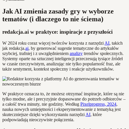
Jak AI zmienia zasady gry w wyborze
tematów (i dlaczego to nie ściema)
redakcja.ai w praktyce: inspiracje z przyszłości
W 2024 roku coraz więcej twórców korzysta z narzędzi
AI
, takich
jak redakcja.
ai
, by generować sugestie tematyczne do artykułów
szybciej, trafniej i z uwzględnieniem
analizy
trendów społecznych.
Systemy oparte na sztucznej inteligencji przeczesują tysiące źródeł
w czasie rzeczywistym, analizując nie tylko popularność fraz, ale
także sentyment, kontekst społeczny i reakcje użytkowników.
W praktyce oznacza to, że możesz otrzymać inspiracje, które są nie
tylko modne, ale i precyzyjnie dopasowane do potrzeb odbiorców –
a całość trwa minuty, nie godziny. Według
Pixelprogress, 2024
,
nauka nowych umiejętności i eksperymentowanie z tematyką jest
skuteczniejsze dzięki wykorzystaniu narzędzi
AI
, które
podpowiadają nieoczywiste połączenia.