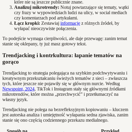
które nie są jeszcze publicznie znane.
Analizuj mikrotrendy:
Notuj powtarzające się tematy, wątki
czy frazy w wypowiedziach ludzi na ulicy, w social mediach
czy komentarzach pod artykułami.
Łącz kropki:
Zestawiaj
informacje
z różnych źródeł, by
wyłapać nieoczywiste połączenia.
To podejście wymaga cierpliwości, ale daje przewagę: zanim temat
stanie się oklepany, ty już masz gotowy tekst.
Trendjacking i kontrkultura: łapanie tematów na
gorąco
Trendjacking to strategia polegająca na szybkim podchwytywaniu i
kreatywnym przekształcaniu świeżych tematów z sieci – zwłaszcza
tych, które jeszcze nie pojawiły się w głównym nurcie. Według
Newspoint, 2024
, TikTok i Instagram stały się głównymi źródłami
mikrotrendów, które można „przechwycić” i przetłumaczyć na
własny język.
Trendjacking nie polega na bezrefleksyjnym kopiowaniu – kluczem
jest autorska analiza i umiejętność wyłapania sedna zjawiska, zanim
stanie się ono częścią codziennego przekazu medialnego.
Sposób na
Przykład