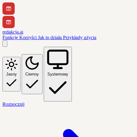
redakcja.ai
Funkcje
Korzyści
Jak to działa
Przykłady użycia
Jasny
Ciemny
Systemowy
Rozpocznij