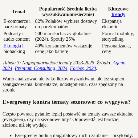
Popularność (średnia liczba
Kluczowe
Temat
wyszukiwań/miesięcznie)
trendy
E-commerce i
82% Polaków wybiera dostawy
Ekspansja
paczkomaty
do paczkomatów
eksportu
Podcasty i
500 mln słuchaczy globalnie
Format mobilny,
audio content
(2024), Spotify 25%
storytelling
Ekologia
i
40% konsumentów wskazuje
Personalizacja,
biohacking
cenę jako barierę
ceny
Tabela 3: Najpopularniejsze tematy 2023-2025. Źródło:
Ageno,
2024
,
Premium Consulting, 2024
,
Forbes, 2024
.
Warto analizować nie tylko liczby wyszukiwań, ale też stopień
zaangażowania: komentarze, udostępnienia, czas spędzony na
stronie.
Evergreeny kontra tematy sezonowe: co wygrywa?
Często powraca pytanie: lepiej postawić na tematy zawsze aktualne
(evergreen), czy na sezonowe hity? Odpowiedź jest bardziej
złożona niż się wydaje.
Evergreeny budują długofalowy ruch i zaufanie – przykłady: