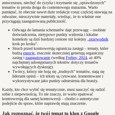
autocenzura, niechęć do ryzyka i trzymanie się „sprawdzonych”
tematów to prosta droga do contentowego marazmu. Warto
pamiętać, że obecnie nawet duże redakcje coraz częściej stawiają na
odważne, nieoczywiste materiały, wiedząc, że to właśnie one
przyciągają zaangażowaną publiczność.
Odwaga do łamania schematów daje przewagę – osobiste
doświadczenia, nietypowe punkty widzenia i lokalne
konteksty są dziś bardziej cenione niż kolejny „
przewodnik
krok po kroku”.
Strach przed kontrowersją ogranicza zasięgi – tematy, które
budzą
emocje
, znacznie skuteczniej generują organiczny
zasięg i
zaangażowanie
(według
Forbes, 2024
, aż 40%
najchętniej udostępnianych tekstów dotyczy tematów
wywołujących dyskusję).
Twórcy, którzy nie boją się „trudnych” tematów, stają się
liderami opinii – ich teksty są cytowane, komentowane i
wykorzystywane jako punkty odniesienia dla branży.
Każdy, kto chce wybić się tematycznie, musi nauczyć się radzić
sobie z niepewnością. To nie znaczy, że warto epatować
kontrowersją dla samej kontrowersji – chodzi o autentyczne
podejście do spraw, które naprawdę mają znaczenie.
Jak rozpoznać, że twój temat to klon z Google