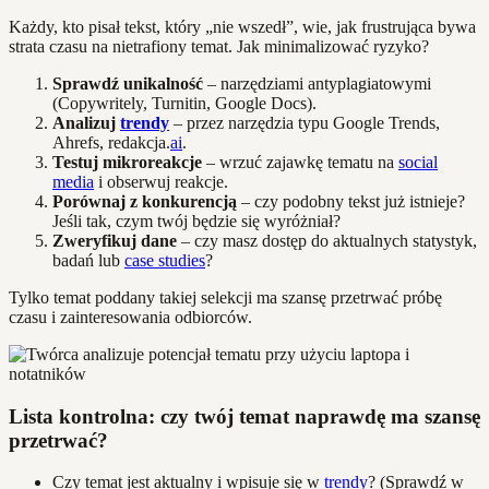
Każdy, kto pisał tekst, który „nie wszedł”, wie, jak frustrująca bywa
strata czasu na nietrafiony temat. Jak minimalizować ryzyko?
Sprawdź unikalność
– narzędziami antyplagiatowymi
(Copywritely, Turnitin, Google Docs).
Analizuj
trendy
– przez narzędzia typu Google Trends,
Ahrefs, redakcja.
ai
.
Testuj mikroreakcje
– wrzuć zajawkę tematu na
social
media
i obserwuj reakcje.
Porównaj z konkurencją
– czy podobny tekst już istnieje?
Jeśli tak, czym twój będzie się wyróżniał?
Zweryfikuj dane
– czy masz dostęp do aktualnych statystyk,
badań lub
case studies
?
Tylko temat poddany takiej selekcji ma szansę przetrwać próbę
czasu i zainteresowania odbiorców.
Lista kontrolna: czy twój temat naprawdę ma szansę
przetrwać?
Czy temat jest aktualny i wpisuje się w
trendy
? (Sprawdź w