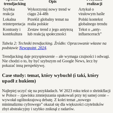
Opis
trendjacking
realizacji
Szybka
Wykorzystaj nowy trend w
Artykuł o
reakcja
ciągu 24-48h
viralowym haśle
Lokalna
Przełóż globalny temat na
Polski kontekst
reinterpretacja
realia polskie
globalnego trendu
Kontrasty i
Zestaw trend z jego antytezą
Tekst o „anty-
kontrkultura
lub reakcją społeczności
influencerach”
Tabela 2: Techniki trendjacking. Źródło: Opracowanie własne na
podstawie
Newspoint, 2024
.
Trendjacking daje przyspieszenie – ale wymaga czujności i odwagi.
Nie chodzi o to, by być szybszym od Google News, lecz by
pokazać inną perspektywę.
Case study: temat, który wybuchł (i taki, który
upadł z hukiem)
Najlepiej uczyć się na przykładach. W 2023 roku tekst o shrinkflacji
w Polsce – zjawisku zmniejszania opakowań przy tej samej cenie –
wywołał ogólnokrajową debatę. Z kolei temat „nowego
minimalizmu cyfrowego” okazał się dla większości czytelników
zbyt abstrakcyjny i szybko zniknął z radarów.