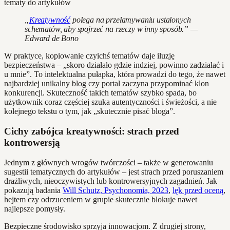
„
Kreatywność
polega na przełamywaniu ustalonych
schematów, aby spojrzeć na rzeczy w inny sposób.” —
Edward de Bono
W praktyce, kopiowanie czyichś tematów daje iluzję
bezpieczeństwa – „skoro działało gdzie indziej, powinno zadziałać i
u mnie”. To intelektualna pułapka, która prowadzi do tego, że nawet
najbardziej unikalny blog czy portal zaczyna przypominać klon
konkurencji. Skuteczność takich tematów szybko spada, bo
użytkownik coraz częściej szuka autentyczności i świeżości, a nie
kolejnego tekstu o tym, jak „skutecznie pisać bloga”.
Cichy zabójca kreatywności: strach przed
kontrowersją
Jednym z głównych wrogów twórczości – także w generowaniu
sugestii tematycznych do artykułów – jest strach przed poruszaniem
drażliwych, nieoczywistych lub kontrowersyjnych zagadnień. Jak
pokazują badania
Will Schutz, Psychonomia, 2023
,
lęk przed oceną
,
hejtem czy odrzuceniem w grupie skutecznie blokuje nawet
najlepsze pomysły.
Bezpieczne środowisko sprzyja innowacjom. Z drugiej strony,