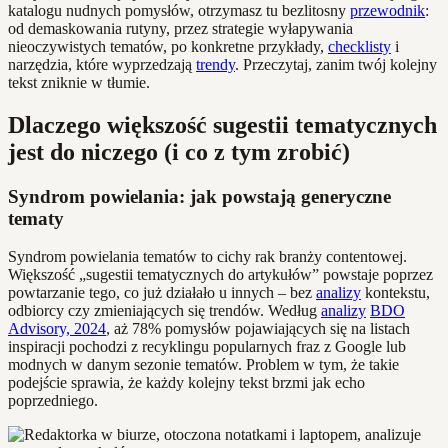
katalogu nudnych pomysłów, otrzymasz tu bezlitosny
przewodnik
:
od demaskowania rutyny, przez strategie wyłapywania
nieoczywistych tematów, po konkretne przykłady,
checklisty
i
narzędzia, które wyprzedzają
trendy
. Przeczytaj, zanim twój kolejny
tekst zniknie w tłumie.
Dlaczego większość sugestii tematycznych
jest do niczego (i co z tym zrobić)
Syndrom powielania: jak powstają generyczne
tematy
Syndrom powielania tematów to cichy rak branży contentowej.
Większość „sugestii tematycznych do artykułów” powstaje poprzez
powtarzanie tego, co już działało u innych – bez
analizy
kontekstu,
odbiorcy czy zmieniających się trendów. Według
analizy
BDO
Advisory, 2024
, aż 78% pomysłów pojawiających się na listach
inspiracji pochodzi z recyklingu popularnych fraz z Google lub
modnych w danym sezonie tematów. Problem w tym, że takie
podejście sprawia, że każdy kolejny tekst brzmi jak echo
poprzedniego.