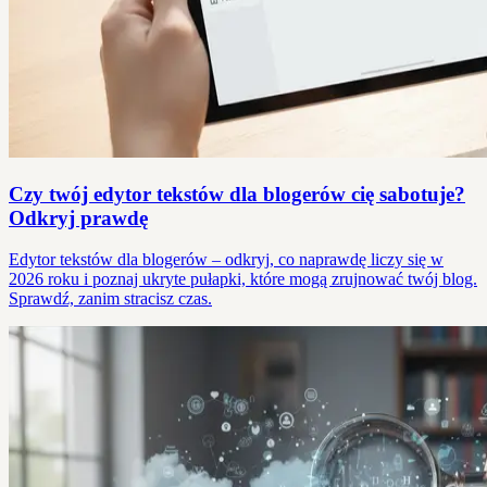
Czy twój edytor tekstów dla blogerów cię sabotuje?
Odkryj prawdę
Edytor tekstów dla blogerów – odkryj, co naprawdę liczy się w
2026 roku i poznaj ukryte pułapki, które mogą zrujnować twój blog.
Sprawdź, zanim stracisz czas.