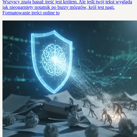
Wszyscy znają banał: treść jest królem. Ale jeśli twój tekst wygląda
jak nieogarnięty notatnik po burzy mózgów, król jest nagi.
Formatowanie treści online to