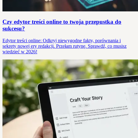
Czy edytor treści online to twoja przepustka do
sukcesu?
Edytor treści online: Odkryj niewygodne fakty, porównania i
sekrety nowej ery redakcji. Przełam rutynę. Sprawdź, co musisz
wiedzieć w 2026!