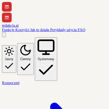
redakcja.ai
Funkcje
Korzyści
Jak to działa
Przykłady użycia
FAQ
Jasny
Ciemny
Systemowy
Rozpocznij