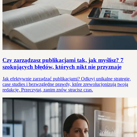
Czy zarządzasz publikacjami tak, jak myślisz? 7
szokujących błędów, których nikt nie przyznaje
Jak efektywnie zarządzać publikacjami? Odkryj unikalne strategie,
case studies i bezwzględne prawdy, które zrewolucjonizują twoją
redakcję. Przeczytaj, zanim znów stracisz czas.