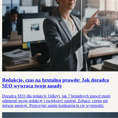
Redakcjo, czas na brutalną prawdę: Jak doradca
SEO wywraca twoje zasady
Doradca SEO dla redakcji: Odkryj, jak 7 brutalnych prawd może
odmienić twoją redakcję i zwiększyć zasięgi. Zobacz, czego nie
mówią agencje. Przeczytaj zanim konkurencja cię wyprzedzi.