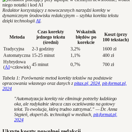
Redaktor korzystający z nowoczesnych narzędzi korekty w
dynamicznym środowisku redakcyjnym – szybka korekta tekstu
dzięki technologii
AI
.
Czas korekty
Wskaźnik
Koszt (przy
Metoda
jednego tekstu
błędów po
100 tekstach)
(średni)
korekcie
Tradycyjna
2-3 godziny
3,2%
1600 zł
Automatyczna
15-25 minut
1,1%
400 zł
Hybrydowa
45 minut
0,7%
700 zł
(
AI
+człowiek)
Tabela 1: Porównanie metod korekty tekstów na podstawie
opracowania własnego oraz danych z
pitax.pl, 2024
,
pit-format.pl,
2024
"Automatyzacja korekty nie eliminuje potrzeby ludzkiego
oka, ale radykalnie skraca czas oczekiwania na gotowy
tekst. To ewolucja, którą trudno zatrzymać." — Dr. Anna
Stępień, ekspert ds. technologii w mediach,
pit-format.pl,
2024
Ukryte koszty powolnej redakcji