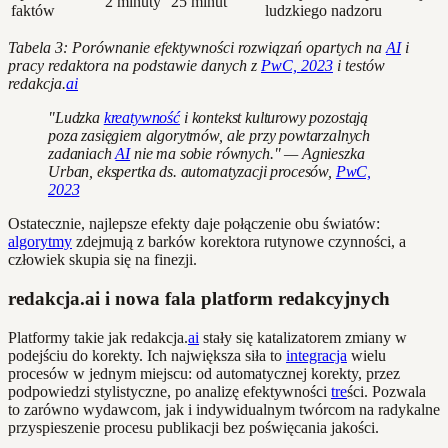
2 minuty
25 minut
faktów
ludzkiego nadzoru
Tabela 3: Porównanie efektywności rozwiązań opartych na
AI
i
pracy redaktora na podstawie danych z
PwC, 2023
i testów
redakcja.
ai
"Ludzka
kreatywność
i kontekst kulturowy pozostają
poza zasięgiem algorytmów, ale przy powtarzalnych
zadaniach
AI
nie ma sobie równych." — Agnieszka
Urban, ekspertka ds. automatyzacji procesów,
PwC,
2023
Ostatecznie, najlepsze efekty daje połączenie obu światów:
algorytmy
zdejmują z barków korektora rutynowe czynności, a
człowiek skupia się na finezji.
redakcja.ai i nowa fala platform redakcyjnych
Platformy takie jak redakcja.
ai
stały się katalizatorem zmiany w
podejściu do korekty. Ich największa siła to
integracja
wielu
procesów w jednym miejscu: od automatycznej korekty, przez
podpowiedzi stylistyczne, po analizę efektywności
tre
ści. Pozwala
to zarówno wydawcom, jak i indywidualnym twórcom na radykalne
przyspieszenie procesu publikacji bez poświęcania jakości.