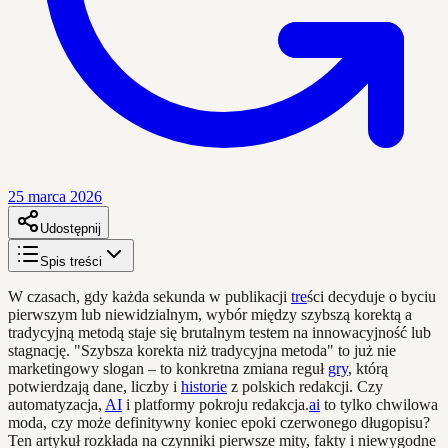
25 marca 2026
Udostępnij
Spis treści
W czasach, gdy każda sekunda w publikacji
tre
ści decyduje o byciu
pierwszym lub niewidzialnym, wybór między szybszą korektą a
tradycyjną metodą staje się brutalnym testem na innowacyjność lub
stagnację. "Szybsza korekta niż tradycyjna metoda" to już nie
marketingowy slogan – to konkretna zmiana reguł
gry
, którą
potwierdzają dane, liczby i
historie
z polskich redakcji. Czy
automatyzacja,
AI
i platformy pokroju redakcja.
ai
to tylko chwilowa
moda, czy może definitywny koniec epoki czerwonego długopisu?
Ten artykuł rozkłada na czynniki pierwsze mity, fakty i niewygodne