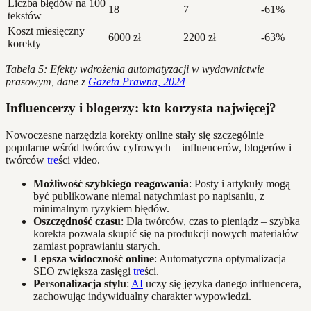
Liczba błędów na 100
18
7
-61%
tekstów
Koszt miesięczny
6000 zł
2200 zł
-63%
korekty
Tabela 5: Efekty wdrożenia automatyzacji w wydawnictwie
prasowym, dane z
Gazeta Prawna, 2024
Influencerzy i blogerzy: kto korzysta najwięcej?
Nowoczesne narzędzia korekty online stały się szczególnie
popularne wśród twórców cyfrowych – influencerów, blogerów i
twórców
tre
ści video.
Możliwość szybkiego reagowania
: Posty i artykuły mogą
być publikowane niemal natychmiast po napisaniu, z
minimalnym ryzykiem błędów.
Oszczędność czasu
: Dla twórców, czas to pieniądz – szybka
korekta pozwala skupić się na produkcji nowych materiałów
zamiast poprawianiu starych.
Lepsza widoczność online
: Automatyczna optymalizacja
SEO zwiększa zasięgi
tre
ści.
Personalizacja stylu
:
AI
uczy się języka danego influencera,
zachowując indywidualny charakter wypowiedzi.