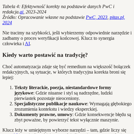
Tabela 4: Efektywność korekty na podstawie danych PwC i
redakcja.
ai
, 2023-2024
Źródło: Opracowanie własne na podstawie
PwC, 2023
,
pitax.pl,
2024
Nie tracimy na szybkości, jeśli wybierzemy odpowiednie narzędzie i
zadbamy o proces weryfikacji końcowej. Klucz to synergia
człowieka i
AI
.
Kiedy warto postawić na tradycję?
Choć automatyzacja zdaje się być remedium na większość bolączek
redakcyjnych, są sytuacje, w których tradycyjna korekta broni się
lepiej:
Teksty literackie, poezja, niestandardowe formy
językowe
: Gdzie niuanse i styl są nadrzędne, ludzki
pierwiastek pozostaje nieoceniony.
Specjalistyczne publikacje naukowe
: Wymagają głębokiego
zrozumienia kontekstu i wiedzy eksperckiej.
Dokumenty prawne, umowy
: Gdzie konsekwencje błędu są
zbyt poważne, by powierzyć tekst wyłącznie maszynie.
Klucz leży w umiejętnym wyborze narzędzi – tam, gdzie liczy się