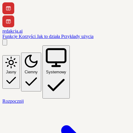
redakcja.ai
Funkcje
Korzyści
Jak to działa
Przykłady użycia
Jasny
Ciemny
Systemowy
Rozpocznij