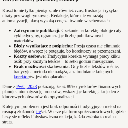
Koszt to nie tylko pieniądz, ale również czas, frustracja i ryzyko
utraty przewagi rynkowej. Redakcje, które nie wdrażają
automatyzacji, płacą wysoką cenę za trwanie w schematach.
Zatrzymanie publikacji
: Czekanie na korektę blokuje cały
cykl edycyjny, ograniczając liczbę publikowanych
materiałów.
Błędy wynikające z pośpiechu
: Presja czasu nie eliminuje
błędów, a wręcz je potęguje, bo korektorzy są przemęczeni.
Koszty osobowe
: Tradycyjna korekta wymaga pracy kilku
osób przy każdym tekście – to setki godzin miesięcznie.
Brak możliwości skalowania
: Gdy liczba tekstów rośnie,
tradycyjna metoda nie nadąża, a zatrudnianie kolejnych
korektor
ów jest nieopłacalne.
Dane z
PwC, 2023
pokazują, że aż 89% dyrektorów finansowych
planuje automatyzację procesów, wskazując korektę jako jeden z
kluczowych obszarów do optymalizacji.
Kolejnym problemem jest brak odporności tradycyjnych metod na
rosnącą złożoność
tre
ści. W erze platform społecznościowych, gdzie
liczy się refleks i błyskawiczna reakcja, każda zwłoka to realna
strata.