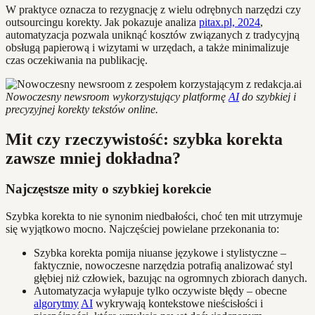
W praktyce oznacza to rezygnację z wielu odrębnych narzędzi czy
outsourcingu korekty. Jak pokazuje analiza
pitax.pl, 2024
,
automatyzacja pozwala uniknąć kosztów związanych z tradycyjną
obsługą papierową i wizytami w urzędach, a także minimalizuje
czas oczekiwania na publikację.
Nowoczesny newsroom wykorzystujący platformę
AI
do szybkiej i
precyzyjnej korekty tekstów online.
Mit czy rzeczywistość: szybka korekta
zawsze mniej dokładna?
Najczęstsze mity o szybkiej korekcie
Szybka korekta to nie synonim niedbałości, choć ten mit utrzymuje
się wyjątkowo mocno. Najczęściej powielane przekonania to:
Szybka korekta pomija niuanse językowe i stylistyczne –
faktycznie, nowoczesne narzędzia potrafią analizować styl
głębiej niż człowiek, bazując na ogromnych zbiorach danych.
Automatyzacja wyłapuje tylko oczywiste błędy – obecne
algorytmy
AI
wykrywają kontekstowe nieścisłości i