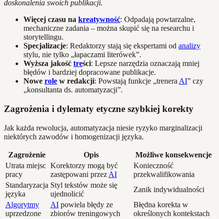
doskonalenia swoich publikacji.
Więcej czasu na
kreatywność
: Odpadają powtarzalne,
mechaniczne zadania – można skupić się na researchu i
storytellingu.
Specjalizacje
: Redaktorzy stają się ekspertami od
analizy
stylu, nie tylko „łapaczami literówek”.
Wyższa jakość
tre
ści
: Lepsze narzędzia oznaczają mniej
błędów i bardziej dopracowane publikacje.
Nowe
role
w redakcji
: Powstają funkcje „trenera
AI
” czy
„konsultanta ds. automatyzacji”.
Zagrożenia i dylematy etyczne szybkiej korekty
Jak każda rewolucja, automatyzacja niesie ryzyko marginalizacji
niektórych zawodów i homogenizacji języka.
Zagrożenie
Opis
Możliwe konsekwencje
Utrata miejsc
Korektorzy mogą być
Konieczność
pracy
zastępowani przez
AI
przekwalifikowania
Standaryzacja
Styl tekstów może się
Zanik indywidualności
języka
ujednolicić
Algorytmy
AI
powiela błędy ze
Błędna korekta w
uprzedzone
zbiorów treningowych
określonych kontekstach