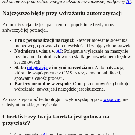
Szkolenie zespołu redakcyjnego z obsługi nowoczesnej platformy
AI
.
Najczęstsze błędy przy wdrażaniu automatyzacji
Automatyzacja nie jest panaceum – popełnione błędy mogą
zniweczyć jej potencjał.
Brak personalizacji narzędzi
: Niezdefiniowanie słownika
branżowego prowadzi do nieścisłości i irytujących poprawek.
Nadmierna wiara w
AI
: Poleganie wyłącznie na maszynie
bez finalnej kontroli człowieka skutkuje powielaniem błędów
systemowych.
Słaba
integracja
z innymi narzędziami
: Automatyzacja,
która nie współpracuje z CMS czy systemem publikacji,
spowalnia całość procesu.
Bariery mentalne w zespole
: Opór przed nowością blokuje
wdrożenie, nawet jeśli narzędzie jest skuteczne.
Zamiast ślepo ufać technologii – wykorzystaj ją jako
wsparcie
, nie
substytut ludzkiego myślenia.
Checklist: czy twoja korekta jest gotowa na
przyszłość?
Czy narzędzie
AI
analizuje zarówno popularne, jak i