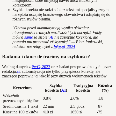
niespójności, które umykają nawet doświadczonym
korektorom.
Szybka korekta nie radzi sobie z tekstami specjalistycznymi –
narzędzia uczą się branżowego słownictwa i adaptują się do
różnych stylów pisania.
"Obawa przed automatyzacją wynika głównie z
nieznajomości realnych możliwości tych narzędzi. Fakty
mówią
same
za siebie:
AI
nie zastępuje korektora, ale
pozwala mu pracować efektywniej." — Piotr Jankowski,
redaktor naczelny, cytat z
Infor.pl, 2024
Badania i dane: ile tracimy na szybkości?
Według danych z
PwC, 2023
oraz badań przeprowadzonych przez
redakcja.
ai
, automatyzacja nie tylko przyspiesza korektę, ale
znacząco poprawia jej jakość przy dużych wolumenach tekstów.
Szybka
Tradycyjna
Różnica
Kryterium
korekta (
AI
)
korekta
(%)
Wskaźnik
0,8%
2,6%
-1,8
przeoczonych błędów
Średni czas na 1 tekst
22 min
2,5 godz.
-87
Koszt na 100 tekstów
410 zł
1650 zł
-75