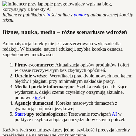
Influencer publikujący
tre
ści online z
pomoc
ą automatycznej korekty
tekstu.
Biznes, nauka, media – różne scenariusze wdrożeń
Automatyzacja korekty nie jest zarezerwowana wyłącznie dla
redakcji. W biznesie, nauce i edukacji, szybka korekta oznacza
zupełnie nowe możliwości.
Firmy e-commerce
: Aktualizacja opisów produktów i ofert
w czasie rzeczywistym bez zbędnych opóźnień.
Uczelnie wyższe
: Weryfikacja prac dyplomowych pod kątem
błędów i plagiatu przy minimalnym nakładzie pracy.
Media i portale informacyjne
: Szybka reakcja na bieżące
wydarzenia, dzięki czemu czytelnicy otrzymują aktualne,
poprawne
tre
ści.
Agencje tłumaczeń
: Korekta masowych tłumaczeń z
gwarancją spójności językowej.
Start
-upy technologiczne
: Testowanie rozwiązań
AI
w
praktyce i szybka adaptacja narzędzi do własnych potrzeb.
Każdy z tych scenariuszy łączy jedno: szybkość i precyzja korekty
przekładają się na przewagę konkurencyjną.