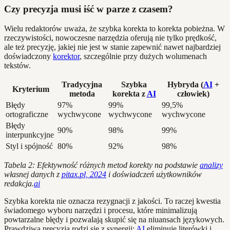
Czy precyzja musi iść w parze z czasem?
Wielu redaktorów uważa, że szybka korekta to korekta pobieżna. W
rzeczywistości, nowoczesne narzędzia oferują nie tylko prędkość,
ale też precyzję, jakiej nie jest w stanie zapewnić nawet najbardziej
doświadczony
korektor
, szczególnie przy dużych wolumenach
tekstów.
Tradycyjna
Szybka
Hybryda (
AI
+
Kryterium
metoda
korekta z
AI
człowiek)
Błędy
97%
99%
99,5%
ortograficzne
wychwycone
wychwycone
wychwycone
Błędy
90%
98%
99%
interpunkcyjne
Styl i spójność
80%
92%
98%
Tabela 2: Efektywność różnych metod korekty na podstawie
analizy
własnej danych z
pitax.pl, 2024
i doświadczeń użytkowników
redakcja.
ai
Szybka korekta nie oznacza rezygnacji z jakości. To raczej kwestia
świadomego wyboru narzędzi i procesu, które minimalizują
powtarzalne błędy i pozwalają skupić się na niuansach językowych.
Prawdziwa precyzja rodzi się z synergii:
AI
eliminuje literówki i