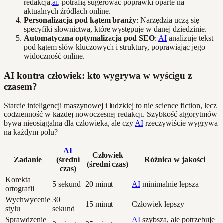
redakcja.
ai
, potrafią sugerować poprawki oparte na
aktualnych źródłach online.
Personalizacja pod kątem branży
: Narzędzia uczą się
specyfiki słownictwa, które występuje w danej dziedzinie.
Automatyczna optymalizacja pod SEO
:
AI
analizuje tekst
pod kątem słów kluczowych i struktury, poprawiając jego
widoczność online.
AI kontra człowiek: kto wygrywa w wyścigu z
czasem?
Starcie inteligencji maszynowej i ludzkiej to nie science fiction, lecz
codzienność w każdej nowoczesnej redakcji. Szybkość algorytmów
bywa nieosiągalna dla człowieka, ale czy
AI
rzeczywiście wygrywa
na każdym polu?
AI
Człowiek
Zadanie
(średni
Różnica w jakości
(średni czas)
czas)
Korekta
5 sekund
20 minut
AI
minimalnie lepsza
ortografii
Wychwycenie
30
15 minut
Człowiek lepszy
stylu
sekund
Sprawdzenie
AI
szybsza, ale potrzebuje