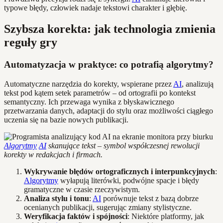
typowe błędy, człowiek nadaje tekstowi charakter i głębię.
Szybsza korekta: jak technologia zmienia
reguły gry
Automatyzacja w praktyce: co potrafią algorytmy?
Automatyczne narzędzia do korekty, wspierane przez
AI
, analizują
tekst pod kątem setek parametrów – od ortografii po kontekst
semantyczny. Ich przewaga wynika z błyskawicznego
przetwarzania danych, adaptacji do stylu oraz możliwości ciągłego
uczenia się na bazie nowych publikacji.
Algorytmy
AI
skanujące tekst – symbol współczesnej rewolucji
korekty w redakcjach i firmach.
Wykrywanie błędów ortograficznych i interpunkcyjnych
:
Algorytmy
wyłapują literówki, podwójne spacje i błędy
gramatyczne w czasie rzeczywistym.
Analiza stylu i tonu
:
AI
porównuje tekst z bazą dobrze
ocenianych publikacji, sugerując zmiany stylistyczne.
Weryfikacja faktów i spójności
: Niektóre platformy, jak