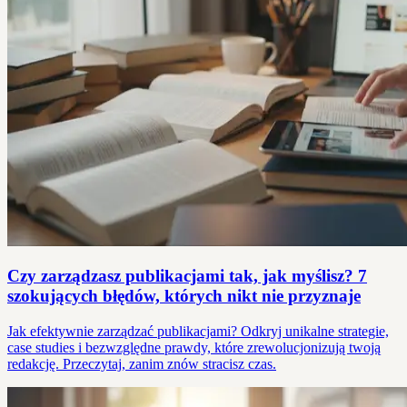
Czy zarządzasz publikacjami tak, jak myślisz? 7
szokujących błędów, których nikt nie przyznaje
Jak efektywnie zarządzać publikacjami? Odkryj unikalne strategie,
case studies i bezwzględne prawdy, które zrewolucjonizują twoją
redakcję. Przeczytaj, zanim znów stracisz czas.