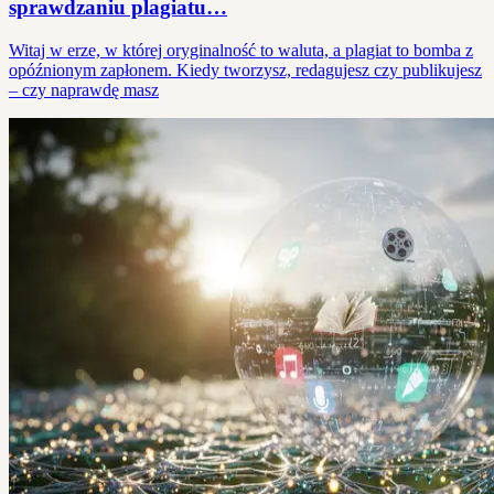
sprawdzaniu plagiatu…
Witaj w erze, w której oryginalność to waluta, a plagiat to bomba z
opóźnionym zapłonem. Kiedy tworzysz, redagujesz czy publikujesz
– czy naprawdę masz