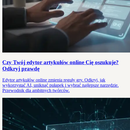
Czy Twój edytor artykułów online Cię oszukuje?
Odkryj prawdę
Edytor artykułów online zmienia reguły gry. Odkryj, jak
wykorzystać AI, uniknąć pułapek i wybrać najlepsze narzędzie.
Przewodnik dla ambitnych twórców.