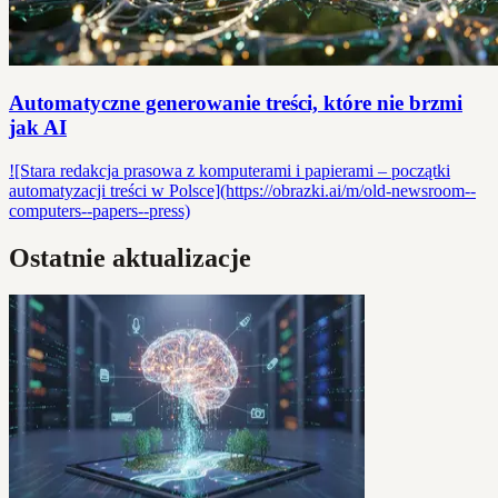
Automatyczne generowanie treści, które nie brzmi
jak AI
![Stara redakcja prasowa z komputerami i papierami – początki
automatyzacji treści w Polsce](https://obrazki.ai/m/old-newsroom--
computers--papers--press)
Ostatnie aktualizacje