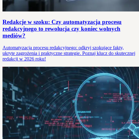
Redakcje w szoku: Czy automatyzacja procesu
redakcyjnego to rewolucja czy koniec wolnych
mediów?
Automatyzacja procesu redakcyjnego: odkryj szokujące fakty,
ukryte zagrożenia i praktyczne strategie. Poznaj klucz do skutecznej
redakcji w 2026 roku!