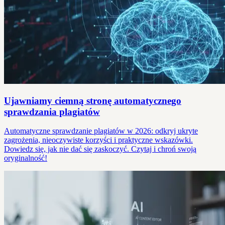
Ujawniamy ciemną stronę automatycznego
sprawdzania plagiatów
Automatyczne sprawdzanie plagiatów w 2026: odkryj ukryte
zagrożenia, nieoczywiste korzyści i praktyczne wskazówki.
Dowiedz się, jak nie dać się zaskoczyć. Czytaj i chroń swoją
oryginalność!