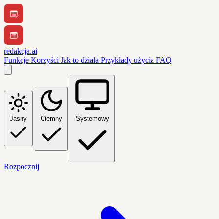
redakcja.ai
Funkcje
Korzyści
Jak to działa
Przykłady użycia
FAQ
Jasny
Ciemny
Systemowy
Rozpocznij