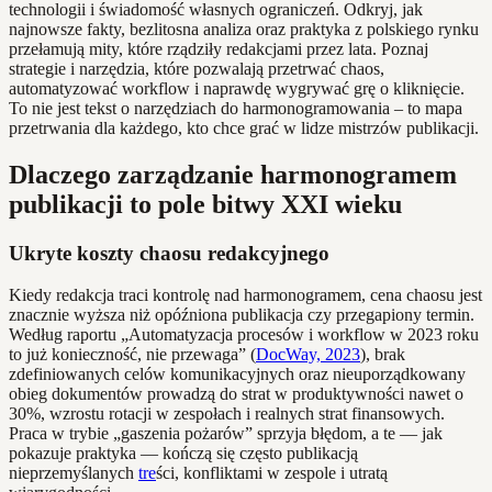
technologii i świadomość własnych ograniczeń. Odkryj, jak
najnowsze fakty, bezlitosna analiza oraz praktyka z polskiego rynku
przełamują mity, które rządziły redakcjami przez lata. Poznaj
strategie i narzędzia, które pozwalają przetrwać chaos,
automatyzować workflow i naprawdę wygrywać grę o kliknięcie.
To nie jest tekst o narzędziach do harmonogramowania – to mapa
przetrwania dla każdego, kto chce grać w lidze mistrzów publikacji.
Dlaczego zarządzanie harmonogramem
publikacji to pole bitwy XXI wieku
Ukryte koszty chaosu redakcyjnego
Kiedy redakcja traci kontrolę nad harmonogramem, cena chaosu jest
znacznie wyższa niż opóźniona publikacja czy przegapiony termin.
Według raportu „Automatyzacja procesów i workflow w 2023 roku
to już konieczność, nie przewaga” (
DocWay, 2023
), brak
zdefiniowanych celów komunikacyjnych oraz nieuporządkowany
obieg dokumentów prowadzą do strat w produktywności nawet o
30%, wzrostu rotacji w zespołach i realnych strat finansowych.
Praca w trybie „gaszenia pożarów” sprzyja błędom, a te — jak
pokazuje praktyka — kończą się często publikacją
nieprzemyślanych
tre
ści, konfliktami w zespole i utratą