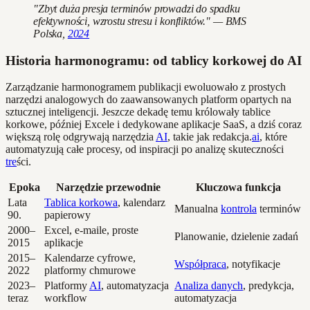
"Zbyt duża presja terminów prowadzi do spadku
efektywności, wzrostu stresu i konfliktów." — BMS
Polska,
2024
Historia harmonogramu: od tablicy korkowej do AI
Zarządzanie harmonogramem publikacji ewoluowało z prostych
narzędzi analogowych do zaawansowanych platform opartych na
sztucznej inteligencji. Jeszcze dekadę temu królowały tablice
korkowe, później Excele i dedykowane aplikacje SaaS, a dziś coraz
większą rolę odgrywają narzędzia
AI
, takie jak redakcja.
ai
, które
automatyzują całe procesy, od inspiracji po analizę skuteczności
tre
ści.
Epoka
Narzędzie przewodnie
Kluczowa funkcja
Lata
Tablica korkowa
, kalendarz
Manualna
kontrola
terminów
90.
papierowy
2000–
Excel, e-maile, proste
Planowanie, dzielenie zadań
2015
aplikacje
2015–
Kalendarze cyfrowe,
Współpraca
, notyfikacje
2022
platformy chmurowe
2023–
Platformy
AI
, automatyzacja
Analiza danych
, predykcja,
teraz
workflow
automatyzacja