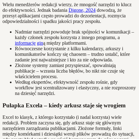
Wielu menedżerów redakcji wierzy, że mnogość narzędzi to klucz
do efektywności. Jednak badania
Digone, 2024
dowodzą, że
przesyt aplikacjami często prowadzi do dezorientacji, rozmycia
odpowiedzialności i spadku jakości pracy zespołu.
Nadmiar narzędzi powoduje brak spójności w komunikacji –
każdy członek zespołu korzysta z innego programu, a
informacje
gin
ą między platformami.
Równoczesne korzystanie z kilku kalendarzy, arkuszy i
komunikatorów kończy się chaosem – trudno ustalić, które
zadanie jest najważniejsze i kto za nie odpowiada.
Złożone systemy zamiast przyspieszać, spowalniają
publikacje – wzrasta liczba błędów, bo nikt nie czuje się
właścicielem procesu.
Według ekspertów, efektywność zespołu rośnie, gdy
workflow jest scentralizowany i elastyczny, a nie rozproszony
na dziesięć narzędzi.
Pułapka Excela – kiedy arkusz staje się wrogiem
Excel to klasyk, z którego korzystało (i nadal korzysta) wiele
redakcji. Problem zaczyna się, gdy arkusz staje się głównym
narzędziem zarządzania publikacjami. Złożone formuły, linki
między komórkami i dziesiątki wersji plików prowadzą do sytuacji,