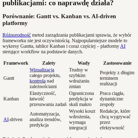
publikacjami: co naprawdę działa?
Porównanie: Gantt vs. Kanban vs. AI-driven
platformy
Różnorodność
metod zarządzania publikacjami sprawia, że wybór
frameworku nie jest oczywistością. Najpopularniejsze modele to
wykresy Gantta, tablice Kanban i coraz częściej – platformy
AI
sterujące workflow na podstawie danych.
Framework
Zalety
Wady
Zastosowanie
Wizualizacja
Trudny w
Projekty z długim
całego projektu,
szybkim
Gantt
terminem
kontrola
nad
wdrażaniu
realizacji
zależnościami
zmian
Elastyczność,
Ograniczona
Praca ciągła,
Kanban
łatwość
predykcja w
dynamiczne
przesuwania zadań
skali makro
zespoły
Wysoki koszt
Redakcje, które
Automatyzacja,
wdrożenia,
chcą wygrywać
AI
-driven
analiza trendów,
wymaga
przez
predykcja
integracji
efektywność