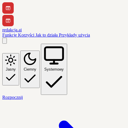
redakcja.ai
Funkcje
Korzyści
Jak to działa
Przykłady użycia
Jasny
Ciemny
Systemowy
Rozpocznij