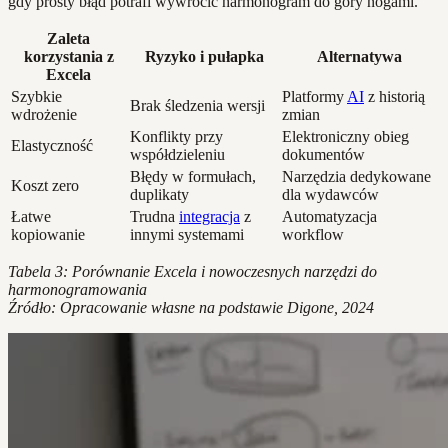
gdy prosty błąd potrafi wywrócić harmonogram do góry nogami.
Zaleta
korzystania z
Ryzyko i pułapka
Alternatywa
Excela
Szybkie
Platformy
AI
z historią
Brak śledzenia wersji
wdrożenie
zmian
Konflikty przy
Elektroniczny obieg
Elastyczność
współdzieleniu
dokumentów
Błędy w formułach,
Narzędzia dedykowane
Koszt zero
duplikaty
dla wydawców
Łatwe
Trudna
integracja
z
Automatyzacja
kopiowanie
innymi systemami
workflow
Tabela 3: Porównanie Excela i nowoczesnych narzędzi do
harmonogramowania
Źródło: Opracowanie własne na podstawie Digone, 2024