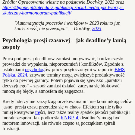
Źródło: Opracowanie własne na podstawie DocWay, 2023 oraz
https://digone.pl/kalendarz-publikacji-social-media-jak-tworzyc-
skuteczny-harmonogram-publikacji/
"Automatyzacja procesów i workflow w 2023 roku to już
konieczność, nie przewaga." — DocWay,
2023
Psychologia presji czasowej – jak deadline’y łamią
zespoły
Praca pod presją deadlinów zamiast motywować, bardzo często
prowadzi do wypalenia, nieporozumień i konfliktów. Zgodnie z
ustaleniami
psycholog
ów pracy przytoczonymi w raporcie
BMS
Polska, 2024
, sztywne terminy mogą zwiększyć produktywność
tylko do pewnej granicy. Potem pojawia się zjawisko „paraliżu
decyzyjnego” – zespół zamiast działać, zaczyna się blokować,
mnożą się błędy, a atmosfera się zagęszcza.
Kiedy liderzy nie zarządzają oczekiwaniami i nie komunikują celów
jasno, presja czasu przeradza się w chaos. Efektem są nie tylko
mniej kreatywne
tre
ści, lecz także realny spadek jakości publikacji i
morale zespołu. Jak podkreśla
KNBP.pl
, deadline’y mogą być
motorem innowacji, ale równie często są początkiem spirali
frustracji.