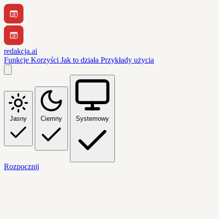
redakcja.ai
Funkcje
Korzyści
Jak to działa
Przykłady użycia
Jasny
Ciemny
Systemowy
Rozpocznij