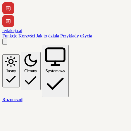
redakcja.ai
Funkcje
Korzyści
Jak to działa
Przykłady użycia
Jasny
Ciemny
Systemowy
Rozpocznij