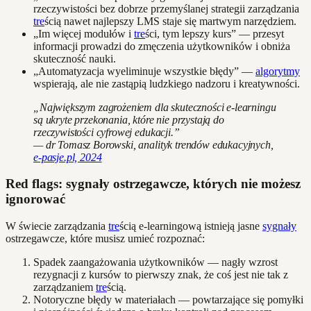
rzeczywistości bez dobrze przemyślanej strategii zarządzania
tre
ścią nawet najlepszy LMS staje się martwym narzędziem.
„Im więcej modułów i
tre
ści, tym lepszy kurs” — przesyt
informacji prowadzi do zmęczenia użytkowników i obniża
skuteczność nauki.
„Automatyzacja wyeliminuje wszystkie błędy” —
algorytmy
wspierają, ale nie zastąpią ludzkiego nadzoru i kreatywności.
„Największym zagrożeniem dla skuteczności e-learningu
są ukryte przekonania, które nie przystają do
rzeczywistości cyfrowej edukacji.”
— dr Tomasz Borowski, analityk trendów edukacyjnych,
e-pasje.pl, 2024
Red flags: sygnały ostrzegawcze, których nie możesz
ignorować
W świecie zarządzania
tre
ścią e-learningową istnieją jasne
sygnały
ostrzegawcze, które musisz umieć rozpoznać:
Spadek zaangażowania użytkowników — nagły wzrost
rezygnacji z kursów to pierwszy znak, że coś jest nie tak z
zarządzaniem
tre
ścią.
Notoryczne błędy w materiałach — powtarzające się pomyłki