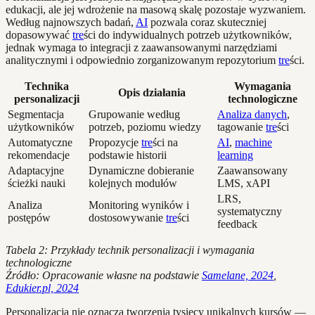
edukacji, ale jej wdrożenie na masową skalę pozostaje wyzwaniem.
Według najnowszych badań,
AI
pozwala coraz skuteczniej
dopasowywać
tre
ści do indywidualnych potrzeb użytkowników,
jednak wymaga to integracji z zaawansowanymi narzędziami
analitycznymi i odpowiednio zorganizowanym repozytorium
tre
ści.
Technika
Wymagania
Opis działania
personalizacji
technologiczne
Segmentacja
Grupowanie według
Analiza danych
,
użytkowników
potrzeb, poziomu wiedzy
tagowanie
tre
ści
Automatyczne
Propozycje
tre
ści na
AI
,
machine
rekomendacje
podstawie historii
learning
Adaptacyjne
Dynamiczne dobieranie
Zaawansowany
ścieżki nauki
kolejnych modułów
LMS, xAPI
LRS,
Analiza
Monitoring wyników i
systematyczny
postępów
dostosowywanie
tre
ści
feedback
Tabela 2: Przykłady technik personalizacji i wymagania
technologiczne
Źródło: Opracowanie własne na podstawie
Samelane, 2024
,
Edukier.pl, 2024
Personalizacja nie oznacza tworzenia tysięcy unikalnych kursów —