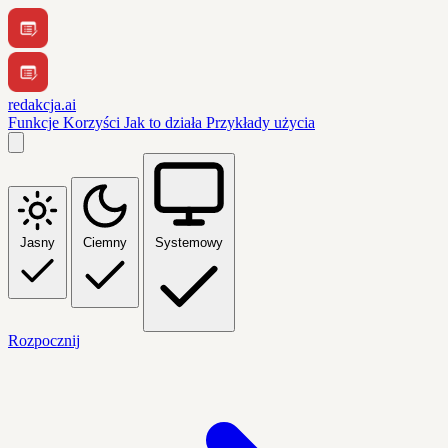
redakcja.ai
Funkcje
Korzyści
Jak to działa
Przykłady użycia
Jasny
Ciemny
Systemowy
Rozpocznij