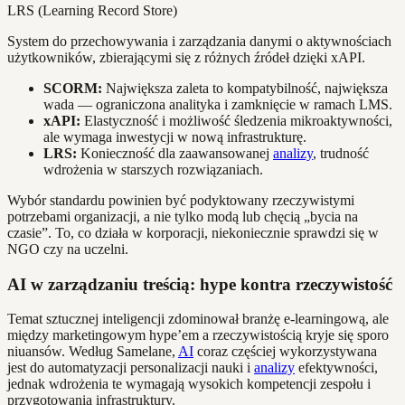
LRS (Learning Record Store)
System do przechowywania i zarządzania danymi o aktywnościach
użytkowników, zbierającymi się z różnych źródeł dzięki xAPI.
SCORM:
Największa zaleta to kompatybilność, największa
wada — ograniczona analityka i zamknięcie w ramach LMS.
xAPI:
Elastyczność i możliwość śledzenia mikroaktywności,
ale wymaga inwestycji w nową infrastrukturę.
LRS:
Konieczność dla zaawansowanej
analizy
, trudność
wdrożenia w starszych rozwiązaniach.
Wybór standardu powinien być podyktowany rzeczywistymi
potrzebami organizacji, a nie tylko modą lub chęcią „bycia na
czasie”. To, co działa w korporacji, niekoniecznie sprawdzi się w
NGO czy na uczelni.
AI w zarządzaniu treścią: hype kontra rzeczywistość
Temat sztucznej inteligencji zdominował branżę e-learningową, ale
między marketingowym hype’em a rzeczywistością kryje się sporo
niuansów. Według Samelane,
AI
coraz częściej wykorzystywana
jest do automatyzacji personalizacji nauki i
analizy
efektywności,
jednak wdrożenia te wymagają wysokich kompetencji zespołu i
przygotowania infrastruktury.