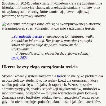
(Edukier.pl, 2024). Jednak za tym wzrostem kryje się zupełnie inna
historia: informacyjny chaos, nieprzejrzyste struktury kursów oraz
niewykorzystane zasoby, które zamieniają nawet najlepszą
platformę w cyfrowy labirynt.
„
Zarządzanie treścią
e-learningową to nieustanna walka
z natłokiem informacji. Bez jasnych procedur i narzędzi
każda platforma staje się polem minowym dla
użytkownika.”
— dr Anna Piaseczna, ekspertka ds. cyfrowej edukacji,
rp.pl, 2024
Ukryte koszty złego zarządzania treścią
Skomplikowany system zarządzania
tre
ścią to nie tylko problem dla
nauczycieli czy studentów. To realny koszt dla organizacji, który
rzadko pojawia się w oficjalnych raportach. Wzrost kosztów
administracyjnych, spadek satysfakcji użytkowników, trudności w
monitorowaniu postępów — to tylko wierzchołek góry lodowej.
Znacząca część budżetów edukacyjnych „przecieka” przez palce,
gdy nikt nie kontroluje spójności, aktualności i jakości materiałów.