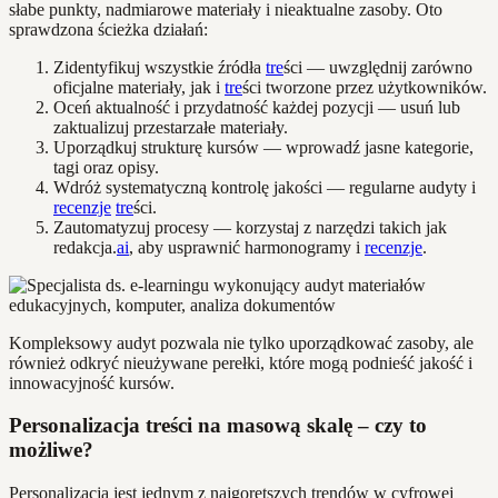
słabe punkty, nadmiarowe materiały i nieaktualne zasoby. Oto
sprawdzona ścieżka działań:
Zidentyfikuj wszystkie źródła
tre
ści — uwzględnij zarówno
oficjalne materiały, jak i
tre
ści tworzone przez użytkowników.
Oceń aktualność i przydatność każdej pozycji — usuń lub
zaktualizuj przestarzałe materiały.
Uporządkuj strukturę kursów — wprowadź jasne kategorie,
tagi oraz opisy.
Wdróż systematyczną kontrolę jakości — regularne audyty i
recenzje
tre
ści.
Zautomatyzuj procesy — korzystaj z narzędzi takich jak
redakcja.
ai
, aby usprawnić harmonogramy i
recenzje
.
Kompleksowy audyt pozwala nie tylko uporządkować zasoby, ale
również odkryć nieużywane perełki, które mogą podnieść jakość i
innowacyjność kursów.
Personalizacja treści na masową skalę – czy to
możliwe?
Personalizacja jest jednym z najgorętszych trendów w cyfrowej