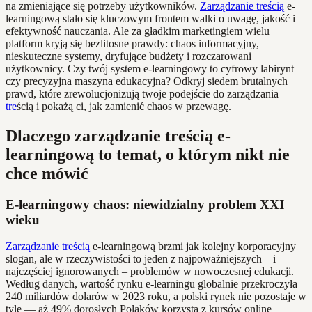
na zmieniające się potrzeby użytkowników.
Zarządzanie treścią
e-
learningową stało się kluczowym frontem walki o uwagę, jakość i
efektywność nauczania. Ale za gładkim marketingiem wielu
platform kryją się bezlitosne prawdy: chaos informacyjny,
nieskuteczne systemy, dryfujące budżety i rozczarowani
użytkownicy. Czy twój system e-learningowy to cyfrowy labirynt
czy precyzyjna maszyna edukacyjna? Odkryj siedem brutalnych
prawd, które zrewolucjonizują twoje podejście do zarządzania
tre
ścią i pokażą ci, jak zamienić chaos w przewagę.
Dlaczego zarządzanie treścią e-
learningową to temat, o którym nikt nie
chce mówić
E-learningowy chaos: niewidzialny problem XXI
wieku
Zarządzanie treścią
e-learningową brzmi jak kolejny korporacyjny
slogan, ale w rzeczywistości to jeden z najpoważniejszych – i
najczęściej ignorowanych – problemów w nowoczesnej edukacji.
Według danych, wartość rynku e-learningu globalnie przekroczyła
240 miliardów dolarów w 2023 roku, a polski rynek nie pozostaje w
tyle — aż 49% dorosłych Polaków korzysta z kursów online