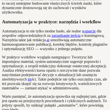
to raczej umiejętne budowanie elastycznych ścieżek nauki, które
dynamicznie dostosowują się do zachowań i wyników
użytkownika.
Automatyzacja w praktyce: narzędzia i workflow
Automatyzacja to nie tylko modne hasło, ale realne
wsparcie
dla
zespołów odpowiedzialnych za
zarządzanie treścią
e-learningową.
Narzędzia takie jak redakcja.
ai
umożliwiają automatyczne
harmonogramowanie publikacji, korektę błędów, kontrolę plagiatów
i optymalizację SEO — wszystko z jednego pulpitu.
W praktyce workflow wygląda następująco: Tworzysz lub
importujesz materiał, system automatycznie sugeruje poprawki i
optymalizacje, a zespół redakcyjny dokonuje ostatecznej akceptacji.
Analiza efektywności kursu oparta o rzeczywiste dane pozwala
natychmiast podejmować decyzje o aktualizacji lub usunięciu
nieefektywnych
tre
ści. Takie podejście nie tylko oszczędza czas, ale
też pozwala skupić się na rozwoju kreatywnych, wartościowych
materiałów — zamiast utykać w administrowaniu.
Warto pamiętać, że automatyzacja sprawdza się najlepiej tam, gdzie
jest oparta na przejrzystych procedurach i cyklicznych audytach. To
jedyny sposób, by uniknąć pułapki „automatów”, które powielają
stare błędy.