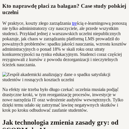
Kto naprawdę płaci za bałagan? Case study polskiej
uczelni
W praktyce, koszty złego zarządzania
tre
ścią e-learningową ponoszą
nie tylko administratorzy czy nauczyciele, ale przede wszystkim
studenci. Przykład jednej z warszawskich uczelni niepublicznych
pokazuje, jak chaos w zarządzaniu platformą LMS prowadził do
poważnych problemów: spadku jakości nauczania, wzrostu kosztów
administracyjnych o ponad 18% w skali roku oraz utraty
konkurencyjności na rynku edukacyjnym. Studenci coraz częściej
rezygnowali z kursów z powodu dezorganizacji i nieczytelnych
ścieżek nauczania.
Na efekty nie trzeba było długo czekać: uczelnia musiała podjąć
drastyczne kroki, w tym reorganizację procesów, inwestycje w
nowe narzędzia IT oraz wdrożenie audytów wewnętrznych. Tylko
dzięki temu udało się zatrzymać lawinę negatywnych skutków i
krok po kroku odbudować zaufanie studentów.
Jak technologia zmienia zasady gry: od