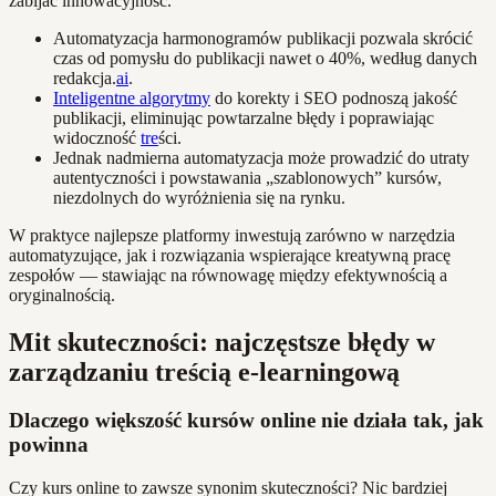
zabijać innowacyjność.
Automatyzacja harmonogramów publikacji pozwala skrócić
czas od pomysłu do publikacji nawet o 40%, według danych
redakcja.
ai
.
Inteligentne algorytmy
do korekty i SEO podnoszą jakość
publikacji, eliminując powtarzalne błędy i poprawiając
widoczność
tre
ści.
Jednak nadmierna automatyzacja może prowadzić do utraty
autentyczności i powstawania „szablonowych” kursów,
niezdolnych do wyróżnienia się na rynku.
W praktyce najlepsze platformy inwestują zarówno w narzędzia
automatyzujące, jak i rozwiązania wspierające kreatywną pracę
zespołów — stawiając na równowagę między efektywnością a
oryginalnością.
Mit skuteczności: najczęstsze błędy w
zarządzaniu treścią e-learningową
Dlaczego większość kursów online nie działa tak, jak
powinna
Czy kurs online to zawsze synonim skuteczności? Nic bardziej