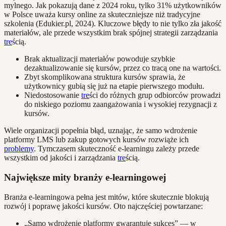
mylnego. Jak pokazują dane z 2024 roku, tylko 31% użytkowników
w Polsce uważa kursy online za skuteczniejsze niż tradycyjne
szkolenia (Edukier.pl, 2024). Kluczowe błędy to nie tylko zła jakość
materiałów, ale przede wszystkim brak spójnej strategii zarządzania
tre
ścią.
Brak aktualizacji materiałów powoduje szybkie
dezaktualizowanie się kursów, przez co tracą one na wartości.
Zbyt skomplikowana struktura kursów sprawia, że
użytkownicy gubią się już na etapie pierwszego modułu.
Niedostosowanie
tre
ści do różnych grup odbiorców prowadzi
do niskiego poziomu zaangażowania i wysokiej rezygnacji z
kursów.
Wiele organizacji popełnia błąd, uznając, że samo wdrożenie
platformy LMS lub zakup gotowych kursów rozwiąże ich
problemy
. Tymczasem skuteczność e-learningu zależy przede
wszystkim od jakości i zarządzania
tre
ścią.
Największe mity branży e-learningowej
Branża e-learningowa pełna jest mitów, które skutecznie blokują
rozwój i poprawę jakości kursów. Oto najczęściej powtarzane:
„Samo wdrożenie platformy gwarantuje sukces” — w