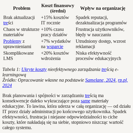
Koszt finansowy
Problem
Wpływ na organizację
(średni)
Brak aktualizacji
+15% kosztów
Spadek reputacji,
tre
ści
IT rocznie
dezaktualizacja programów
Chaos w strukturze
+10% czasu
Frustracja użytkowników,
materiałów
pracy działów
błędy w nauczaniu
Problemy
z
+7% wydatków
Utrudniony dostęp, wzrost
uprawnieniami
na
wsparcie
reklamacji
Skomplikowane
+20% kosztów
Niska efektywność
LMS
wdrożenia
procesów edukacyjnych
Tabela 1:
Ukryte koszty
nieefektywnego zarządzania
tre
ścią e-
learningową
Źródło: Opracowanie własne na podstawie
Samelane, 2024
,
rp.pl,
2024
Brak planowania i spójności w zarządzaniu
tre
ścią ma
konsekwencje daleko wykraczające poza
same
materiały
edukacyjne. To lawina, która uderza w całą organizację — od działu
IT przez działy administracji po końcowego użytkownika. Spadek
efektywności, frustracja i niejasne odpowiedzialności to ciche
koszty, które nakładają się na siebie, stopniowo niszcząc wartość
całego systemu.