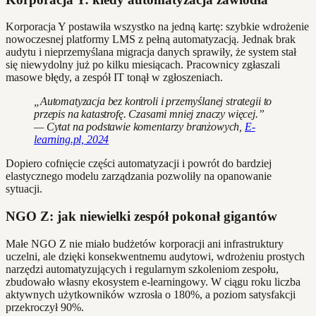
Korporacja Y postawiła wszystko na jedną kartę: szybkie wdrożenie
nowoczesnej platformy LMS z pełną automatyzacją. Jednak brak
audytu i nieprzemyślana migracja danych sprawiły, że system stał
się niewydolny już po kilku miesiącach. Pracownicy zgłaszali
masowe błędy, a zespół IT tonął w zgłoszeniach.
„Automatyzacja bez kontroli i przemyślanej strategii to
przepis na katastrofę. Czasami mniej znaczy więcej.”
— Cytat na podstawie komentarzy branżowych,
E-
learning.pl, 2024
Dopiero cofnięcie części automatyzacji i powrót do bardziej
elastycznego modelu zarządzania pozwoliły na opanowanie
sytuacji.
NGO Z: jak niewielki zespół pokonał gigantów
Małe NGO Z nie miało budżetów korporacji ani infrastruktury
uczelni, ale dzięki konsekwentnemu audytowi, wdrożeniu prostych
narzędzi automatyzujących i regularnym szkoleniom zespołu,
zbudowało własny ekosystem e-learningowy. W ciągu roku liczba
aktywnych użytkowników wzrosła o 180%, a poziom satysfakcji
przekroczył 90%.