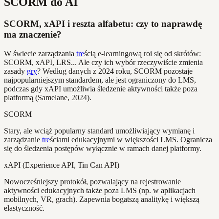
SCORM do AI
SCORM, xAPI i reszta alfabetu: czy to naprawdę
ma znaczenie?
W świecie zarządzania
tre
ścią e-learningową roi się od skrótów:
SCORM, xAPI, LRS... Ale czy ich wybór rzeczywiście zmienia
zasady
gry
? Według danych z 2024 roku, SCORM pozostaje
najpopularniejszym standardem, ale jest ograniczony do LMS,
podczas gdy xAPI umożliwia śledzenie aktywności także poza
platformą (Samelane, 2024).
SCORM
Stary, ale wciąż popularny standard umożliwiający wymianę i
zarządzanie
tre
ściami edukacyjnymi w większości LMS. Ogranicza
się do śledzenia postępów wyłącznie w ramach danej platformy.
xAPI (Experience API, Tin Can API)
Nowocześniejszy protokół, pozwalający na rejestrowanie
aktywności edukacyjnych także poza LMS (np. w aplikacjach
mobilnych, VR, grach). Zapewnia bogatszą analitykę i większą
elastyczność.