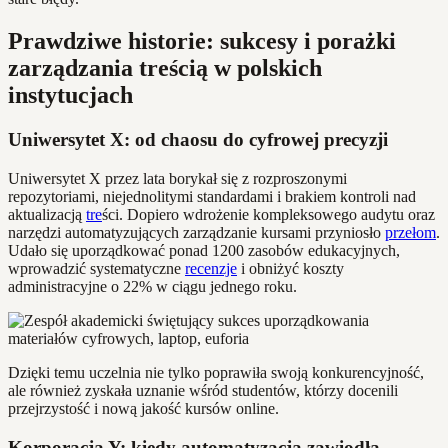
Prawdziwe historie: sukcesy i porażki
zarządzania treścią w polskich
instytucjach
Uniwersytet X: od chaosu do cyfrowej precyzji
Uniwersytet X przez lata borykał się z rozproszonymi
repozytoriami, niejednolitymi standardami i brakiem kontroli nad
aktualizacją
tre
ści. Dopiero wdrożenie kompleksowego audytu oraz
narzędzi automatyzujących zarządzanie kursami przyniosło
przełom
.
Udało się uporządkować ponad 1200 zasobów edukacyjnych,
wprowadzić systematyczne
recenzje
i obniżyć koszty
administracyjne o 22% w ciągu jednego roku.
Dzięki temu uczelnia nie tylko poprawiła swoją konkurencyjność,
ale również zyskała uznanie wśród studentów, którzy docenili
przejrzystość i nową jakość kursów online.
Korporacja Y: kiedy automatyzacja zawiodła