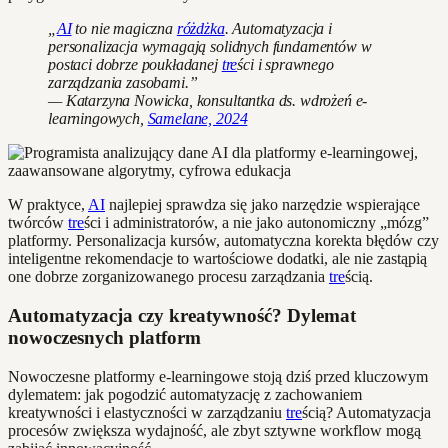
„
AI
to nie magiczna
różdżka
. Automatyzacja i
personalizacja wymagają solidnych fundamentów w
postaci dobrze poukładanej
tre
ści i sprawnego
zarządzania zasobami.”
— Katarzyna Nowicka, konsultantka ds. wdrożeń e-
learningowych,
Samelane, 2024
W praktyce,
AI
najlepiej sprawdza się jako narzędzie wspierające
twórców
tre
ści i administratorów, a nie jako autonomiczny „mózg”
platformy. Personalizacja kursów, automatyczna korekta błędów czy
inteligentne rekomendacje to wartościowe dodatki, ale nie zastąpią
one dobrze zorganizowanego procesu zarządzania
tre
ścią.
Automatyzacja czy kreatywność? Dylemat
nowoczesnych platform
Nowoczesne platformy e-learningowe stoją dziś przed kluczowym
dylematem: jak pogodzić automatyzację z zachowaniem
kreatywności i elastyczności w zarządzaniu
tre
ścią? Automatyzacja
procesów zwiększa wydajność, ale zbyt sztywne workflow mogą