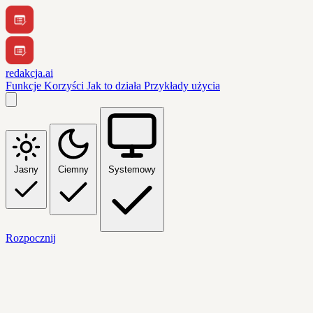
redakcja.ai
Funkcje
Korzyści
Jak to działa
Przykłady użycia
Jasny
Ciemny
Systemowy
Rozpocznij