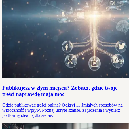
Publikujesz w złym miejscu? Zobacz, gdzie twoje
treści naprawdę mają moc
Gdzie publikować treści online? Odkryj 11 śmiałych sposobów na
widoczność i wpływ. Poznaj ukryte szanse, zagrożenia i wybierz
platformę idealną dla siebie.