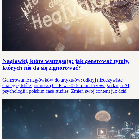
Nagłówki, które wstrząsają: jak generować tytuły,
których nie da się zignorować?
Generowanie nagłówków do artykułów: odkryj nieoczywiste
strategie, które podnoszą CTR w 2026 roku. Przewaga dzięki AI,
psychologii i polskim case studies. Zmień swój content już dziś!