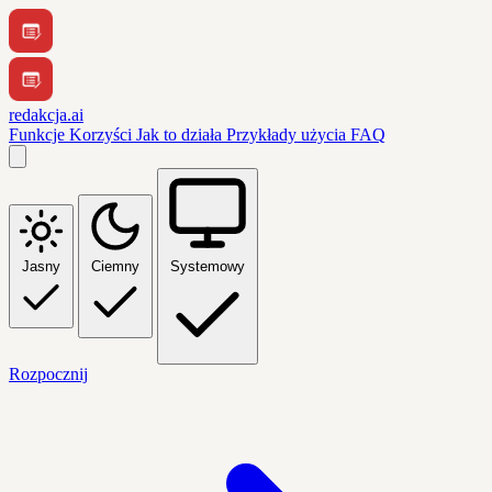
redakcja.ai
Funkcje
Korzyści
Jak to działa
Przykłady użycia
FAQ
Jasny
Ciemny
Systemowy
Rozpocznij