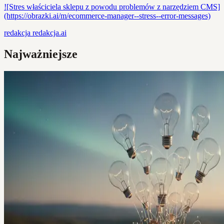
![Stres właściciela sklepu z powodu problemów z narzędziem CMS]
(https://obrazki.ai/m/ecommerce-manager--stress--error-messages)
redakcja
redakcja.ai
Najważniejsze