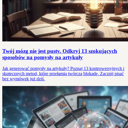
Twój mózg nie jest pusty. Odkryj 13 szokujących
sposobów na pomysły na artykuły
Jak generować pomysły na artykuły? Poznaj 13 kontrowersyjnych i
skutecznych metod, które przełamią twórczą blokadę. Zacznij pisać
bez wymówek już dziś.