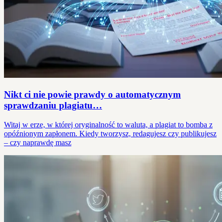
Nikt ci nie powie prawdy o automatycznym
sprawdzaniu plagiatu…
Witaj w erze, w której oryginalność to waluta, a plagiat to bomba z
opóźnionym zapłonem. Kiedy tworzysz, redagujesz czy publikujesz
– czy naprawdę masz