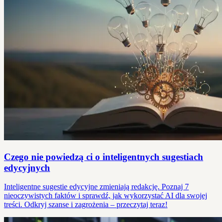
Czego nie powiedzą ci o inteligentnych sugestiach
edycyjnych
Inteligentne sugestie edycyjne zmieniają redakcję. Poznaj 7
nieoczywistych faktów i sprawdź, jak wykorzystać AI dla swojej
treści. Odkryj szanse i zagrożenia – przeczytaj teraz!