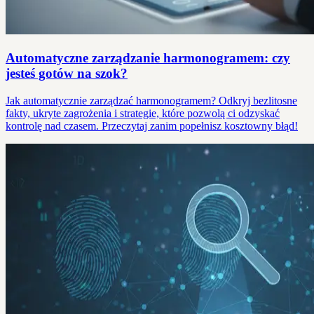
Automatyczne zarządzanie harmonogramem: czy
jesteś gotów na szok?
Jak automatycznie zarządzać harmonogramem? Odkryj bezlitosne
fakty, ukryte zagrożenia i strategie, które pozwolą ci odzyskać
kontrolę nad czasem. Przeczytaj zanim popełnisz kosztowny błąd!