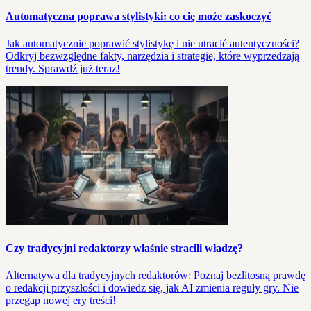
Automatyczna poprawa stylistyki: co cię może zaskoczyć
Jak automatycznie poprawić stylistykę i nie utracić autentyczności?
Odkryj bezwzględne fakty, narzędzia i strategie, które wyprzedzają
trendy. Sprawdź już teraz!
Czy tradycyjni redaktorzy właśnie stracili władzę?
Alternatywa dla tradycyjnych redaktorów: Poznaj bezlitosną prawdę
o redakcji przyszłości i dowiedz się, jak AI zmienia reguły gry. Nie
przegap nowej ery treści!