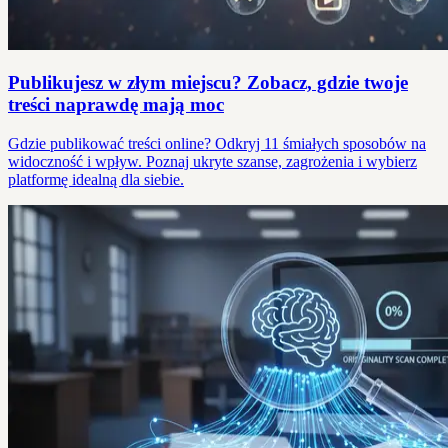
Publikujesz w złym miejscu? Zobacz, gdzie twoje
treści naprawdę mają moc
Gdzie publikować treści online? Odkryj 11 śmiałych sposobów na
widoczność i wpływ. Poznaj ukryte szanse, zagrożenia i wybierz
platformę idealną dla siebie.