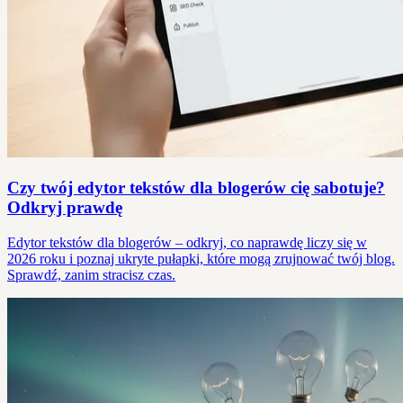
Czy twój edytor tekstów dla blogerów cię sabotuje?
Odkryj prawdę
Edytor tekstów dla blogerów – odkryj, co naprawdę liczy się w
2026 roku i poznaj ukryte pułapki, które mogą zrujnować twój blog.
Sprawdź, zanim stracisz czas.