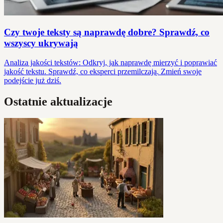
Czy twoje teksty są naprawdę dobre? Sprawdź, co
wszyscy ukrywają
Analiza jakości tekstów: Odkryj, jak naprawdę mierzyć i poprawiać
jakość tekstu. Sprawdź, co eksperci przemilczają. Zmień swoje
podejście już dziś.
Ostatnie aktualizacje