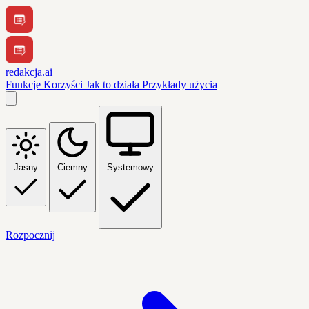
redakcja.ai
Funkcje
Korzyści
Jak to działa
Przykłady użycia
Jasny
Ciemny
Systemowy
Rozpocznij