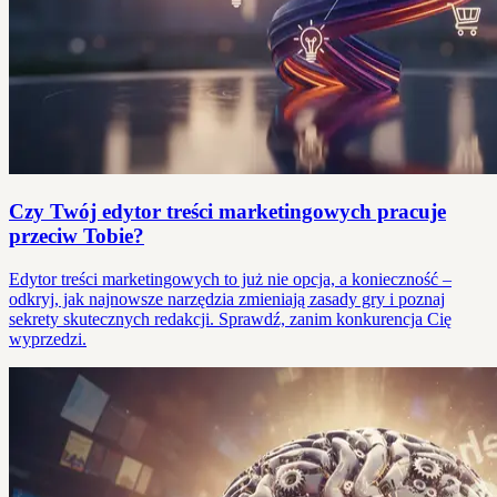
Czy Twój edytor treści marketingowych pracuje
przeciw Tobie?
Edytor treści marketingowych to już nie opcja, a konieczność –
odkryj, jak najnowsze narzędzia zmieniają zasady gry i poznaj
sekrety skutecznych redakcji. Sprawdź, zanim konkurencja Cię
wyprzedzi.