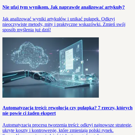
Nie ufaj tym wynikom. Jak naprawdę analizować artykuły?
Jak analizować wyniki artykułów i unikać pułapek. Odkryj
nieoczywiste metody, mity i praktyczne wskazówki. Zmień swój
sposób myślenia już dziś!
Automatyzacja treści: rewolucja czy pułapka? 7 rzeczy, których
nie powie ci żaden ekspert
Automatyzacja procesu tworzenia treści: odkryj najnowsze strategie,
ukryte koszty i kontrowersje, które zmieniają polski rynek.