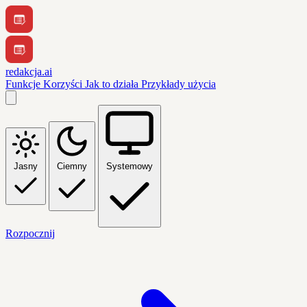
redakcja.ai
Funkcje
Korzyści
Jak to działa
Przykłady użycia
Jasny
Ciemny
Systemowy
Rozpocznij