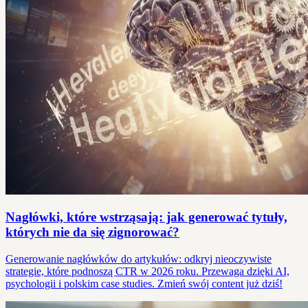
Nagłówki, które wstrząsają: jak generować tytuły,
których nie da się zignorować?
Generowanie nagłówków do artykułów: odkryj nieoczywiste
strategie, które podnoszą CTR w 2026 roku. Przewaga dzięki AI,
psychologii i polskim case studies. Zmień swój content już dziś!