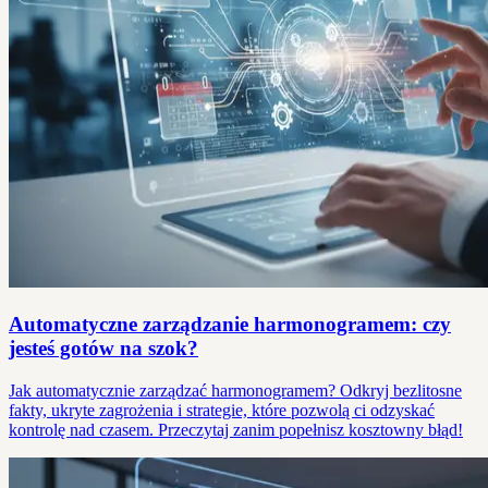
Automatyczne zarządzanie harmonogramem: czy
jesteś gotów na szok?
Jak automatycznie zarządzać harmonogramem? Odkryj bezlitosne
fakty, ukryte zagrożenia i strategie, które pozwolą ci odzyskać
kontrolę nad czasem. Przeczytaj zanim popełnisz kosztowny błąd!