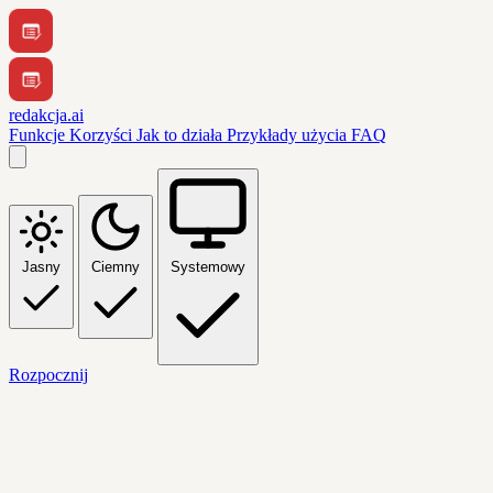
redakcja.ai
Funkcje
Korzyści
Jak to działa
Przykłady użycia
FAQ
Jasny
Ciemny
Systemowy
Rozpocznij