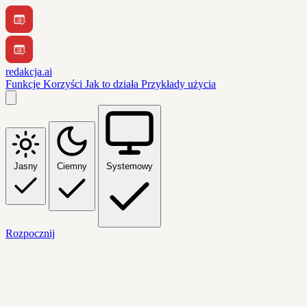
redakcja.ai
Funkcje
Korzyści
Jak to działa
Przykłady użycia
Jasny
Ciemny
Systemowy
Rozpocznij