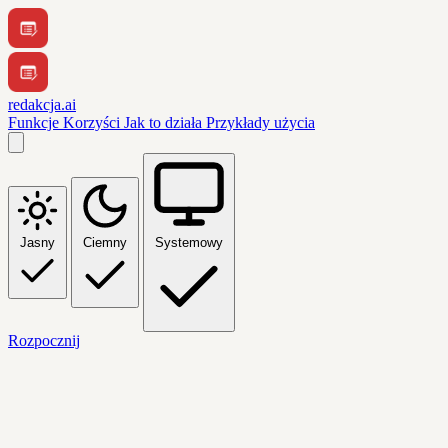
redakcja.ai
Funkcje
Korzyści
Jak to działa
Przykłady użycia
Jasny
Ciemny
Systemowy
Rozpocznij