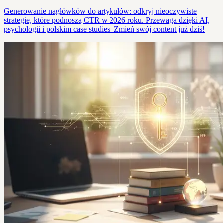
Generowanie nagłówków do artykułów: odkryj nieoczywiste
strategie, które podnoszą CTR w 2026 roku. Przewaga dzięki AI,
psychologii i polskim case studies. Zmień swój content już dziś!