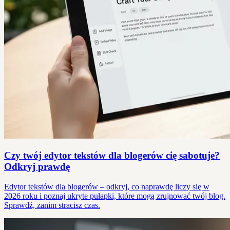
Czy twój edytor tekstów dla blogerów cię sabotuje?
Odkryj prawdę
Edytor tekstów dla blogerów – odkryj, co naprawdę liczy się w
2026 roku i poznaj ukryte pułapki, które mogą zrujnować twój blog.
Sprawdź, zanim stracisz czas.