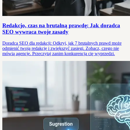
Redakcjo, czas na brutalną prawdę: Jak doradca
SEO wywraca twoje zasady
Doradca SEO dla redakcji: Odkryj, jak 7 brutalnych prawd może
odmienić twoją redakcję i zwiększyć zasięgi. Zobacz, czego nie
mówią agencje. Przeczytaj zanim konkurencja cię wyprzedzi.