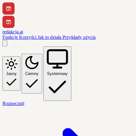
redakcja.ai
Funkcje
Korzyści
Jak to działa
Przykłady użycia
Jasny
Ciemny
Systemowy
Rozpocznij