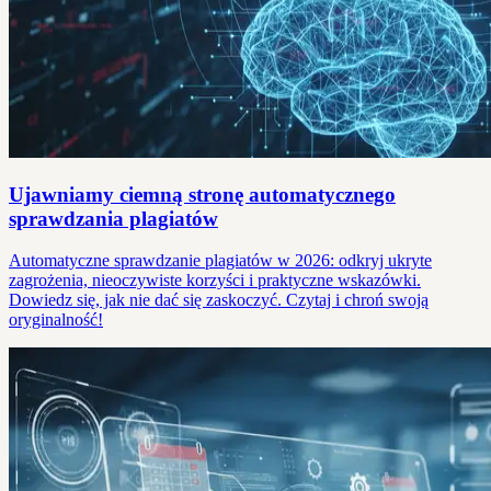
Ujawniamy ciemną stronę automatycznego
sprawdzania plagiatów
Automatyczne sprawdzanie plagiatów w 2026: odkryj ukryte
zagrożenia, nieoczywiste korzyści i praktyczne wskazówki.
Dowiedz się, jak nie dać się zaskoczyć. Czytaj i chroń swoją
oryginalność!