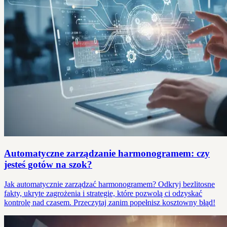
Automatyczne zarządzanie harmonogramem: czy
jesteś gotów na szok?
Jak automatycznie zarządzać harmonogramem? Odkryj bezlitosne
fakty, ukryte zagrożenia i strategie, które pozwolą ci odzyskać
kontrolę nad czasem. Przeczytaj zanim popełnisz kosztowny błąd!