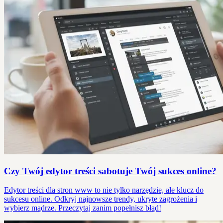
Czy Twój edytor treści sabotuje Twój sukces online?
Edytor treści dla stron www to nie tylko narzędzie, ale klucz do
sukcesu online. Odkryj najnowsze trendy, ukryte zagrożenia i
wybierz mądrze. Przeczytaj zanim popełnisz błąd!