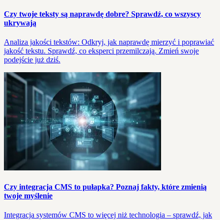
Czy twoje teksty są naprawdę dobre? Sprawdź, co wszyscy
ukrywają
Analiza jakości tekstów: Odkryj, jak naprawdę mierzyć i poprawiać
jakość tekstu. Sprawdź, co eksperci przemilczają. Zmień swoje
podejście już dziś.
Czy integracja CMS to pułapka? Poznaj fakty, które zmienią
twoje myślenie
Integracja systemów CMS to więcej niż technologia – sprawdź, jak