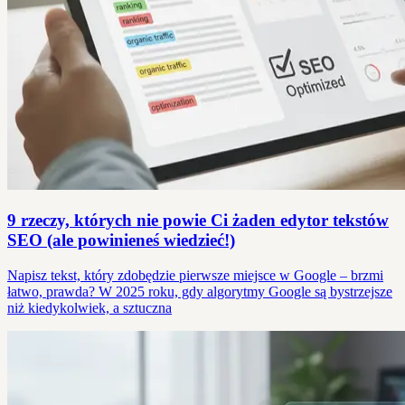
9 rzeczy, których nie powie Ci żaden edytor tekstów
SEO (ale powinieneś wiedzieć!)
Napisz tekst, który zdobędzie pierwsze miejsce w Google – brzmi
łatwo, prawda? W 2025 roku, gdy algorytmy Google są bystrzejsze
niż kiedykolwiek, a sztuczna