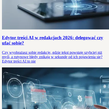
Edytor treści AI w redakcjach 2026: delegować czy
ufać sobie?
Czy wyobrażasz sobie redakcję, gdzie tekst powstaje szybciej niż
myśl, a rutynowe błędy znikają w sekundę od ich pojawienia się?
Edytor treści AI to nie