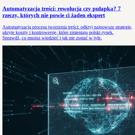
Automatyzacja treści: rewolucja czy pułapka? 7
rzeczy, których nie powie ci żaden ekspert
Automatyzacja procesu tworzenia treści: odkryj najnowsze strategie,
ukryte koszty i kontrowersje, które zmieniają polski rynek.
Sprawdź, co musisz wiedzieć i jak nie zostać w tyle.