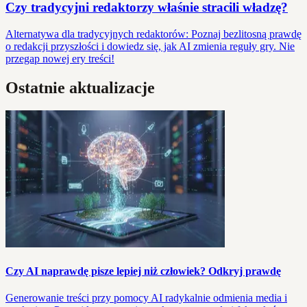
Czy tradycyjni redaktorzy właśnie stracili władzę?
Alternatywa dla tradycyjnych redaktorów: Poznaj bezlitosną prawdę
o redakcji przyszłości i dowiedz się, jak AI zmienia reguły gry. Nie
przegap nowej ery treści!
Ostatnie aktualizacje
Czy AI naprawdę pisze lepiej niż człowiek? Odkryj prawdę
Generowanie treści przy pomocy AI radykalnie odmienia media i