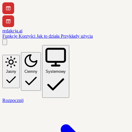
redakcja.ai
Funkcje
Korzyści
Jak to działa
Przykłady użycia
Jasny
Ciemny
Systemowy
Rozpocznij