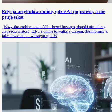
Edycja artykułów online, gdzie AI poprawia, a nie
psuje tekst
„Wszystko zrobi za mnie AI” – brzmi kusząco, dopóki nie uderzy
cię rzeczywistość. Edycja online to walka z czasem, dezinformacją,
fake newsami i… własnym ego. W