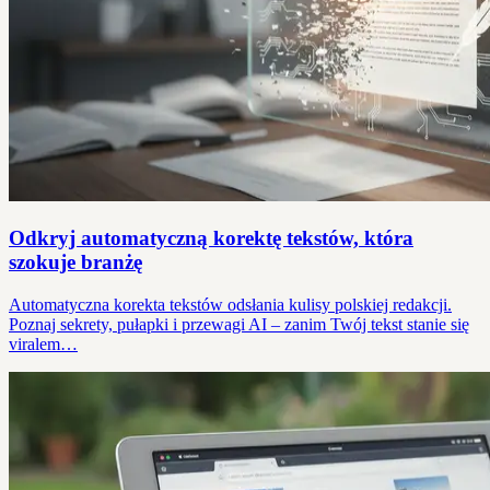
Odkryj automatyczną korektę tekstów, która
szokuje branżę
Automatyczna korekta tekstów odsłania kulisy polskiej redakcji.
Poznaj sekrety, pułapki i przewagi AI – zanim Twój tekst stanie się
viralem…