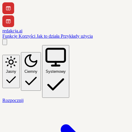
redakcja.ai
Funkcje
Korzyści
Jak to działa
Przykłady użycia
Jasny
Ciemny
Systemowy
Rozpocznij