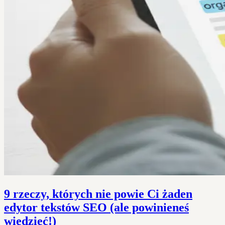
9 rzeczy, których nie powie Ci żaden
edytor tekstów SEO (ale powinieneś
wiedzieć!)