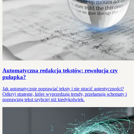
Automatyczna redakcja tekstów: rewolucja czy
pułapka?
Jak automatycznie poprawiać teksty i nie stracić autentyczności?
Odkryj strategie, które wyprzedzają trendy, przełamują schematy i
poprawiają tekst szybciej niż kiedykolwiek.