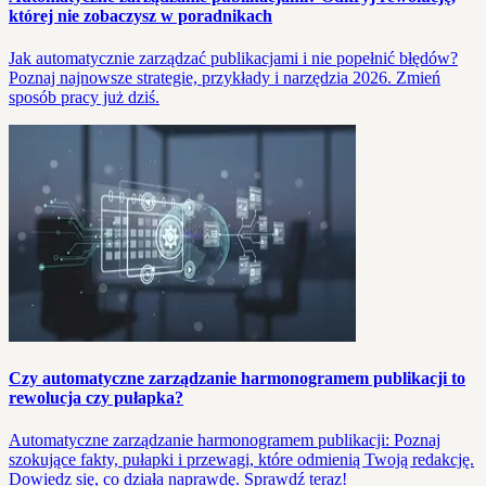
której nie zobaczysz w poradnikach
Jak automatycznie zarządzać publikacjami i nie popełnić błędów?
Poznaj najnowsze strategie, przykłady i narzędzia 2026. Zmień
sposób pracy już dziś.
Czy automatyczne zarządzanie harmonogramem publikacji to
rewolucja czy pułapka?
Automatyczne zarządzanie harmonogramem publikacji: Poznaj
szokujące fakty, pułapki i przewagi, które odmienią Twoją redakcję.
Dowiedz się, co działa naprawdę. Sprawdź teraz!