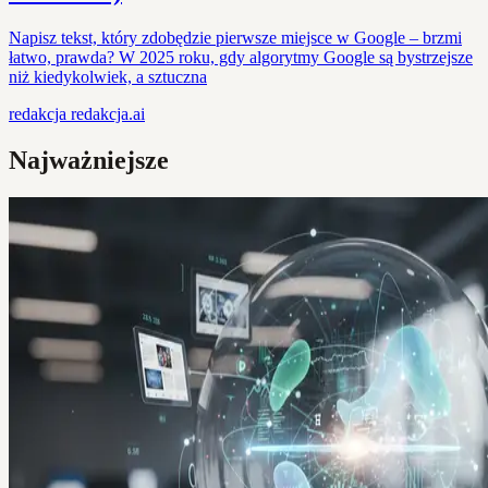
Napisz tekst, który zdobędzie pierwsze miejsce w Google – brzmi
łatwo, prawda? W 2025 roku, gdy algorytmy Google są bystrzejsze
niż kiedykolwiek, a sztuczna
redakcja
redakcja.ai
Najważniejsze