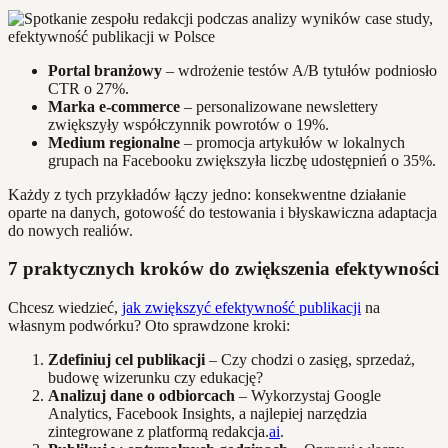
Portal branżowy
– wdrożenie testów A/B tytułów podniosło
CTR o 27%.
Marka e-commerce
– personalizowane newslettery
zwiększyły współczynnik powrotów o 19%.
Medium regionalne
– promocja artykułów w lokalnych
grupach na Facebooku zwiększyła liczbę udostępnień o 35%.
Każdy z tych przykładów łączy jedno: konsekwentne działanie
oparte na danych, gotowość do testowania i błyskawiczna adaptacja
do nowych realiów.
7 praktycznych kroków do zwiększenia efektywności
Chcesz wiedzieć,
jak zwiększyć efektywność publikacji
na
własnym podwórku? Oto sprawdzone kroki:
Zdefiniuj cel publikacji
– Czy chodzi o zasięg, sprzedaż,
budowę wizerunku czy edukację?
Analizuj dane o odbiorcach
– Wykorzystaj Google
Analytics, Facebook Insights, a najlepiej narzędzia
zintegrowane z platformą redakcja.
ai
.