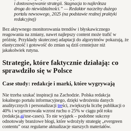
i dostosowywanie strategii. Stagnacja to najkrótsza
droga do niewidzialności.” — Redaktor naczelny dużego
portalu newsowego, 2025 (na podstawie realnej praktyki
redakcyjnej)
Bez aktywnego monitorowania trendów i błyskawicznego
reagowania na zmiany, nawet najlepszy content może trafić w
próżnię. Przykłady skutecznej adaptacji do algorytmów pokazują, że
elastyczność i gotowość do zmian są dziś cenniejsze niż
jakakolwiek rutyna.
Strategie, które faktycznie działają: co
sprawdziło się w Polsce
Case study: redakcje i marki, które wygrywają
Nie trzeba szukać inspiracji na Zachodzie. Polska redakcja
lokalnego portalu informacyjnego, dzięki wdrożeniu danych
analitycznych i personalizacji
tre
ści, zwiększyła liczbę publikacji o
40% i wygenerowała wzrost ruchu o 25% w ciągu pół roku
(redakcja.
ai
/use-cases). To nie wyjątek – podobne sukcesy
odnotowały branżowe blogi, które wdrożyły strategię „evergreen
contentu” oraz regularne aktualizacje starszych materiałów.