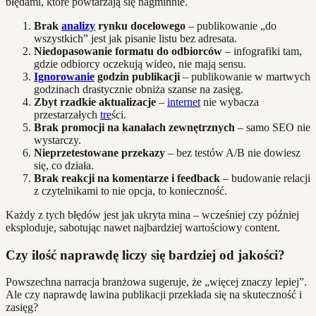
błędami, które powtarzają się nagminnie.
Brak
analizy
rynku docelowego
– publikowanie „do
wszystkich” jest jak pisanie listu bez adresata.
Niedopasowanie formatu do odbiorców
– infografiki tam,
gdzie odbiorcy oczekują wideo, nie mają sensu.
Ignorowanie
godzin publikacji
– publikowanie w martwych
godzinach drastycznie obniża szanse na zasięg.
Zbyt rzadkie aktualizacje
–
internet
nie wybacza
przestarzałych
tre
ści.
Brak promocji na kanałach zewnętrznych
– samo SEO nie
wystarczy.
Nieprzetestowane przekazy
– bez testów A/B nie dowiesz
się, co działa.
Brak reakcji na komentarze i feedback
– budowanie relacji
z czytelnikami to nie opcja, to konieczność.
Każdy z tych błędów jest jak ukryta mina – wcześniej czy później
eksploduje, sabotując nawet najbardziej wartościowy content.
Czy ilość naprawdę liczy się bardziej od jakości?
Powszechna narracja branżowa sugeruje, że „więcej znaczy lepiej”.
Ale czy naprawdę lawina publikacji przekłada się na skuteczność i
zasięg?