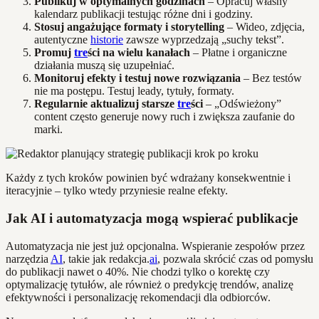
Publikuj w optymalnych godzinach
– Opracuj własny
kalendarz publikacji testując różne dni i godziny.
Stosuj angażujące formaty i storytelling
– Wideo, zdjęcia,
autentyczne
historie
zawsze wyprzedzają „suchy tekst”.
Promuj
tre
ści na wielu kanałach
– Płatne i organiczne
działania muszą się uzupełniać.
Monitoruj efekty i testuj nowe rozwiązania
– Bez testów
nie ma postępu. Testuj leady, tytuły, formaty.
Regularnie aktualizuj starsze
tre
ści
– „Odświeżony”
content często generuje nowy ruch i zwiększa zaufanie do
marki.
Każdy z tych kroków powinien być wdrażany konsekwentnie i
iteracyjnie – tylko wtedy przyniesie realne efekty.
Jak AI i automatyzacja mogą wspierać publikacje
Automatyzacja nie jest już opcjonalna. Wspieranie zespołów przez
narzędzia
AI
, takie jak redakcja.
ai
, pozwala skrócić czas od pomysłu
do publikacji nawet o 40%. Nie chodzi tylko o korektę czy
optymalizację tytułów, ale również o predykcję trendów, analizę
efektywności i personalizację rekomendacji dla odbiorców.