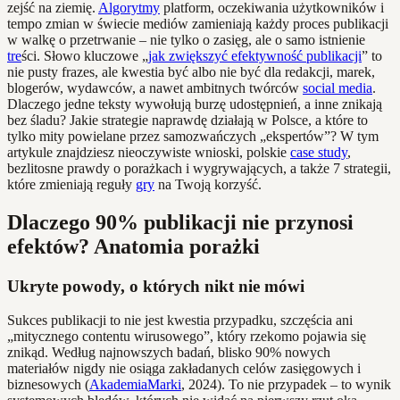
zejść na ziemię.
Algorytmy
platform, oczekiwania użytkowników i
tempo zmian w świecie mediów zamieniają każdy proces publikacji
w walkę o przetrwanie – nie tylko o zasięg, ale o samo istnienie
tre
ści. Słowo kluczowe „
jak zwiększyć efektywność publikacji
” to
nie pusty frazes, ale kwestia być albo nie być dla redakcji, marek,
blogerów, wydawców, a nawet ambitnych twórców
social media
.
Dlaczego jedne teksty wywołują burzę udostępnień, a inne znikają
bez śladu? Jakie strategie naprawdę działają w Polsce, a które to
tylko mity powielane przez samozwańczych „ekspertów”? W tym
artykule znajdziesz nieoczywiste wnioski, polskie
case study
,
bezlitosne prawdy o porażkach i wygrywających, a także 7 strategii,
które zmieniają reguły
gry
na Twoją korzyść.
Dlaczego 90% publikacji nie przynosi
efektów? Anatomia porażki
Ukryte powody, o których nikt nie mówi
Sukces publikacji to nie jest kwestia przypadku, szczęścia ani
„mitycznego contentu wirusowego”, który rzekomo pojawia się
znikąd. Według najnowszych badań, blisko 90% nowych
materiałów nigdy nie osiąga zakładanych celów zasięgowych i
biznesowych (
AkademiaMarki
, 2024). To nie przypadek – to wynik