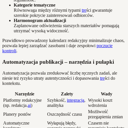
Kategorie tematyczne
Równowaga między różnymi typami
tre
ści gwarantuje
szerokie pokrycie zainteresowań odbiorców.
Harmonogram aktualizacji
Zaplanowane odświeżenia starszych materiałów pomagają
utrzymać wysoką widoczność.
Prawidłowo prowadzony kalendarz redakcyjny minimalizuje chaos,
pozwala lepiej zarządzać zasobami i daje zespołowi
poczucie
kontroli
.
Automatyzacja publikacji – narzędzia i pułapki
Automatyzacja pozwala zredukować liczbę ręcznych zadań, ale
niesie też ryzyko utraty autentyczności i dopasowania
tre
ści do
kontekstu.
Narzędzie
Zalety
Wady
Platformy redakcyjne
Szybkość,
integracja
,
Wysoki koszt
(np. redakcja.
ai
)
analityka
wdrożenia
Możliwość
Planery postów
Oszczędność czasu
przegapienia zmian
Automatyczne
Wyłapują błędy,
Czasem nie