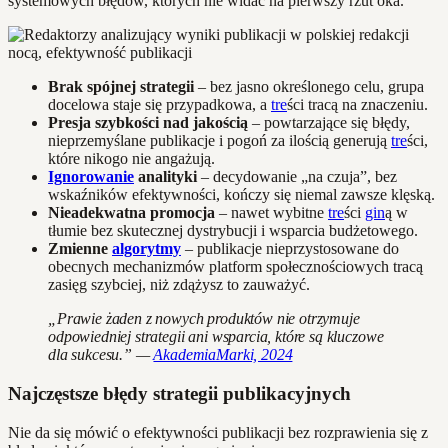
systemowych błędów, których nie widać na pierwszy rzut oka.
Brak spójnej strategii
– bez jasno określonego celu, grupa
docelowa staje się przypadkowa, a
tre
ści tracą na znaczeniu.
Presja szybkości nad jakością
– powtarzające się błędy,
nieprzemyślane publikacje i pogoń za ilością generują
tre
ści,
które nikogo nie angażują.
Ignorowanie
analityki
– decydowanie „na czuja”, bez
wskaźników efektywności, kończy się niemal zawsze klęską.
Nieadekwatna promocja
– nawet wybitne
tre
ści
gin
ą w
tłumie bez skutecznej dystrybucji i wsparcia budżetowego.
Zmienne
algorytmy
– publikacje nieprzystosowane do
obecnych mechanizmów platform społecznościowych tracą
zasięg szybciej, niż zdążysz to zauważyć.
„Prawie żaden z nowych produktów nie otrzymuje
odpowiedniej strategii ani wsparcia, które są kluczowe
dla sukcesu.” —
AkademiaMarki, 2024
Najczęstsze błędy strategii publikacyjnych
Nie da się mówić o efektywności publikacji bez rozprawienia się z