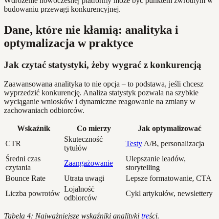
Wdrożenie nowoczesnej platformy może być punktem zwrotnym w
budowaniu przewagi konkurencyjnej.
Dane, które nie kłamią: analityka i
optymalizacja w praktyce
Jak czytać statystyki, żeby wygrać z konkurencją
Zaawansowana analityka to nie opcja – to podstawa, jeśli chcesz
wyprzedzić konkurencję. Analiza statystyk pozwala na szybkie
wyciąganie wniosków i dynamiczne reagowanie na zmiany w
zachowaniach odbiorców.
Wskaźnik
Co mierzy
Jak optymalizować
Skuteczność
CTR
Testy
A/B, personalizacja
tytułów
Średni czas
Ulepszanie leadów,
Zaangażowanie
czytania
storytelling
Bounce Rate
Utrata uwagi
Lepsze formatowanie, CTA
Lojalność
Liczba powrotów
Cykl artykułów, newslettery
odbiorców
Tabela 4: Najważniejsze wskaźniki analityki
tre
ści.