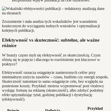
Bezpośredni wpływ publikacji na cele biznesowe.
Zrozumienie i stała analiza tych wskaźników jest warunkiem
koniecznym do wyciągania trafnych wniosków i optymalizacji
kolejnych publikacji.
Efektywność vs skuteczność: subtelne, ale ważne
różnice
W branży często myli się efektywność ze skutecznością. Czym
różnią się te pojęcia i dlaczego to rozróżnienie jest kluczowe w
praktyce?
Efektywność oznacza osiągnięcie zamierzonych celów przy
minimalnym zużyciu zasobów – czasu, budżetu czy energii zespołu.
Skuteczność natomiast to samo osiągnięcie celu, bez względu na
poniesione koszty. Przykład: możesz wypromować post viralowy
wydając fortunę na reklamę (skuteczność), albo zdobyć podobny
efekt optymalizując tytuł, godzinę publikacji i dystrybucję
(efektywność).
Przykład
Pojęcie
Definicja