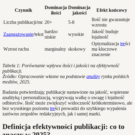
Dominacja
Dominacja
Czynnik
Efekt końcowy
ilości
jakości
Ilość nie gwarantuje
Liczba publikacji/mc
20+
5-8
wzrostu
bardzo
Jakość buduje
Zaangażowanie
/tekst
wysokie
niskie
lojalność
Optymalizacja
tre
ści
Wzrost ruchu
marginalny
skokowy
ma kluczowe
znaczenie
Tabela 1: Porównanie wpływu ilości i jakości na efektywność
publikacji.
Źródło: Opracowanie własne na podstawie
analizy
rynku polskich
mediów, 2025.
Badania potwierdzają: publikacje nastawione na jakość, wspierane
analityką i personalizacją, wygrywają walkę o uwagę i lojalność
odbiorców. Ilość może zwiększyć widoczność krótkoterminowo, ale
bez wysokiego poziomu
tre
ści prowadzi do szybkiego wypalenia
zarówno zespołów redakcyjnych, jak i samej marki.
Definicja efektywności publikacji: co to
znaczy w 2025?