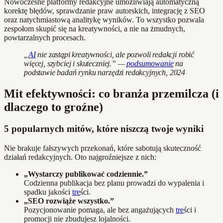
Nowoczesne platformy redakcyjne umożliwiają automatyczną
korektę błędów, sprawdzanie praw autorskich, integrację z SEO
oraz natychmiastową analitykę wyników. To wszystko pozwala
zespołom skupić się na kreatywności, a nie na żmudnych,
powtarzalnych procesach.
„
AI
nie zastąpi kreatywności, ale pozwoli redakcji robić
więcej, szybciej i skuteczniej.” —
podsumowanie
na
podstawie badań rynku narzędzi redakcyjnych, 2024
Mit efektywności: co branża przemilcza (i
dlaczego to groźne)
5 popularnych mitów, które niszczą twoje wyniki
Nie brakuje fałszywych przekonań, które sabotują skuteczność
działań redakcyjnych. Oto najgroźniejsze z nich:
„Wystarczy publikować codziennie.”
Codzienna publikacja bez planu prowadzi do wypalenia i
spadku jakości
tre
ści.
„SEO rozwiąże wszystko.”
Pozycjonowanie pomaga, ale bez angażujących
tre
ści i
promocji nie zbudujesz lojalności.