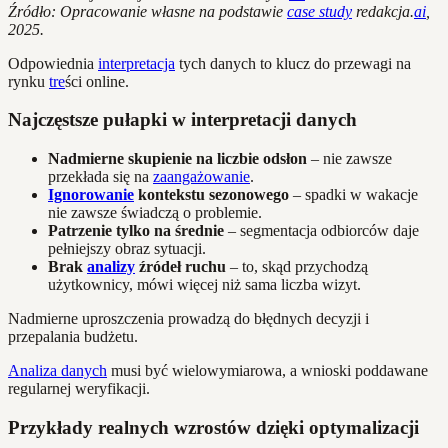
Źródło: Opracowanie własne na podstawie
case study
redakcja.
ai
,
2025.
Odpowiednia
interpretacja
tych danych to klucz do przewagi na
rynku
tre
ści online.
Najczęstsze pułapki w interpretacji danych
Nadmierne skupienie na liczbie odsłon
– nie zawsze
przekłada się na
zaangażowanie
.
Ignorowanie
kontekstu sezonowego
– spadki w wakacje
nie zawsze świadczą o problemie.
Patrzenie tylko na średnie
– segmentacja odbiorców daje
pełniejszy obraz sytuacji.
Brak
analizy
źródeł ruchu
– to, skąd przychodzą
użytkownicy, mówi więcej niż sama liczba wizyt.
Nadmierne uproszczenia prowadzą do błędnych decyzji i
przepalania budżetu.
Analiza danych
musi być wielowymiarowa, a wnioski poddawane
regularnej weryfikacji.
Przykłady realnych wzrostów dzięki optymalizacji