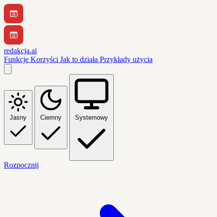
redakcja.ai
Funkcje
Korzyści
Jak to działa
Przykłady użycia
Jasny
Ciemny
Systemowy
Rozpocznij