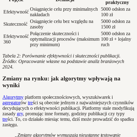
praktyczny
Osiągnięcie celu przy minimalnych
5000 odsłon za
Efektywność
nakładach
100 zł
Osiągnięcie celu bez względu na
5000 odsłon za
Skuteczność
zasoby
1500 zł
Połączenie skuteczności i
5000 odsłon za
Efektywność
optymalizacji procesów (maksimum
100 zł + lojalny
360
przy minimum)
ruch
Tabela 2: Porównanie efektywności i skuteczności publikacji.
Źródło: Opracowanie własne na podstawie analiz branżowych
2024.
Zmiany na rynku: jak algorytmy wpływają na
wyniki
Algorytmy
platform społecznościowych, wyszukiwarek i
agregator
ów
tre
ści są obecnie jednym z najważniejszych czynników
decydujących o efektywności publikacji. Platformy stale modyfikują
zasady
gry
, promując inne formaty, godziny publikacji czy typy
tre
ści. To, co działało miesiąc temu, dziś może prowadzić do spadku
zasięgu.
„Zmiany algorytmów wymuszają nieustanne testowanie