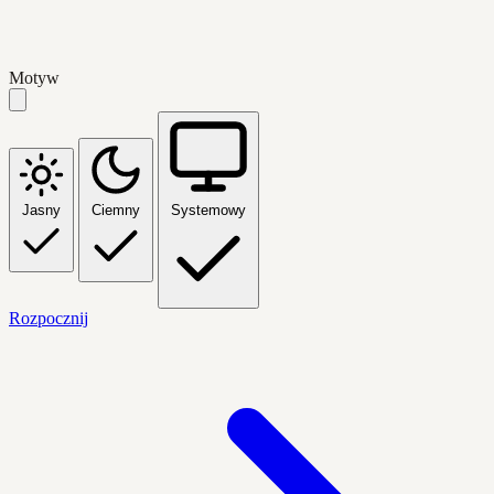
Motyw
Jasny
Ciemny
Systemowy
Rozpocznij