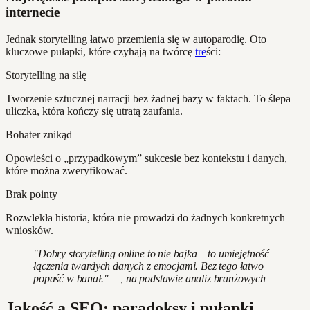
internecie
Jednak storytelling łatwo przemienia się w autoparodię. Oto
kluczowe pułapki, które czyhają na twórcę
tre
ści:
Storytelling na siłę
Tworzenie sztucznej narracji bez żadnej bazy w faktach. To ślepa
uliczka, która kończy się utratą zaufania.
Bohater znikąd
Opowieści o „przypadkowym” sukcesie bez kontekstu i danych,
które można zweryfikować.
Brak pointy
Rozwlekła historia, która nie prowadzi do żadnych konkretnych
wniosków.
"Dobry storytelling online to nie bajka – to umiejętność
łączenia twardych danych z emocjami. Bez tego łatwo
popaść w banał." —, na podstawie analiz branżowych
Jakość a SEO: paradoksy i pułapki