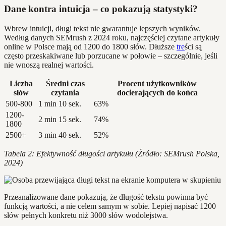
Dane kontra intuicja – co pokazują statystyki?
Wbrew intuicji, długi tekst nie gwarantuje lepszych wyników.
Według danych SEMrush z 2024 roku, najczęściej czytane artykuły
online w Polsce mają od 1200 do 1800 słów. Dłuższe
tre
ści są
często przeskakiwane lub porzucane w połowie – szczególnie, jeśli
nie wnoszą realnej wartości.
Liczba
Średni czas
Procent użytkowników
słów
czytania
docierających do końca
500-800
1 min 10 sek.
63%
1200-
2 min 15 sek.
74%
1800
2500+
3 min 40 sek.
52%
Tabela 2: Efektywność długości artykułu (Źródło: SEMrush Polska,
2024)
Przeanalizowane dane pokazują, że długość tekstu powinna być
funkcją wartości, a nie celem samym w sobie. Lepiej napisać 1200
słów pełnych konkretu niż 3000 słów wodolejstwa.