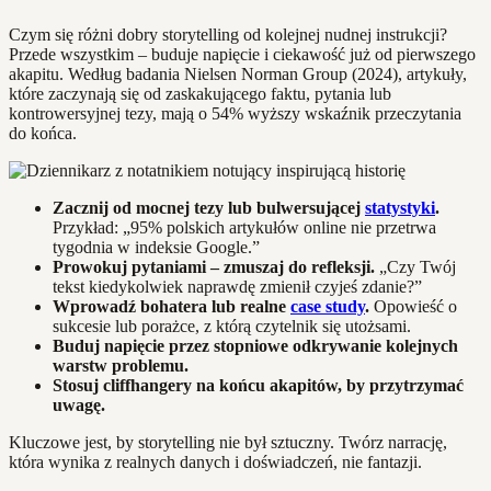
Czym się różni dobry storytelling od kolejnej nudnej instrukcji?
Przede wszystkim – buduje napięcie i ciekawość już od pierwszego
akapitu. Według badania Nielsen Norman Group (2024), artykuły,
które zaczynają się od zaskakującego faktu, pytania lub
kontrowersyjnej tezy, mają o 54% wyższy wskaźnik przeczytania
do końca.
Zacznij od mocnej tezy lub bulwersującej
statystyki
.
Przykład: „95% polskich artykułów online nie przetrwa
tygodnia w indeksie Google.”
Prowokuj pytaniami – zmuszaj do refleksji.
„Czy Twój
tekst kiedykolwiek naprawdę zmienił czyjeś zdanie?”
Wprowadź bohatera lub realne
case study
.
Opowieść o
sukcesie lub porażce, z którą czytelnik się utożsami.
Buduj napięcie przez stopniowe odkrywanie kolejnych
warstw problemu.
Stosuj cliffhangery na końcu akapitów, by przytrzymać
uwagę.
Kluczowe jest, by storytelling nie był sztuczny. Twórz narrację,
która wynika z realnych danych i doświadczeń, nie fantazji.