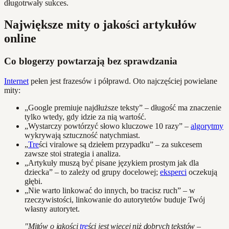
długotrwały sukces.
Największe mity o jakości artykułów
online
Co blogerzy powtarzają bez sprawdzania
Internet
pełen jest frazesów i półprawd. Oto najczęściej powielane
mity:
„Google premiuje najdłuższe teksty” – długość ma znaczenie
tylko wtedy, gdy idzie za nią wartość.
„Wystarczy powtórzyć słowo kluczowe 10 razy” –
algorytmy
wykrywają sztuczność natychmiast.
„
Tre
ści viralowe są dziełem przypadku” – za sukcesem
zawsze stoi strategia i analiza.
„Artykuły muszą być pisane językiem prostym jak dla
dziecka” – to zależy od grupy docelowej;
eksperci
oczekują
głębi.
„Nie warto linkować do innych, bo tracisz ruch” – w
rzeczywistości, linkowanie do autorytetów buduje Twój
własny autorytet.
"Mitów o jakości
tre
ści jest więcej niż dobrych tekstów –