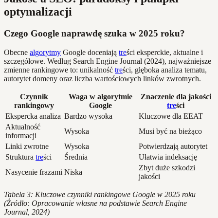
optymalizacji
Czego Google naprawdę szuka w 2025 roku?
Obecne
algorytmy
Google doceniają
tre
ści eksperckie, aktualne i
szczegółowe. Według Search Engine Journal (2024), najważniejsze
zmienne rankingowe to: unikalność
tre
ści, głęboka analiza tematu,
autorytet domeny oraz liczba wartościowych linków zwrotnych.
Czynnik
Waga w algorytmie
Znaczenie dla jakości
rankingowy
Google
tre
ści
Ekspercka analiza
Bardzo wysoka
Kluczowe dla EEAT
Aktualność
Wysoka
Musi być na bieżąco
informacji
Linki zwrotne
Wysoka
Potwierdzają autorytet
Struktura
tre
ści
Średnia
Ułatwia indeksację
Zbyt duże szkodzi
Nasycenie frazami
Niska
jakości
Tabela 3: Kluczowe czynniki rankingowe Google w 2025 roku
(Źródło: Opracowanie własne na podstawie Search Engine
Journal, 2024)