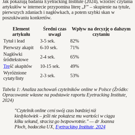
Jak pokazują badania Eyetracking Institute (2024), wzorzec czytania
artykułów w internecie przypomina literę „F” – skupienie na tytule,
pierwszych zdaniach i nagłówkach, a potem szybki skan w
poszukiwaniu konkretów.
Element
Średni czas
Wpływ na decyzję o dalszym
artykułu
uwagi
czytaniu
Tytuł i lead
3-5 sek.
82%
Pierwszy akapit
6-10 sek.
71%
Nagłówki
2-4 sek.
65%
śródtekstowe
Tre
ść akapitów
10-15 sek.
49%
Wyróżnione
2-3 sek.
53%
cytaty/listy
Tabela 1: Analiza zachowań czytelników online w Polsce (Źródło:
Opracowanie własne na podstawie raportu Eyetracking Institute,
2024)
"Czytelnik online ceni swój czas bardziej niż
kiedykolwiek – jeśli nie pokażesz mu wartości w ciągu
kilku sekund, stracisz go bezpowrotnie." — dr Joanna
Płoch, badaczka UX,
Eyetracking Institute, 2024