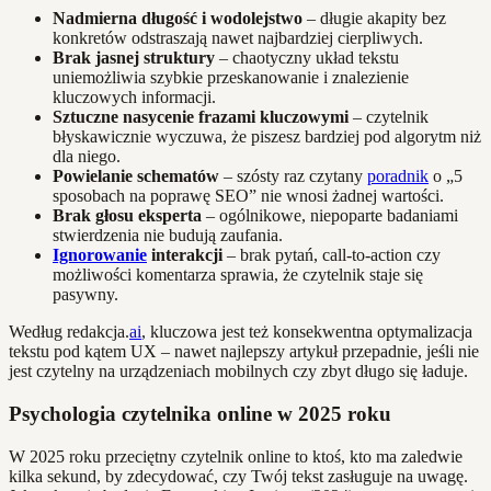
Nadmierna długość i wodolejstwo
– długie akapity bez
konkretów odstraszają nawet najbardziej cierpliwych.
Brak jasnej struktury
– chaotyczny układ tekstu
uniemożliwia szybkie przeskanowanie i znalezienie
kluczowych informacji.
Sztuczne nasycenie frazami kluczowymi
– czytelnik
błyskawicznie wyczuwa, że piszesz bardziej pod algorytm niż
dla niego.
Powielanie schematów
– szósty raz czytany
poradnik
o „5
sposobach na poprawę SEO” nie wnosi żadnej wartości.
Brak głosu eksperta
– ogólnikowe, niepoparte badaniami
stwierdzenia nie budują zaufania.
Ignorowanie
interakcji
– brak pytań, call-to-action czy
możliwości komentarza sprawia, że czytelnik staje się
pasywny.
Według redakcja.
ai
, kluczowa jest też konsekwentna optymalizacja
tekstu pod kątem UX – nawet najlepszy artykuł przepadnie, jeśli nie
jest czytelny na urządzeniach mobilnych czy zbyt długo się ładuje.
Psychologia czytelnika online w 2025 roku
W 2025 roku przeciętny czytelnik online to ktoś, kto ma zaledwie
kilka sekund, by zdecydować, czy Twój tekst zasługuje na uwagę.