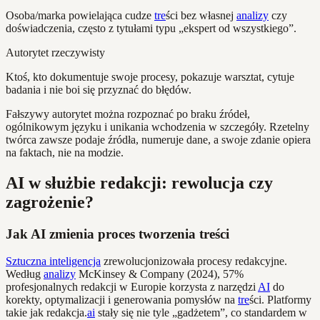
Osoba/marka powielająca cudze
tre
ści bez własnej
analizy
czy
doświadczenia, często z tytułami typu „ekspert od wszystkiego”.
Autorytet rzeczywisty
Ktoś, kto dokumentuje swoje procesy, pokazuje warsztat, cytuje
badania i nie boi się przyznać do błędów.
Fałszywy autorytet można rozpoznać po braku źródeł,
ogólnikowym języku i unikania wchodzenia w szczegóły. Rzetelny
twórca zawsze podaje źródła, numeruje dane, a swoje zdanie opiera
na faktach, nie na modzie.
AI w służbie redakcji: rewolucja czy
zagrożenie?
Jak AI zmienia proces tworzenia treści
Sztuczna inteligencja
zrewolucjonizowała procesy redakcyjne.
Według
analizy
McKinsey & Company (2024), 57%
profesjonalnych redakcji w Europie korzysta z narzędzi
AI
do
korekty, optymalizacji i generowania pomysłów na
tre
ści. Platformy
takie jak redakcja.
ai
stały się nie tyle „gadżetem”, co standardem w