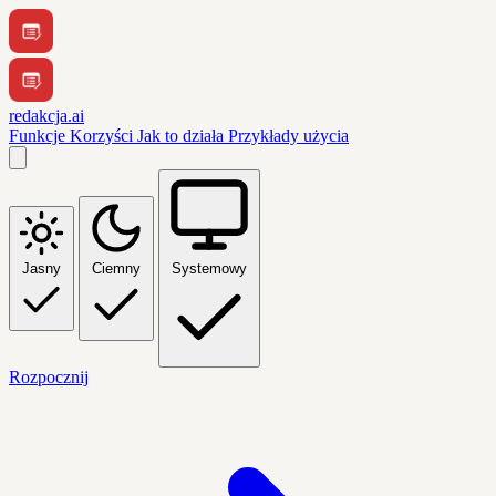
redakcja.ai
Funkcje
Korzyści
Jak to działa
Przykłady użycia
Jasny
Ciemny
Systemowy
Rozpocznij