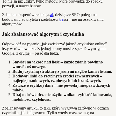
To nie są już „triki”, tylko metody, które prowadzą do spadku
pozycji, a nawet banów.
Zdaniem ekspertów redakcja.
ai
, dzisiejsze SEO polega na
budowaniu autorytetu i rzetelności
tre
ści – nie na oszukiwaniu
algorytmów.
Jak zbalansować algorytm i czytelnika
Odpowiedź na pytanie „jak zwiększyć jakość artykułów online”
leży w równowadze. Z jednej strony musisz spełnić wymagania
Google, z drugiej – pisać dla ludzi.
Stawiaj na jakość nad ilość – każde zdanie powinno
wnosić coś nowego.
Buduj czytelną strukturę z jasnymi nagłówkami i listami.
Dodawaj linki do rzetelnych źródeł zewnętrznych –
najlepiej naukowych, rządowych lub branżowych.
Zawsze weryfikuj dane – nie powielaj niesprawdzonych
mitów.
Dbaj o doświadczenie użytkownika: szybkość ładowania,
mobilność, czytelność.
Zbalansowany artykuł to taki, który wygrywa zarówno w oczach
czytelnika, jak i algorytmu. Tylko wtedy masz szansę na