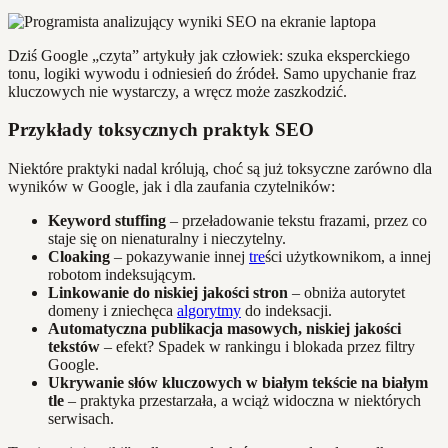
Dziś Google „czyta” artykuły jak człowiek: szuka eksperckiego
tonu, logiki wywodu i odniesień do źródeł. Samo upychanie fraz
kluczowych nie wystarczy, a wręcz może zaszkodzić.
Przykłady toksycznych praktyk SEO
Niektóre praktyki nadal królują, choć są już toksyczne zarówno dla
wyników w Google, jak i dla zaufania czytelników:
Keyword stuffing
– przeładowanie tekstu frazami, przez co
staje się on nienaturalny i nieczytelny.
Cloaking
– pokazywanie innej
tre
ści użytkownikom, a innej
robotom indeksującym.
Linkowanie do niskiej jakości stron
– obniża autorytet
domeny i zniechęca
algorytmy
do indeksacji.
Automatyczna publikacja masowych, niskiej jakości
tekstów
– efekt? Spadek w rankingu i blokada przez filtry
Google.
Ukrywanie słów kluczowych w białym tekście na białym
tle
– praktyka przestarzała, a wciąż widoczna w niektórych
serwisach.