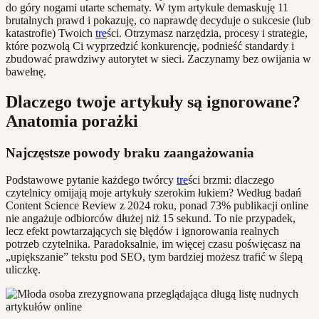
do góry nogami utarte schematy. W tym artykule demaskuję 11
brutalnych prawd i pokazuję, co naprawdę decyduje o sukcesie (lub
katastrofie) Twoich
tre
ści. Otrzymasz narzędzia, procesy i strategie,
które pozwolą Ci wyprzedzić konkurencję, podnieść standardy i
zbudować prawdziwy autorytet w sieci. Zaczynamy bez owijania w
bawełnę.
Dlaczego twoje artykuły są ignorowane?
Anatomia porażki
Najczęstsze powody braku zaangażowania
Podstawowe pytanie każdego twórcy
tre
ści brzmi: dlaczego
czytelnicy omijają moje artykuły szerokim łukiem? Według badań
Content Science Review z 2024 roku, ponad 73% publikacji online
nie angażuje odbiorców dłużej niż 15 sekund. To nie przypadek,
lecz efekt powtarzających się błędów i ignorowania realnych
potrzeb czytelnika. Paradoksalnie, im więcej czasu poświęcasz na
„upiększanie” tekstu pod SEO, tym bardziej możesz trafić w ślepą
uliczkę.