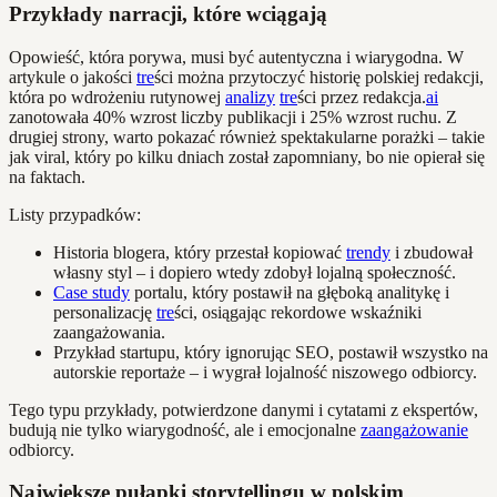
Przykłady narracji, które wciągają
Opowieść, która porywa, musi być autentyczna i wiarygodna. W
artykule o jakości
tre
ści można przytoczyć historię polskiej redakcji,
która po wdrożeniu rutynowej
analizy
tre
ści przez redakcja.
ai
zanotowała 40% wzrost liczby publikacji i 25% wzrost ruchu. Z
drugiej strony, warto pokazać również spektakularne porażki – takie
jak viral, który po kilku dniach został zapomniany, bo nie opierał się
na faktach.
Listy przypadków:
Historia blogera, który przestał kopiować
trendy
i zbudował
własny styl – i dopiero wtedy zdobył lojalną społeczność.
Case study
portalu, który postawił na głęboką analitykę i
personalizację
tre
ści, osiągając rekordowe wskaźniki
zaangażowania.
Przykład startupu, który ignorując SEO, postawił wszystko na
autorskie reportaże – i wygrał lojalność niszowego odbiorcy.
Tego typu przykłady, potwierdzone danymi i cytatami z ekspertów,
budują nie tylko wiarygodność, ale i emocjonalne
zaangażowanie
odbiorcy.
Największe pułapki storytellingu w polskim