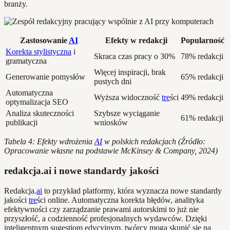
branży.
Zastosowanie
AI
Efekty w redakcji
Popularność
Korekta stylistyczna
i
Skraca czas pracy o 30%
78% redakcji
gramatyczna
Więcej inspiracji, brak
Generowanie pomysłów
65% redakcji
pustych dni
Automatyczna
Wyższa widoczność
tre
ści
49% redakcji
optymalizacja SEO
Analiza skuteczności
Szybsze wyciąganie
61% redakcji
publikacji
wniosków
Tabela 4: Efekty wdrożenia
AI
w polskich redakcjach (Źródło:
Opracowanie własne na podstawie McKinsey & Company, 2024)
redakcja.ai i nowe standardy jakości
Redakcja.
ai
to przykład platformy, która wyznacza nowe standardy
jakości
tre
ści online. Automatyczna korekta błędów, analityka
efektywności czy zarządzanie prawami autorskimi to już nie
przyszłość, a codzienność profesjonalnych wydawców. Dzięki
inteligentnym sugestiom edycyjnym, twórcy mogą skupić się na