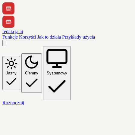
redakcja.ai
Funkcje
Korzyści
Jak to działa
Przykłady użycia
Jasny
Ciemny
Systemowy
Rozpocznij