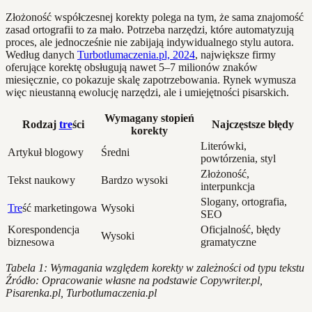
Złożoność współczesnej korekty polega na tym, że sama znajomość
zasad ortografii to za mało. Potrzeba narzędzi, które automatyzują
proces, ale jednocześnie nie zabijają indywidualnego stylu autora.
Według danych
Turbotlumaczenia.pl, 2024
, największe firmy
oferujące korektę obsługują nawet 5–7 milionów znaków
miesięcznie, co pokazuje skalę zapotrzebowania. Rynek wymusza
więc nieustanną ewolucję narzędzi, ale i umiejętności pisarskich.
Wymagany stopień
Rodzaj
tre
ści
Najczęstsze błędy
korekty
Literówki,
Artykuł blogowy
Średni
powtórzenia, styl
Złożoność,
Tekst naukowy
Bardzo wysoki
interpunkcja
Slogany, ortografia,
Tre
ść marketingowa
Wysoki
SEO
Korespondencja
Oficjalność, błędy
Wysoki
biznesowa
gramatyczne
Tabela 1: Wymagania względem korekty w zależności od typu tekstu
Źródło: Opracowanie własne na podstawie Copywriter.pl,
Pisarenka.pl, Turbotlumaczenia.pl