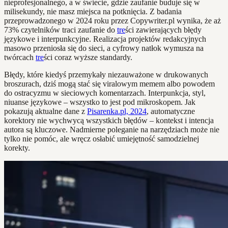
nieprofesjonalnego, a w świecie, gdzie zaufanie buduje się w
milisekundy, nie masz miejsca na potknięcia. Z badania
przeprowadzonego w 2024 roku przez Copywriter.pl wynika, że aż
73% czytelników traci zaufanie do
tre
ści zawierających błędy
językowe i interpunkcyjne. Realizacja projektów redakcyjnych
masowo przeniosła się do sieci, a cyfrowy natłok wymusza na
twórcach
tre
ści coraz wyższe standardy.
Błędy, które kiedyś przemykały niezauważone w drukowanych
broszurach, dziś mogą stać się viralowym memem albo powodem
do ostracyzmu w sieciowych komentarzach. Interpunkcja, styl,
niuanse językowe – wszystko to jest pod mikroskopem. Jak
pokazują aktualne dane z
Pisarenka.pl, 2024
, automatyczne
korektory nie wychwycą wszystkich błędów – kontekst i intencja
autora są kluczowe. Nadmierne poleganie na narzędziach może nie
tylko nie pomóc, ale wręcz osłabić umiejętność samodzielnej
korekty.