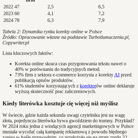
2022
47
2,5
6,5
2023
60
4,1
7,2
2024
78
6,3
7,9
Tabela 2: Dynamika rynku korekty online w Polsce
Źródło: Opracowanie własne na podstawie Turbotlumaczenia.pl,
Copywriter.pl
Lista kluczowych faktów:
Korekta online skraca czas przygotowania tekstu nawet o
40% w porównaniu do tradycyjnych metod.
73% firm z sektora e-commerce korzysta z korekty
AI
przed
publikacją opisów produktów.
61% studentów korzystających z
korektor
ów online deklaruje
wyższą skuteczność prac zaliczeniowych.
Kiedy literówka kosztuje cię więcej niż myślisz
W świecie, gdzie każda sekunda uwagi czytelnika jest na wagę
złota, pojedyncza literówka bywa gwoździem do trumny. Przykład?
W 2024 roku jedna z wiodących agencji marketingowych w Polsce
musiała wycofać całą kampanię reklamową z powodu błędnego
zapisu w haśle przewodnim, co przełożyło się na straty rzędu 22