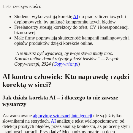
Lista rzeczywistości:
Studenci wykorzystują korektę
AI
do prac zaliczeniowych i
dyplomowych, by uniknąć kompromitujących błędów.
Freelancerzy stosują korektory do ofert, CV i korespondencji
biznesowej.
Małe firmy poprawiają skuteczność kampanii mailingowych i
opisów produktów dzięki korekcie online.
"Nie musisz być wydawcą, by twoje słowa miały moc.
Korekta online demokratyzuje jakość tekstów." — Zespół
Copywriter.pl, 2024 (
Copywriter.pl
)
AI kontra człowiek: Kto naprawdę rządzi
korektą w sieci?
Jak działa korekta AI – i dlaczego to nie zawsze
wystarczy
Zaawansowane
algorytmy sztucznej inteligencji
nie są już tylko
słownikami na sterydach.
AI
analizuje tekst wielopoziomowo: od
detekcji prostych błędów, przez analizę kontekstu, aż po ocenę stylu
i spójności narracji. Przykłady? Mechanizmy oparte na deep