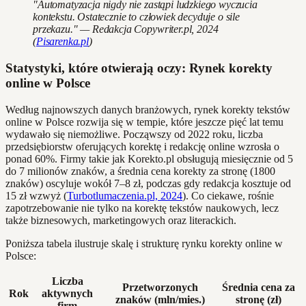
"Automatyzacja nigdy nie zastąpi ludzkiego wyczucia
kontekstu. Ostatecznie to człowiek decyduje o sile
przekazu." — Redakcja Copywriter.pl, 2024
(
Pisarenka.pl
)
Statystyki, które otwierają oczy: Rynek korekty
online w Polsce
Według najnowszych danych branżowych, rynek korekty tekstów
online w Polsce rozwija się w tempie, które jeszcze pięć lat temu
wydawało się niemożliwe. Począwszy od 2022 roku, liczba
przedsiębiorstw oferujących korektę i redakcję online wzrosła o
ponad 60%. Firmy takie jak Korekto.pl obsługują miesięcznie od 5
do 7 milionów znaków, a średnia cena korekty za stronę (1800
znaków) oscyluje wokół 7–8 zł, podczas gdy redakcja kosztuje od
15 zł wzwyż (
Turbotlumaczenia.pl, 2024
). Co ciekawe, rośnie
zapotrzebowanie nie tylko na korektę tekstów naukowych, lecz
także biznesowych, marketingowych oraz literackich.
Poniższa tabela ilustruje skalę i strukturę rynku korekty online w
Polsce:
Liczba
Przetworzonych
Średnia cena za
Rok
aktywnych
znaków (mln/mies.)
stronę (zł)
firm