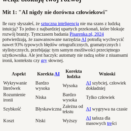
Mit 1: "AI nigdy nie dorówna człowiekowi"
Ile razy słyszałeś, że
sztuczna inteligencja
nie ma szans z ludzką
intuicją? To jedno z najbardziej upartych przekonań, które blokuje
rozwój branży. Tymczasem badania
Pisarenka.pl, 2024
potwierdzają, że zaawansowane narzędzia
AI
potrafią wychwycić
nawet 93% typowych błędów ortograficznych, gramatycznych i
stylistycznych, przebijając tym samym możliwości przeciętnego
użytkownika. Ale jest haczyk: automaty nie radzą sobie z niuansami
ironii, kontekstu czy
gry
słownej.
Korekta
Aspekt
Korekta
AI
Wnioski
ludzka
Wykrywanie
Bardzo
AI
szybciej, człowiek
Wysoka
literówek
wysoka
dokładniej
Rozumienie
Bardzo
Niska
Tylko człowiek
ironii
wysoka
Zależna od
Szybkość
Błyskawiczna
AI
wygrywa na czasie
tekstu
AI
tańsza dla
Koszt
Niski
Wyższy
masowych
tre
ści