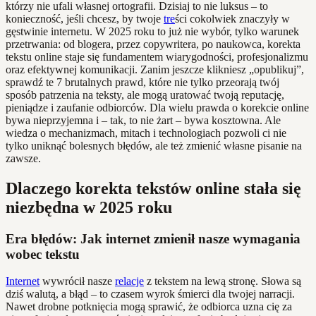
którzy nie ufali własnej ortografii. Dzisiaj to nie luksus – to
konieczność, jeśli chcesz, by twoje
tre
ści cokolwiek znaczyły w
gęstwinie internetu. W 2025 roku to już nie wybór, tylko warunek
przetrwania: od blogera, przez copywritera, po naukowca, korekta
tekstu online staje się fundamentem wiarygodności, profesjonalizmu
oraz efektywnej komunikacji. Zanim jeszcze klikniesz „opublikuj”,
sprawdź te 7 brutalnych prawd, które nie tylko przeorają twój
sposób patrzenia na teksty, ale mogą uratować twoją reputację,
pieniądze i zaufanie odbiorców. Dla wielu prawda o korekcie online
bywa nieprzyjemna i – tak, to nie żart – bywa kosztowna. Ale
wiedza o mechanizmach, mitach i technologiach pozwoli ci nie
tylko uniknąć bolesnych błędów, ale też zmienić własne pisanie na
zawsze.
Dlaczego korekta tekstów online stała się
niezbędna w 2025 roku
Era błędów: Jak internet zmienił nasze wymagania
wobec tekstu
Internet
wywrócił nasze
relacje
z tekstem na lewą stronę. Słowa są
dziś walutą, a błąd – to czasem wyrok śmierci dla twojej narracji.
Nawet drobne potknięcia mogą sprawić, że odbiorca uzna cię za