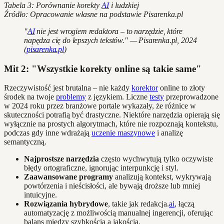
Tabela 3: Porównanie korekty
AI
i ludzkiej
Źródło: Opracowanie własne na podstawie Pisarenka.pl
"
AI
nie jest wrogiem redaktora – to narzędzie, które
napędza cię do lepszych tekstów." — Pisarenka.pl, 2024
(
pisarenka.pl
)
Mit 2: "Wszystkie korekty online są takie same"
Rzeczywistość jest brutalna – nie każdy
korektor
online to złoty
środek na twoje
problemy
z językiem. Liczne
testy
przeprowadzone
w 2024 roku przez branżowe portale wykazały, że różnice w
skuteczności potrafią być drastyczne. Niektóre narzędzia opierają się
wyłącznie na prostych algorytmach, które nie rozpoznają kontekstu,
podczas gdy inne wdrażają
uczenie maszynowe
i analizę
semantyczną.
Najprostsze narzędzia
często wychwytują tylko oczywiste
błędy ortograficzne, ignorując interpunkcję i styl.
Zaawansowane programy
analizują kontekst, wykrywają
powtórzenia i nieścisłości, ale bywają droższe lub mniej
intuicyjne.
Rozwiązania hybrydowe
, takie jak redakcja.
ai
, łączą
automatyzację z możliwością manualnej ingerencji, oferując
balans między szybkością a jakością.