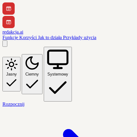
redakcja.ai
Funkcje
Korzyści
Jak to działa
Przykłady użycia
Jasny
Ciemny
Systemowy
Rozpocznij