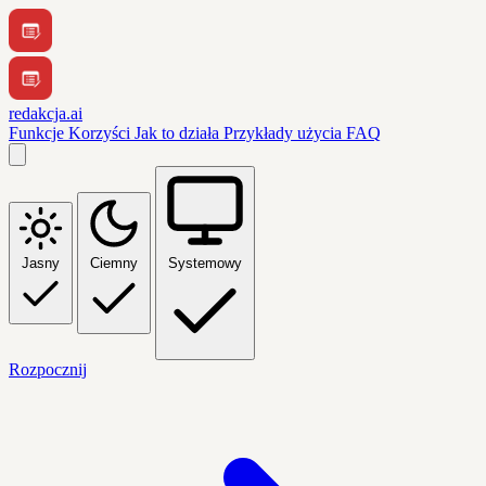
redakcja.ai
Funkcje
Korzyści
Jak to działa
Przykłady użycia
FAQ
Jasny
Ciemny
Systemowy
Rozpocznij