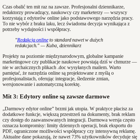
Czas obalić ten mit raz na zawsze. Profesjonalni dziennikarze,
redaktorzy prowadzący, naukowcy czy marketerzy — wszyscy
korzystają z edytorów online jako podstawowego narzędzia pracy.
To nie wybór z braku laku, lecz świadoma decyzja wynikająca z
potrzeby wydajności i współpracy.
"
Redakcja online
to standard nawet w dużych
redakcjach." — Kuba, dziennikarz
Projekty na poziomie międzynarodowym, globalne kampanie
marketingowe czy publikacje naukowe powstają dziś w chmurze —
nie w archaicznych plikach .doc wysyłanych mailem. Warto
pamiętać, że narzędzia online są projektowane z myślą o
profesjonalistach, oferując integracje, śledzenie zmian,
wersjonowanie i automatyczną korektę.
Mit 3: Edytory online są zawsze darmowe
„Darmowy edytor online” brzmi jak utopia. W praktyce płacisz za
dodatkowe funkcje, większą przestrzeń na dokumenty, brak reklam
czy dostęp do zaawansowanych integracji. Darmowa wersja często
oznacza kompromisy: limity dziennych operacji, brak eksportu do
PDF, ograniczone możliwości współpracy czy intensywną reklamę.
Aktualne dane pokazują, że nawet 73% użytkowników decyduje się