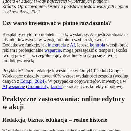
Tabela 4: Zalety i wady najczęściej wybieranych platform
Źródło: Opracowanie własne na podstawie testów własnych i opinii
użytkowników, 2024
Czy warto inwestować w płatne rozwiązania?
Bezpłatny edytor do notatek — tak, wystarczy. Ale jeśli zarabiasz na
pisaniu, inwestycja w wersję premium szybko się zwraca.
Dodatkowe funkcje, jak
integracja
z
AI
, lepsza
kontrola
wersji, brak
reklam i profesjonalne
wsparcie
, mogą przesądzić o tempie i jakości
twojej pracy — szczególnie gdy deadline’y ścigają się z twoją
produktywnością.
Przykłady? Duże redakcje inwestujące w OnlyOffice lub Google
Workspace osiągały nawet 40% wzrost wydajności zespołu (według
danych z
Edtr.pl, 2024
). W przypadku copywriterów, inwestycja w
AI
wsparcie
(
Grammarly
,
Jasper
) skracała czas korekty o połowę.
Praktyczne zastosowania: online edytory
w akcji
Redakcja, biznes, edukacja – realne historie
W redakcjach internetowych narzędzie do edycji tekstów online