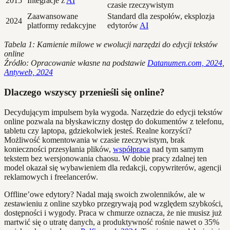
2015
Integracje z
AI
czasie rzeczywistym
Zaawansowane
Standard dla zespołów, eksplozja
2024
platformy redakcyjne
edytorów
AI
Tabela 1: Kamienie milowe w ewolucji narzędzi do edycji tekstów
online
Źródło: Opracowanie własne na podstawie
Datanumen.com, 2024
,
Antyweb, 2024
Dlaczego wszyscy przenieśli się online?
Decydującym impulsem była wygoda. Narzędzie do edycji tekstów
online pozwala na błyskawiczny dostęp do dokumentów z telefonu,
tabletu czy laptopa, gdziekolwiek jesteś. Realne korzyści?
Możliwość komentowania w czasie rzeczywistym, brak
konieczności przesyłania plików,
współpraca
nad tym samym
tekstem bez wersjonowania chaosu. W dobie pracy zdalnej ten
model okazał się wybawieniem dla redakcji, copywriterów, agencji
reklamowych i freelancerów.
Offline’owe edytory? Nadal mają swoich zwolenników, ale w
zestawieniu z online szybko przegrywają pod względem szybkości,
dostępności i wygody. Praca w chmurze oznacza, że nie musisz już
martwić się o utratę danych, a produktywność rośnie nawet o 35%