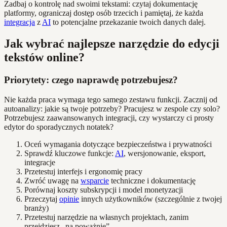
Zadbaj o kontrolę nad swoimi tekstami: czytaj dokumentację
platformy, ograniczaj dostęp osób trzecich i pamiętaj, że każda
integracja
z
AI
to potencjalne przekazanie twoich danych dalej.
Jak wybrać najlepsze narzędzie do edycji
tekstów online?
Priorytety: czego naprawdę potrzebujesz?
Nie każda praca wymaga tego samego zestawu funkcji. Zacznij od
autoanalizy: jakie są twoje potrzeby? Pracujesz w zespole czy solo?
Potrzebujesz zaawansowanych integracji, czy wystarczy ci prosty
edytor do sporadycznych notatek?
Oceń wymagania dotyczące bezpieczeństwa i prywatności
Sprawdź kluczowe funkcje:
AI
, wersjonowanie, eksport,
integracje
Przetestuj interfejs i ergonomię pracy
Zwróć uwagę na
wsparcie
techniczne i dokumentację
Porównaj koszty subskrypcji i model monetyzacji
Przeczytaj
opinie
innych użytkowników (szczególnie z twojej
branży)
Przetestuj narzędzie na własnych projektach, zanim
przejdziesz „na poważnie”