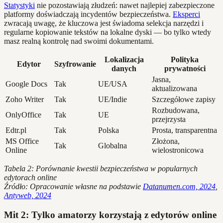
Statystyki
nie pozostawiają złudzeń: nawet najlepiej zabezpieczone
platformy doświadczają incydentów bezpieczeństwa.
Eksperci
zwracają uwagę, że kluczowa jest świadoma selekcja narzędzi i
regularne kopiowanie tekstów na lokalne dyski — bo tylko wtedy
masz realną kontrolę nad swoimi dokumentami.
Lokalizacja
Polityka
Edytor
Szyfrowanie
danych
prywatności
Jasna,
Google Docs
Tak
UE/USA
aktualizowana
Zoho Writer
Tak
UE/Indie
Szczegółowe zapisy
Rozbudowana,
OnlyOffice
Tak
UE
przejrzysta
Edtr.pl
Tak
Polska
Prosta, transparentna
MS Office
Złożona,
Tak
Globalna
Online
wielostronicowa
Tabela 2: Porównanie kwestii bezpieczeństwa w popularnych
edytorach online
Źródło: Opracowanie własne na podstawie
Datanumen.com, 2024
,
Antyweb, 2024
Mit 2: Tylko amatorzy korzystają z edytorów online