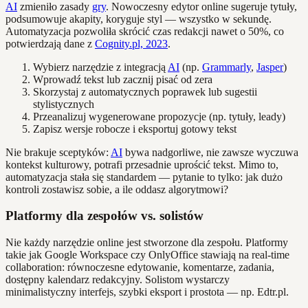
AI
zmieniło zasady
gry
. Nowoczesny edytor online sugeruje tytuły,
podsumowuje akapity, koryguje styl — wszystko w sekundę.
Automatyzacja pozwoliła skrócić czas redakcji nawet o 50%, co
potwierdzają dane z
Cognity.pl, 2023
.
Wybierz narzędzie z integracją
AI
(np.
Grammarly
,
Jasper
)
Wprowadź tekst lub zacznij pisać od zera
Skorzystaj z automatycznych poprawek lub sugestii
stylistycznych
Przeanalizuj wygenerowane propozycje (np. tytuły, leady)
Zapisz wersje robocze i eksportuj gotowy tekst
Nie brakuje sceptyków:
AI
bywa nadgorliwe, nie zawsze wyczuwa
kontekst kulturowy, potrafi przesadnie uprościć tekst. Mimo to,
automatyzacja stała się standardem — pytanie to tylko: jak dużo
kontroli zostawisz sobie, a ile oddasz algorytmowi?
Platformy dla zespołów vs. solistów
Nie każdy narzędzie online jest stworzone dla zespołu. Platformy
takie jak Google Workspace czy OnlyOffice stawiają na real-time
collaboration: równoczesne edytowanie, komentarze, zadania,
dostępny kalendarz redakcyjny. Solistom wystarczy
minimalistyczny interfejs, szybki eksport i prostota — np. Edtr.pl.