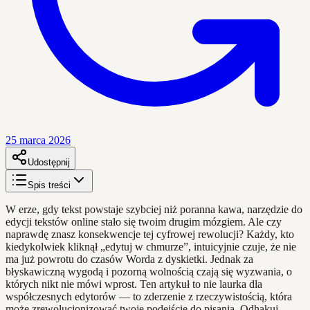
25 marca 2026
Udostępnij
Spis treści
W erze, gdy tekst powstaje szybciej niż poranna kawa, narzędzie do
edycji tekstów online stało się twoim drugim mózgiem. Ale czy
naprawdę znasz konsekwencje tej cyfrowej rewolucji? Każdy, kto
kiedykolwiek kliknął „edytuj w chmurze”, intuicyjnie czuje, że nie
ma już powrotu do czasów Worda z dyskietki. Jednak za
błyskawiczną wygodą i pozorną wolnością czają się wyzwania, o
których nikt nie mówi wprost. Ten artykuł to nie laurka dla
współczesnych edytorów — to zderzenie z rzeczywistością, która
może zrewolucjonizować twoje podejście do pisania. Odhakuj