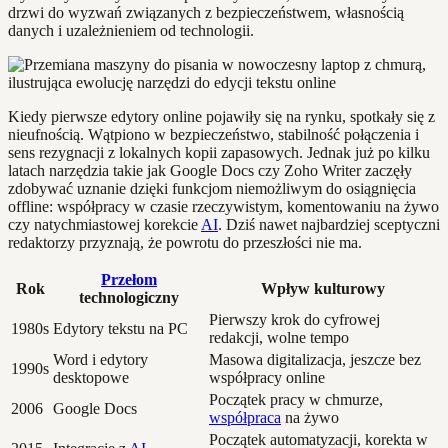
drzwi do wyzwań związanych z bezpieczeństwem, własnością
danych i uzależnieniem od technologii.
Kiedy pierwsze edytory online pojawiły się na rynku, spotkały się z
nieufnością. Wątpiono w bezpieczeństwo, stabilność połączenia i
sens rezygnacji z lokalnych kopii zapasowych. Jednak już po kilku
latach narzędzia takie jak Google Docs czy Zoho Writer zaczęły
zdobywać uznanie dzięki funkcjom niemożliwym do osiągnięcia
offline: współpracy w czasie rzeczywistym, komentowaniu na żywo
czy natychmiastowej korekcie
AI
. Dziś nawet najbardziej sceptyczni
redaktorzy przyznają, że powrotu do przeszłości nie ma.
Przełom
Rok
Wpływ kulturowy
technologiczny
Pierwszy krok do cyfrowej
1980s
Edytory tekstu na PC
redakcji, wolne tempo
Word i edytory
Masowa digitalizacja, jeszcze bez
1990s
desktopowe
współpracy online
Początek pracy w chmurze,
2006
Google Docs
współpraca
na żywo
Początek automatyzacji, korekta w