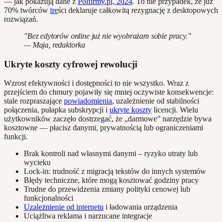
— jak pokazują dane z
Polfirmy.pl, 2024
. To nie przypadek, że już
70% twórców
tre
ści deklaruje całkowitą rezygnację z desktopowych
rozwiązań.
"Bez edytorów online już nie wyobrażam sobie pracy."
— Maja, redaktorka
Ukryte koszty cyfrowej rewolucji
Wzrost efektywności i dostępności to nie wszystko. Wraz z
przejściem do chmury pojawiły się mniej oczywiste konsekwencje:
stale rozpraszające
powiadomienia
, uzależnienie od stabilności
połączenia, pułapka subskrypcji i
ukryte koszty
licencji. Wielu
użytkowników zaczęło dostrzegać, że „darmowe” narzędzie bywa
kosztowne — płacisz danymi, prywatnością lub ograniczeniami
funkcji.
Brak kontroli nad własnymi danymi – ryzyko utraty lub
wycieku
Lock-in: trudność z migracją tekstów do innych systemów
Błędy techniczne, które mogą kosztować godziny pracy
Trudne do przewidzenia zmiany polityki cenowej lub
funkcjonalności
Uzależnienie od internetu
i ładowania urządzenia
Uciążliwa reklama i narzucane integracje