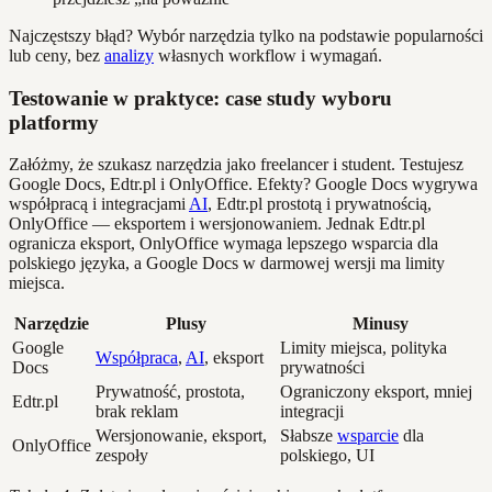
Najczęstszy błąd? Wybór narzędzia tylko na podstawie popularności
lub ceny, bez
analizy
własnych workflow i wymagań.
Testowanie w praktyce: case study wyboru
platformy
Załóżmy, że szukasz narzędzia jako freelancer i student. Testujesz
Google Docs, Edtr.pl i OnlyOffice. Efekty? Google Docs wygrywa
współpracą i integracjami
AI
, Edtr.pl prostotą i prywatnością,
OnlyOffice — eksportem i wersjonowaniem. Jednak Edtr.pl
ogranicza eksport, OnlyOffice wymaga lepszego wsparcia dla
polskiego języka, a Google Docs w darmowej wersji ma limity
miejsca.
Narzędzie
Plusy
Minusy
Google
Limity miejsca, polityka
Współpraca
,
AI
, eksport
Docs
prywatności
Prywatność, prostota,
Ograniczony eksport, mniej
Edtr.pl
brak reklam
integracji
Wersjonowanie, eksport,
Słabsze
wsparcie
dla
OnlyOffice
zespoły
polskiego, UI