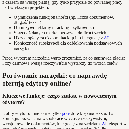
z czasem na wersję płatną, gdy tylko przyjdzie do poważnej pracy
nad większym projektem.
Ograniczenia funkcjonalności (np. liczba dokumentów,
długość tekstu)
Uporczywe reklamy i tracking użytkownika
Sprzedaż danych marketingowych do firm trzecich
Ukryte opłaty za eksport, backup lub integrację z
AI
Konieczność subskrypcji dla odblokowania podstawowych
narzędzi
Przed wyborem narzędzia warto zrozumieć, za co naprawdę płacisz.
I czy darmowa wersja rzeczywiście wystarczy do twoich celów.
Porównanie narzędzi: co naprawdę
oferują edytory online?
Kluczowe funkcje: czego szukać w nowoczesnym
edytorze?
Dobry edytor online to nie tylko
pole
do wklejania tekstu. To
kombajn: pozwala na współpracę w czasie rzeczywistym,
wersjonowanie dokumentów, integrację z narzędziami
AI
, eksport w
różnych formatach, a także automatyczną korektę. Według