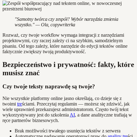
"Samotny twórca czy zespół? Wybór narzędzia zmienia
wszystko." — Ola, copywriterka
Rozważ, czy twoje workflow wymaga integracji z narzędziami
projektowymi, czy raczej zależy ci na szybkim, samodzielnym
pisaniu. Od tego zależy, które narzędzie do edycji tekstów online
faktycznie zwiększy twoją produktywność.
Bezpieczeństwo i prywatność: fakty, które
musisz znać
Czy twoje teksty naprawdę są twoje?
Nie wszystkie platformy online jasno określają, co dzieje się z
twoimi
tre
ściami. Przeczytaj regulamin — możesz się zdziwić, jak
wiele uprawnień przekazujesz administratorom. Często twój tekst
wykorzystywany jest do szkolenia
AI
, a dane analityczne trafiają w
ręce partnerów biznesowych.
Brak możliwości trwałego usunięcia tekstów z serwera
Automatyczne nadawanie operatorowi praw do
analizy
tre
ści