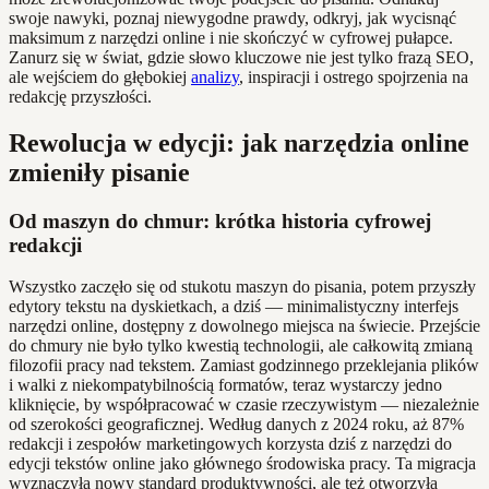
swoje nawyki, poznaj niewygodne prawdy, odkryj, jak wycisnąć
maksimum z narzędzi online i nie skończyć w cyfrowej pułapce.
Zanurz się w świat, gdzie słowo kluczowe nie jest tylko frazą SEO,
ale wejściem do głębokiej
analizy
, inspiracji i ostrego spojrzenia na
redakcję przyszłości.
Rewolucja w edycji: jak narzędzia online
zmieniły pisanie
Od maszyn do chmur: krótka historia cyfrowej
redakcji
Wszystko zaczęło się od stukotu maszyn do pisania, potem przyszły
edytory tekstu na dyskietkach, a dziś — minimalistyczny interfejs
narzędzi online, dostępny z dowolnego miejsca na świecie. Przejście
do chmury nie było tylko kwestią technologii, ale całkowitą zmianą
filozofii pracy nad tekstem. Zamiast godzinnego przeklejania plików
i walki z niekompatybilnością formatów, teraz wystarczy jedno
kliknięcie, by współpracować w czasie rzeczywistym — niezależnie
od szerokości geograficznej. Według danych z 2024 roku, aż 87%
redakcji i zespołów marketingowych korzysta dziś z narzędzi do
edycji tekstów online jako głównego środowiska pracy. Ta migracja
wyznaczyła nowy standard produktywności, ale też otworzyła