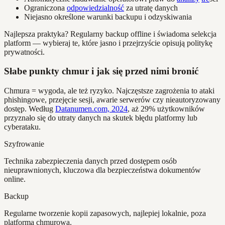
Ograniczona
odpowiedzialność
za utratę danych
Niejasno określone warunki backupu i odzyskiwania
Najlepsza praktyka? Regularny backup offline i świadoma selekcja
platform — wybieraj te, które jasno i przejrzyście opisują politykę
prywatności.
Słabe punkty chmur i jak się przed nimi bronić
Chmura = wygoda, ale też ryzyko. Najczęstsze zagrożenia to ataki
phishingowe, przejęcie sesji, awarie serwerów czy nieautoryzowany
dostęp. Według
Datanumen.com, 2024
, aż 29% użytkowników
przyznało się do utraty danych na skutek błędu platformy lub
cyberataku.
Szyfrowanie
Technika zabezpieczenia danych przed dostępem osób
nieuprawnionych, kluczowa dla bezpieczeństwa dokumentów
online.
Backup
Regularne tworzenie kopii zapasowych, najlepiej lokalnie, poza
platformą chmurową.