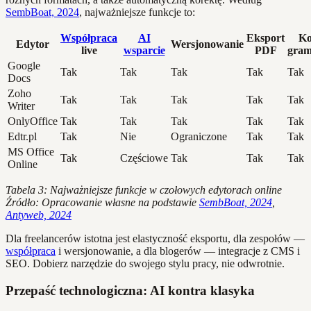
SembBoat, 2024
, najważniejsze funkcje to:
Współpraca
AI
Eksport
Ko
Edytor
Wersjonowanie
live
wsparcie
PDF
gram
Google
Tak
Tak
Tak
Tak
Tak
Docs
Zoho
Tak
Tak
Tak
Tak
Tak
Writer
OnlyOffice
Tak
Tak
Tak
Tak
Tak
Edtr.pl
Tak
Nie
Ograniczone
Tak
Tak
MS Office
Tak
Częściowe
Tak
Tak
Tak
Online
Tabela 3: Najważniejsze funkcje w czołowych edytorach online
Źródło: Opracowanie własne na podstawie
SembBoat, 2024
,
Antyweb, 2024
Dla freelancerów istotna jest elastyczność eksportu, dla zespołów —
współpraca
i wersjonowanie, a dla blogerów — integracje z CMS i
SEO. Dobierz narzędzie do swojego stylu pracy, nie odwrotnie.
Przepaść technologiczna: AI kontra klasyka