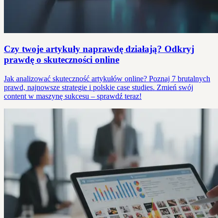
Czy twoje artykuły naprawdę działają? Odkryj
prawdę o skuteczności online
Jak analizować skuteczność artykułów online? Poznaj 7 brutalnych
prawd, najnowsze strategie i polskie case studies. Zmień swój
content w maszynę sukcesu – sprawdź teraz!