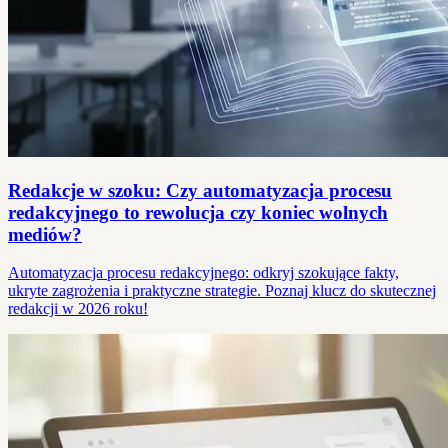
Redakcje w szoku: Czy automatyzacja procesu
redakcyjnego to rewolucja czy koniec wolnych
mediów?
Automatyzacja procesu redakcyjnego: odkryj szokujące fakty,
ukryte zagrożenia i praktyczne strategie. Poznaj klucz do skutecznej
redakcji w 2026 roku!