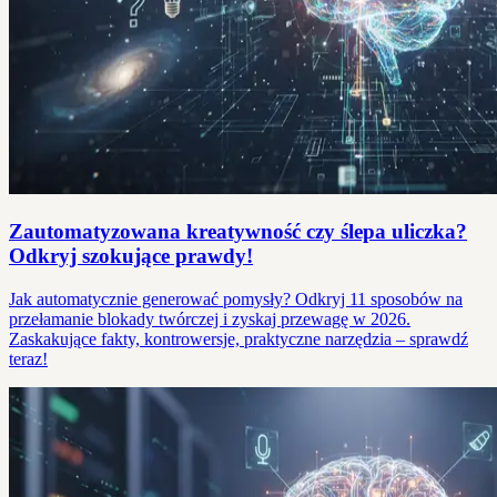
Zautomatyzowana kreatywność czy ślepa uliczka?
Odkryj szokujące prawdy!
Jak automatycznie generować pomysły? Odkryj 11 sposobów na
przełamanie blokady twórczej i zyskaj przewagę w 2026.
Zaskakujące fakty, kontrowersje, praktyczne narzędzia – sprawdź
teraz!