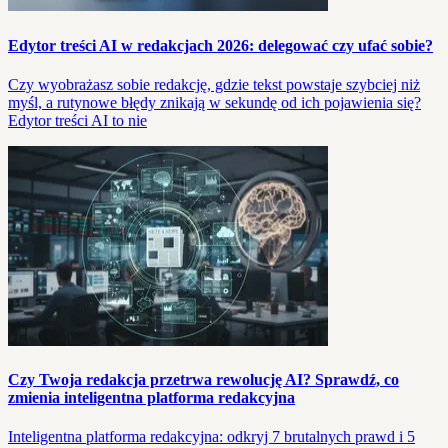
Edytor treści AI w redakcjach 2026: delegować czy ufać sobie?
Czy wyobrażasz sobie redakcję, gdzie tekst powstaje szybciej niż
myśl, a rutynowe błędy znikają w sekundę od ich pojawienia się?
Edytor treści AI to nie
Czy Twoja redakcja przetrwa rewolucję AI? Sprawdź, co
zmienia inteligentna platforma redakcyjna
Inteligentna platforma redakcyjna: odkryj 7 brutalnych prawd i 5