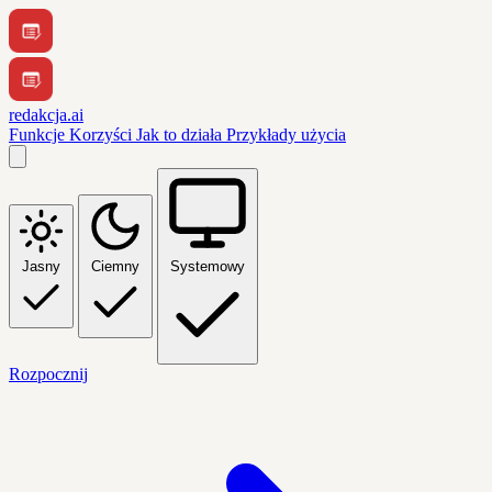
redakcja.ai
Funkcje
Korzyści
Jak to działa
Przykłady użycia
Jasny
Ciemny
Systemowy
Rozpocznij