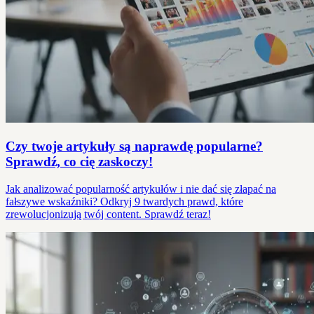
Czy twoje artykuły są naprawdę popularne?
Sprawdź, co cię zaskoczy!
Jak analizować popularność artykułów i nie dać się złapać na
fałszywe wskaźniki? Odkryj 9 twardych prawd, które
zrewolucjonizują twój content. Sprawdź teraz!