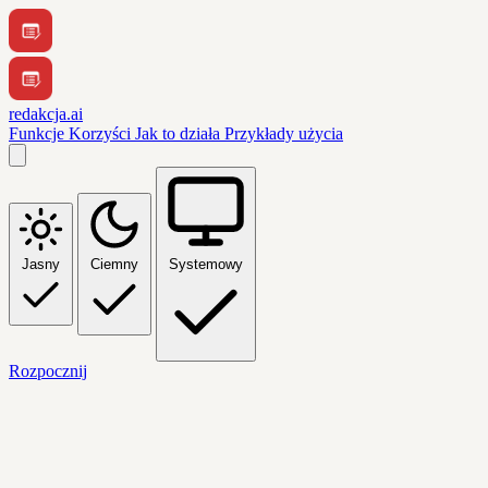
redakcja.ai
Funkcje
Korzyści
Jak to działa
Przykłady użycia
Jasny
Ciemny
Systemowy
Rozpocznij