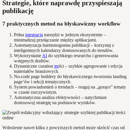
Strategie, które naprawdę przyspieszają
publikację
7 praktycznych metod na błyskawiczny workflow
Pełna
integracja
narzędzi w jednym ekosystemie –
minimalizuj przełączanie między aplikacjami.
Automatyzacja harmonogramu publikacji – korzystaj z
inteligentnych kalendarzy dostosowanych do trendów.
Wykorzystanie
AI
do szybkiego researchu i generowania
wstępnych draftów.
Dynamiczne curation
tre
ści – szybkie agregowanie i edycja
materiałów branżowych.
No-code page buildery do błyskawicznego tworzenia landing
page’ów i sekcji tematycznych.
System powiadomień o trendach – reaguj na „gorące” tematy
w czasie rzeczywistym.
Automatyczna analiza efektywności – natychmiast
dostosowuj strategię na podstawie wyników.
Wdrożenie nawet kilku z powyższych metod może skrócić czas od