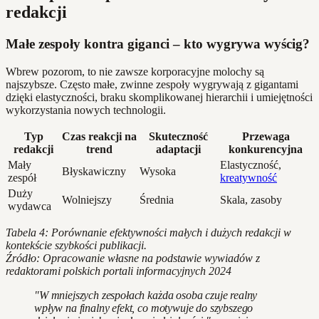
redakcji
Małe zespoły kontra giganci – kto wygrywa wyścig?
Wbrew pozorom, to nie zawsze korporacyjne molochy są
najszybsze. Często małe, zwinne zespoły wygrywają z gigantami
dzięki elastyczności, braku skomplikowanej hierarchii i umiejętności
wykorzystania nowych technologii.
Typ
Czas reakcji na
Skuteczność
Przewaga
redakcji
trend
adaptacji
konkurencyjna
Mały
Elastyczność,
Błyskawiczny
Wysoka
zespół
kreatywność
Duży
Wolniejszy
Średnia
Skala, zasoby
wydawca
Tabela 4: Porównanie efektywności małych i dużych redakcji w
kontekście szybkości publikacji.
Źródło: Opracowanie własne na podstawie wywiadów z
redaktorami polskich portali informacyjnych 2024
"W mniejszych zespołach każda osoba czuje realny
wpływ na finalny efekt, co motywuje do szybszego