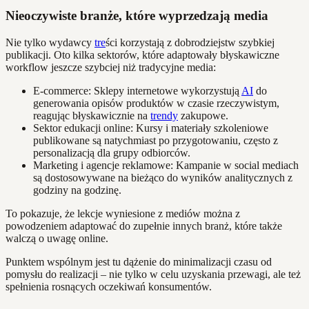
Nieoczywiste branże, które wyprzedzają media
Nie tylko wydawcy
tre
ści korzystają z dobrodziejstw szybkiej
publikacji. Oto kilka sektorów, które adaptowały błyskawiczne
workflow jeszcze szybciej niż tradycyjne media:
E-commerce: Sklepy internetowe wykorzystują
AI
do
generowania opisów produktów w czasie rzeczywistym,
reagując błyskawicznie na
trendy
zakupowe.
Sektor edukacji online: Kursy i materiały szkoleniowe
publikowane są natychmiast po przygotowaniu, często z
personalizacją dla grupy odbiorców.
Marketing i agencje reklamowe: Kampanie w social mediach
są dostosowywane na bieżąco do wyników analitycznych z
godziny na godzinę.
To pokazuje, że lekcje wyniesione z mediów można z
powodzeniem adaptować do zupełnie innych branż, które także
walczą o uwagę online.
Punktem wspólnym jest tu dążenie do minimalizacji czasu od
pomysłu do realizacji – nie tylko w celu uzyskania przewagi, ale też
spełnienia rosnących oczekiwań konsumentów.