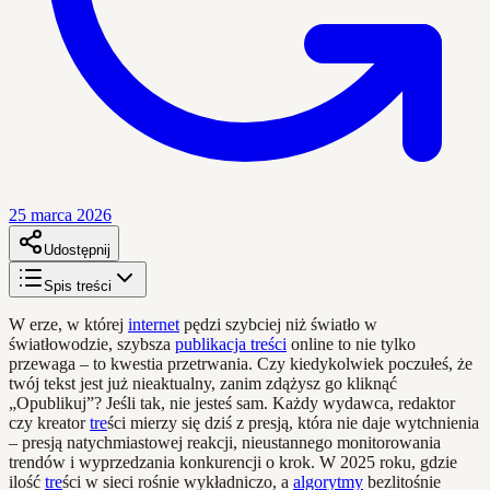
25 marca 2026
Udostępnij
Spis treści
W erze, w której
internet
pędzi szybciej niż światło w
światłowodzie, szybsza
publikacja treści
online to nie tylko
przewaga – to kwestia przetrwania. Czy kiedykolwiek poczułeś, że
twój tekst jest już nieaktualny, zanim zdążysz go kliknąć
„Opublikuj”? Jeśli tak, nie jesteś sam. Każdy wydawca, redaktor
czy kreator
tre
ści mierzy się dziś z presją, która nie daje wytchnienia
– presją natychmiastowej reakcji, nieustannego monitorowania
trendów i wyprzedzania konkurencji o krok. W 2025 roku, gdzie
ilość
tre
ści w sieci rośnie wykładniczo, a
algorytmy
bezlitośnie