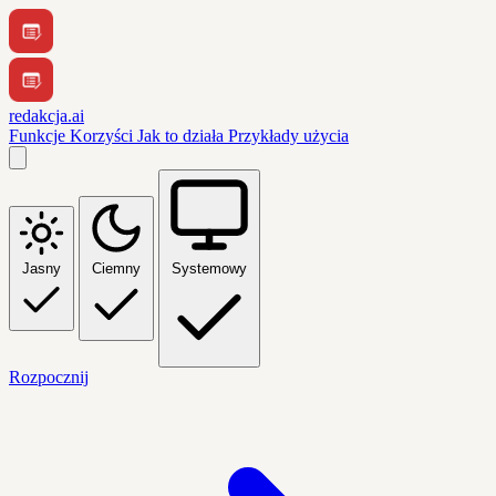
redakcja.ai
Funkcje
Korzyści
Jak to działa
Przykłady użycia
Jasny
Ciemny
Systemowy
Rozpocznij