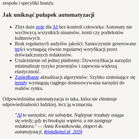
zespołu i specyfiki branży.
Jak uniknąć pułapek automatyzacji
Zbyt duże
pole
dla
AI
bez kontroli człowieka: Automaty nie
wychwycą wszystkich niuansów, ironii czy podtekstów
kulturowych.
Brak regularnych audytów jakości: Samoczynnie generowane
tre
ści wymagają równie regularnej weryfikacji przez
doświadczonych redaktorów.
Uzależnienie od jednej platformy: Dywersyfikacja narzędzi
minimalizuje ryzyko przestojów i zapewnia większą
elastyczność.
Zaniedbanie
aktualizacji algorytmów: Szybko zmieniające się
trendy
wymagają ciągłego dostosowywania narzędzi do
realiów rynku.
Odpowiedzialna automatyzacja to taka, która nie eliminuje
odpowiedzialności ludzkiej, lecz ją wzmacnia.
"
AI
to narzędzie, nie substytut. Najlepsze rezultaty osiąga
się wtedy, gdy technologia wspiera, a nie zastępuje
redaktora." — Anna Kwiatkowska, ekspert ds.
automatyzacji,
thinkdigital.pl, 2024