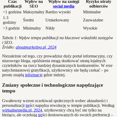
Czas
Wpływ na
Wpływ na zasięgi
Ryzyko utraty
publikacji
SEO
social media
odbiorców
<1 godzina
Maksymalny
Bardzo wysoki
Minimalne
1-3
Średni
Umiarkowany
Zauważalne
godziny
>3 godzin
Minimalny
Nikły
Wysokie
Tabela 1: Wpływ tempa publikacji na kluczowe wskaźniki zasięgów
i SEO.
Źródło:
aboutmarketing.pl, 2024
Niezależnie od tego, czy prowadzisz duży portal informacyjny, czy
niszowego bloga, opóźnienia mogą skutkować utratą lojalnych
czytelników na rzecz bardziej dynamicznych konkurentów. W erze
natychmiastowej gratyfikacji, użytkownicy nie będą czekać – po
prostu znajdą
informacje
gdzie indziej.
Zmiany społeczne i technologiczne napędzające
tempo
Gwałtowny wzrost oczekiwań społecznych wobec aktualności i
personalizacji
tre
ści napędza rewolucję w tempie publikacji. Według
wirtualnemedia.pl, 2024
, użytkownicy chcą być nie tylko na
bieżąco, ale oczekują
tre
ści dostosowanych do swoich preferencji –