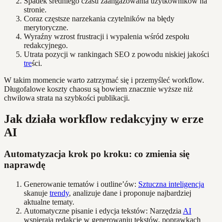
Spadek średniego czasu zaangażowania użytkowników na
stronie.
Coraz częstsze narzekania czytelników na błędy
merytoryczne.
Wyraźny wzrost frustracji i wypalenia wśród zespołu
redakcyjnego.
Utrata pozycji w rankingach SEO z powodu niskiej jakości
tre
ści.
W takim momencie warto zatrzymać się i przemyśleć workflow.
Długofalowe koszty chaosu są bowiem znacznie wyższe niż
chwilowa strata na szybkości publikacji.
Jak działa workflow redakcyjny w erze
AI
Automatyzacja krok po kroku: co zmienia się
naprawdę
Generowanie tematów i outline’ów:
Sztuczna inteligencja
skanuje
trendy
, analizuje dane i proponuje najbardziej
aktualne tematy.
Automatyczne pisanie i edycja tekstów: Narzędzia
AI
wspierają redakcje w generowaniu tekstów, poprawkach