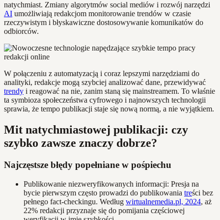
natychmiast. Zmiany algorytmów social mediów i rozwój narzędzi
AI
umożliwiają redakcjom monitorowanie trendów w czasie
rzeczywistym i błyskawiczne dostosowywanie komunikatów do
odbiorców.
W połączeniu z automatyzacją i coraz lepszymi narzędziami do
analityki, redakcje mogą szybciej analizować dane, przewidywać
trendy
i reagować na nie, zanim staną się mainstreamem. To właśnie
ta symbioza społeczeństwa cyfrowego i najnowszych technologii
sprawia, że tempo publikacji staje się nową normą, a nie wyjątkiem.
Mit natychmiastowej publikacji: czy
szybko zawsze znaczy dobrze?
Najczęstsze błędy popełniane w pośpiechu
Publikowanie niezweryfikowanych informacji: Presja na
bycie pierwszym często prowadzi do publikowania
tre
ści bez
pełnego fact-checkingu. Według
wirtualnemedia.pl, 2024
, aż
22% redakcji przyznaje się do pomijania częściowej
weryfikacji w imię szybkości.