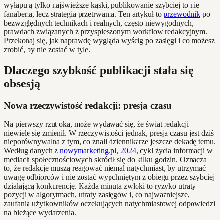
wyłapują tylko najświeższe kąski, publikowanie szybciej to nie
fanaberia, lecz strategia przetrwania. Ten artykuł to
przewodnik
po
bezwzględnych technikach i realnych, często niewygodnych,
prawdach związanych z przyspieszonym workflow redakcyjnym.
Przekonaj się, jak naprawdę wygląda wyścig po zasięgi i co możesz
zrobić, by nie zostać w tyle.
Dlaczego szybkość publikacji stała się
obsesją
Nowa rzeczywistość redakcji: presja czasu
Na pierwszy rzut oka, może wydawać się, że świat redakcji
niewiele się zmienił. W rzeczywistości jednak, presja czasu jest dziś
nieporównywalna z tym, co znali dziennikarze jeszcze dekadę temu.
Według danych z
nowymarketing.pl, 2024
, cykl życia informacji w
mediach społecznościowych skrócił się do kilku godzin. Oznacza
to, że redakcje muszą reagować niemal natychmiast, by utrzymać
uwagę odbiorców i nie zostać wypchniętym z obiegu przez szybciej
działającą konkurencję. Każda minuta zwłoki to ryzyko utraty
pozycji w algorytmach, utraty zasięgów i, co najważniejsze,
zaufania użytkowników oczekujących natychmiastowej odpowiedzi
na bieżące wydarzenia.