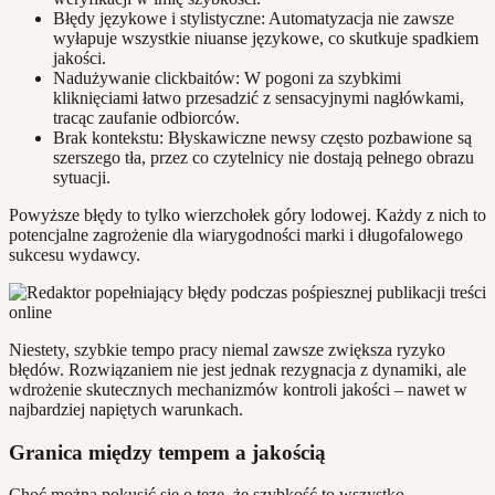
Błędy językowe i stylistyczne: Automatyzacja nie zawsze
wyłapuje wszystkie niuanse językowe, co skutkuje spadkiem
jakości.
Nadużywanie clickbaitów: W pogoni za szybkimi
kliknięciami łatwo przesadzić z sensacyjnymi nagłówkami,
tracąc zaufanie odbiorców.
Brak kontekstu: Błyskawiczne newsy często pozbawione są
szerszego tła, przez co czytelnicy nie dostają pełnego obrazu
sytuacji.
Powyższe błędy to tylko wierzchołek góry lodowej. Każdy z nich to
potencjalne zagrożenie dla wiarygodności marki i długofalowego
sukcesu wydawcy.
Niestety, szybkie tempo pracy niemal zawsze zwiększa ryzyko
błędów. Rozwiązaniem nie jest jednak rezygnacja z dynamiki, ale
wdrożenie skutecznych mechanizmów kontroli jakości – nawet w
najbardziej napiętych warunkach.
Granica między tempem a jakością
Choć można pokusić się o tezę, że szybkość to wszystko,