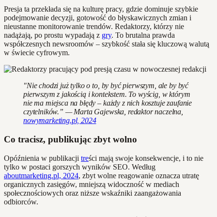
Presja ta przekłada się na kulturę pracy, gdzie dominuje szybkie
podejmowanie decyzji, gotowość do błyskawicznych zmian i
nieustanne monitorowanie trendów. Redaktorzy, którzy nie
nadążają, po prostu wypadają z
gry
. To brutalna prawda
współczesnych newsroomów – szybkość stała się kluczową walutą
w świecie cyfrowym.
"Nie chodzi już tylko o to, by być pierwszym, ale by być
pierwszym z jakością i kontekstem. To wyścig, w którym
nie ma miejsca na błędy – każdy z nich kosztuje zaufanie
czytelników.” — Marta Gajewska, redaktor naczelna,
nowymarketing.pl, 2024
Co tracisz, publikując zbyt wolno
Opóźnienia w publikacji
tre
ści mają swoje konsekwencje, i to nie
tylko w postaci gorszych wyników SEO. Według
aboutmarketing.pl, 2024
, zbyt wolne reagowanie oznacza utratę
organicznych zasięgów, mniejszą widoczność w mediach
społecznościowych oraz niższe wskaźniki zaangażowania
odbiorców.