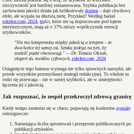
rzeczywistość jest bardziej zniuansowana. Szybka publikacja bez
zachowania jakości działa jak krótkotrwały
doping
– daje chwilowy
efekt, ale wypala na dłuższą metę. Przykład? Według badań
eskritor.com, 2024
,
tre
ści, które nie są dopracowane pod kątem
merytorycznym, mają aż o 37% niższy współczynnik retencji
użytkowników.
"Nie ma kompromisu między jakością a tempem – to
dwa końce tej samej osi. Sztuka polega na tym, by
znaleźć punkt równowagi." — Dr. Tomasz Olczak,
ekspert ds. mediów cyfrowych,
eskritor.com, 2024
Osiągnięcie tego balansu wymaga nie tylko sprawnych narzędzi, ale
przede wszystkim przemyślanej strategii redakcyjnej. To właśnie tu
rodzi się przewaga – nie w samej szybkości, ale w umiejętności
łączenia jej z jakością.
Jak rozpoznać, że zespół przekroczył zdrową granicę
Kiedy tempo zamienia się w chaos, pojawiają się konkretne
sygnały
ostrzegawcze:
Narastająca liczba sprostowań i przeprosin publikowanych po
publikacji artykułów.