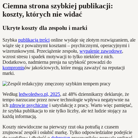
Ciemna strona szybkiej publikacji:
koszty, których nie widać
Ukryte koszty dla zespołu i marki
Szybka
publikacja treści
online wydaje się złotym rozwiązaniem, ale
wiąże się z poważnymi kosztami – psychicznymi, operacyjnymi i
wizerunkowymi. Przeciążenie zespołu,
wypalenie zawodowe
,
wzrost stresu i spadek motywacji to tylko niektóre z nich.
Dodatkowo, nadmierna presja na szybkość prowadzi do
kompromis
ów jakościowych, które mogą zaważyć na reputacji
marki.
Według
ledwoledwo.pl, 2025
, aż 48% dziennikarzy deklaruje, że
tempo narzucane przez nowe technologie wpływa negatywnie na
ich
zdrowie psychiczne
i satysfakcję z pracy. Warto więc pamiętać,
że szybka publikacja to nie tylko liczby, ale też ludzie stojący za
każdą informacją.
Koszty niewidoczne na pierwszy rzut oka potrafią z czasem
zrujnować zespół i osłabić markę. Tylko odpowiedzialne podejście
do workflow i dbałość o
dobrostan
pracowników pozwala uniknąć