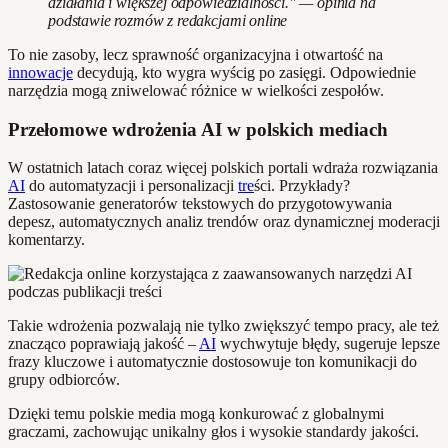
działania i większej odpowiedzialności." — opinia na
podstawie rozmów z redakcjami online
To nie zasoby, lecz sprawność organizacyjna i otwartość na
innowacje
decydują, kto wygra wyścig po zasięgi. Odpowiednie
narzędzia mogą zniwelować różnice w wielkości zespołów.
Przełomowe wdrożenia AI w polskich mediach
W ostatnich latach coraz więcej polskich portali wdraża rozwiązania
AI
do automatyzacji i personalizacji
tre
ści. Przykłady?
Zastosowanie generatorów tekstowych do przygotowywania
depesz, automatycznych analiz trendów oraz dynamicznej moderacji
komentarzy.
Takie wdrożenia pozwalają nie tylko zwiększyć tempo pracy, ale też
znacząco poprawiają jakość –
AI
wychwytuje błędy, sugeruje lepsze
frazy kluczowe i automatycznie dostosowuje ton komunikacji do
grupy odbiorców.
Dzięki temu polskie media mogą konkurować z globalnymi
graczami, zachowując unikalny głos i wysokie standardy jakości.