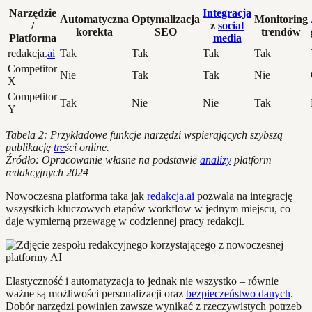
Narzędzie
Integracja
Automatyczna
Optymalizacja
Monitoring
/
z
social
korekta
SEO
trendów
Platforma
media
redakcja.
ai
Tak
Tak
Tak
Tak
Competitor
Nie
Tak
Tak
Nie
X
Competitor
Tak
Nie
Nie
Tak
Y
Tabela 2: Przykładowe funkcje narzędzi wspierających szybszą
publikację
tre
ści online.
Źródło: Opracowanie własne na podstawie
analizy
platform
redakcyjnych 2024
Nowoczesna platforma taka jak
redakcja.ai
pozwala na integrację
wszystkich kluczowych etapów workflow w jednym miejscu, co
daje wymierną przewagę w codziennej pracy redakcji.
Elastyczność i automatyzacja to jednak nie wszystko – równie
ważne są możliwości personalizacji oraz
bezpieczeństwo danych
.
Dobór narzędzi powinien zawsze wynikać z rzeczywistych potrzeb