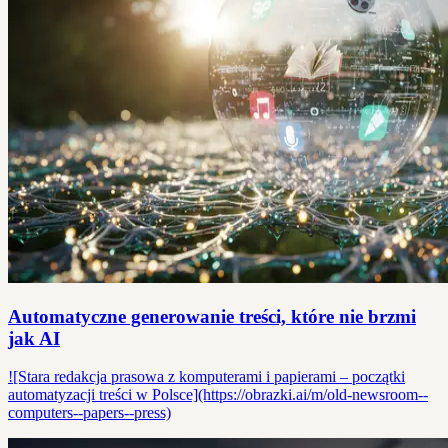
Automatyczne generowanie treści, które nie brzmi
jak AI
![Stara redakcja prasowa z komputerami i papierami – początki
automatyzacji treści w Polsce](https://obrazki.ai/m/old-newsroom--
computers--papers--press)