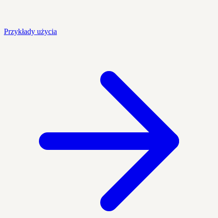
Przykłady użycia